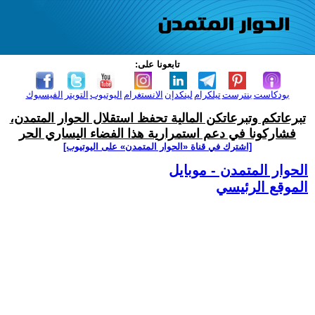
تابعونا على:
بودكاست
بنترست
تيلكرام
لينكدإن
الانستغرام
اليوتيوب
التويتر
الفيسبوك
تبرعاتكم وتبرعاتكن المالية تحفظ استقلال الحوار المتمدن،
فشاركونا في دعم استمرارية هذا الفضاء اليساري الحر
[اشترك في قناة ‫«الحوار المتمدن» على اليوتيوب]
الحوار المتمدن - موبايل
الموقع الرئيسي