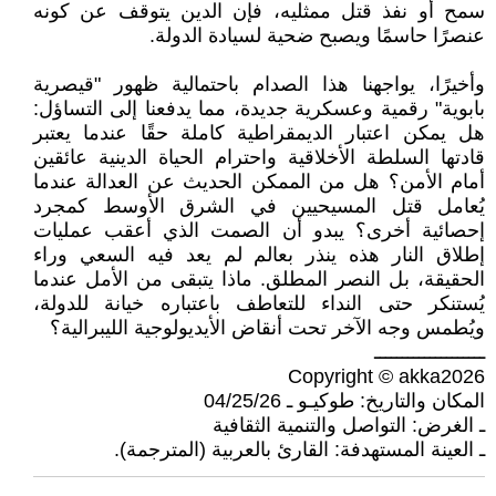
سمح أو نفذ قتل ممثليه، فإن الدين يتوقف عن كونه
عنصرًا حاسمًا ويصبح ضحية لسيادة الدولة.
وأخيرًا، يواجهنا هذا الصدام باحتمالية ظهور "قيصرية
بابوية" رقمية وعسكرية جديدة، مما يدفعنا إلى التساؤل:
هل يمكن اعتبار الديمقراطية كاملة حقًا عندما يعتبر
قادتها السلطة الأخلاقية واحترام الحياة الدينية عائقين
أمام الأمن؟ هل من الممكن الحديث عن العدالة عندما
يُعامل قتل المسيحيين في الشرق الأوسط كمجرد
إحصائية أخرى؟ يبدو أن الصمت الذي أعقب عمليات
إطلاق النار هذه ينذر بعالم لم يعد فيه السعي وراء
الحقيقة، بل النصر المطلق. ماذا يتبقى من الأمل عندما
يُستنكر حتى النداء للتعاطف باعتباره خيانة للدولة،
ويُطمس وجه الآخر تحت أنقاض الأيديولوجية الليبرالية؟
ــــــــــــــــــــ
Copyright © akka2026
المكان والتاريخ: طوكيـو ـ 04/25/26
ـ الغرض: التواصل والتنمية الثقافية
ـ العينة المستهدفة: القارئ بالعربية (المترجمة).