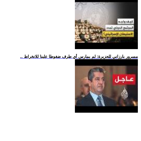
.. مسرور بارزاني للجزيرة: لم يمارس أي طرف ضغوطا علينا للانخراط