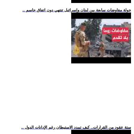
.. جولة مفاوضات سابعة بين لبنان وإسرائيل تنتهي دون اتفاق حاسم
.. ستة عقود من القرارات.. كيف تمدد الاستيطان رغم الإدانات الدول