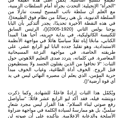
كقيمةٍ كنسيةٍ أساسية. يكمن أصل هذه القيمة في
"الجرأة" الإنجيلية: التحدث بجرأة أمام السلطات الزمنية،
مع العلم أن سلطة نائب المسيح ليست تنازلًا من
السلطة الدنيوية، بل هي رسالةٌ من نظامٍ فوق الطبيعة().
في هذه النقطة الأخيرة تحديدًا، يجدر التذكير بأن البابا
يوحنا بولس الثاني (1920-2005)()، الرئيس السابق
للكنيسة الكاثوليكية، في بداية حبريته، أحيا هذا المبدأ
الكتابي، مانحًا إياه ثقلًا سياسيًا هائلًا في مواجهة الأنظمة
الاستبدادية، وهو تقليدٌ جدده البابا ليو الرابع عشر، على
طريقته الخاصة، في مواجهة النزعة المسيحانية
المعاصرة. في كلماته، يتردد صدى التعليم اللاهوتي حول
الثبات: "لا تخافوا من الذين يقتلون الجسد ولا يستطيعون
قتل الروح. الخوف أداة الطاغية، وغياب الخوف مبدأ
حرية المؤمن، الذي يعلم أن مصيره النهائي ليس في يد
أي قوة أرضية"().
ويُكمّل هذا الثبات إرادةٌ فاعلةٌ للشهادة. وكما ذكرت
دويتشه فيله، فقد أكد ليو الرابع عشر قائلًا: "سأواصل
رفع صوتي لبناء السلام". هذا القرار ليس مجرد شعارٍ
سلميٍّ، بل هو ممارسةٌ لسيادة الكلمة في مواجهة ضراوة
الأسلحة والدعاية الإعلامية. بتأكيده على أن صوته لن