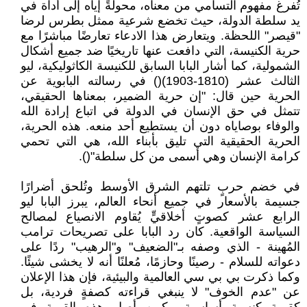
تُفرغ مفهوم التسامي من معناه، محولةً إياه إلى أداة في
يد سلطة الدولة، حيث تخضع شرعية ممثل بطرس لرضا
"قيصر" اللحظة. ويتعارض هذا الادعاء تعارضًا مباشرًا مع
حرية الكنيسة، التي دافعت عنها تاريخيًا ضد جميع أشكال
الشمولية، كما أشار البابا السابق للكنيسة الكاثوليكية، ليو
الثالث عشر (1810-1903)() في رسالته البابوية عن
الحرية حين قال: "إن حرية الضمير، بمعناها الحقيقي،
تتمثل في حق الإنسان في الدولة في اتباع إرادة الله
والوفاء بوصاياه دون أن يستطيع أحد منعه. هذه الحرية،
الحرية الحقيقية التي تليق بأبناء الله، هي التي تحمي
كرامة الإنسان وهي أسمى من كل سلطة"().
في خضم حربٍ تلتهم الشرق الأوسط وتُلحق أضرارًا
جسيمة بالأسعار في جميع أنحاء العالم، يبرز البابا ليو
الرابع عشر كصوتٍ أخلاقيٍّ يُقاوم الانصياع لمصالح
السياسة الواقعية. كان رد البابا على تصريحات ترامب
المُهينة - الذي وصفه بـ"الضعيف" و"الرهيب" ردًا على
دعواته للسلام - رصينًا وحازمًا، مُعلنًا أنه لا يخشى شيئًا.
وكما ذكرت بي بي سي العالمية والبيئية، فإن هذا الإعلان
عن "عدم الخوف" لا ينبغي قراءته كصفةٍ فردية، بل