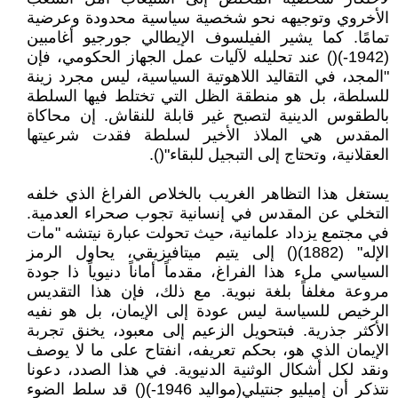
الأخروي وتوجيهه نحو شخصية سياسية محدودة وعرضية
تمامًا. كما يشير الفيلسوف الإيطالي جورجيو أغامبين
(1942-)() عند تحليله لآليات عمل الجهاز الحكومي، فإن
"المجد، في التقاليد اللاهوتية السياسية، ليس مجرد زينة
للسلطة، بل هو منطقة الظل التي تختلط فيها السلطة
بالطقوس الدينية لتصبح غير قابلة للنقاش. إن محاكاة
المقدس هي الملاذ الأخير لسلطة فقدت شرعيتها
العقلانية، وتحتاج إلى التبجيل للبقاء"().
يستغل هذا التظاهر الغريب بالخلاص الفراغ الذي خلفه
التخلي عن المقدس في إنسانية تجوب صحراء العدمية.
في مجتمع يزداد علمانية، حيث تحولت عبارة نيتشه "مات
الإله" (1882)() إلى يتيم ميتافيزيقي، يحاول الرمز
السياسي ملء هذا الفراغ، مقدماً أماناً دنيوياً ذا جودة
مروعة مغلفاً بلغة نبوية. مع ذلك، فإن هذا التقديس
الرخيص للسياسة ليس عودة إلى الإيمان، بل هو نفيه
الأكثر جذرية. فبتحويل الزعيم إلى معبود، يخنق تجربة
الإيمان الذي هو، بحكم تعريفه، انفتاح على ما لا يوصف
ونقد لكل أشكال الوثنية الدنيوية. في هذا الصدد، دعونا
نتذكر أن إميليو جنتيلي(مواليد 1946-)() قد سلط الضوء