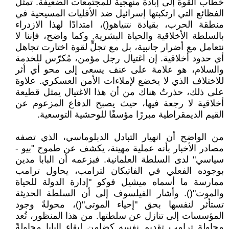
خطاب القوة إلى إبادة منهجية للمجتمعات الضعيفة. تمثل
الفظائع التي ارتكبتها إسرائيل ضد الأقليات المسيحية في
منطقة الحرب، بقيادة نتنياهو()، امتدادًا لهذا الازدراء
بالسلطة الأخلاقية والحياة البشرية. وكما واضح، فإننا لا
نتعامل مع أضرار جانبية، بل مع تجلٍّ لقوة اختارت تجاهل
أي حدود أخلاقية. إن اغتيال رجل مؤمن، مُكرّس للخدمة
والسلام، هو علامة على عنف يسعى إلى محو أي أثر
للاختلاف الذي لا يخضع لإملاءات الأمن العسكري. علاوة
على ذلك، حذرتُ هناك من أن هذا الاغتيال يمثل قطيعة
أخلاقية لا رجعة فيها، حيث يصبح الدفاع المزعوم عن
القيم الديمقراطية مبررًا مؤسفًا للوحشية التوسعية.
من الواضح أن انهيار التبادل الدبلوماسي، الذي تصفه
مصادر الأخبار بأنه عملية مهينة، يكشف عن طموح "بيو -
سياسي" لدى السلطة العلمانية. فبزعمه أن البابا مدين
بوجوده الفعلي في الفاتيكان لترامب، يحاول ترامب
ممارسة ما أسماه ميشيل فوكو "إدارة الدولة للحياة
والموت"(). وأشار الفيلسوف إلى أن السلطة الحديثة
تستأثر لنفسها بحق "إحياء الموتى"()، محولةً وجود
المؤسسات إلى تنازل عن سلطتها. من هذا المنظور، تُعد
محاولة ترامب تقديم نفسه كضامن لبقاء البابا محاولةً