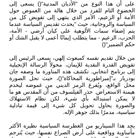
على أن هذا النوع من "الأديان المدنية"() يسعى إلى
الخضوع التام للفرد من خلال هالة من الغموض حول
الأمة أو الزعيم، الأمر الذي ينتهي إلى تقويض كل من
السياسة والروحانية، حيث "يحدث تقديس السياسة عندما
يتم إضفاء سمات الألوهية على كيان أرضي - الأمة،
الحزب، الزعيم - مما يتطلب إيمانًا أعمى لا يقبل الشك أو
حكم الضمير"()
من خلال تقديم نفسه كمبعوث إلهي، يسعى الرئيس إلى
تقويض القدرة النقدية للإيمان، محولاً الرسالة الإنجيلية
إلى برنامج انتخابي. تكشف هذه المناورة ما وصفه جان
بودريار بـ"إمبراطورية المحاكاة"()، حيث تحل الصورة
محل الواقع، ويُفرغ الرمز الديني من غموضه ليخدم
هيمنة الاستعراض. حذر الفيلسوف من أن المقدس هو ما
لا يمكن استبداله بأي شيء، لكن نظام الاستهلاك
والصورة يحاول تحويل كل شيء إلى قيمة تبادلية
سياسية، مدمرًا بذلك جوهر الإله.
يجد هذا السيناريو من الغطرسة السياسية نظيره الأكثر
مأساوية وواقعية على أرض الصراع نفسها، حيث يُترجم