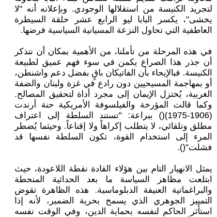
لتجريد الكنيسة من استقلالها الوجودي. وبإعلانه أنه "لا
يخشى"، يكسر البابا ليو الرابع عشر حلقة السيطرة
العاطفية التي تحاول النزعة المسيانية السياسية فرضها.
في هذه المرحلة من تأملنا، من الأهمية بمكان أن نتذكر
أن جذر هذا الصراع يكمن في سوء فهم عميق لطبيعة
الكنيسة. فبالإيحاء بأن الفاتيكان باقٍ بفضل دعم واشنطن،
أو بمهاجمة المسيحيين دون رادع في غزة ولبنان والضفة
الغربية، يُختزل الإيمان إلى مجرد أداة لتحقيق المصالح.
وكما قالت المؤرخة والفيلسوفة الأمريكية حنة أرندت
(1906-1975)() ببراعة: "تستند السلطة إلى اعتراف
مطلق وتلقائي، لا يتطلب إكراهاً ولا إقناعاً. وحيثما يُضطر
المرء إلى استخدام القوة، تكون السلطة نفسها قد
فشلت"().
يمثل الانهيار التام بين هؤلاء القادة نقطة اللاعودة، حيث
ابتلعت مظاهر السياسة ما بعد الحداثية المنحطة
والبراغماتية العنيفة الدبلوماسية. هذه الظاهرة تقوض
التمييز الجوهري الذي يسمح بحرية الضمير، لأنه إذا
استأثر الحاكم لنفسه بحماية الدين، وفي الوقت نفسه