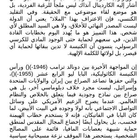
أشار إليه الكاردينال آنذاك ليس ملجأً للرغبة الفردية، بل
هو موضع لقاء موضوعي مع الحقيقة. وفي التقليد
الكنسي، فإن الاعتراف بهذا "الملاذ" يعني أن الدولة
ليست المصدر النهائي للأخلاق، ولا هي السيد المطلق لأي
شخص. هذا التمييز هو ما يُهدد اليوم بخطابات القادة
الذين، في سعيهم لحماية حتى الوجود المادي للكرسي
الرسولي، ينسون أن الكنيسة لا تدين ببقائها لحماية أي
قيصر، بل لولائها للكلمة الإلهية.
إن المواجهة الأخيرة بين دونالد ترامب (1946-)() ورأس
الكنيسة الكاثوليكية، البابا ليو الرابع عشر (1955-)()،
والتي حفزها تصاعد الصراع بين إيران والولايات المتحدة
وإسرائيل، ليست مجرد خلاف دبلوماسي آخر، بل هي
صراع بين نماذج وجودية فيما يتعلق بالخلاص والنظام
العالمي. عندما يصرح الزعيم الأمريكي على وسائل
التواصل الاجتماعي بأنه لولا وجوده في البيت الأبيض، لما
كان البابا في الفاتيكان، فإنه لا يستخدم خطاب الهيمنة
فحسب، بل يحاول أيضًا إخضاع المجال المقدس لمنطق
حماية شبيهة بعصابات المافيا، قائمة على المصالح
الشخصية. يستحضر هذا الموقف نزعة مسيحانية سياسية