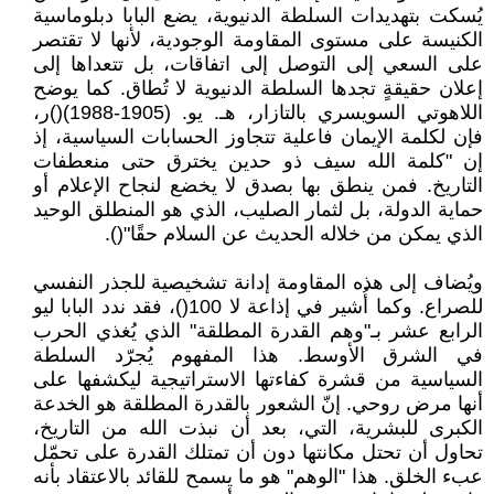
يُسكت بتهديدات السلطة الدنيوية، يضع البابا دبلوماسية
الكنيسة على مستوى المقاومة الوجودية، لأنها لا تقتصر
على السعي إلى التوصل إلى اتفاقات، بل تتعداها إلى
إعلان حقيقةٍ تجدها السلطة الدنيوية لا تُطاق. كما يوضح
اللاهوتي السويسري بالتازار، هـ. يو. (1905-1988)()ر،
فإن لكلمة الإيمان فاعلية تتجاوز الحسابات السياسية، إذ
إن "كلمة الله سيف ذو حدين يخترق حتى منعطفات
التاريخ. فمن ينطق بها بصدق لا يخضع لنجاح الإعلام أو
حماية الدولة، بل لثمار الصليب، الذي هو المنطلق الوحيد
الذي يمكن من خلاله الحديث عن السلام حقًا"().
ويُضاف إلى هذه المقاومة إدانة تشخيصية للجذر النفسي
للصراع. وكما أُشير في إذاعة لا 100()، فقد ندد البابا ليو
الرابع عشر بـ"وهم القدرة المطلقة" الذي يُغذي الحرب
في الشرق الأوسط. هذا المفهوم يُجرّد السلطة
السياسية من قشرة كفاءتها الاستراتيجية ليكشفها على
أنها مرض روحي. إنّ الشعور بالقدرة المطلقة هو الخدعة
الكبرى للبشرية، التي، بعد أن نبذت الله من التاريخ،
تحاول أن تحتل مكانتها دون أن تمتلك القدرة على تحمّل
عبء الخلق. هذا "الوهم" هو ما يسمح للقائد بالاعتقاد بأنه