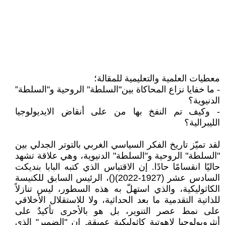
معطيات العلمية والتعليمية للمقالة؛
- ما خفايا نزاع المحاكاة بين"السلطة" الروحية و"السلطة”
الدنيوية؟
- وكيف تم النفخ بها من على أنقاض الايديولوجيا
الليبرالية؟
لقد تميّز تاريخ الفكر السياسي الغربي بالتوتر الجدلي بين
"السلطة" الروحية و"السلطة" الدنيوية، وهي علاقة تشهد
حاليًا انقسامًا حادًا. إن الاقتباس الذي كتبه البابا بنديكت
السادس عشر (1927-2022)()، الرئيس السابق للكنيسة
الكاثوليكية، والذي استهلّ به هذه السطور، ليس تنازلاً
للذاتية التقدمية ما بعد الحداثية، ولا للاستقلال الأخلاقي
على نمط عصر التنوير، بل هو بالأحرى تأكيدٌ على
أنثروبولوجيا لاهوتية كاثوليكية عميقة. إن "الضمير" الذي