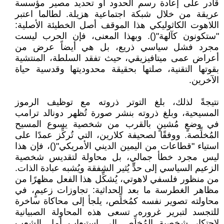
قادر على إعادة رسم الحدود أو تحديد مصير مؤسسة
عريقة من خلال شبكة اجتماعية هزيلة. لطالما اعتبر
اللاهوت الكاثوليكي هذا الموقف أصل الخطيئة الأصلية:
"ستكونون كآلهة"(). وبهذا المعنى، فإن الحرب ليست
مجرد فشل سياسي ذريع، بل هي أيضاً عرض من
أعراض عمى ميتافيزيقي، حيث تفقد السلطة، المنتشية
بقوتها التقنية، صلتها بحقيقة محدوديتها وقدسية حياة
الآخرين.
نتيجةً لذلك، بلغ التوتر ذروته مع توظيف الرموز
المسيحية، وبلغ ذروته بنشر صورة تُظهر دونالد ترامب
في وضعٍ مُشينٍ بالقرب من شخصية يسوع المسيح
المُخلِّصة. ووفقًا لصحيفة كلارين، التي تُركِّز عمدًا على
استياء "قطاعات من اليمين الديني الأمريكي"()، فإن هذا
ليس مجرد خطأ جمالي، بل محاولة لتقديس شخصية
الزعيم السياسي إلى حدٍّ يُثير الشفقة ويُشبه عبادة الذات.
من منظور فلسفي لاهوتي، يُشكِّل هذا الفعل مظهرًا من
مظاهر الغطرسة ما بعد الحداثية: تجاوزات زعيمٍ، في
محاولته تصوير نفسه كمُخلِّص، يلجأ إلى محاكاة ساخرة
للتجسد لتبرير غروره. تسعى هذه المحاولة الصبيانية
لاحتكار شخصية المُخلِّص إلى استيعاب أمل الشعب