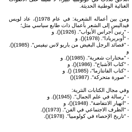
الغنائية الوطنية الحديثة.
ومن بين أعماله الشعرية: في عام 1978()، عاد لويس
فيداليس إلى الشعر بأعمال ذات طابع سياسي مثل؛
- "رنين أجراس الأبواب". (1926)(). و
- “أوبريريادا". (1978)(). و
- "قصائد الرجل البغيض من باريو لاس نيفيس". (1985)().
و
- "مختارات شعرية". (1985)(). و
- "كتاب الأشباح". (1986)(). و
- "كتاب الفانتازما"، (1985) (). و
- "صورة متحركة". (1987)()
وفي مجال الكتابات النثرية:
- "رسالة في علم الجمال". (1945)(). و
- "انهيار الانتفاضة". (1948)()، و
- "الظرف الاجتماعي في الفن". (1973)().
- "تاريخ الإحصاء في كولومبيا". (1978)().