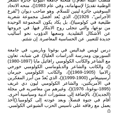
منصب أمينه العام.() منحته جامعة أنتيوكيا جائزة الشعر
الوطنية تقديرًا لإسهاماته، وفي عام 1983()، منحه الاتحاد
السوفيتي جائزة لينين للسلام. وهو صاحب ديوان ("تُقرع
الأجراس"، 1926)()، الذي يُعد أفضل مجموعة شعرية
طليعية في كولومبيا()، بل يكاد يكون المجموعة الوحيدة
من نوعها، والتي تتجلى روح الابتكار فيها. في خروجها
عن الأشكال التقليدية. وسعيها الدؤوب نحو أساليب
جديدة للتعبير. عن الحساسية المعاصرة. إن شئتم.
درس لويس فيداليس في بوغوتا وباريس، في جامعة
السوربون ومدرسة الدراسات العليا(). في شبابه، تعاون
مع الشاعر والكاتب الكولومبي رافائيل مايا (1897-1980)
()، والكاتب والشاعر والدبلوماسي الكولومبي خورخي
زالاميا (1905-1969)()، والكاتب الكولومبي جيرمان
أرسينييغاس (1900-1999)()، الذي يُعدّ من أبرز المفكرين
في الأمريكتين، والشاعر الكولومبي ليون دي غريف
(1895-بوغوتا، 1976)()، وغيرهم من معاصريه في مجلة
(الجديد)()، بالإضافة إلى منشورات أدبية وسياسية أخرى.
أقام في جنوة قنصلاً، وبعد عودته إلى كولومبيا.()أخذ
يعمل مع رفاقه على تأسيس الحزب الشيوعي الكولمبي.
()