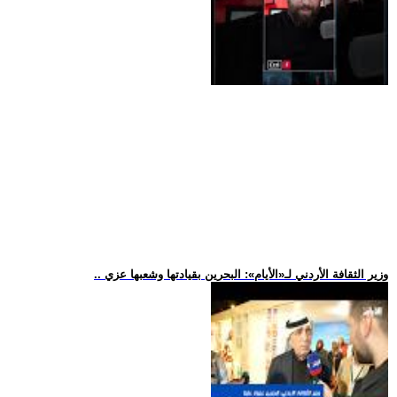
.. وزير الثقافة الأردني لـ«الأيام»: البحرين بقيادتها وشعبها عزي