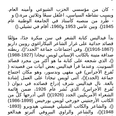
- كان من مؤسسي الحزب الشيوعي وأمينه العام.
وبسبب نشاطه السياسي، اعتُقل سبعًا وثلاثين مرة،() و
- طُرد من منصبه كأستاذ في الجامعة الوطنية عام
1945(). وبين عامي 1953 و1960، أقام في تشيلي.()
بدأ فيداليس كتابة الشعر في سن مبكرة جدًا، مؤلفًا
قصائد حداثية على غرار الشاعر النيكاراغوي روبين داريو
(1867-1916)(). وفي اجتماعات جماعة "الجدد"()، ربطته
صداقة متينة بالكاتب الإسباني لويس تيجادا (1927-1988)
()، الذي شجعه على كتابة ما هو أكثر من مجرد قصائد
السونيت. وعندما قرأ فيداليس بعض أبيات من قصيدته (
تُقرع الأجراس) في مقهى وندسور، وهو مكان اجتماع
جماعة (الجدد)()، أثنى لويس تيجادا على العمل إشادة
بالغة. نال فيداليس شرف إدراج قصائده في ديوان (
تُقرع الأجراس)، الذي نُشر عام 1926، ضمن قائمة
الشعراء الأمريكيين الجدد (1926)() التي أدرجها كلٌّ من
الكاتب الأرجنتيني خورخي لويس بورخيس (1899-1986)
()، والشاعر والكاتب التشيلي فيسنتي هيدوبرو (1893-
1948)()، والشاعر والراوي البيروفي ألبرتو هيدالغو