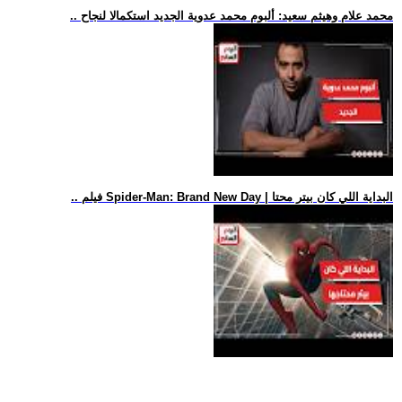
.. محمد علام وهيثم سعيد: ألبوم محمد عدوية الجديد استكمالا لنجاح
.. فيلم Spider-Man: Brand New Day | البداية اللي كان بيتر محتا