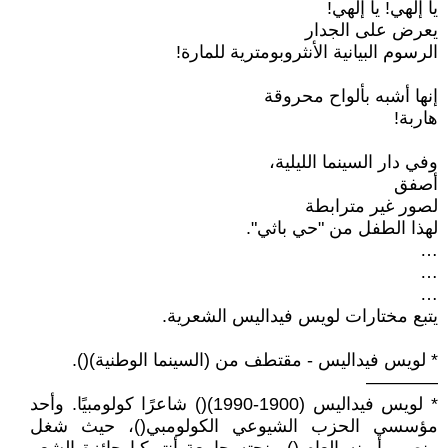
يا إلهي! يا إلهي!
يعرض على الجدار
الرسوم البيانية الأنثروبومترية للمارة!
إنها أشبه بألواح محروقة
هاربة!
وفي دار السينما الليلية،
أصفق
لصور غير مترابطة
لهذا الطفل من "حي باثي".
…
…
…
يتبع مختارات لويس فيداليس الشعرية.
* لويس فيداليس - مقتطف من (السينما الوطنية)().
————
* لويس فيداليس (1900-1990)() شاعرًا كولومبيًا. وأحد
مؤسسي الحزب الشيوعي الكولومبي()، حيث شغل