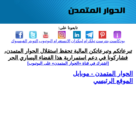
تابعونا على:
بودكاست
بنترست
تيلكرام
لينكدإن
الانستغرام
اليوتيوب
التويتر
الفيسبوك
تبرعاتكم وتبرعاتكن المالية تحفظ استقلال الحوار المتمدن،
فشاركونا في دعم استمرارية هذا الفضاء اليساري الحر
[اشترك في قناة ‫«الحوار المتمدن» على اليوتيوب]
الحوار المتمدن - موبايل
الموقع الرئيسي