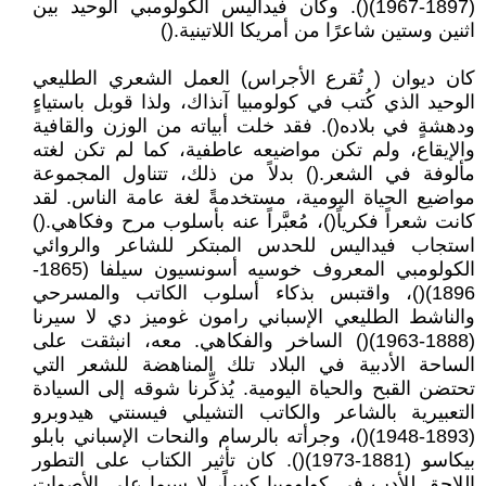
(1897-1967)(). وكان فيداليس الكولومبي الوحيد بين
اثنين وستين شاعرًا من أمريكا اللاتينية.()
كان ديوان ( تُقرع الأجراس) العمل الشعري الطليعي
الوحيد الذي كُتب في كولومبيا آنذاك، ولذا قوبل باستياءٍ
ودهشةٍ في بلاده(). فقد خلت أبياته من الوزن والقافية
والإيقاع، ولم تكن مواضيعه عاطفية، كما لم تكن لغته
مألوفة في الشعر.() بدلاً من ذلك، تتناول المجموعة
مواضيع الحياة اليومية، مستخدمةً لغة عامة الناس. لقد
كانت شعراً فكرياً()، مُعبَّراً عنه بأسلوب مرح وفكاهي.()
استجاب فيداليس للحدس المبتكر للشاعر والروائي
الكولومبي المعروف خوسيه أسونسيون سيلفا (1865-
1896)()، واقتبس بذكاء أسلوب الكاتب والمسرحي
والناشط الطليعي الإسباني رامون غوميز دي لا سيرنا
(1888-1963)() الساخر والفكاهي. معه، انبثقت على
الساحة الأدبية في البلاد تلك المناهضة للشعر التي
تحتضن القبح والحياة اليومية. يُذكِّرنا شوقه إلى السيادة
التعبيرية بالشاعر والكاتب التشيلي فيسنتي هيدوبرو
(1893-1948)()، وجرأته بالرسام والنحات الإسباني بابلو
بيكاسو (1881-1973)(). كان تأثير الكتاب على التطور
اللاحق للأدب في كولومبيا كبيراً، لا سيما على الأصوات