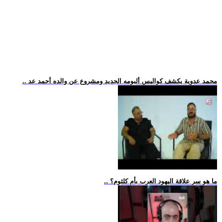
.. محمد عدوية يكشف كواليس ألبومه الجديد ومشروع عن والده أحمد عد
.. ما هو سر علاقة اليهود العرب بأم كلثوم؟