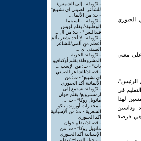
-
تَرْويقَة : إلى الشمس/
للشاعر الصيني آي تشينغ*
- ت: من الألما ...
شكالية المستدامة (2-2)/ الغزالي الجبوري
-
تَرْويقَة : -السينما
الوطنية-/ بقلم لويس
فيداليس* - ت: من ال ...
-
تَرْويقَة : لا أحد يشعر بألمَ
أعظم من ألمي/للشاعر
الصيني آي ...
على معنى
-
تَرْويقَة: الحرية
المشروطة/ بقلم أوكتافيو
باث* - ت: من الإسب ...
-
قصائد/للشاعر الصيني
آي تشينغ* - ت: من
 الرئيس"،
الألمانية أكد الجبوري
-
تَرْويقَة: نستمع إلى
لتعليم في
ارمسترونغ/ بقلم خوان
مسين لهذا
مانويل روكا* - ت: ...
-
مختارات أوروندو باكو
د وداستن
الشعرية - ت: من الإسبانية
، هي فرصة
أكد الجبوري
-
قصائد/ بقلم خوان
مانويل روكا* - ت: من
الإسبانية أكد الجبوري
-
-رحيل الصباح-/ بقلم