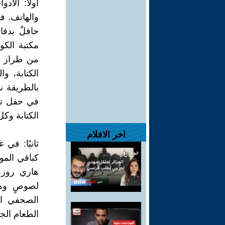
أولًا: الأ
والهاتف. ف
حافلٌ بدف
مكتبة الكو
من طراز أو
الكتابة، و
بالطريقة ن
في حفل تن
الكتابة وك
اخر الافلام
ثانيًا: في
كباقي المو
هاري روزن
لصوصٍ وهم
الصحفي الم
الطعام الج