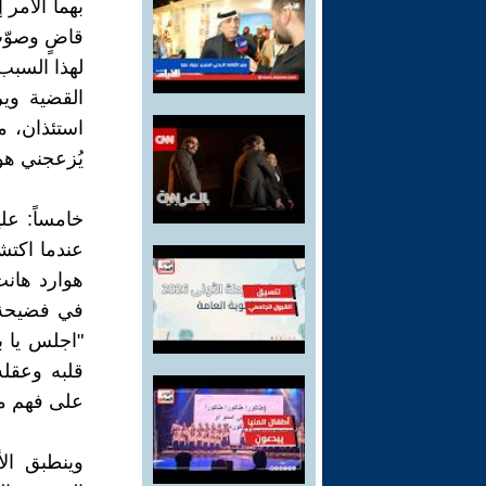
بهما الأمر إ
قاضٍ وصوّت
لهذا السبب 
القضية وير
استئذان، م
يُزعجني هو
خامساً: عل
عندما اكت
هوارد هانت
في فضيحة 
"اجلس يا 
قلبه وعقل
على فهم من
وينطبق ال