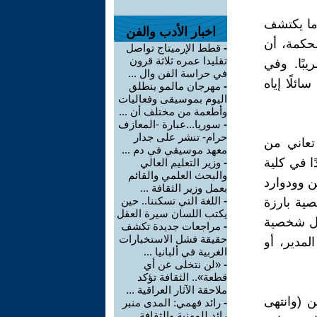
ندما يكتشف
اخبار الأدب والفن
محكمة، أن
-
قطط الإرميتاج تواصل
تقليدا عمره ثلاثة قرون
بًا. وفي
في حراسة الفن وال ...
ئلًا إياه
-
مهرجان مالمو ينطلق
اليوم بموسيقى وفعاليات
وأطعمة من مختلف أن ...
-
سوريا...عبارة -المعازف
حرام- تنشر على جدار
تعاني من
معهد موسيقي في دم ...
ا في كلية
-
وزير التعليم العالي
والبحث العلمي والقائم
ن وودوارد
بعمل وزير الثقافة ...
-
اللغة التي تسكننا.. حين
صية بارزة
يكتب اللسان سيرة العقل
ال شخصية
-
مراجعات جديدة تكشف
حقيقة فشل الاستخبارات
مدير، أو
الغربية في ألبانيا ...
-
«لن نتخلى عن أي
قطعة».. الثقافة تؤكد
ملاحقة الآثار العراقية ...
ن (وانتهى
-
رائد فهمي: المدى منبر
رائد للمهنية والثقافة