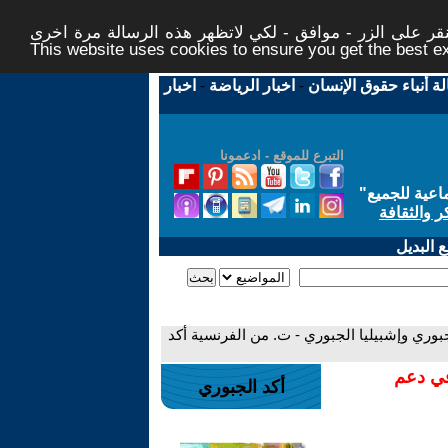
ر على الزر - موافق - لكي لاتظهر هذه الرسالة مرة اخرى -
This website uses cookies to ensure you get the best 
لة أنباء حقوق الإنسان
-
اخبار الرياضة
-
اخبار
التبرع للموقع - ادعمونا
اعية للجميع
"
ر والثقافة
 البديل
.. تعايش الإشكالية المستدامة (2-2)/ الغزالي الجبوري وإشبيليا الجبوري - ت. من الفرنسية أكد
في دعم
أكد الجبوري