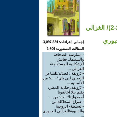
ممارسة الصحافة والسينما.. تعايش الإشكالية المستدامة (2-2)/ الغزالي
جبوري
إجمالي القراءات: 3,097,824
المقالات المنشورة: 1,806
-
ممارسة الصحافة
والسينما.. تعايش
الإشكالية المستدامة/
الغزالي ...
-
تَرْويقَة : قصائد/للشاعر
الصيني ليي بَاي* - ت: من
الألمانية ...
-
تَرْويقَة: حكاية المطر/
بقلم بيلا أخاتفونا
أحمدولينا* - ت: من ...
-
صراع المحاكاة بين
-السلطة- الروحية
والدنيوية/الغزالي الجبوري
...