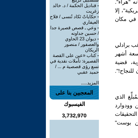
 "هراء".
-
قناديل الحكمة / د. خالد
كية"، إلا
زغريت
-
حكاياتْ تَكاد تُنسى / فلاح
ه في مكان
العيفاري
-
وعي ـ قصص قصيرة جدا
/ حسين جداونه
-
ديوان 23 الحاوي
والعصفور / منصور
غب برادلي
الريكان
سعة أشهر
-
كتاب «عين على القصة
القصيرة: تأملات نقدية في
ية، قضية
تسع رؤى قصصية م ... /
للنجاح!".
حميد عقبي
المزيد.....
المعجبين بنا على
ِّغ الذي
الفيسبوك
ن وودوارد
تب التحقيقات
3,732,970
طن بوست"