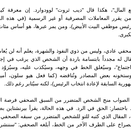
تبع المال"، هكذا قال "ديب ثروت" لوودوارد. إن معرفة كي
من يقرر المعاملات المصرفية أو غير الرسمية (في هذه الح
رئيس موظفي البيت الأبيض)، ومن يمر عبرها، هو أساس مئات
كبرى.
 صحفي عادي، وليس من ذوي النفوذ والشهرة، يعلم أنه لن يُعا
ال له مجدداً بابتسامة باردة أن الشخص الذي يرغب في إجر
جتماع"، وسيُغلق الخط في وجهه، وسيُكذب عليه، وسيُزوّد 
ستخونه بعض المصادر وتُناقضه (كما فعل هيو سلون، أم
هورية السابقة لإعادة انتخاب الرئيس)، لكنه سيُثابر رغم ذلك.
ن الصواب منح الشخص المتضرر من السبق الصحفي فرصة ا
 باختصار: الحق في الرد. في هذه الحالة، يقرأ بيرنشتاين ب
، المقال الذي كتبه للتو للشخص المتضرر من سبقه الصحفي.
صراخ على الطرف الآخر من الخط، أبلغه الصحفي: "سننشر