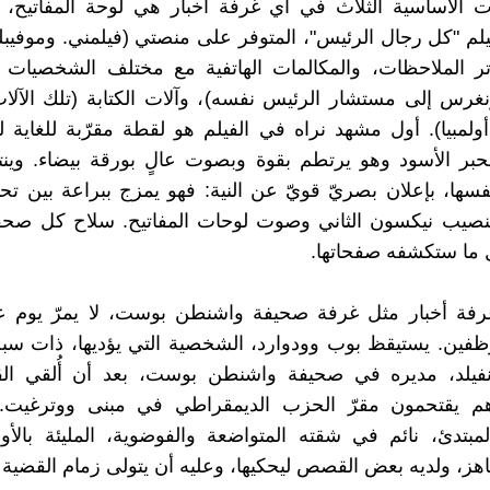
دوات الأساسية الثلاث في أي غرفة أخبار هي لوحة المفاتيح، 
يلم "كل رجال الرئيس"، المتوفر على منصتي (فيلمني. وموفيبل
اتر الملاحظات، والمكالمات الهاتفية مع مختلف الشخصيات 
نغرس إلى مستشار الرئيس نفسه)، وآلات الكتابة (تلك الآلا
لمبيا). أول مشهد نراه في الفيلم هو لقطة مقرّبة للغاية لم
الحبر الأسود وهو يرتطم بقوة وبصوت عالٍ بورقة بيضاء. وينت
فسها، بإعلان بصريّ قويّ عن النية: فهو يمزج ببراعة بين تحي
صيب نيكسون الثاني وصوت لوحات المفاتيح. سلاح كل صحف
ل ما ستكشفه صفحاتها.
 غرفة أخبار مثل غرفة صحيفة واشنطن بوست، لا يمرّ يوم ع
ظفين. يستيقظ بوب وودوارد، الشخصية التي يؤديها، ذات سب
فيلد، مديره في صحيفة واشنطن بوست، بعد أن أُلقي ا
 يقتحمون مقرّ الحزب الديمقراطي في مبنى ووترغيت. 
بتدئ، نائم في شقته المتواضعة والفوضوية، المليئة بالأور
اهز، ولديه بعض القصص ليحكيها، وعليه أن يتولى زمام القضية ف