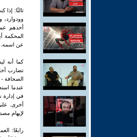
ثالثًا: إذا
وودوارد، و
أحدهم عمي
المحكمة أيض
عن اسمه. ي
كما أنه ل
تضارب أخلاق
الصحافة - 
عندما استع
في إدارة 
أخرى. على
لإيهام مصدر
رابعًا: ال