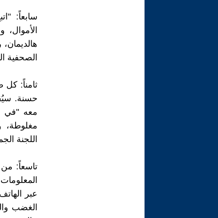
سابعاً: "ا
الأموال، و
هالديمان، 
الصحفية ال
ثامناً: كل
حسنة. سيُق
معه "في ا
مغلوطة، و
اللجنة الجم
تاسعاً: م
المعلومات.
عبر الهاتف
الغضب وال