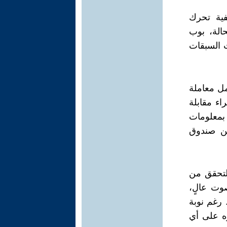
فية تحرك
الة، بوب
 السبقات
مل معاملة
اء مقابلة
بمعلومات
ين صندوق
لتحقق من
صوت عالٍ،
 رغم نوبة
ه على أي