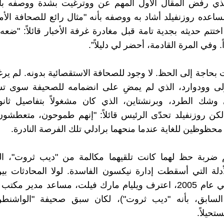
لذي رفض المقال الأول المهم عن ووترغيت بشدة ووصفه بأنه
اعده روزنفيلد أشاد به ووصفه بأنه "مثال رائع للصحافة الأمري
اختتم حديثه بجدية تامة قبل مغادرة غرفة الأخبار قائلاً: "ضع
 وفي المرة القادمة، أحضر لي دليلاً”.
ت بحاجة إلى الحظ. لا وجود للصحافة الاستقصائية بدونه. لم ير
لى وودوارد، الذي لم يمضِ على انضمامه للصحيفة سوى ت
وشك الطرد، وبرنشتاين، الذي كان مشغولاً بتفاصيل ثانو
كن روزنفيلد تحدّى الرئيس قائلاً: "إنهم طموحون، متعطشون 
 محظوظين للغاية عندما منحهما برادلي تلك الفرصة النادرة.
ربة حظ لهما كانت تلقيهما مكالمة من "ديب ثروت"، المُبل
لأدلة التي أسقطت إدارة نيكسون الفاسدة. لولا المحادثات بي
ومخبره (في عام 2005، اعترف ويليام مارك فيلت، مساعد مدير مك
 السابق، بأنه "ديب ثروت")، لكان سبق صحيفة "الواشن
حيلاً.