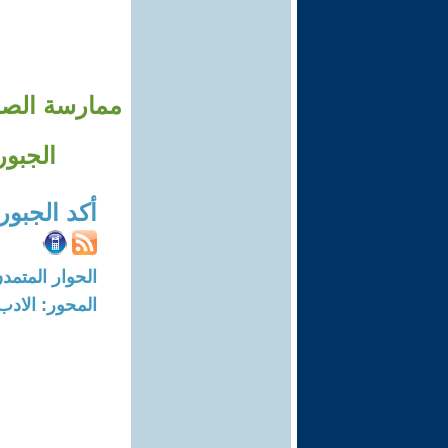
الجبور
أكد الجبور
الحوار المتمدن-العدد: 8691 - 26
المحور: الادب