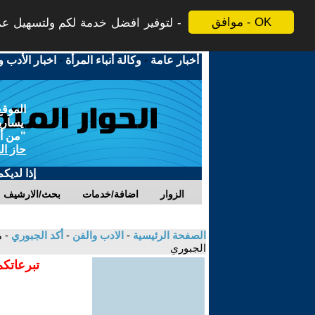
موافق - OK
لتوفير افضل خدمة لكم ولتسهيل عملي
أخبار عامة
-
وكالة أنباء المرأة
-
اخبار الأدب و
الموقع
يسارية
"من أج
حاز ال
إذا لديك
الزوار
اضافة/خدمات
بحث/الارشيف
الصفحة الرئيسية
-
الادب والفن
-
أكد الجبوري
الجبوري
تبرعاتكم