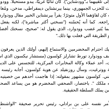
لى تلقيبهما بـ"وودشتاين"). كان ثنائيًا غريبًا، يبدو مستحيلًا. وود
 للحزب الجمهوري، بينما بيرنشتاين ديمقراطي، مدخن، ومُغاز
كان لقاؤهما الأول متوترًا: يقرأ بيرنشتاين الخبير مقال وودوار
اجعه. كما أنه يُحسّنه ("نسختي أكثر مباشرة")، لكنه يفع
ما يُثير غضب وودوارد، الذي يقول له: "صحيح، نسختك أفضل
 الطريقة التي فعلت بها ذلك."
يك احترام المخضرمين والاستماع إليهم، أولئك الذين يعرفون 
شف وودوارد تورط تشارلز كولسون (مستشار نيكسون الذي است
، أحد عملاء وكالة المخابرات المركزية، للتجسس على الدي
ووترغيت، وسأل روزنفيلد عن هوية كولسون، أجابه رئيسه 
بني. كولسون مشهور بمقولته: إذا هاجمت أحدهم من خصيتيه
ه ملكك ". باختصار، الصحفي المخضرم هو من يساعد الصحف
 يملك السلطة الحقيقية.
أمر نفسه على بن برادلي، رئيس تحرير صحيفة "الواشن