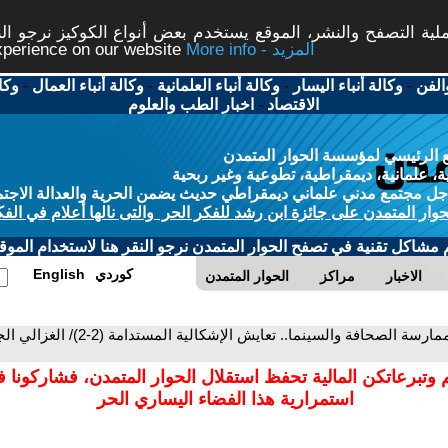
ة التصفح والنشر، الموقع يستخدم بعض أنواع الكوكيز نرجو النق
More info - المزيد
experience on our website
الفن
-
وكالة أنباء اليسار
-
وكالة أنباء العلمانية
-
وكالة أنباء العمال
-
وكا
الاقتصاد
-
اخبار الطب والعلوم
 الرئيسي لمؤسسة الحوار المتمدن
، علمانية، ديمقراطية، تطوعية وغير ربحية
ل مجتمع مدني علماني ديمقراطي حديث يضمن الحرية والعدالة الاجتم
حوار المتمدن على جائزة ابن رشد للفكر الحر والتى نالها أعلام في الفك
م مشاكل تقنية في تصفح الحوار المتمدن نرجو النقر هنا لاستخدام الموقع
كوردي
English
الاخبار
مراكز
الحوار المتمدن
- ممارسة الصحافة والسينما
 وتبرعاتكن المالية تحفظ استقلال الحوار المتمدن، فشاركونا 
استمرارية هذا الفضاء اليساري الحر