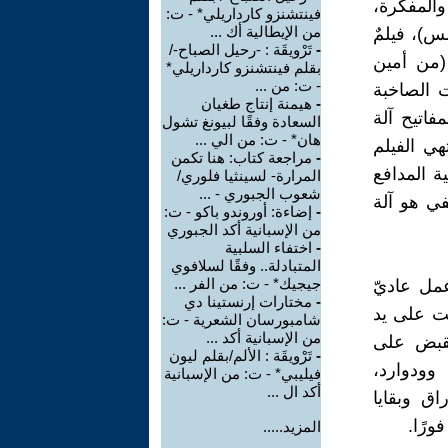
والمفكرة،
فينتشنزو كارداريلي* - ت:
من الإيطالية أك ...
س)، فيلمٌ
-
تَرْويقَة : -رحيل الصباح-/
(من أمين
بقلم فينتشنزو كارداريلي*
- ت: من ...
ت الصاخبة
-
هيمنة إنتاج طغيان
فاتيح آلة
السعادة وفقًا لبيونغ تشول
هان* - ت: من الي ...
هي الفيلم
-
مراجعة كتاب: هنا تكمن
ة المدافع
المرارة- لسينثيا فلوري/
شعوب الجبوري - ...
ي هو آلة
-
إضاءة: أوروندو باكو - ت:
من الإسبانية أكد الجبوري
-
اختفاء السلبية
المتبادلة.. وفقًا لسلافوي
جيجيك* - ت: من الفر ...
مل عاديّ
-
مختارات إرنستينا دي
ت على يد
شامبورسان الشعرية - ت:
من الإسبانية أكد ...
لقبض على
-
تَرْويقَة : الألم/بقلم ليون
وودوارد،
فيليبي* - ت: من الإسبانية
أكد ال ...
اق وبقايا
ورًا.
المزيد.....