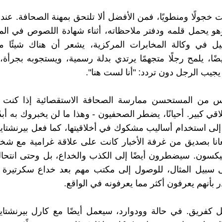
 كنت خجولًا ومنطويًا، فمن الأفضل ألا تلتحق بمهنة الصحافة. ع
هو يحمل قلمه ودفتر ملاحظاته، أثناء شهادة اللصوص في ال
ل في وكالة المخابرات المركزية، يشعر أن هناك شيئًا مري
ًا، يلمح رجلًا متجهمًا يرتدي بدلة رسمية، ويستجوبه بجرأة، سا
جيب الرجل دون تردد: "أنا لست هنا".
يس من المستحسن ممارسة الصحافة الاستقصائية إذا كنت 
ي كبير. أحيانًا، يضطر الصحفيون - وهذا ما لن يخبروك به أبدً
إلى استخدام أساليب مشكوك في أخلاقيتها، كما فعل بيرنشتاي
انا بصديق من غرفة الأخبار كانت على علاقة غرامية مع شخ
نيكسون. سيضطرون أيضًا إلى الكذب والخداع، بل وحتى انتح
 سبيل المثال، للوصول إلى مكتب مهم بعد خداع سكرتيرة ال
 بأنهم يعرفون أكثر مما يعرفونه في الواقع.
عمل كفريق. في حالة وودوارد، سيعمل أيضًا مع كارل بيرنشتاي