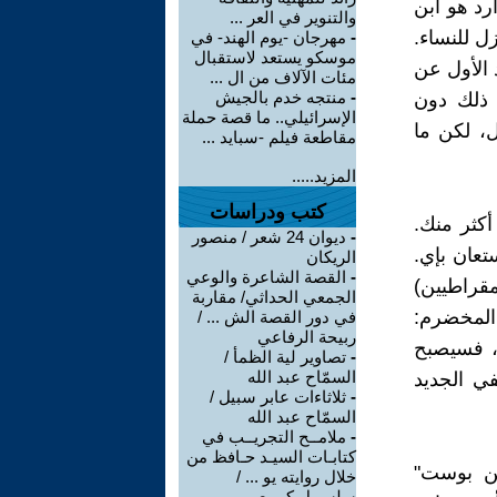
وارد هو ابن
والتنوير في العر ...
ل للنساء.
-
مهرجان -يوم الهند- في
موسكو يستعد لاستقبال
د الأول عن
مئات الآلاف من ال ...
-
منتجه خدم بالجيش
ل ذلك دون
الإسرائيلي.. ما قصة حملة
، لكن ما
مقاطعة فيلم -سبايد ...
المزيد.....
كتب ودراسات
أكثر منك.
-
ديوان 24 شعر / منصور
عان بإي.
الريكان
-
القصة الشاعرة والوعي
مقراطيين)
الجمعي الحداثي/ مقاربة
المخضرم:
في دور القصة الش ... /
ربيحة الرفاعي
، فسيصبح
-
تصاوير لية الظمأ /
السمّاح عبد الله
ي الجديد
-
ثلاثاءات عابر سبيل /
السمّاح عبد الله
-
ملامــح التجريــب في
كتابـات السيـد حـافظ من
طن بوست"
خلال روايته يو ... /
سلسبيل كريبع