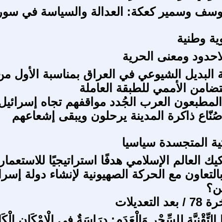
وسف وسمير كعكة: العدالة والسياسة في سور
ية وطنية
لاحدود ومعنى الحرية
 البديل الشيوعي في العراق بمناسبة الأول من
لتضامن الأممي للطبقة العاملة
لمطبعون العرب الجُدد مواقفهم تجاه إسرائيل
نّاع ذاكرة المدينة يرحلون ويبقى إشعاعهم
ية المتجسدة سياسيا
ك العالم الإسلامي هدفًا استراتيجيًا للاستعمار
التعاون مع الحركة الصهيونية لإنشاء دولة إسرا
ن؟
لتعديلات
ا التِّقْنِيَّة لِلسِّحْر وَالْعَدَم: دِرَاسَةٌ فِي الْإِمْكَانِ الْك