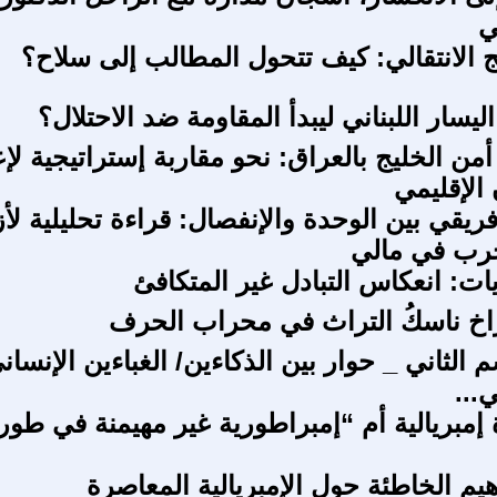
ي
اليسار اللبناني ليبدأ المقاومة ضد الاحتلال؟
من الخليج بالعراق: نحو مقاربة إستراتيجية لإع
 الإقليمي
ريقي بين الوحدة والإنفصال: قراءة تحليلية لأ
حرب في مالي
يات: انعكاس التبادل غير المتكافئ
اخ ناسكُ التراث في محراب الحرف
 الثاني _ حوار بين الذكاءين/ الغباءين الإنسان
...
 إمبريالية أم “إمبراطورية غير مهيمنة في طور
يم الخاطئة حول الإمبريالية المعاصرة