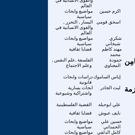
والقوى الانسانية في
العالم
اكرم حسين
مواضيع وابحاث
سياسية
اسحق قومي
اليسار , التحرر ,
والقوى الانسانية في
العالم
شكري
مواضيع وابحاث
شيخاني
سياسية
مهند كاظم
قضايا ثقافية
محمد
َامِن
حمودة
الفلسفة ,علم النفس ,
المعناوي
وعلم الاجتماع
إياس الساموك
دراسات وابحاث
قانونية
زمة
ليث الجادر
ابحاث يسارية
واشتراكية وشيوعية
علي ابوحبله
القضية الفلسطينية
نايف عبوش
قضايا ثقافية
حسين علي
مواضيع وابحاث
الحمداني
سياسية
كامل الدلفي
مواضيع وابحاث