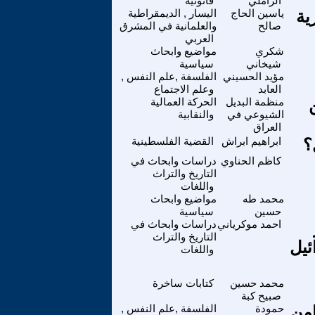
الزاملي
قانونية
ية
ياسين الحاج
اليسار , الديمقراطية
صالح
والعلمانية في المشرق
العربي
شكري
مواضيع وابحاث
شيخاني
سياسية
مؤيد الحسيني
الفلسفة ,علم النفس ,
العابد
وعلم الاجتماع
منظمة البديل
الحركة العمالية
الشيوعي في
والنقابية
العراق
؟
ابراهيم ابراش
القضية الفلسطينية
كاظم الحناوي
دراسات وابحاث في
التاريخ والتراث
واللغات
محمد طه
مواضيع وابحاث
حسين
سياسية
احمد موكرياني
دراسات وابحاث في
التاريخ والتراث
ئيل
واللغات
محمد حسين
كتابات ساخرة
صبيح كبة
َامِن
حمودة
الفلسفة ,علم النفس ,