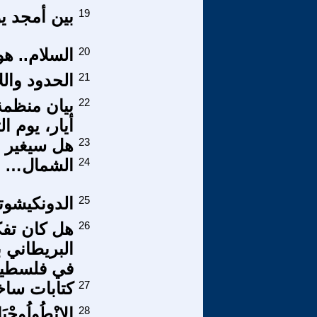
19
بين أمجد ي
20
السلام.. هو
21
الحدود وال
22
بيان منظمة
أيار، يوم ا
23
هل سيغير ا
24
الشمال… صُ
25
الدونكيشوت
26
هل كان تفكي
البريطاني ب
في فلسطي
27
كتابات ساخرة 78 / بعد ا
28
الِإنْطُولُوجْيَ