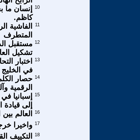
10
إنسان ما ب
كاظم.
11
الفاشية الر
المتطرف
12
مستقبل الذ
تشكيل العا
13
اختبار التح
في الخليج ٢٠٢٦ مقاربة في المصير الأمني للقارة الأوروب
14
حصار الكلم
الرقمية وآ
15
إسبانيا في
إلى قيادة ا
16
العالم بين ا
17
واخيرا خرج
18
التكییف الق