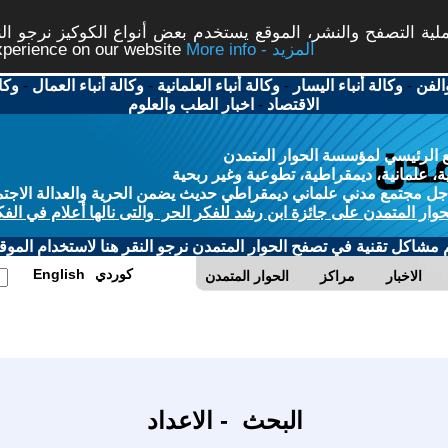
ة التصفح والنشر، الموقع يستخدم بعض أنواع الكوكيز نرجو النق
More info - المزيد
experience on our website
الفن
-
وكالة أنباء اليسار
-
وكالة أنباء العلمانية
-
وكالة أنباء العمال
-
وكا
الاقتصاد
-
اخبار الطب والعلوم
 الرئيسي لمؤسسة الحوار المتمدن
، علمانية، ديمقراطية، تطوعية وغير ربحية
ل مجتمع مدني علماني ديمقراطي حديث يضمن الحرية والعدالة الاجتم
حوار المتمدن على جائزة ابن رشد للفكر الحر والتى نالها أعلام في الفك
م مشاكل تقنية في تصفح الحوار المتمدن نرجو النقر هنا لاستخدام الموقع
كوردي
English
الاخبار
مراكز
الحوار المتمدن
البحث - الاعداد