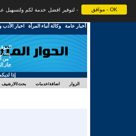
موافق - OK
لتوفير افضل خدمة لكم ولتسهيل عملي
أخبار عامة
-
وكالة أنباء المرأة
-
اخبار الأدب و
الموقع
يسارية
"من أج
حاز ال
إذا لديك
الزوار
اضافة/خدمات
بحث/الارشيف