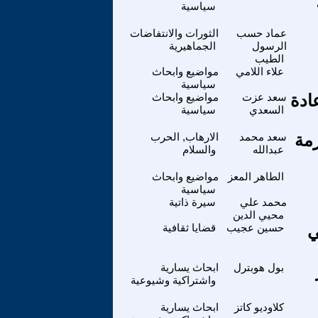
سياسية
عماد حسب
الثورات والانتفاضات
الرسول
الجماهيرية
الطيب
علاء اللامي
مواضيع وابحاث
سياسية
ادة
سعد عزت
مواضيع وابحاث
السعدي
سياسية
زمة
سعد محمد
الارهاب, الحرب
عبدالله
والسلام
الطاهر المعز
مواضيع وابحاث
سياسية
محمد علي
سيرة ذاتية
محيي الدين
ي
حسين عجيب
قضايا ثقافية
بول هوبترل
ابحاث يسارية
واشتراكية وشيوعية
كلاوديو كاتز
ابحاث يسارية