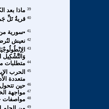
39
ماذا بعد ا
40
قريةُ تَلِّ جَ
41
▪️سورية من
42
نعيش لنُرض
43
الِإنْطُولُوجْيَ
وَالتَّشْكِيل الْ
44
متطلبات من
45
الحرب الإير
متعددة الأ
46
حين تتحول 
47
مواجهة الخر
48
مواصفات ح
49
من الحلم إ