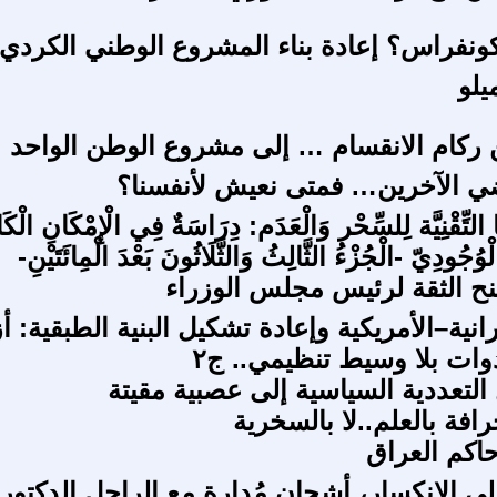
لكونفراس؟ إعادة بناء المشروع الوطني الكردي
ميلو
 ركام الانقسام … إلى مشروع الوطن الواحد
ي الآخرين… فمتى نعيش لأنفسنا؟
ا التِّقْنِيَّة لِلسِّحْر وَالْعَدَم: دِرَاسَةٌ فِي الْإِمْكَانِ الْك
وُجُودِيّ -الْجُزْءُ الثَّالِثُ وَالثَّلَاثُونَ بَعْدَ الْمِائَتَيْنِ-
ح الثقة لرئيس مجلس الوزراء
انية–الأمريكية وإعادة تشكيل البنية الطبقية: أ
دوات بلا وسيط تنظيمي.. ج٢
التعددية السياسية إلى عصبية مقيتة
افة بالعلم..لا بالسخرية
اكم العراق
لى الانكسار، أشجان مُدارة مع الراحل الدكتور