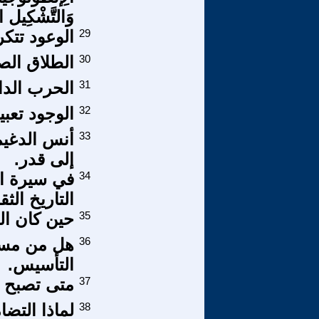
وَالتَّشْكِيل الْو
29
الوعود تتك
30
الطلاق الص
31
الحرب الدائ
32
الوجود تعبير
33
أنس الدغيم
إلى قدر.
34
في سيرة ال
التاريخ الث
35
حين كان ال
36
التأسيس.
37
متى تصبح ال
38
لماذا التض