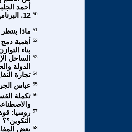
أحمد الجلب
50
12. البرنامج الانتقالي: كيف تتحول المطالب إلى سلاح؟
51
ماذا ينتظر 
52
أهمية دمج أ
بناء التوازن
53
الساحل الإف
الدولة وال
54
تجارة النفا
55
عباس الجر
56
تكملة القسم
والاصطناعي
57
روسيا: قوة
التكوين”؟
58
بعض المفاه