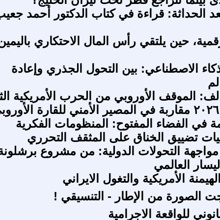
عد الحداثة: قراءة في كتاب الدكتور أحمد جعي
قمية، حين يلتقي رأس المال الاحتكاري باليمين
كاء الاصطناعي: بين التحول الجذري وإعادة
لم
الف: الموقف الأوروبي من الحرب الأمريكية الثا
ي
ة في الفضاء المفتوح: المنظومات الفكرية
ليات تضييق الخناق على المثقف التحرري
 مواجهة التحولات الدولية: من مشروع ‏برشلونة
ليسار العالمي
لهيمنة الأمريكية والتغول الايراني
ت الصورة من الإطار - التنسيقي !
انوني للواقعة الاجرامية