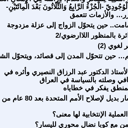
ُجُودِيّ -الْجُزْءُ الرَّابِعُ وَالثَّلَاثُونَ بَعْدَ الْمِائَتَيْنِ-
رر… والأزمات تتعمق
امت.. حين يتحوّل الزواج إلى عزلة مزدوجة
رة بالمنظور اللاارضوي/2
 لغوي (2)
… حين تتحوّل المدن إلى قصائد، ويتحوّل الش
أستاذ الدكتور عبد الرزاق النصيري وأثره في
قافي وصلته بالسياسة في العراق
منطق يفكر في خطاياه
هل من مسار بديل لإصلاح الأمم المتحدة بعد 80 عام من
عملية الإنتخابية لها معنى؟
امن مع كوبا نضال محوري لليسار؟