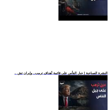
.. النشرة الصباحية | جبل الفأس على قائمة أهداف ترمب.. وإيران تش