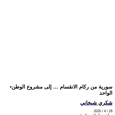
▪️سورية من ركام الانقسام … إلى مشروع الوطن
الواحد
شكري شيخاني
2026 / 4 / 28