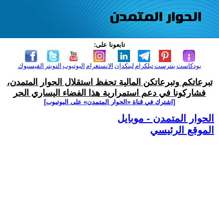
تابعونا على:
بودكاست
بنترست
تيلكرام
لينكدإن
الانستغرام
اليوتيوب
التويتر
الفيسبوك
تبرعاتكم وتبرعاتكن المالية تحفظ استقلال الحوار المتمدن،
فشاركونا في دعم استمرارية هذا الفضاء اليساري الحر
[اشترك في قناة ‫«الحوار المتمدن» على اليوتيوب]
الحوار المتمدن - موبايل
الموقع الرئيسي