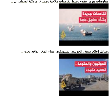
.. مفاوضات هرمز تتقدم وسط تفاهمات ملاحية ومساع أمريكية لضمان ال
.. وسائل إعلام يمنية: الحوثيون يستهدفون ميناء المخا الواقع تحت