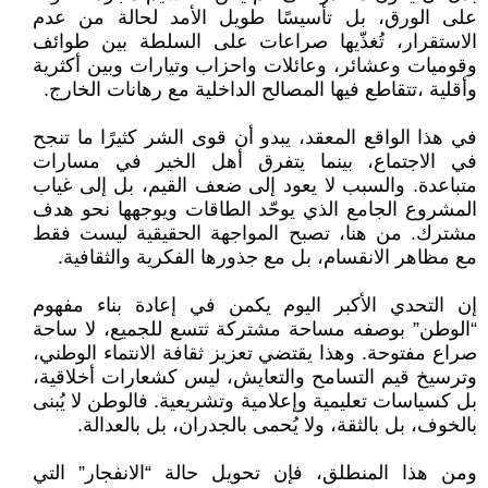
على الورق، بل تأسيسًا طويل الأمد لحالة من عدم
الاستقرار، تُغذّيها صراعات على السلطة بين طوائف
وقوميات وعشائر، وعائلات واحزاب وتيارات وبين أكثرية
وأقلية ،تتقاطع فيها المصالح الداخلية مع رهانات الخارج.
في هذا الواقع المعقد، يبدو أن قوى الشر كثيرًا ما تنجح
في الاجتماع، بينما يتفرق أهل الخير في مسارات
متباعدة. والسبب لا يعود إلى ضعف القيم، بل إلى غياب
المشروع الجامع الذي يوحّد الطاقات ويوجهها نحو هدف
مشترك. من هنا، تصبح المواجهة الحقيقية ليست فقط
مع مظاهر الانقسام، بل مع جذورها الفكرية والثقافية.
إن التحدي الأكبر اليوم يكمن في إعادة بناء مفهوم
“الوطن” بوصفه مساحة مشتركة تتسع للجميع، لا ساحة
صراع مفتوحة. وهذا يقتضي تعزيز ثقافة الانتماء الوطني،
وترسيخ قيم التسامح والتعايش، ليس كشعارات أخلاقية،
بل كسياسات تعليمية وإعلامية وتشريعية. فالوطن لا يُبنى
بالخوف، بل بالثقة، ولا يُحمى بالجدران، بل بالعدالة.
ومن هذا المنطلق، فإن تحويل حالة “الانفجار” التي