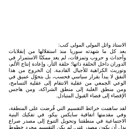
الاستاذ وائل المولى المولى كتب:
بعد كل ما شهدته سوريا منذ استقلالها من إنقلابات
وأحداث و حروب وتمزقات، لم يعد ممكنًا الاستمرار في
الدوران داخل الحلقة ذاتها؛ حلقة الثأر، وإعادة إنتاج الألم،
وتوريث الكراهية للأجيال القادمة. إن الخروج من هذا
النفق لا يبدأ بقرار سياسي فحسب، بل بتحوّل عميق في
الوعي الجمعي من عقلية الانتقام إلى عقلية التسامح،
ومن منطق الغلبة إلى منطق الشراكة، ومن هاجس
الإقصاء إلى فضاء القبول المتبادل.
لقد ساهمت خرائط التقسيم التي فُرضت على المنطقة،
وفي مقدمتها اتفاقية سايكس بيكو، في تفكيك البنية
الاجتماعية في منطقتنا وتحويل التنوع إلى مصدر صراع
بدل أن يكون مصدر غنى. لم يكن التقسيم مجرد خطوط