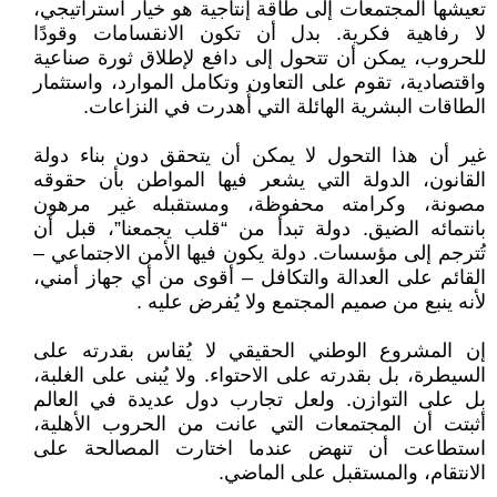
تعيشها المجتمعات إلى طاقة إنتاجية هو خيار استراتيجي،
لا رفاهية فكرية. بدل أن تكون الانقسامات وقودًا
للحروب، يمكن أن تتحول إلى دافع لإطلاق ثورة صناعية
واقتصادية، تقوم على التعاون وتكامل الموارد، واستثمار
الطاقات البشرية الهائلة التي أُهدرت في النزاعات.
غير أن هذا التحول لا يمكن أن يتحقق دون بناء دولة
القانون، الدولة التي يشعر فيها المواطن بأن حقوقه
مصونة، وكرامته محفوظة، ومستقبله غير مرهون
بانتمائه الضيق. دولة تبدأ من “قلب يجمعنا”، قبل أن
تُترجم إلى مؤسسات. دولة يكون فيها الأمن الاجتماعي –
القائم على العدالة والتكافل – أقوى من أي جهاز أمني،
لأنه ينبع من صميم المجتمع ولا يُفرض عليه .
إن المشروع الوطني الحقيقي لا يُقاس بقدرته على
السيطرة، بل بقدرته على الاحتواء. ولا يُبنى على الغلبة،
بل على التوازن. ولعل تجارب دول عديدة في العالم
أثبتت أن المجتمعات التي عانت من الحروب الأهلية،
استطاعت أن تنهض عندما اختارت المصالحة على
الانتقام، والمستقبل على الماضي.