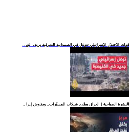
.. قوات الاحتلال الإسرائيلي تتوغل في الصمدانية الشرقية بريف الق
.. النشرة الصباحية | العراق يطارد شبكات المسيّرات.. ويفاوض إيرا