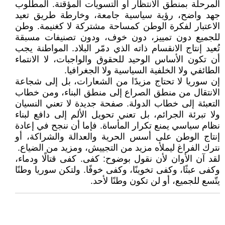
المرحلة بمنطق الانتظار أو التسويات المؤقتة. المطلوب
جهد واضح، رؤية سياسية جامعة، وخارطة طريق تعيد
الاعتبار لفكرة الوطن كمساحة مشتركة لا كغنيمة. وطن
للجميع دون تمييز، دون خوف، ودون تصنيفات مسبقة
تُعيد إنتاج الانقسام ذاته الذي دمّر البلاد. المواطنة يجب
أن تكون الأساس الوحيد للحقوق والواجبات، لا الانتماء
الطائفي ولا الخلفية السياسية ولا الجغرافيا.
إن سوريا لا تحتاج مزيدًا من الشعارات، بل إلى شجاعة
الانتقال من منطق الصراع إلى منطق البناء، ومن خطاب
التعبئة إلى خطاب الدولة. صفحة جديدة لا تعني النسيان
ولا تبرئة الجرائم، بل تعني تحويل الألم إلى دافع لبناء
نظام سياسي يمنع تكرار المأساة. فإما أن ننجح في إعادة
إنتاج الوطن على أسس الحرية والعدالة والشراكة، أو
نترك الفراغ ليملأه مزيد من التجييش، ومزيد من الضياع.
لقد آن الأوان لأن نقول بوضوح: كفى. كفى قتالًا ودماء،
وكفى عبثًا، وكفى تخوينًا، وكفى خوفًا. ولتكن سوريا وطنًا
يتّسع للجميع، أو لن تكون وطنًا لأحد.