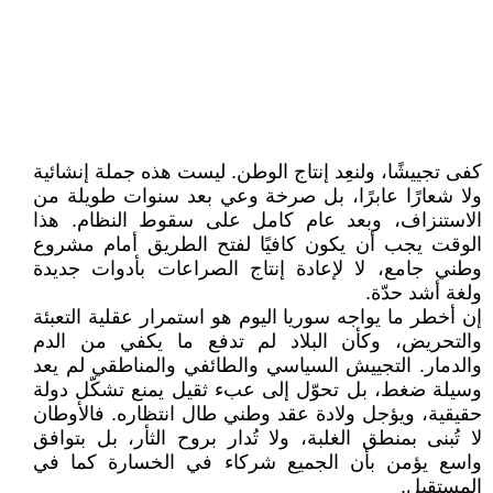
كفى تجييشًا، ولنعِد إنتاج الوطن. ليست هذه جملة إنشائية
ولا شعارًا عابرًا، بل صرخة وعي بعد سنوات طويلة من
الاستنزاف، وبعد عام كامل على سقوط النظام. هذا
الوقت يجب أن يكون كافيًا لفتح الطريق أمام مشروع
وطني جامع، لا لإعادة إنتاج الصراعات بأدوات جديدة
ولغة أشد حدّة.
إن أخطر ما يواجه سوريا اليوم هو استمرار عقلية التعبئة
والتحريض، وكأن البلاد لم تدفع ما يكفي من الدم
والدمار. التجييش السياسي والطائفي والمناطقي لم يعد
وسيلة ضغط، بل تحوّل إلى عبء ثقيل يمنع تشكّل دولة
حقيقية، ويؤجل ولادة عقد وطني طال انتظاره. فالأوطان
لا تُبنى بمنطق الغلبة، ولا تُدار بروح الثأر، بل بتوافق
واسع يؤمن بأن الجميع شركاء في الخسارة كما في
المستقبل.