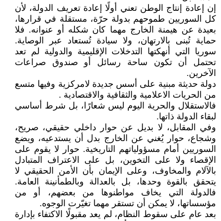
إن إعادة إنتاج الوطن تعني أولًا إعادة تعريف الدولة، لأن
كل السوريين طموحهم بدولة حرّة، مستقلة في قرارها،
بعيدة عن هيمنة الخارج مهما كان شكله أو عنوانه. فلا
حماية تُبنى بالارتهان، ولا سيادة تُستعاد عبر الوصاية.
سوريا التي أنهكتها التدخلات الإقليمية والدولية لم تعد
تحتمل أن تكون ساحة رسائل أو صندوق صراعات
الآخرين.
دولة حديثة مبنية على أسس جديدة لامركزية وفيها متسع
من الحريات الاعلامية والثقافية والاقتصادية .
فالاستقلال والحرية اليوم ليس شعارًا، بل شرط أساسي
لبقاء الدولة ذاتها.
وفي المقابل، لا بديل عن حوار داخلي حقيقي، صريح،
وشجاع، حوار يُغني عن الخارج بدل أن يستدعيه، ويضع
السوريين أمام مسؤولياتهم التاريخية. حوار لا يقوم على
الإقصاء ولا على التخوين، بل على الاعتراف المتبادل
بالآلام والمخاوف، وعلى الإيمان بأن الأمن الحقيقي لا
يتحقق بالقوة وحدها، بل بالعدالة وبالطمأنينة العامة.
فالدولة التي يخاف مواطنوها من بعضهم، أو من
مؤسساتها، لا يمكن أن تستقر مهما تغيّرت الوجوه.
بعد عام على سقوط النظام، لم يعد مقبولًا الاكتفاء بإدارة