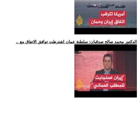
.. الدكتور محمد صالح صدقيان: سلطنة عمان اشترطت توافق الاتفاق مع