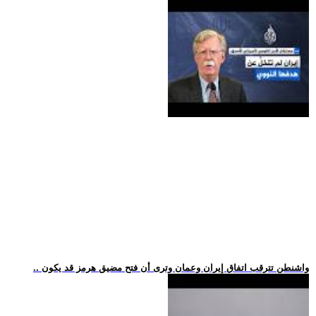
.. واشنطن تترقب اتفاق إيران وعمان وترى أن فتح مضيق هرمز قد يكون