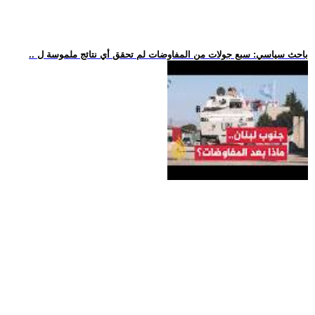
.. باحث سياسي: سبع جولات من المفاوضات لم تحقق أي نتائج ملموسة ل