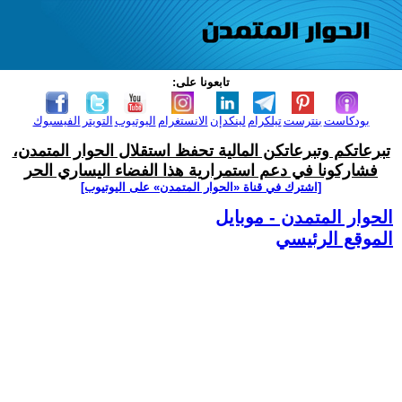
تابعونا على:
بودكاست
بنترست
تيلكرام
لينكدإن
الانستغرام
اليوتيوب
التويتر
الفيسبوك
تبرعاتكم وتبرعاتكن المالية تحفظ استقلال الحوار المتمدن،
فشاركونا في دعم استمرارية هذا الفضاء اليساري الحر
[اشترك في قناة ‫«الحوار المتمدن» على اليوتيوب]
الحوار المتمدن - موبايل
الموقع الرئيسي