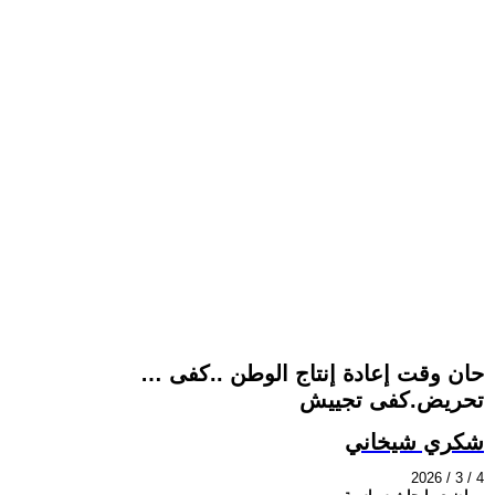
… حان وقت إعادة إنتاج الوطن ..كفى
تحريض.كفى تجييش
شكري شيخاني
2026 / 3 / 4