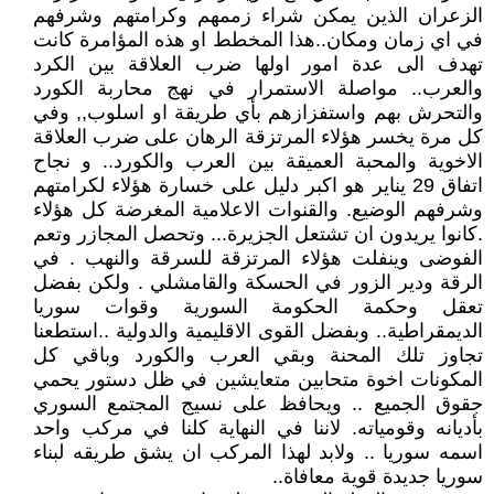
الزعران الذين يمكن شراء زممهم وكرامتهم وشرفهم
في اي زمان ومكان..هذا المخطط او هذه المؤامرة كانت
تهدف الى عدة امور اولها ضرب العلاقة بين الكرد
والعرب.. مواصلة الاستمرار في نهج محاربة الكورد
والتحرش بهم واستفزازهم بأي طريقة او اسلوب,, وفي
كل مرة يخسر هؤلاء المرتزقة الرهان على ضرب العلاقة
الاخوية والمحبة العميقة بين العرب والكورد.. و نجاح
اتفاق 29 يناير هو اكبر دليل على خسارة هؤلاء لكرامتهم
وشرفهم الوضيع. والقنوات الاعلامية المغرضة كل هؤلاء
.كانوا يريدون ان تشتعل الجزيرة... وتحصل المجازر وتعم
الفوضى وينفلت هؤلاء المرتزقة للسرقة والنهب . في
الرقة ودير الزور في الحسكة والقامشلي . ولكن بفضل
تعقل وحكمة الحكومة السورية وقوات سوريا
الديمقراطية.. وبفضل القوى الاقليمية والدولية ..استطعنا
تجاوز تلك المحنة وبقي العرب والكورد وباقي كل
المكونات اخوة متحابين متعايشين في ظل دستور يحمي
جقوق الجميع .. ويحافظ على نسيج المجتمع السوري
بأديانه وقومياته. لاننا في النهاية كلنا في مركب واحد
اسمه سوريا .. ولابد لهذا المركب ان يشق طريقه لبناء
سوريا جديدة قوية معافاة..