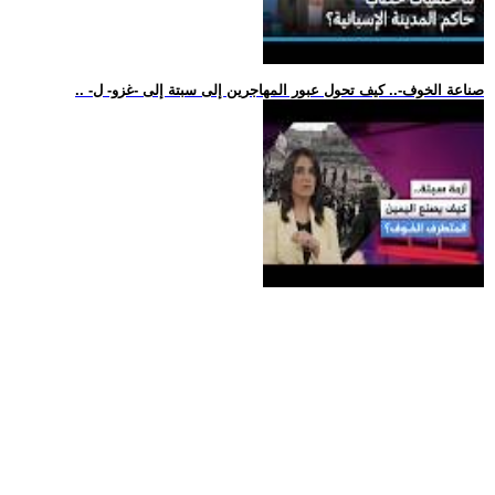
.. -صناعة الخوف-.. كيف تحول عبور المهاجرين إلى سبتة إلى -غزو- ل