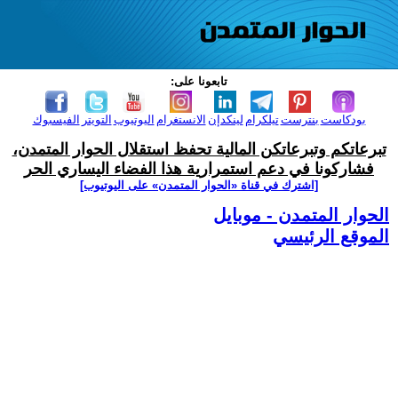
تابعونا على:
بودكاست
بنترست
تيلكرام
لينكدإن
الانستغرام
اليوتيوب
التويتر
الفيسبوك
تبرعاتكم وتبرعاتكن المالية تحفظ استقلال الحوار المتمدن،
فشاركونا في دعم استمرارية هذا الفضاء اليساري الحر
[اشترك في قناة ‫«الحوار المتمدن» على اليوتيوب]
الحوار المتمدن - موبايل
الموقع الرئيسي