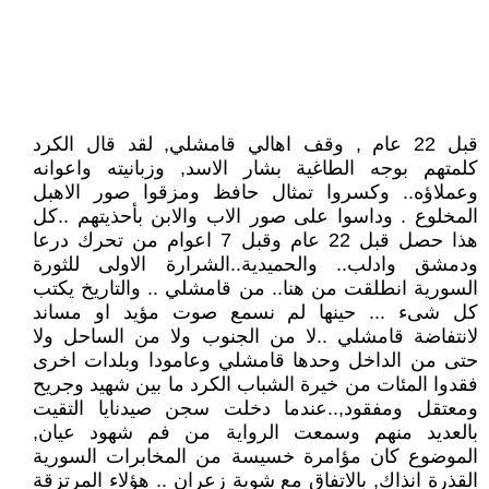
قبل 22 عام , وقف اهالي قامشلي, لقد قال الكرد
كلمتهم بوجه الطاغية بشار الاسد, وزبانيته واعوانه
وعملاؤه.. وكسروا تمثال حافظ ومزقوا صور الاهبل
المخلوع . وداسوا على صور الاب والابن بأحذيتهم ..كل
هذا حصل قبل 22 عام وقبل 7 اعوام من تحرك درعا
ودمشق وادلب.. والحميدية..الشرارة الاولى للثورة
السورية انطلقت من هنا.. من قامشلي .. والتاريخ يكتب
كل شىء ... حينها لم نسمع صوت مؤيد او مساند
لانتفاضة قامشلي ..لا من الجنوب ولا من الساحل ولا
حتى من الداخل وحدها قامشلي وعامودا وبلدات اخرى
فقدوا المئات من خيرة الشباب الكرد ما بين شهيد وجريح
ومعتقل ومفقود,..عندما دخلت سجن صيدنايا التقيت
بالعديد منهم وسمعت الرواية من فم شهود عيان,
الموضوع كان مؤامرة خسيسة من المخابرات السورية
القذرة انذاك, بالاتفاق مع شوية زعران .. هؤلاء المرتزقة