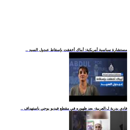
.. مستشارة سياسية أمريكية: أيباك أخفقت بإسقاط عبدول السيد
.. فادي بدرية لـ-العربية- بعد ظهوره في مقطع فيديو يوحي باستهداف