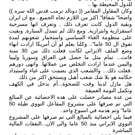
للدول المحيطة بها ..
وكان المقاول المقامر (( دونالد ترمب قدس الله سره ))
واضحا" شفافا" اكثر من اللازم تجاه الجميع.. مع ان ايران
وبقية الدول كانت تعرف ذلك , وتعرف انها مسرحية
استفزازية وابتزازية, ومع ذلك لم تسدل الستارة, وبقيت
على منظومة الغباء السياسي واستحمار شعوبهم لمدة
تفوق ال 50 عاما".. وكلنا يعلم لو أن أمريكا ارادت انهاء
وضع الملف الايراني لكانت فعلت ذلك من 30 سنة
فاتت... تمام مثل ما حصل في العراق وسوريا وليبيا
واليمن عندما ارادت التخلص من عملائها. واتهى دورهم
.فعلت ذلك... واالشعب الذي يصمت على غباء واستبداد
حكامه هو بلا شك شعب أهبل ويستحق اكثر من ذلك
هل مازل لدينا وقت للصحوة...أم ندخل في الكهف
ونكمل النومة العميقة
من عدة مصادر حصلت على هذه الاحصائية عن المبالغ
التي تم صرفها على مشروع المفاعل النووي طيلة 50
عاما" وتم هدمه في اسبوع واحد.
فيما يلي احصائية بالمبالغ التي تم صرفها على المشروع
النووي الايراني منذ 50 عاما والى الان...النفقات المالية
المباشرة