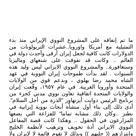
ما تم إنفاقه على المشروع النووي الإيراني منذ بدء
التمثيلية مع أمريكا واوروبا..عشرات التريولونات من
الدولارات كانت كافية لجعل إيران أرقى وأحدث دولة في
العالم .. وكانت قد تفوقت على شنغهاي وماليزيا
وسنغافورة.. والمشروع النووي الايراني ليس وليد هذه
السنوات . لقد بدأت طموحات إيران النووية في عهد
الشاه محمد رضا بهلوي ، وبدعم قوي من الولايات
المتحدة وأوروبا الغربية. في عام ١٩٥٧، وقّعت إيران
والولايات المتحدة اتفاقية تعاون نووي مدني كجزء من
برنامج الرئيس دوايت أيزنهاور "الذرة من أجل السلام".
أدى ذلك إلى بناء أول منشأة أبحاث نووية إيرانية في
نطنز ..وكان ذلك مشابه تماما" للفزاعة التي يضعها
المزارعون في الحقول .. وهكذا كانت قصة المفاعل
النووي الايراني أدة تخويف وترهيب لأنظمة الخليج
وإبتزازهم (( حلبهم )) وبذلك لا تقوم قائمة لا لإيران ولا