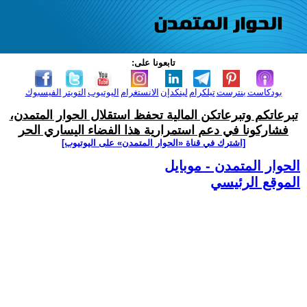
تابعونا على:
بودكاست
بنترست
تيلكرام
لينكدإن
الانستغرام
اليوتيوب
التويتر
الفيسبوك
تبرعاتكم وتبرعاتكن المالية تحفظ استقلال الحوار المتمدن،
فشاركونا في دعم استمرارية هذا الفضاء اليساري الحر
[اشترك في قناة ‫«الحوار المتمدن» على اليوتيوب]
الحوار المتمدن - موبايل
الموقع الرئيسي