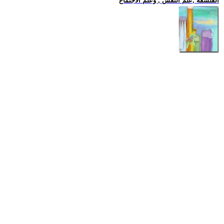
الفلسفة ,علم النفس , وعلم الاجتماع