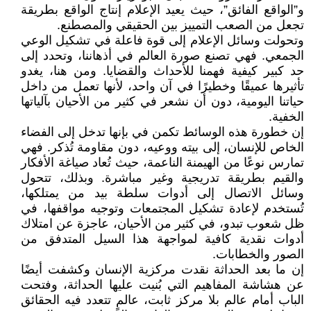
و”الواقع الفائق”، حيث يعيد الإعلام إنتاج الواقع بطريقة
تجعل من الصعب التمييز بين الحقيقي والمصطنع.
وتحولت وسائل الإعلام إلى قوة فاعلة في تشكيل الوعي
الجمعي. فهي تصنع صورة العالم في أذهاننا، وتحدد إلى
حد كبير كيفية فهمنا للأحداث والقضايا. ومن هنا، يغدو
تأثيرها عميقًا وخطيرًا في آن واحد، لأنها تعمل من داخل
حياتنا اليومية، دون أن نشعر في كثير من الأحيان بآلياتها
الخفية.
إن خطورة هذه الوسائط تكمن في بإنها تدخل إلى الفضاء
الخاص للإنسان، إلى بيته ووعيه، دون مقاومة تُذكر. فهي
تمارس نوعًا من الهيمنة الناعمة، حيث تُعاد صياغة الأفكار
والقيم بطريقة تدريجية وغير مباشرة. وبذلك، تتحول
وسائل الاتصال إلى أدوات سلطة بيد من يمتلكها،
تُستخدم لإعادة تشكيل المجتمعات وتوجيه مواقفها، في
ظل شعوب تبدو، في كثير من الأحيان، عاجزة عن امتلاك
أدوات نقدية كافية لمواجهة هذا السيل المتدفق من
الصور والخطابات.
إن ما بعد الحداثة نقدت مركزية الإنسان وكشفت أيضًا
عن هشاشة المفاهيم التي بُنيت عليها الحداثة، وفتحت
الباب أمام عالم بلا مركز ثابت، عالمٍ تتعدد فيه الحقائق