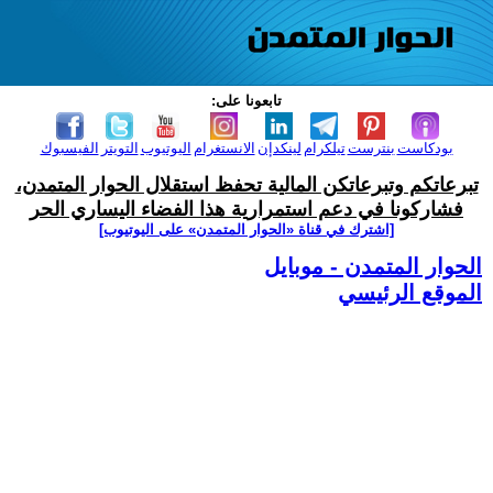
تابعونا على:
بودكاست
بنترست
تيلكرام
لينكدإن
الانستغرام
اليوتيوب
التويتر
الفيسبوك
تبرعاتكم وتبرعاتكن المالية تحفظ استقلال الحوار المتمدن،
فشاركونا في دعم استمرارية هذا الفضاء اليساري الحر
[اشترك في قناة ‫«الحوار المتمدن» على اليوتيوب]
الحوار المتمدن - موبايل
الموقع الرئيسي