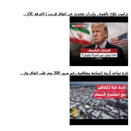
.. ترامب يلوّح بالقوة.. وإيران تتحدث عن اتفاق قريب | #غرفة_الأخ
.. غزة تواجه أزمة إنسانية متفاقمة رغم مرور 300 يوم على اتفاق وق