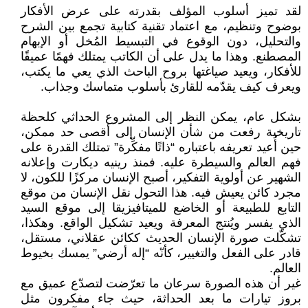
لقد تميز أسلوب المؤلف بقدرته على عرض الأفكار
بوضوح وتنظيم، مع اعتماد تقنية كتابية تجمع بين الشرح
والتحليل، دون الوقوع في التبسيط المُخل أو الإبهام
المصطنع. وهذا ما يدل على أن الكاتب يمتلك فهمًا عميقًا
للأفكار، ويعيد صياغتها بروح الباحث الذي يعي ما يكتب،
ويعرف كيف يقدّمه للقارئ بأسلوب متماسك وجذاب.
بشكل عام، يمكن النظر إلى المشروع الحداثي كلحظة
تاريخية رفعت من شأن الإنسان إلى أقصى حد ممكن،
حين أُعيد تعريفه باعتباره “ذاتًا مفكِّرة” تمتلك القدرة على
فهم العالم والسيطرة عليه. فمنذ رينيه ديكارت وإعلانه
الشهير عن أولوية التفكير، أصبح الإنسان مركزًا للكون، لا
مجرد كائن يعيش فيه. هذا التحول نقل الإنسان من موقع
التابع للطبيعة أو الخاضع للميتافيزيقا إلى موقع السيد
الذي يفسر ويُنتج المعرفة ويعيد تشكيل الواقع. وهكذا،
تشكّلت صورة الإنسان الحديث ككائن عقلاني، مستقل،
قادر على الفعل والتغيير، كأنّه “إله أرضي” يمسك بخيوط
العالم.
غير أن هذه الصورة سرعان ما تعرّضت لتصدّع عميق مع
بروز تيارات ما بعد الحداثة، حيث جاء مفكرون مثل