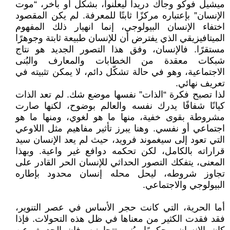
ميشيل فوكو وجاك دريدا ليعلنوا، بشكل أو بآخر، “موت
الإنسان” بإعتباره مركزًا ثابتًا للمعرفة. لم يكن المقصود
اختفاء الإنسان البيولوجي، إنما انهيار ذلك المفهوم
الميتافيزيقي الذي يفترض أن للإنسان طبيعة ثابتة وجوهرًا
مستقرًا. فالإنسان، وفق هذا التصور الجديد هو نتاج
شبكات معقدة من الخطابات والمعارف والبُنى
الاجتماعية، وهو في حالة تشكّل دائم، لا يمكن تثبيته في
تعريف نهائي.
لذا تصبح فكرة “الذات” نفسها موضع شك. لم تعد الذات
كيانًا شفافًا يدرك نفسه والعالم بوضوح، لكنها صارت
مشروطة بقوى خفية، منها ما هو لغوي، ومنها ما هو
اجتماعي أو نفسي. وهنا يبرز تأثير مفاهيم مثل اللاوعي
التي تعود إلى سيغموند فرويد، حيث لم يعد الإنسان سيد
قراراته بالكامل، لكن تحكمه دوافع غير واعية. وبهذا
المعنى، يتفكك التصور الحداثي للإنسان الحر القادر على
تجاوز شروطه، ليحل محله إنسان محدود بإطاره
البيولوجي والاجتماعي.
أما الحرية، التي كانت حجر الأساس في عصر التنوير،
فقد فقدت الكثير من معناها في ظل هذه التحولات. فإذا