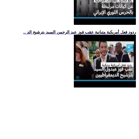
.. ردود فعل أمريكية متبانية عقب فوز عبد الرحمن السيد بترشيح الد