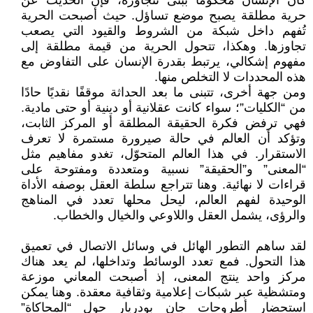
كان الإنسان محكومًا ببُنى تتجاوزه، فإن الحديث عن
حرية مطلقة يصبح موضع تساؤل. حيث أصبحت الحرية
تُفهم داخل شبكة من الشروط والقيود التي يصعب
تجاوزها. وهكذا، تتحول الحرية من قيمة مطلقة إلى
مفهوم إشكالي، يرتبط بقدرة الإنسان على التفاوض مع
هذه المحددات لا التخلص منها.
ومن جهة أخرى، تتبنى ما بعد الحداثة موقفًا نقديًا حادًا
من “الكليات”؛ سواء كانت عقلانية أو دينية أو حتى مادية.
فهي ترفض فكرة الحقيقة المطلقة أو المركز الثابت،
وتؤكد أن العالم في حالة صيرورة مستمرة لا تعرف
الاستقرار. في هذا العالم المتحوّل، تغدو مفاهيم مثل
“المعنى” و”الحقيقة” نسبية ومتعددة ومفتوحة على
قراءات لا نهائية. وهنا تتراجع سلطة العقل بوصفه الأداة
الوحيدة لفهم العالم، ليحل محلها تعدد في المناهج
والرؤى، يشمل العقل واللاوعي والخيال والخطاب.
لقد ساهم التطور الهائل في وسائل الاتصال في تعميق
هذا التحول. فمع تعدد الوسائط وتداخلها، لم يعد هناك
مركز واحد ينتج المعنى، إذ أصبحت المعاني موزعة
ومتشظية عبر شبكات إعلامية وثقافية معقدة. وهنا يمكن
استحضار أطروحات جان بودريار حول “المحاكاة”