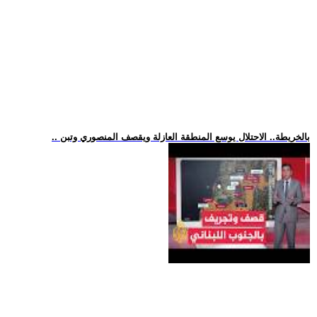
.. بالخريطة.. الاحتلال يوسع المنطقة العازلة ويقصف المنصوري وتبن