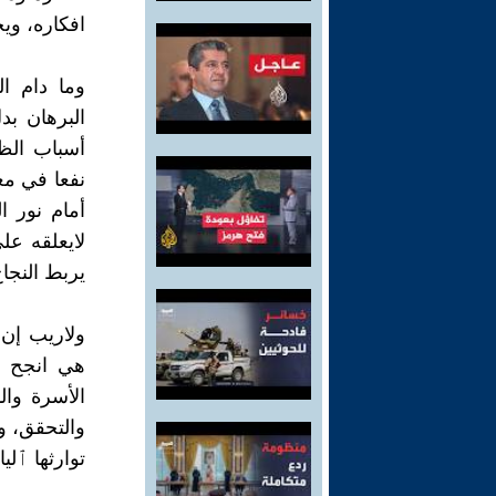
افكاره، ويج
وما دام ا
البرهان بد
أسباب الظو
نفعا في معا
أمام نور 
لايعلقه عل
يربط النجاح
ولاريب إن 
هي انجح ا
الأسرة وال
والتحقق، و
توارثها ٱليا