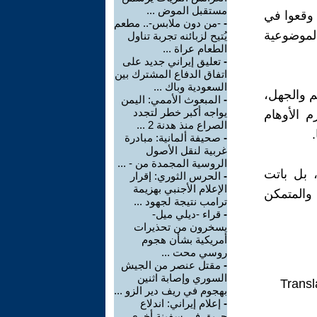
مستقبل الموض ...
 وقعوا في
-
-من دون ملابس-.. مطعم
الموضوعية
يُتيح لزبائنه تجربة تناول
الطعام عراة ...
-
تعليق إيراني جديد على
اتفاق الدفاع المشترك بين
السعودية وباك ...
م والجهل،
-
المبعوث الأممي: اليمن
يواجه أكبر خطر لتجدد
م الأوهام
الصراع منذ هدنة 2 ...
-
صحيفة ألمانية: مبادرة
غربية لنقل الأصول
الروسية المجمدة من - ...
 بل باتت
-
الحرس الثوري: إقرار
الإعلام الأجنبي بهزيمة
 والمتمكن
ترامب نتيجة لجهود ...
-
قراء -ديلي ميل-
يسخرون من تحذيرات
أمريكية بشأن هجوم
روسي محت ...
-
مقتل عنصر من الجيش
السوري وإصابة اثنين
Transl
بهجوم في ريف دير الزو ...
-
إعلام إيراني: اندلاع
حريق في سفينة أخرى