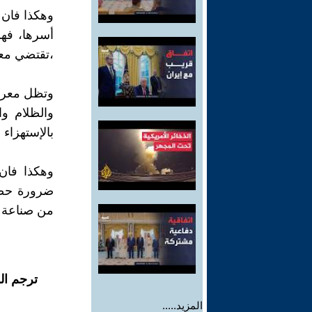
وهكذا فان 
أسرها، فهم
،تقتضي معام
وتظل معركة
والظلام وا
بالإستهزاء 
وهكذا فان
ضرورة حضار
من صناعة م
ترجم ال
المزيد.....