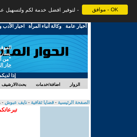
موافق - OK
لتوفير افضل خدمة لكم ولتسهيل عملي
أخبار عامة
-
وكالة أنباء المرأة
-
اخبار الأدب و
الموقع
يسارية
"من أج
حاز ال
إذا لديك
الزوار
اضافة/خدمات
بحث/الارشيف
الصفحة الرئيسية
-
قضايا ثقافية
-
نايف عبوش
- 
تبرعاتكم