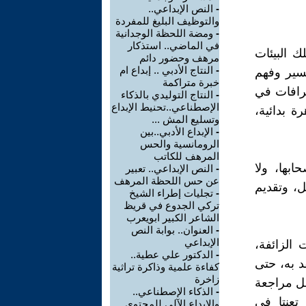
-
النص الإبداعي..
والتوظيف البليغ للمفردة
-
ومضة اللحظة الوجدانية
في الماضي.. استذكار
ك البيئات
مرهف وحضور دائم
-
النتاج الأدبي .. إبداع ام
فسير وفهم
خبرة متراكمة
رافات في
-
النتاج التوليدي بالذكاء
الإصطناعي..تحنيط الإبداع
ة بدائية،
وتسليع المش ...
-
الإبداع الأدبي..بين
الرومانسية والحس
المرهف للكاتب
ابها، ولا
-
النص الإبداعي.. تعبير
عن حس اللحظة المرهف
ل، وتقديم
-
تجليات إطراء الشيخ
تركي الجدوع في قريظ
الشاعر الكبير ابويعرب
-
العنوان.. بوابة النص
الإبداعي
 الزائفة،
-
الدكتور علي عطية..
قد به، حتى
كفاءة علمية وذاكرة تراثية
زاخرة
بل مراجعة
-
الذكاء الإصطناعي..
 تعنتا في
والإبداع الآلي للمحتوى