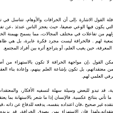
لة القول الاشارة ،إلى أن الخرافات والأوهام، تتناسل في تل
التي يكون فيها الوعي ضعيفا، حيث يعجز الناس عندئذ ،عن ت
لهم من تفاعلات في مختلف المجالات، مما يسمح بهيمنة الخ
جمعية لهم . فالخرافة ليست مجرد فكرة عابرة، بل هي ظاهر
لمعرفة، حين يغيب العلم، أو يتراجع أثره بين أفراد المجتمع.
كن القول ،إن مواجهة الخرافة لا تكون بالاستهزاء من أصح
ن معتقداتهم، بل تكون بإشاعة العلم بينهم، وإعادة بناء العق
عرفي العلمي لهم.
، قد تبدو للبعض وسيلة سهلة لتسفيه الأفكار، والمعتقدات
ا ما تأتي بنتائج عكسية. فالإنسان إذا ما شعر بالاستهانة بما يعت
تقده غير صحيح ،فان اعتداده بنفسه، يدفعه للدفاع عن ذاته ،ق
تقداته.ولهذا فإن الإستهزاء بمن يصدق الخرافة، قد يزيده