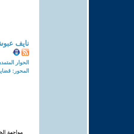
نايف عبو
الحوار المتمدن-العدد: 8691 - 26
المحور: قضايا 
مواجهة الخر