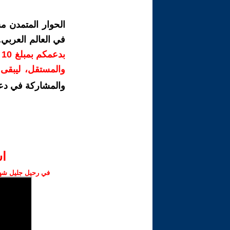
الحوار المتمدن م
في العالم العربي
ب
والمستقل، ليبقى ص
والمشاركة في دع
ا‫
في رحيل جليل شهبا