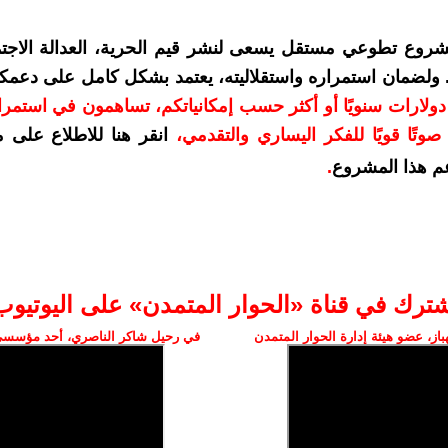
شروع تطوعي مستقل يسعى لنشر قيم الحرية، العدالة الاجتم
. ولضمان استمراره واستقلاليته، يعتمد بشكل كامل على دعمك
دعمكم بمبلغ 10 دولارات سنويًا أو أكثر حسب إمكانياتكم، تساهمون في استم
وتًا قويًا للفكر اليساري والتقدمي
،
انقر هنا للاطلاع على 
م هذا المشروع
.
شترك في قناة «الحوار المتمدن» على اليوتيوب
ز، عضو هيئة إدارة الحوار المتمدن
في رحيل شاكر الناصري، أحد مؤسسي 