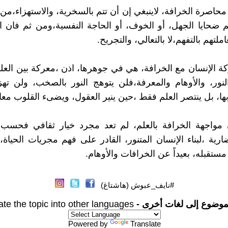
محاصرة الخرافة، لاينبغي إن أن تتم بالسخرية، والاستهزاء،من
 ضحايا الجهل، أو الخوف، أو الحاجة النفسية،ومن ثم فان 
لتهم بالتفهم،لا بالتعالي، والتجريح.
 الإنسان مع الخرافة، هي في جوهرها، اذن ،معركة بين العل
لنور، والأوهام والمعرفة،فلن يتوهج النور بالصخب، ولن تهز
بها، بل ينتصر العلم فقط ،حين ينير العقول، ويضىء القلوب معا.
 مواجهة الخرافة بالعلم، لم تعد مجرد خيار ثقافي فحسب،
ية ،لبناء الإنسان المتنور، القادر على فهم مجريات الحياة،
ستقبله، بعيداً عن الخرافات والأوهام.
#نايف_عبوش (هاشتاغ)
موضوع إلى لغات أخرى -
ate the topic into other languages
Powered by
Translate