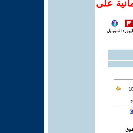
انية على
يبورد
الموبايل