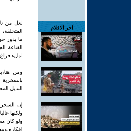
لعل من ناف
اخر الافلام
المتخلفة، 
ما يدور حو
القناعة ال
لملء فراغ ا
ومن هنا،يم
بالسخرية م
البديل الم
إن السخرية
ولكنها غالب
ولو كان مع
افكاره،ومع