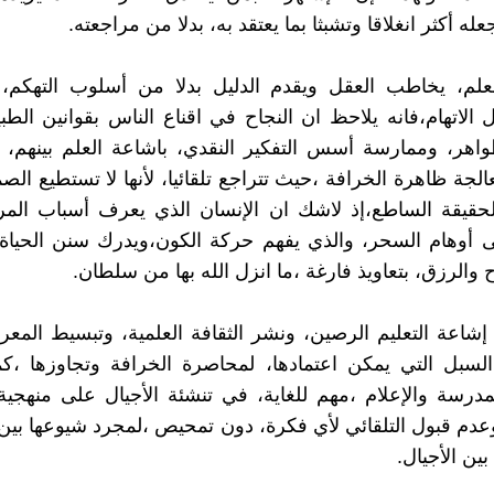
عله أكثر انغلاقا وتشبثا بما يعتقد به، بدلا من مراجعته.
لعلم، يخاطب العقل ويقدم الدليل بدلا من أسلوب التهكم،
ل الاتهام،فانه يلاحظ ان النجاح في اقناع الناس بقوانين الطب
اهر، وممارسة أسس التفكير النقدي، باشاعة العلم بينهم، 
لجة ظاهرة الخرافة ،حيث تتراجع تلقائيا، لأنها لا تستطيع الصم
الحقيقة الساطع،إذ لاشك ان الإنسان الذي يعرف أسباب ا
ى أوهام السحر، والذي يفهم حركة الكون،ويدرك سنن الحياة
 والرزق، بتعاويذ فارغة ،ما انزل الله بها من سلطان.
إشاعة التعليم الرصين، ونشر الثقافة العلمية، وتبسيط المعر
لسبل التي يمكن اعتمادها، لمحاصرة الخرافة وتجاوزها ،كم
مدرسة والإعلام ،مهم للغاية، في تنشئة الأجيال على منهجية
عدم قبول التلقائي لأي فكرة، دون تمحيص ،لمجرد شيوعها بين 
 بين الأجيال.