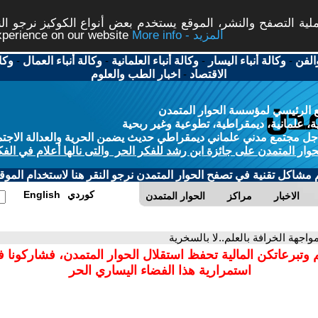
ة التصفح والنشر، الموقع يستخدم بعض أنواع الكوكيز نرجو النق
More info - المزيد
experience on our website
الفن
-
وكالة أنباء اليسار
-
وكالة أنباء العلمانية
-
وكالة أنباء العمال
-
وكا
الاقتصاد
-
اخبار الطب والعلوم
 الرئيسي لمؤسسة الحوار المتمدن
، علمانية، ديمقراطية، تطوعية وغير ربحية
ل مجتمع مدني علماني ديمقراطي حديث يضمن الحرية والعدالة الاجتم
حوار المتمدن على جائزة ابن رشد للفكر الحر والتى نالها أعلام في الفك
م مشاكل تقنية في تصفح الحوار المتمدن نرجو النقر هنا لاستخدام الموقع
كوردي
English
الاخبار
مراكز
الحوار المتمدن
مواجهة الخرافة بالعلم..لا بالسخرية
 وتبرعاتكن المالية تحفظ استقلال الحوار المتمدن، فشاركونا 
استمرارية هذا الفضاء اليساري الحر