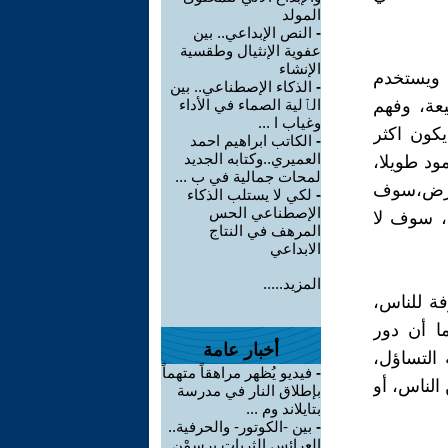
المولد
-
النص الإبداعي.. بين
عفوية الإنثيال وطقسية
الإنشاء
 ويستخدم
-
الذكاء الإصطناعي.. بين
يعة، وفهم
الٱلية الصماء في الأداء
وغياب ا ...
يكون اكثر
-
الكاتب ابراهيم احمد
العميري..وكتابه الجديد
ود طويلا،
لمحات جمالية في ب ...
لمرض،سوف
-
لكي لا يستلب الذكاء
الإصطناعي الحس
، سوف لا
المرهف في النتاج
الابداعي
المزيد.....
فة للناس،
ا أن دور
أخبار عامة
 التساؤل،
-
فيديو يُظهر مراهقاً متهماً
الناس، أو
بإطلاق النار في مدرسة
بتايلاند وم ...
-
بين -الكوتور- والحرفية..
العرائس الثريات يرسمْن