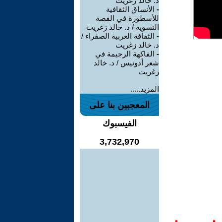
د. خالد زغريت
-
الأنساق الثقافية
للأسطورة في القصة
النسوية / د. خالد زغريت
-
الثقافة العربية الصفراء /
د. خالد زغريت
-
الفاكهة الرجيمة في
شعر أدونيس / د. خالد
زغريت
المزيد.....
المعجبين بنا على
الفيسبوك
3,732,970