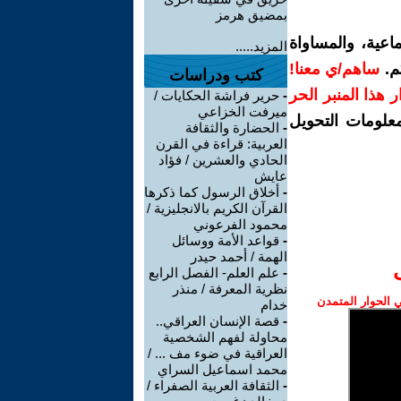
بمضيق هرمز
اعية، والمساواة
المزيد.....
م.
ساهم/ي معنا!
كتب ودراسات
رار هذا المنبر الحر
-
حرير فراشة الحكايات /
ميرفت الخزاعي
معلومات التحويل
-
الحضارة والثقافة
العربية: قراءة في القرن
الحادي والعشرين / فؤاد
عايش
-
أخلاق الرسول كما ذكرها
القرآن الكريم بالانجليزية /
محمود الفرعوني
-
قواعد الأمة ووسائل
الهمة / أحمد حيدر
-
علم العلم- الفصل الرابع
نظرية المعرفة / منذر
الحوار المتمدن
خدام
-
قصة الإنسان العراقي..
محاولة لفهم الشخصية
العراقية في ضوء مف ... /
محمد اسماعيل السراي
-
الثقافة العربية الصفراء /