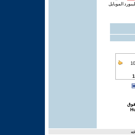
يبورد
الموبايل
عه