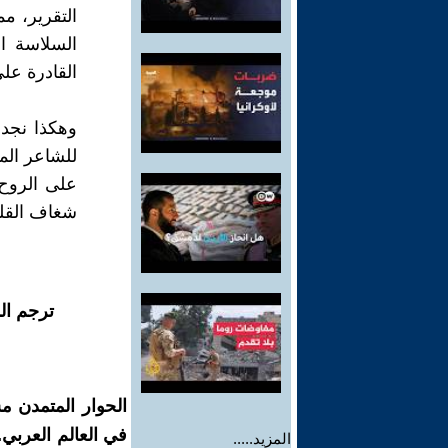
التقرير، م
السلاسة ا
القادرة عل
وهكذا نجد 
للشاعر المق
على الروح،
شغاف القلب
ترجم ال
الحوار المتمدن م
في العالم العربي
المزيد.....