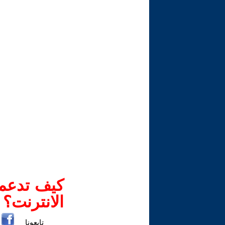
كيف تدعم-
الانترنت؟
تابعونا