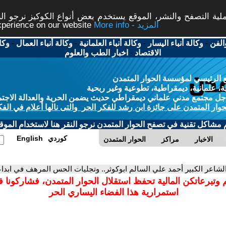
ة التصفح والنشر، الموقع يستخدم بعض أنواع الكوكيز نرجو النق
More info - المزيد
experience on our website
الفن
-
وكالة أنباء اليسار
-
وكالة أنباء العلمانية
-
وكالة أنباء العمال
-
وكا
الاقتصاد
-
اخبار الطب والعلوم
 الرئيسي لمؤسسة الحوار المتمدن
، علمانية، ديمقراطية، تطوعية وغير ربحية
ل مجتمع مدني علماني ديمقراطي حديث يضمن الحرية والعدالة الاجتم
حوار المتمدن على جائزة ابن رشد للفكر الحر والتى نالها أعلام في الفك
م مشاكل تقنية في تصفح الحوار المتمدن نرجو النقر هنا لاستخدام الموقع
كوردي
English
الاخبار
مراكز
الحوار المتمدن
الشاعر الكبير أحمد علي السالم ابوكوثر.. وتجليات الحس المرهف في ابدا
 وتبرعاتكن المالية تحفظ استقلال الحوار المتمدن، فشاركونا 
استمرارية هذا الفضاء اليساري الحر