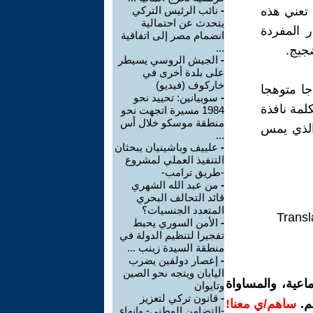
 تعني هذه
-
نائب الرئيس التركي
يتحدث عن احتمالية
 المفردة
انضمام مصر إلى اتفاقية
...
جيج.
-
الجيش الروسي يسيطر
على بلدة أخرى في
خاركوف (فيديو)
جا متوهجا
-
سوبيانين: تحييد نحو
لمة نافذة
1984 مسيرة اتجهت نحو
منطقة موسكو خلال أس
الذي يمس
...
-
علييف وباشينيان يبحثان
التنفيذ العملي لمشروع
-طريق ترامب-
-
من عبد الله الشهري
قائد التحالف البحري
المتعدد الجنسيات؟
Transl
-
الأمن السوري يحبط
تفجيرا لتنظيم الدولة في
منطقة السيدة زينب ...
-
إعصار دولفين يضرب
اليابان ويتجه نحو الصين
اعية، والمساواة
وتايوان
-
قانون تركي لتعزيز
م.
ساهم/ي معنا!
-التضامن الوطني- وإنهاء