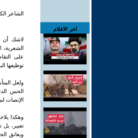
الشاعر الك
اخر الافلام
لاشك أن ا
الشعرية، ا
على التقاط
توظيفها الب
ولعل المت
الحس الذي
الإنصات لن
وهكذا يلاح
تعبير، بل 
ويعانق الح