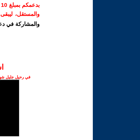
ب
والمستقل، ليبقى ص
والمشاركة في دع
ا‫
في رحيل جليل شهبا