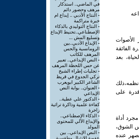
في الماضي.. استذكار
مرهف وحضور دائم
اعه
-
النتاج الأدبي .. إبداع ام
خبرة متراكمة
-
النتاج التوليدي بالذكاء
الإصطناعي..تحنيط الإبداع
وتسليع المش ...
 الأصوات
-
الإبداع الأدبي..بين
ة الفائقة
الرومانسية والحس
المرهف للكاتب
حياة، بعد
-
النص الإبداعي.. تعبير
عن حس اللحظة المرهف
-
تجليات إطراء الشيخ
تركي الجدوع في قريظ
الشاعر الكبير ابويعرب
نظمه،ذلك
-
العنوان.. بوابة النص
قدرة على
الإبداعي
-
الدكتور علي عطية..
كفاءة علمية وذاكرة تراثية
زاخرة
-
الذكاء الإصطناعي..
مجرد أداة
والإبداع الآلي للمحتوى
فس الشوق،
المولد
-
النص الإبداعي.. بين
صهر عنده
عفوية الإنثيال وطقسية