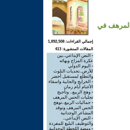
 المرهف في
إجمالي القراءات: 1,892,508
المقالات المنشورة: 413
-
النص الإبداعي..بين
عكرة المزاج وبهائه
-
اليوم الدولي
للأرض..تحديات التلوث
والتطلع لمستقبل أخضر
-
الخرايج والجابية واسقاء
الأغنام أيام زمان
-
وهج الربيع.. وتأجيج
تجليات الحس المرهف
-
جماليات الربيع..توهج
الحس المرهف وتوقد
المشاعر الوجدانية
-
النص الإبداعي..
والتوظيف البليغ للمفردة
-
ومضة اللحظة الوجدانية