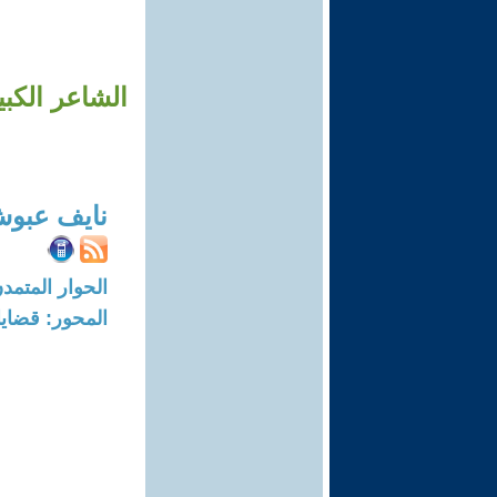
الشاعر الكب
نايف عبو
الحوار المتمدن-العدد: 8690 - 26
المحور: قضايا 