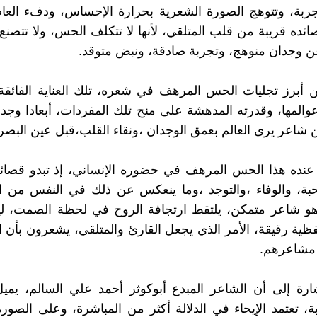
تجربة، وتتوهج الصورة الشعرية بحرارة الإحساس، ودفء الع
صائده قريبة من قلب المتلقي، لأنها لا تتكلف الحس، ولا تتصنع
 وجدان منوهج، وتجربة صادقة، ونبض متوقد.
أبرز تجليات الحس المرهف في شعره، تلك العناية الفائقة 
المها، وقدرته المدهشة على منح تلك المفردات، أبعادا وجدا
اعر يرى العالم بعمق الوجدان ،ونقاء القلب،قبل عين البصر.
 عنده هذا الحس المرهف في حضوره الإنساني، إذ تبدو قصائ
حبة، والوفاء ،والتوجد ،وما ينعكس عن ذلك في النفس من ا
هو شاعر متمكن، يلتقط ارتجافة الروح في لحظة الصمت، ليح
ية رقيقة، الأمر الذي يجعل القارئ والمتلقي، يشعرون بأن ال
مشاعرهم.
ارة إلى أن الشاعر المبدع أبوكوثر أحمد علي السالم، يمي
 تعتمد الإيحاء في الدلالة أكثر من المباشرة، وعلى الصور