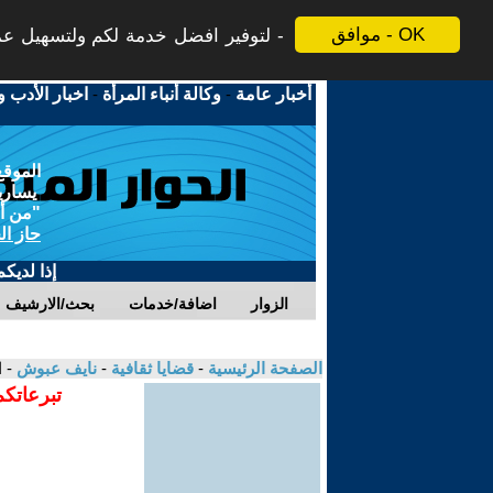
موافق - OK
لتوفير افضل خدمة لكم ولتسهيل عملي
أخبار عامة
-
وكالة أنباء المرأة
-
اخبار الأدب و
الموقع
يسارية
"من أج
حاز ال
إذا لديك
الزوار
اضافة/خدمات
بحث/الارشيف
الصفحة الرئيسية
-
قضايا ثقافية
-
نايف عبوش
- 
تبرعاتكم