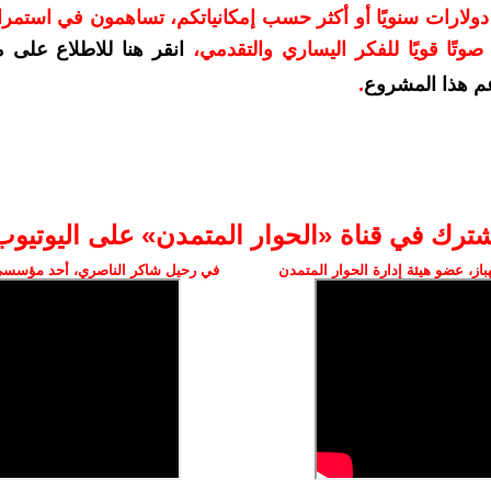
دعمكم بمبلغ 10 دولارات سنويًا أو أكثر حسب إمكانياتكم، تساهمون في استم
وتًا قويًا للفكر اليساري والتقدمي
،
انقر هنا للاطلاع على 
م هذا المشروع
.
شترك في قناة «الحوار المتمدن» على اليوتيوب
ز، عضو هيئة إدارة الحوار المتمدن
في رحيل شاكر الناصري، أحد مؤسسي 