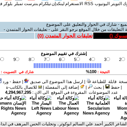
وك
التويتر
اليوتيوب
RSS
الانستغرام
لينكدإن
تيلكرام
بنترست
تمبلر
بلوكر
فل
ميع - شارك في الحوار والتعليق على الموضوع
 التعليقات من خلال الموقع نرجو النقر على - تعليقات الحوار المتمدن -
يسبوك (
)
تعليقات الحوار المتمدن (
0
)
سخة قابلة للطباعة
|
ارسل هذا الموضوع الى صديق
|
حفظ - ورد
|
حفظ
|
بحث
|
إضافة إلى المفضلة
|
للاتصال بالكاتب-ة
عدد الموضوعات المقروءة في الموقع الى الان :
4,294,967,295
الشاعر الكبير أحمد علي السالم ابوكوثر.. وتجليات الحس المرهف في ابدا