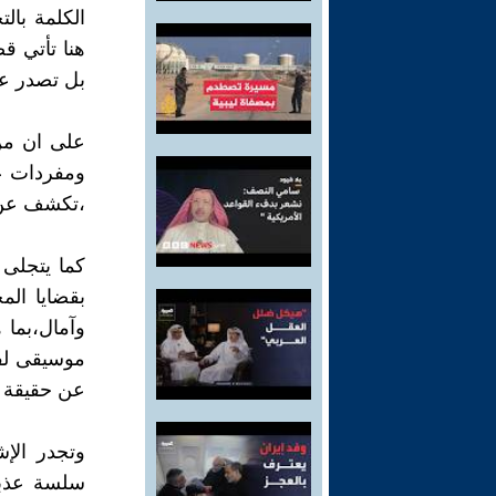
الكلمة بال
هنا تأتي ق
بل تصدر عن
على ان من 
ومفردات عو
،تكشف عن ش
كما يتجلى
بقضايا الم
وآمال،بما 
موسيقى لفظ
عن حقيقة 
وتجدر الإش
سلسة عذبة،