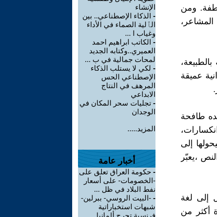
اطفة. ومن
الإنشاء
-
الذكاء الإصطناعي.. بين
 المشاعر،
الٱلية الصماء في الأداء
وغياب ا ...
-
الكاتب ابراهيم احمد
العميري..وكتابه الجديد
لمحات جمالية في ب ...
بالطبيعة،
-
لكي لا يستلب الذكاء
نية عميقة
الإصطناعي الحس
المرهف في النتاج
الابداعي
-
تجليات سحر المكان في
الوجدان
ده طافحة
المزيد.....
نكسارات،
ولها إلى
نص ،يعبّر
أخبار عامة
-
حكومة العراق تعلق على
-الخصومات- على أسعار
نفط البلاد في ظل ...
ل إلى لغة
-
-البيت الروسي- ببرلين-
شبهات استخباراتية
ة أكثر من
فرنسية تحرج ألمانيا ...