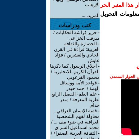
رار هذا المنبر الحر
الإرهاب
معلومات التحويل
المزيد.....
كتب ودراسات
-
حرير فراشة الحكايات /
ميرفت الخزاعي
-
الحضارة والثقافة
العربية: قراءة في القرن
الحادي والعشرين / فؤاد
عايش
-
أخلاق الرسول كما ذكرها
القرآن الكريم بالانجليزية /
الحوار المتمدن
محمود الفرعوني
-
قواعد الأمة ووسائل
الهمة / أحمد حيدر
-
علم العلم- الفصل الرابع
نظرية المعرفة / منذر
خدام
-
قصة الإنسان العراقي..
محاولة لفهم الشخصية
العراقية في ضوء مف ... /
محمد اسماعيل السراي
-
الثقافة العربية الصفراء /
د. خالد زغريت