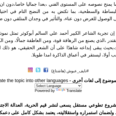
ما يمنح نصوصه على المستوى الفني ،بعدا جماليا خاصا،دون ان
لبساطة والسطحية، بما تكتض به من النضج التام في اختيار
ى الوصول للغرض دون عناء، والتأثير في وجدان المتلقي دون ض
إن تجربة الشاعر الكبير أحمد علي السالم أبوكوثر تمثل نموذ
تدر ،الذي يصنع من الرهافة قوة، ومن العاطفة جمالًا، ومن الك
بحيث يبقى إبداعه شاهدًا على أن الشعر الحقيقي، هو ذلك 
 أولا، ليستقر في أعماق الذاكرة امدا طويلا.
#نايف_عبوش (هاشتاغ)
موضوع إلى لغات أخرى -
ate the topic into other languages
Powered by
Translate
شروع تطوعي مستقل يسعى لنشر قيم الحرية، العدالة الاجتم
. ولضمان استمراره واستقلاليته، يعتمد بشكل كامل على دعمك