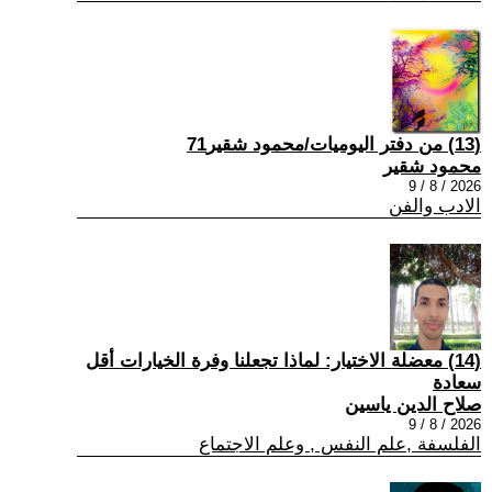
(13) من دفتر اليوميات/محمود شقير71
محمود شقير
2026 / 8 / 9
الادب والفن
(14) معضلة الاختيار: لماذا تجعلنا وفرة الخيارات أقل
سعادة
صلاح الدين ياسين
2026 / 8 / 9
الفلسفة ,علم النفس , وعلم الاجتماع