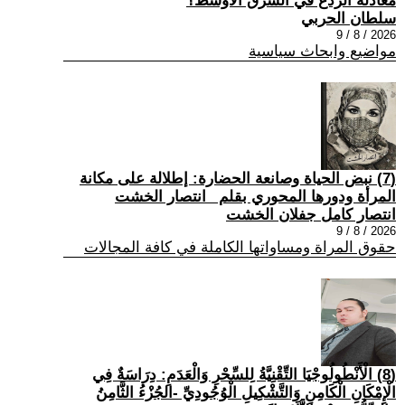
معادلة الردع في الشرق الأوسط؟
سلطان الحربي
2026 / 8 / 9
مواضيع وابحاث سياسية
(7) نبض الحياة وصانعة الحضارة: إطلالة على مكانة
المرأة ودورها المحوري بقلم _انتصار الخشت
انتصار كامل جفلان الخشت
2026 / 8 / 9
حقوق المراة ومساواتها الكاملة في كافة المجالات
(8) الْأَنْطُولُوجْيَا التِّقْنِيَّةُ لِلسِّحْرِ وَالْعَدَمِ: دِرَاسَةٌ فِي
الْإِمْكَانِ الْكَامِنِ وَالتَّشْكِيلِ الْوُجُودِيِّ -الجُزْءُ الثَّامِنُ