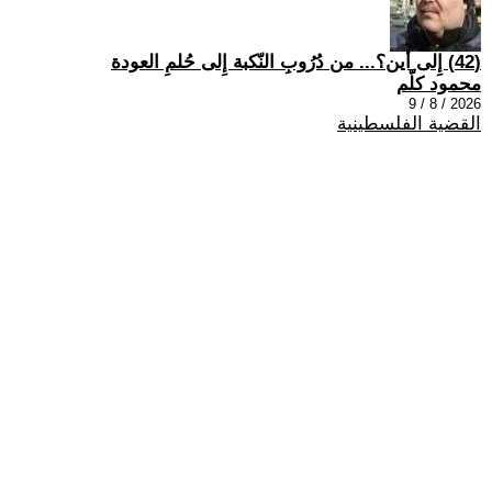
(42) إِلى أين؟... من دُرُوبِ النّكبة إِلى حُلمِ العودة
محمود كلّم
2026 / 8 / 9
القضية الفلسطينية