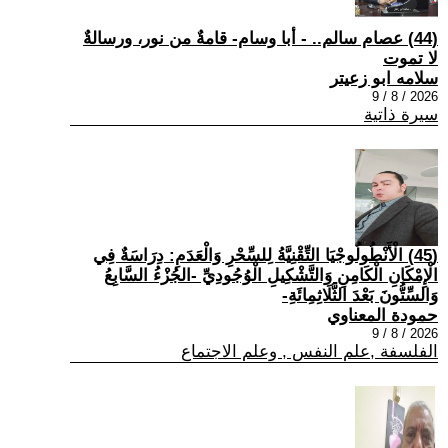
(44) عصام سالم.. - أبا وسام- قامةٌ من نور، ورسالةٌ
لا تموت
سلامه ابو زعيتر
2026 / 8 / 9
سيرة ذاتية
(45) الْأَنْطُولُوجْيَا التِّقْنِيَّةُ لِلسِّحْرِ وَالْعَدَمِ: دِرَاسَةٌ فِي
الْإِمْكَانِ الْكَامِنِ وَالتَّشْكِيلِ الْوُجُودِيِّ -الجُزْءُ السَّابِعُ
وَالسِّتُّونَ بَعْدَ الثَّلَاثِمِائَةِ-
حمودة المعناوي
2026 / 8 / 9
الفلسفة ,علم النفس , وعلم الاجتماع