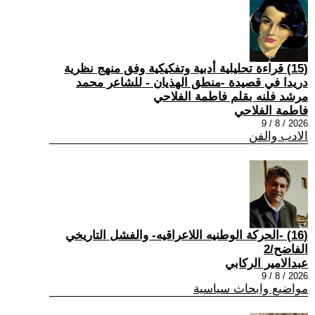
(15) قراءة تحليلية أدبية وتفكيكية وفق منهج نظرية
دريدا في قصيدة -منطق الهذيان - للشاعر محمد
مرشد فلنه بقلم فاطمة الفلاحي
فاطمة الفلاحي
2026 / 8 / 9
الادب والفن
(16) -الحركة الوطنيه اللاعراقيه- والفشل التاريخي
الفاضح/2
عبدالامير الركابي
2026 / 8 / 9
مواضيع وابحاث سياسية