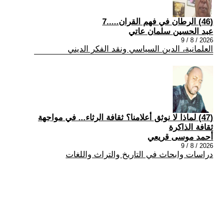
(46) الرطان في فهم القران.....7
عبد الحسين سلمان عاتي
2026 / 8 / 9
العلمانية، الدين السياسي ونقد الفكر الديني
(47) لماذا لا نوثق أعلامنا؟ ثقافة الرثاء... في مواجهة
ثقافة الذاكرة
أحمد موسى قريعي
2026 / 8 / 9
دراسات وابحاث في التاريخ والتراث واللغات