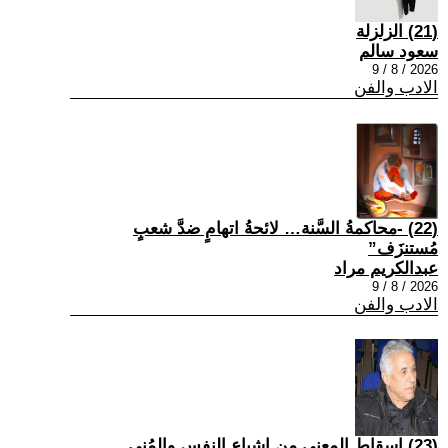
(21) الزلزلة
سعود سالم
2026 / 8 / 9
الادب والفن
(22) -محاكمةُ السَّنة… لائحةُ اتهامٍ ضدَّ شعبٍ
مُستنزَف”
عبدالكريم مراد
2026 / 8 / 9
الادب والفن
(23) إسقاط المعنى من إشباع النفس والمُنى