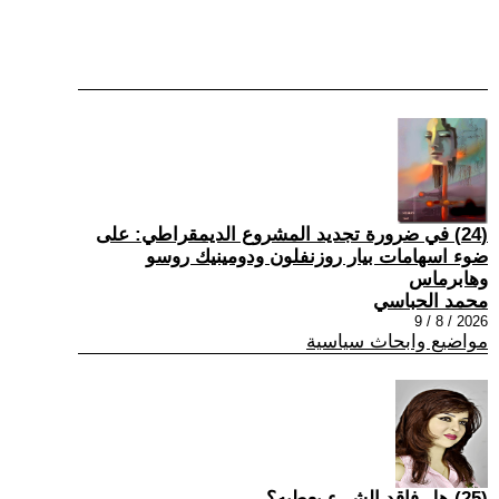
(24) في ضرورة تجديد المشروع الديمقراطي: على
ضوء اسهامات بيار روزنفلون ودومينيك روسو
وهابرماس
محمد الحباسي
2026 / 8 / 9
مواضيع وابحاث سياسية
(25) هل فاقد الشيء يعطيه؟