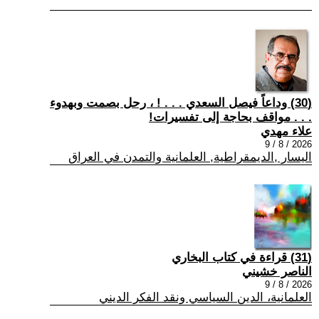
(30) وداعاً فيصل السعدي . . . ! ، رحل بصمت وبهدوء
. . . مواقف بحاجة إلى تفسيرات!
علاء مهدي
2026 / 8 / 9
اليسار ,الديمقراطية, العلمانية والتمدن في العراق
(31) قراءة في كتاب البخاري
الناصر خشيني
2026 / 8 / 9
العلمانية، الدين السياسي ونقد الفكر الديني