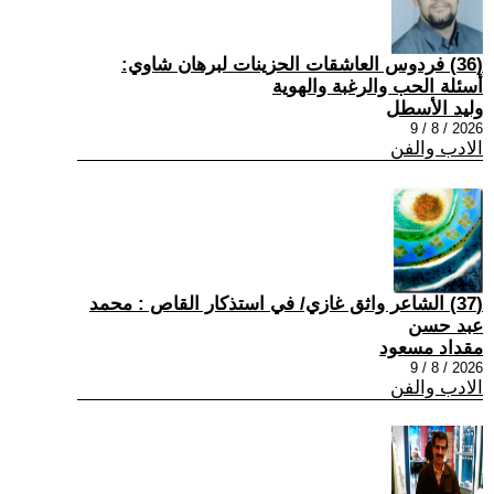
(36) فردوس العاشقات الحزينات لبرهان شاوي:
أسئلة الحب والرغبة والهوية
وليد الأسطل
2026 / 8 / 9
الادب والفن
(37) الشاعر واثق غازي/ في استذكار القاص : محمد
عبد حسن
مقداد مسعود
2026 / 8 / 9
الادب والفن