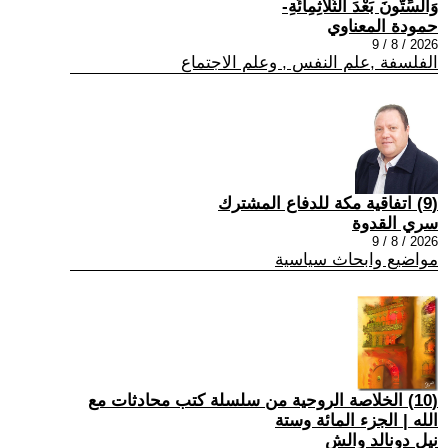
وَالسِّتُّونَ بَعْدَ الثَّلَاثِمِائَةِ-
حمودة المعناوي
2026 / 8 / 9
الفلسفة ,علم النفس , وعلم الاجتماع
(9) اتفاقية مكة للدفاع المشترك
سري القدوة
2026 / 8 / 9
مواضيع وابحاث سياسية
(10) الخلاصة الروحية من سلسلة كتب محادثات مع
الله | الجزء المائة وستة
نيل دونالد والش