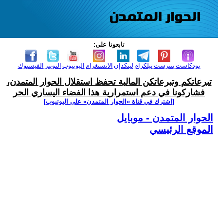
تابعونا على:
بودكاست
بنترست
تيلكرام
لينكدإن
الانستغرام
اليوتيوب
التويتر
الفيسبوك
تبرعاتكم وتبرعاتكن المالية تحفظ استقلال الحوار المتمدن،
فشاركونا في دعم استمرارية هذا الفضاء اليساري الحر
[اشترك في قناة ‫«الحوار المتمدن» على اليوتيوب]
الحوار المتمدن - موبايل
الموقع الرئيسي