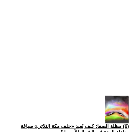
(6) مظلة الصفا: كيف يُعيد «حلف مكة الثلاثي» صياغة