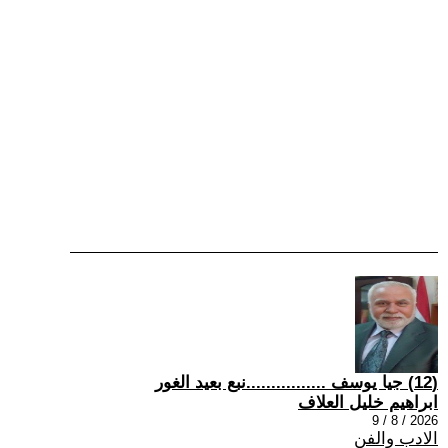
(12) جيا يوسف ................نبع بعيد الغور
ابراهيم خليل العلاف
2026 / 8 / 9
الادب والفن