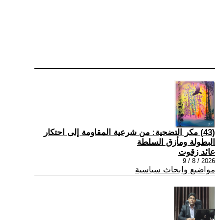
(43) مكر التضحية: من شرعية المقاومة إلى احتكار
البطولة ومأزق السلطة
عائد زقوت
2026 / 8 / 9
مواضيع وابحاث سياسية