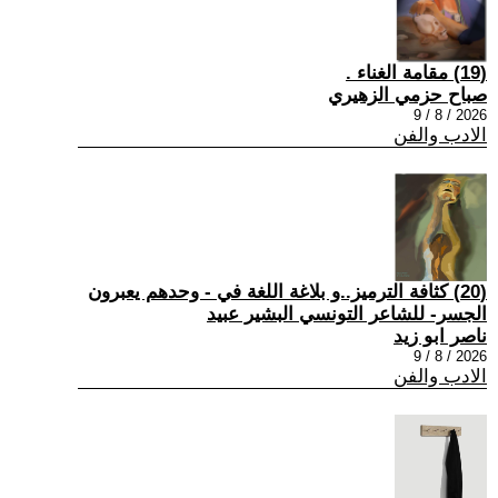
(19) مقامة الغناء .
صباح حزمي الزهيري
2026 / 8 / 9
الادب والفن
(20) كثافة الترميز..و بلاغة اللغة في - وحدهم يعبرون
الجسر- للشاعر التونسي البشير عبيد
ناصر ابو زيد
2026 / 8 / 9
الادب والفن