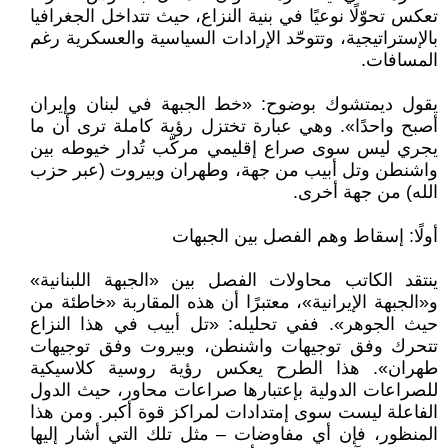
تعكس تحوّلًا نوعيًا في بنية النزاع، حيث تتداخل الجغرافيا
بالإستراتيجية، وتتوحّد الإرادات السياسية والعسكرية رغم
المسافات.
يقول ديمتشوك بوضوح: «خط الجبهة في لبنان وإيران
أصبح واحدًا». وهي عبارة تختزل رؤية كاملة ترى أن ما
يجري ليس سوى صراع إقليمي مركّب تُدار خيوطه بين
واشنطن وتل أبيب من جهة، وطهران وبيروت (عبر حزب
الله) من جهة أخرى.
أولًا: إسقاط وهم الفصل بين الجبهات
ينتقد الكاتب محاولات الفصل بين «الجبهة اللبنانية»
و«الجبهة الإيرانية»، معتبرًا أن هذه المقاربة «خاطئة من
حيث الجوهر». ففي تحليله: «تل أبيب في هذا النزاع
تتحرك وفق توجيهات واشنطن، وبيروت وفق توجيهات
طهران». هذا الطرح يعكس رؤية روسية كلاسيكية
للصراعات الدولية بإعتبارها صراعات محاور، حيث الدول
الفاعلة ليست سوى إمتدادات لمراكز قوة أكبر. ومن هذا
المنظور، فإن أي مفاوضات – مثل تلك التي أشار إليها