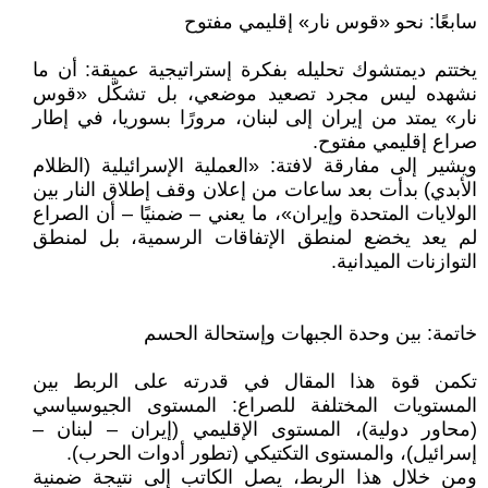
سابعًا: نحو «قوس نار» إقليمي مفتوح
يختتم ديمتشوك تحليله بفكرة إستراتيجية عميقة: أن ما
نشهده ليس مجرد تصعيد موضعي، بل تشكّل «قوس
نار» يمتد من إيران إلى لبنان، مرورًا بسوريا، في إطار
صراع إقليمي مفتوح.
ويشير إلى مفارقة لافتة: «العملية الإسرائيلية (الظلام
الأبدي) بدأت بعد ساعات من إعلان وقف إطلاق النار بين
الولايات المتحدة وإيران»، ما يعني – ضمنيًا – أن الصراع
لم يعد يخضع لمنطق الإتفاقات الرسمية، بل لمنطق
التوازنات الميدانية.
خاتمة: بين وحدة الجبهات وإستحالة الحسم
تكمن قوة هذا المقال في قدرته على الربط بين
المستويات المختلفة للصراع: المستوى الجيوسياسي
(محاور دولية)، المستوى الإقليمي (إيران – لبنان –
إسرائيل)، والمستوى التكتيكي (تطور أدوات الحرب).
ومن خلال هذا الربط، يصل الكاتب إلى نتيجة ضمنية