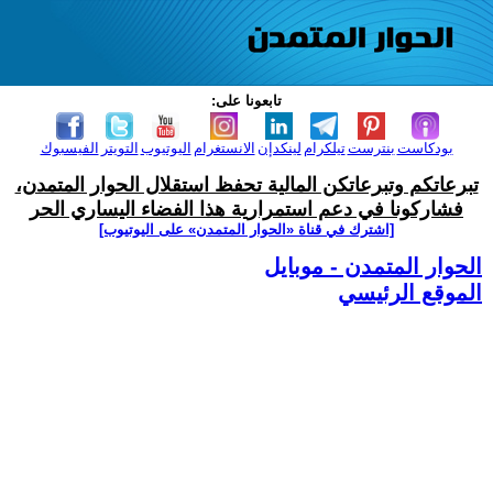
تابعونا على:
بودكاست
بنترست
تيلكرام
لينكدإن
الانستغرام
اليوتيوب
التويتر
الفيسبوك
تبرعاتكم وتبرعاتكن المالية تحفظ استقلال الحوار المتمدن،
فشاركونا في دعم استمرارية هذا الفضاء اليساري الحر
[اشترك في قناة ‫«الحوار المتمدن» على اليوتيوب]
الحوار المتمدن - موبايل
الموقع الرئيسي