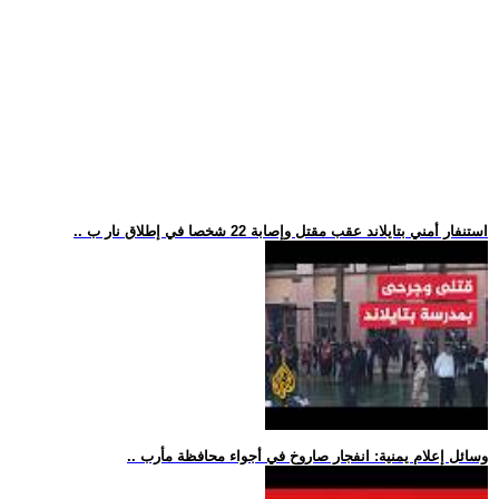
.. استنفار أمني بتايلاند عقب مقتل وإصابة 22 شخصا في إطلاق نار ب
.. وسائل إعلام يمنية: انفجار صاروخ في أجواء محافظة مأرب