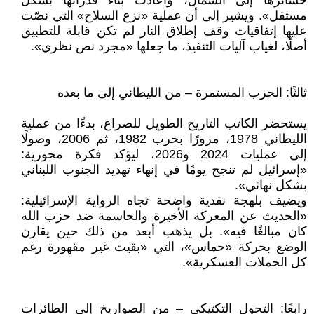
خسائرها إلى الشمال، وأعادت بناء قدراتها بشكل
مستقل». ويشير إلى أن عملية «نزع السلاح» التي نصّت
عليها إتفاقيات وقف إطلاق النار لم تكن قابلة للتطبيق
أصلًا، لغياب آليات التنفيذ، ما جعلها «مجرد نص نظري».
ثالثًا: الحرب المستمرة – من الليطاني إلى ما بعده
يستحضر الكاتب التاريخ الطويل للصراع، بدءًا من عملية
الليطاني 1978، مرورًا بحرب 1982، ثم 2006، وصولًا
إلى عمليات 2024 و2026، ليؤكد فكرة محورية:
«إسرائيل لم تنجح يومًا في إنهاء تهديد الجنوب اللبناني
بشكل نهائي».
ويضيف بلهجة نقدية واضحة تجاه الرواية الإسرائيلية:
«الحديث عن المعركة الأخيرة والحاسمة ضد حزب الله
كان مبالغًا فيه». بل يذهب أبعد من ذلك حين يقارن
الوضع بحركة «حماس»، التي «بقيت غير مقهورة رغم
كل الحملات العسكرية».
رابعًا: التحول التكتيكي – من الصواريخ إلى الطائرات