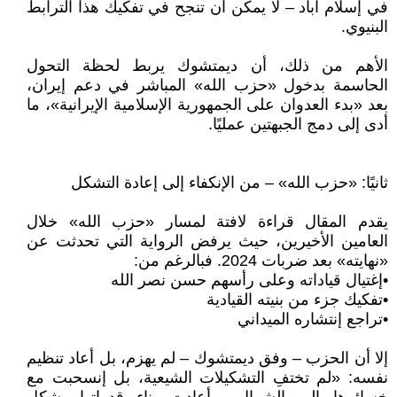
في إسلام آباد – لا يمكن أن تنجح في تفكيك هذا الترابط
البنيوي.
الأهم من ذلك، أن ديمتشوك يربط لحظة التحول
الحاسمة بدخول «حزب الله» المباشر في دعم إيران،
بعد «بدء العدوان على الجمهورية الإسلامية الإيرانية»، ما
أدى إلى دمج الجبهتين عمليًا.
ثانيًا: «حزب الله» – من الإنكفاء إلى إعادة التشكل
يقدم المقال قراءة لافتة لمسار «حزب الله» خلال
العامين الأخيرين، حيث يرفض الرواية التي تحدثت عن
«نهايته» بعد ضربات 2024. فبالرغم من:
•إغتيال قياداته وعلى رأسهم حسن نصر الله
•تفكيك جزء من بنيته القيادية
•تراجع إنتشاره الميداني
إلا أن الحزب – وفق ديمتشوك – لم يهزم، بل أعاد تنظيم
نفسه: «لم تختفِ التشكيلات الشيعية، بل إنسحبت مع