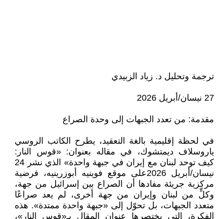
ترجمة وتحليل د. زياد الزبيدي
27 نيسان/أبريل 2026
مقدمة: من تعدد الجبهات إلى وحدة الصراع
في لحظة إقليمية بالغة التعقيد، يطرح الكاتب الروسي
ياروسلاف ديمتشوك، في مقاله بعنوان: «قوس النار:
كيف توحد لبنان مع إيران في جبهة واحدة» الذي نشر 24
نيسان/أبريل 2026على موقع فوينيه أبوزرينيه، فرضية
مركزية جريئة مفادها أن الصراع بين إسرائيل من جهة،
وكلٍّ من لبنان وإيران من جهة أخرى، لم يعد صراعًا
متعدد الجبهات، بل تحوّل إلى «جبهة واحدة ممتدة». هذه
الفكرة، التي يختصرها عنوان المقال بـ«قوس النار»،