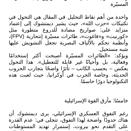
المسيّرة
واحدة من أهم نقاط التحليل في المقال هي التحول في
تكتيكات «حزب الله»، حيث يشير ديمتشوك إلى إعتماد
متزايد على: صواريخ مضادة للدروع متطورة مثل
«كورنيت» و«فاغوت»، طائرات مسيّرة إنتحارية (FPV)،
وأنظمة تحكم بالألياف البصرية تجعل التشويش عليها
شبه مستحيل.
ويؤكد: «الطائرات المسيّرة أصبحت أكثر إستخدامًا
وفعالية، بل وأحيانًا غير قابلة للتعطيل». هذا التحول
يعكس – بحسب الكاتب – تأثرًا واضحًا بتجارب الحروب
الحديثة، وخاصة الحرب في أوكرانيا، حيث لعبت هذه
التكنولوجيا دورًا حاسمًا.
خامسًا: مأزق القوة الإسرائيلية
رغم التفوق العسكري الإسرائيلي، يرى ديمتشوك أن
هناك حدودًا واضحة لهذا التفوق، تتجلى في: عدم القدرة
على التقدم نحو بيروت، إستمرار تهديد المستوطنات