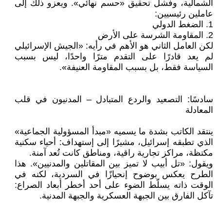
الشمالية، وفشل تحقيق «حسم نهائي». ويعزو ذلك إلى
عاملين رئيسيين:
1. الضغط الدولي
2. المقاومة الشرسة على الأرض
لكن العامل الثاني هو الأهم في رأيه: «الجيش الإسرائيلي
لم يعد قادرًا على التقدم مترًا واحدًا، ليس بسبب
السياسة فقط، بل بسبب المقاومة العنيفة».
سادسًا: التصعيد والردع المتبادل – المدنيون في قلب
المعادلة
ينتقد الكاتب بشدة ما يسميه «مبدأ المسؤولية الجماعية»
الذي تطبقه إسرائيل، مشيرًا إلى إستهداف: أحياء سكنية
مكتظة، مراكز تجارية راقية، ومناطق كانت تُعد آمنة.
ويقول: «تل أبيب لا تميز بين المقاتلين والمدنيين». هذا
الطرح يعكس بوضوح إنحيازًا في السردية، لكنه في
الوقت ذاته يسلّط الضوء على أحد أخطر أبعاد الصراع:
تآكل الفارق بين الجبهة العسكرية والجبهة المدنية.