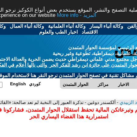
ة التصفح والنشر، الموقع يستخدم بعض أنواع الكوكيز نرجو النق
More info - المزيد
experience on our website
الفن
-
وكالة أنباء اليسار
-
وكالة أنباء العلمانية
-
وكالة أنباء العمال
-
وكا
الاقتصاد
-
اخبار الطب والعلوم
 الرئيسي لمؤسسة الحوار المتمدن
، علمانية، ديمقراطية، تطوعية وغير ربحية
ل مجتمع مدني علماني ديمقراطي حديث يضمن الحرية والعدالة الاجتم
حوار المتمدن على جائزة ابن رشد للفكر الحر والتى نالها أعلام في الفك
م مشاكل تقنية في تصفح الحوار المتمدن نرجو النقر هنا لاستخدام الموقع
كوردي
English
الاخبار
مراكز
الحوار المتمدن
د الزبيدي
- ألكسندر دوغين - تذكرة العبور إلى النخبة لم تعد صالحة: «الق
 وتبرعاتكن المالية تحفظ استقلال الحوار المتمدن، فشاركونا 
استمرارية هذا الفضاء اليساري الحر