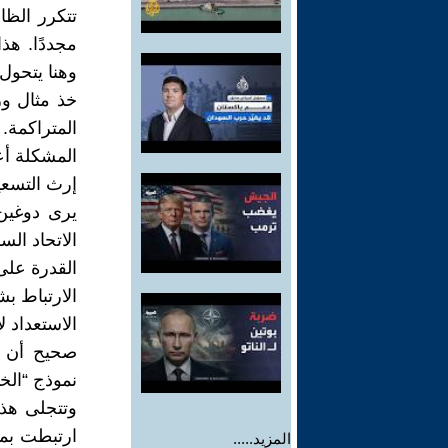
تتكرر الظ
مجددًا. هذ
وهنا يتحول
خذ مثال وز
المتراكمة.
المشكلة أع
إرث التسعي
يرى دوغين 
الاتحاد الس
القدرة على
الارتباط بش
الاستعداد 
صحيح أن ه
نموذج “الخد
وتتجلى هذ
ارتبطت بمرح
المزيد.....