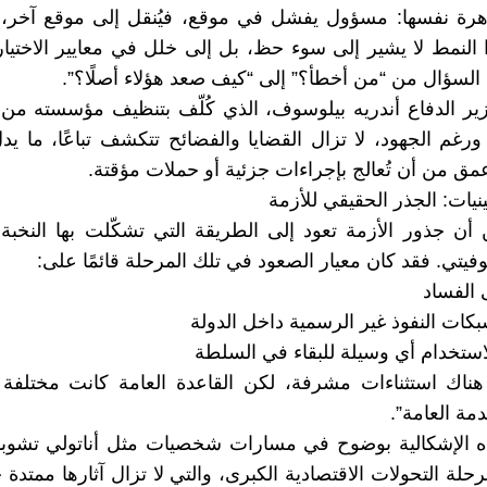
اهرة نفسها: مسؤول يفشل في موقع، فيُنقل إلى موقع آخر،
ا النمط لا يشير إلى سوء حظ، بل إلى خلل في معايير الاختيار 
 السؤال من “من أخطأ؟” إلى “كيف صعد هؤلاء أصلًا؟”.
ير الدفاع أندريه بيلوسوف، الذي كُلّف بتنظيف مؤسسته من ا
 ورغم الجهود، لا تزال القضايا والفضائح تتكشف تباعًا، ما ي
مق من أن تُعالج بإجراءات جزئية أو حملات مؤقتة.
نيات: الجذر الحقيقي للأزمة
أن جذور الأزمة تعود إلى الطريقة التي تشكّلت بها النخبة ب
وفيتي. فقد كان معيار الصعود في تلك المرحلة قائمًا على:
 الفساد
بكات النفوذ غير الرسمية داخل الدولة
لاستخدام أي وسيلة للبقاء في السلطة
ناك استثناءات مشرفة، لكن القاعدة العامة كانت مختلفة ت
مة العامة”.
ه الإشكالية بوضوح في مسارات شخصيات مثل أناتولي تشوبا
لة التحولات الاقتصادية الكبرى، والتي لا تزال آثارها ممتدة ح