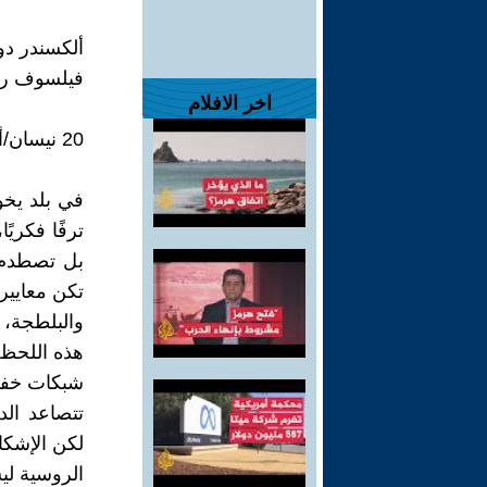
ألكسندر دو
فيلسوف ر
اخر الافلام
20 نيسان/أبريل 2026
في بلد يخو
ترفًا فكري
بل تصطدم 
تكن معايير
والبلطجة، 
هذه اللحظة
شبكات خفي
تتصاعد الد
لكن الإشكا
الروسية لي