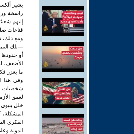
يشير ألكسن
راسخة وروح
إليهم شعبيً
قناعات صل
ومع ذلك، ت
—تلك البنى
أو حدودها ب
الأضعف، ل
ما يعزز فكر
وفي هذا ال
شخصيات وُصف
لعمق الأزم
خلل بنيوي ي
المشكلة، ك
الفكري الس
الدولة وعلى