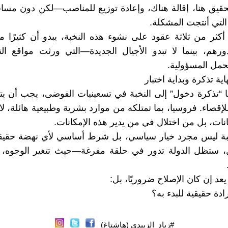
 تحقيق هنا، إقالة هناك، وإعادة توزيع للمناصب—لكن دون م
التي أنتجت المشكلة.
كثر من ثلاثة عقود على نشوء هذه النخبة، يبدو أن كثيرًا 
ورهم، بينما لا تبدو الأجيال الجديدة—التي ورثت مواقع ال
تحمل المسؤولية.
اية تذكرة وبداية اختبار
ًا “تذكرة دخول” إلى النخبة في تسعينيات الفوضى، يجب أن يت
إقصاء. فروسيا، بما تمتلكه من موارد بشرية وطبيعية هائلة، لا
نات، بل من اختلال في من يدير هذه الإمكانات.
خبة ليس مجرد خيار سياسي، بل شرط أساسي لأي نهضة حقيقي
ل، ستظل الدولة تدور في حلقة مفرغة—حيث تتغير الوجوه، 
عد إن كان الإصلاح ضروريًا، بل:
دة حقيقية للبدء به؟
#زياد_الزبيدي (هاشتاغ)