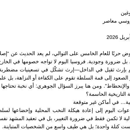
غين
وسي معاصر
ض حربًا للعام الخامس على التوالي، لم يعد الحديث عن “إصل
ًا، بل ضرورة وجودية. فروسيا اليوم لا تواجه خصومها في الخ
بإرث ثقيل في الداخل—إرث تشكّل في تسعينيات مضطربة
 الصعود إلى قمة السلطة تقوم على الكفاءة أو النزاهة، بل على
والإنحطاط”. ومن هنا يبرز السؤال الجوهري: أي نخبة تحتاجها
 التاريخية الحاسمة؟
ة… في أماكن غير متوقعة
عوات اليوم إلى إعادة هيكلة النخب المحلية وإخضاعها لسلط
لية لا تكمن فقط في ضرورة التغيير، بل في تعقيد المشهد نفسه
ست كتلة واحدة؛ بل هي طيف واسع من الشخصيات المتباينة.