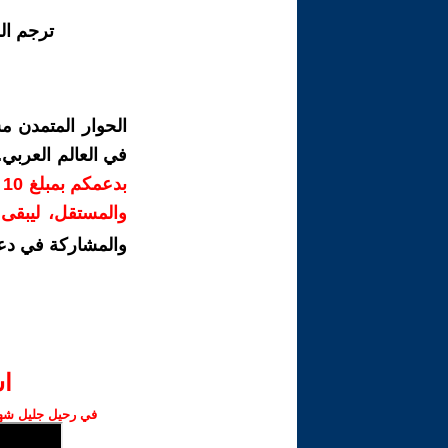
ترجم ال
الحوار المتمدن م
في العالم العربي
ب
والمستقل، ليبقى ص
والمشاركة في دع
ا‫
في رحيل جليل شهبا