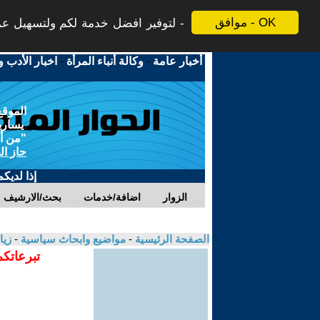
موافق - OK
لتوفير افضل خدمة لكم ولتسهيل عملي
أخبار عامة
-
وكالة أنباء المرأة
-
اخبار الأدب و
الموقع
يسارية
"من أج
حاز ال
إذا لديك
الزوار
اضافة/خدمات
بحث/الارشيف
الصفحة الرئيسية
-
مواضيع وابحاث سياسية
-
زيا
تبرعاتكم