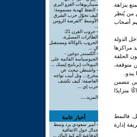
سيناريوهات الغزو البري
تع بنزاهة
-
النفط كهدية مسمومة:
 من يُنظر
كيف تحوّل حرب الشرق
الأوسط “الفرصة الروس
نهم أصحاب
...
-
حروب القرن 21:
الطائرات المسيّرة،
خل الدولة
الحروب بالوكالة ومستقبل
د مراكزها
ال ...
-
ألكسندر دوغين -
ون الحلقة
الجيوسياسة القائمة على
 متوقعة،
النبوءات (برنامج إيسك ...
-
واشنطن تبحث عن
يبدو.
مخرج… وتل أبيب تواجه
العاصفة: كيف تكشف
تين تتضمن
حرب إي ...
ا متزايدًا
المزيد.....
ل. فالنمط
أخبار عامة
يقة إدارة
-
أمير سعودي يرد وسط
جدال حول الاتفاقية
الدفاعية التركية الباك ...