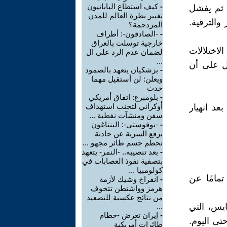
-
كيف استطاع اليابانيون
 ثم يفشل
تغيير نظرة العالم للمدن
والترقية.
المزدحمة؟
-
-الصادقون-: أطراف
خارجية توسلت بالعراق
لاختلالات
لضمان عدم الرد على ال
...
دل على أن
-
بزشكيان يتعهد بالصمود
ويعلن: لن أستقيل مهما
حدث
-
بلومبرغ: اتفاق أمريكي
أوكراني لتجنب استهداف
عد انهيار
سفن ومنشآت نفطية ...
-
-نوفوستي-: البنتاغون
يرفع السرية عن حادثة
تحطم جسم طائر مجهو ...
-
بعد تنصيبه.. -النمر- يتعهد
بتصفية نفوذ العصابات في
كولومبيا ...
مامًا عن
-
انفراج وشيك لأزمة
هرمز وواشنطن تتخوف
من نتائج عكسية للتصعيد
يس، التي
...
-
إيران تعرض -حطام
تى اليوم.
طائرات أمريكية