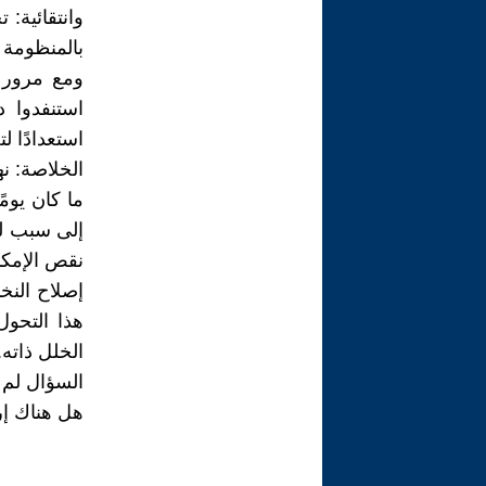
وانتقائية:
بالمنظومة 
ومع مرور أ
استنفدوا د
استعدادًا ل
الخلاصة: نه
ما كان يوم
إلى سبب لل
نقص الإمكا
إصلاح الن
هذا التحو
الخلل ذاته.
السؤال لم ي
هل هناك إرا