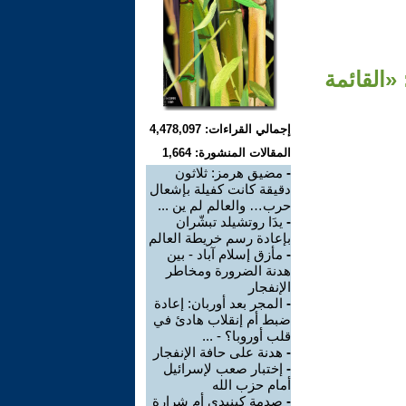
«القائمة
إجمالي القراءات: 4,478,097
المقالات المنشورة: 1,664
-
مضيق هرمز: ثلاثون
دقيقة كانت كفيلة بإشعال
حرب… والعالم لم ين ...
-
يدَا روتشيلد تبشّران
بإعادة رسم خريطة العالم
-
مأزق إسلام آباد - بين
هدنة الضرورة ومخاطر
الإنفجار
-
المجر بعد أوربان: إعادة
ضبط أم إنقلاب هادئ في
قلب أوروبا؟ - ...
-
هدنة على حافة الإنفجار
-
إختبار صعب لإسرائيل
أمام حزب الله
-
صدمة كينيدي أم شرارة