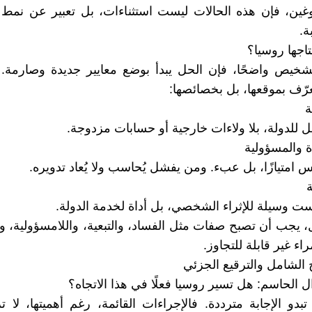
وغين، فإن هذه الحالات ليست استثناءات، بل تعبير عن نمط
ة.
تاجها روسيا؟
تشخيص واضحًا، فإن الحل يبدأ بوضع معايير جديدة وصارمة. ف
عرّف بموقعها، بل بخصائصها:
ة
 للدولة، بلا ولاءات خارجية أو حسابات مزدوجة.
اءة والمسؤولية
 امتيازًا، بل عبء. ومن يفشل يُحاسب ولا يُعاد تدويره.
ة
ت وسيلة للإثراء الشخصي، بل أداة لخدمة الدولة.
، يجب أن تصبح صفات مثل الفساد، والتبعية، واللامسؤولية، وس
ء غير قابلة للتجاوز.
ح الشامل والترقيع الجزئي
ل الحاسم: هل تسير روسيا فعلًا في هذا الاتجاه؟
تبدو الإجابة مترددة. فالإجراءات القائمة، رغم أهميتها، لا ت