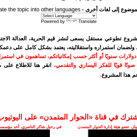
موضوع إلى لغات أخرى -
ate the topic into other languages
Powered by
Translate
شروع تطوعي مستقل يسعى لنشر قيم الحرية، العدالة الاجتم
. ولضمان استمراره واستقلاليته، يعتمد بشكل كامل على دعمك
دعمكم بمبلغ 10 دولارات سنويًا أو أكثر حسب إمكانياتكم، تساهمون في استم
وتًا قويًا للفكر اليساري والتقدمي
،
انقر هنا للاطلاع على 
م هذا المشروع
.
شترك في قناة «الحوار المتمدن» على اليوتيوب
ز، عضو هيئة إدارة الحوار المتمدن
في رحيل شاكر الناصري، أحد مؤسسي 