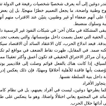
در دوغين إلى أنه يعرف شخصيًا شخصيات رفيعة في الدولة تتم
 وطنية واضحة، ما يجعل التعميم خطرًا منهجيًا. بل إن بعض
ا على أنهم ضعفاء أو غير وطنيين، يتبيّن عند الاقتراب منهم أ
بة وسلوك منضبط.
بقى المشكلة في مكان آخر: في شبكات النفوذ غير الرسمية دا
 الخفية التي تعمل بصمت داخل مؤسساتها، والتي يصعب تحدي
دقة. فبعد اندلاع الحرب، كان الاعتقاد السائد أن الاقتصاد سيك
كنه صمد. في المقابل، ظهرت نقاط الضعف في مواقع لم تكن
ة أن مراكز الاختراق الحقيقي قد تكون أعمق وأكثر تعقيدًا مما 
سياق، إذا كانت هناك بالفعل قوائم وصلت إلى فلاديمير بو
ت بأنها فاقدة للأهلية أخلاقيًا ومهنيًا، فإن ذلك يعكس إدراكً
ة داخل بنية السلطة نفسها.
تجاوز الأفراد
ما يطرحها دوغين، ليست في أفراد بعينهم، بل في نظام كام
ائد في المجتمع يعاني اختلالًا واضحًا، وهو ما ينعكس على طر
 أدائها خلال الحرب.