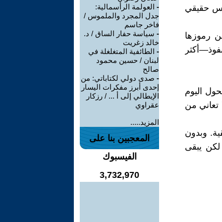
-
العولمة الرأسمالية:
ساس حقيقي
جدل المجرد والملموس /
فاخر جاسم
-
سياسة حفار الساق / د.
من رموزها
خالد زغريت
نفوذ—أكثر
-
الطائفية المتغلغلة في
لبنان / حسين محمود
صالح
-
صدى دولي لكتاباتي: من
إحدى أبرز مفكرات اليسار
حول اليوم
الإيطالي إلى أ ... / رزكار
 تعاني من
عقراوي
المزيد.....
ة. وبدون
المعجبين بنا على
لكن يبقى
الفيسبوك
3,732,970