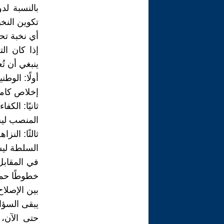
بالنسبة لد
تكوين النخب
أي نخبة تح
إذا كان ال
ينبغي أن تُ
أولًا: الوطني
إخلاص كامل
ثانيًا: الكف
المنصب ليس
ثالثًا: النزاه
السلطة ليس
في المقابل
خطوطًا حمرا
بين الإصلا
يبقى السؤا
حتى الآن، 