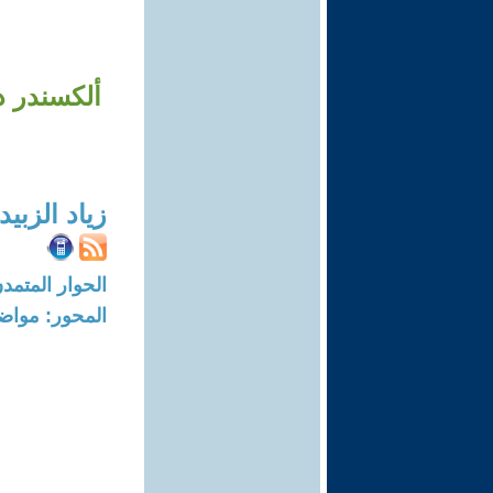
ألكسندر دو
زياد الزبي
الحوار المتمدن-العدد: 8682 - 26
المحور: مواض