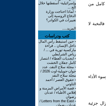
وإسرائيلية- أسقطتها خلال
 كامل من
الح ...
-
لماذا احتاجت وزارة
الدفاع الروسية إلى
تغييرات في الكوادر؟
النخبة لا
المزيد.....
كتب ودراسات
-
حين استيقظ رأس المال
داخل الإنسان .. قراءة
ماركسية ثورية في ... /
رياض الشرايطي
-
ابجديات العطاء / انتصار
كامل جفلان الخشت
-
مجلة سلاح النقد، عدد
جوان-جويلية-اوت 2026 /
مجلة سلاح النقد
وء الأداء
-
حقوق العصر / أحمد
التاوتي
-
قصة الأمراض المزمنة و
إفلاس الأطباء / عدنان
رضوان
Letters from the East /
-
زال جزئية
عدنان رضوان