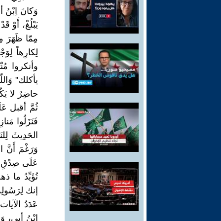
وَكانَ اِبْنُ 
يَبْلُغْ، أَوْ 
مِمّا ظَهَرَ مِ
لِكارِهاً لِوَ
وأنكروا مُنْتَ
يأكلك" وَاللّٰ
حاضِرٌ لا يَكُو
ثُمَّ أقبل عَ
فَنَزَلُوا مَناز
الحَدِيثَ لِلن
وَرَغْمَ أَنَّ ا
عَلَى صِدْقِ م
تُؤَيِّدُ ما ذه
اِبْنُ أبي، وَل