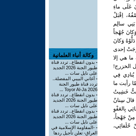
ونَ عَلَى ماءِ
ُهُ، اِقْبَلْ
 بَنِي سالِم
َكانَ جُهْجاً
ُّوْهُ وَكانَ
خَرَجَتْ إحدى
وكالة أنباء العلمانية
ّٰهِ ما هي إلا
-
بدون انقطاع.. تردد قناة
يا آل الخزرج!
طيور الجنة 2026 الجديد
على نايل سات ...
يُنادِي فِي
-
أغاني البيبي المفضلة..
َمّا رأيت ما
تردد قناة طيور الجنة
2026 Toyor Al-Ja ...
َتٌّ خَشِيتُ
-
بدون انقطاع.. تردد قناة
! قالَ سِنانٌ
طيور الجنة 2026 الجديد
على نايل سات ...
ِي بِالعَفْوِ
-
بدون انقطاع.. تردد قناة
طيور الجنة 2026 الجديد
مِنْ جَهْجاً،
على نايل سات ...
نْ حُلَفائِي،
-
-المقاومة الإسلامية في
العراق- تعلن تأجيل ردها