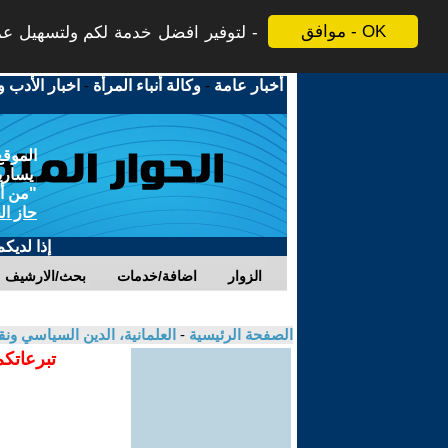
موافق - OK
لتوفير افضل خدمة لكم ولتسهيل عملي
أخبار عامة
-
وكالة أنباء المرأة
-
اخبار الأدب و
الموقع
يسارية
"من أج
حاز ال
إذا لديك
الزوار
اضافة/خدمات
بحث/الارشيف
الصفحة الرئيسية
-
العلمانية، الدين السياسي ونق
تبرعاتكم