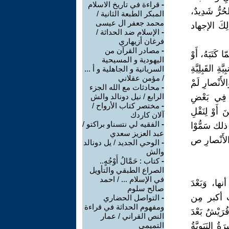
-
قراءة في تاريخ الاسلام
ُرُّ شَدِيدٌ،
المبكر الطبعة الثانية /
محمد جعفر ال عيسى
ٰلِكَ الإجهاد
-
الإسلام ضد الحداثة /
فرغان أزيهاري
-
مصادر القرآن من
 كَتَبَهُ، أَوْ
اليهودية و المسيحية
القَبِلِيَّةِ
السريانية و الجاهلية و أ ...
/ مؤمن عقلاني
لأَنْصارِ لَمْ
-
محادثات مع الله الجزء
ا فِي بَعْضِ
الرابع / نيل دونالد والش
-
مختصر كتاب الأرواح /
 أَوْ لِنَقْلِ
آلان كاردك
-
الفقيه لي نتسناو براكتو /
ذلك سَمُّوْا
عبد العزيز سعدي
وَالأَنْصارِ ص
-
الوحي الجديد / يل دونالد
والش
-
كتاب : حَمَّالُ أَوْجُهٍ..
الصراع الطبقي والتأويل
في الإسلام ... / احمد
ها، وَبَعْدَ
صالح سلوم
تٍ أكبر مِن
-
التواصل الحضاري
ومفهوم الحداثة في قراءة
 قُرَيْشٌ بَعْدَ
النص القراني / عمار
 (السِيرَةُ النَبَوِيَّةُ لِاِبْنِ إسحاق ص 425 وَالسِيرَةُ النَبَوِيَّةُ
التميمي