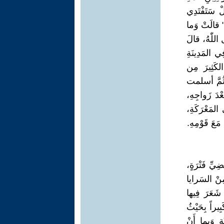
لْ سَتَفْتَدِي
" قالَتْ وَما
للّٰهُ، قالَ
ي المَدِينَةِ
 الكَثِيرَ مِن
، ثُمَّ أسلمت
سَبْيٍ مِنْ قَوْمِها بَعْدَ زَواجِهِ،
المَعْرَكَةِ،
مَعَ قَوْمِهِ.
ضِيِّ فَتْرَةٍ،
مِنْ السَرايا
 شَعَرَ فِيها
ِيراً بِحَيْثُ
وَبِما أَنْ