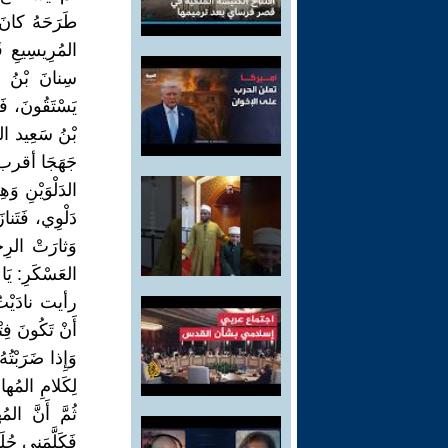
طَرَحَهُ كانَ ت
المُرِيسِيعِ ق
سِنانَ بْنُ و
يَسْتَقُونَ، ف
بْنُ سَعِيد ال
جَهَجَا أقرب ال
الدَلْوَيْنِ وَ
دَلْوِي، فَتَن
وَثارَتْ الر
العَسْكَرِ: يَ
رأيت نادَيْتُ
أَنْ تَكُونَ ف
وَإِذا ضَرَبْت
لِكَلامِ المُه
ثُمَّ أَنَّ ال
فَكَلَّمَنِي حُ