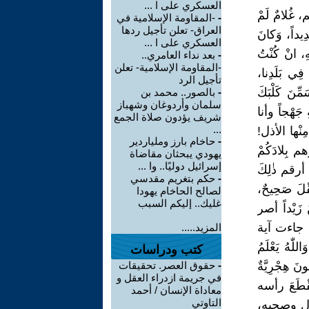
العسكري على ا ...
، غُلامٌ لَمْ
-
-المقاومة الإسلامية في
العراق- تعلن تأجيل ردها
دِيداً، وَكانَ
العسكري على ا ...
هِ، انْ كُنْتُ
-
بعد نداء العامري..
-المقاومة الإسلامية- تعلن
فِي بَلَدِنا،
تأجيل الرد
ِّنَ كَلْبَكَ
-
بالصور.. محمد بن
سلمان وأردوغان وشهباز
 جَهْجاً وأنا
شريف يؤدون صلاة الجمع
...
 مِنْها الأذل!
-
حاخام بارز وملياردير
 بِلادَكُمْ
يهودي يبحثان مقاضاة
إسرائيل دوليًا.. وا ...
ْنِ أرقم ذٰلِكَ
-
حكم بتغريم مقدسي
قْلَ صَحِيحٌ،
لصالح الحاخام يهودا
غليك.. إليكم السبب
نَّ زَيْداً أصر
ْلِ جاءت آية
المزيد.....
لّٰهُ يَعْلَمُ
كتب ودراسات
) } (104/ 63 سُورَةُ المُنافِقُونَ هِجْرِيَّةٌ
-
حقوق العصر. تحقيقات
في جريمة ازدراء العقل و
َنْ يَقْطَعَ رأسه
معاداة الإنسان / أحمد
التاوتي
َسُولِ وصحبه،