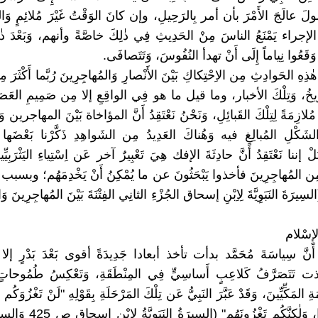
سُولَ عالَجَ الأَمْرَ بأن أمر بِالرَحِيلِ، وإن كانَ الوَقْتُ غَيْرَ مُلائِمٍ وَالح
ا الإجراء يَمْنَعُ الناسَ مِنْ الحَدِيثِ فِي ذٰلِكَ خاصَّةً وأنهم، وَبَعْدَ ذ
َقَعُوا نِياماً إِلَى أَنْ تهدأ النُفُوسَ، وَتَتَصافَى.
هٰذِهِ الحَوادِثِ مِن الاِحْتِكاكِ بَيْنَ الأَنْصارِ وَالمُهاجِرِينَ رُبَّما أَكْثَرَ مِمّا
رِيخُ، وَتِلْكَ الأخبار، وما قيل ما هو فِي الواقِعِ إلا مِن صَمِيمِ العَصَبِيَّةِ 
مُلازِمَةً لِتِلْكَ القَبائِلِ، وَنَحْنُ نَعْتَقِدُ أَنَّ المؤاخاة بَيْنَ المهاجرين وَا
 الشَكْلِ المُبالِغِ فيه وَهُناكَ العَدِيدُ مِن الشَواهِدِ ذَكَّرْنا بَعْضَه
 إننا نَعْتَقِدُ أَنَّ حادِثَةَ الإفك هِيَ تَعْبِيرٌ آخر عَن اِسْتِياءِ اليَثْرَبِيِّينَ
المُهاجِرِينَ فأخذوا يَبْحَثُونَ عن ما يُمْكِنُ أَنْ يَخْدِمَهُم؛ وبسبب 
لسِيرَةَ النَبَوِيَّةَ لِاِبْنِ إسحاق الجُزْءِ الثانِي الفِتْنَةَ بَيْنَ المُهاجِرِينَ 
الإِسْلام
أَنَّ سِياسَةَ مُحَمَّد بدأت تأخذ أبعادا جَدِيدَةً أقوى بَعْدَ بَدْرٍ إلا أن
ذت تَتَصَرَّفُ كَلاعِبٍ أَساسِيٍّ فِي المِنْطَقَةِ، وَتَعْكِسُ طُمُوحا
ةِ المَكِّيِّينَ، وَقَدْ عَبَّرَ النَبِيُّ عَن تِلْكَ المَرْحَلَةِ بِقَوْلِهِ "لَنْ تَغْزُوَكُم
عامِكُم هٰذا، وَلٰكِنَّكُم تَغْزُونَهُم"