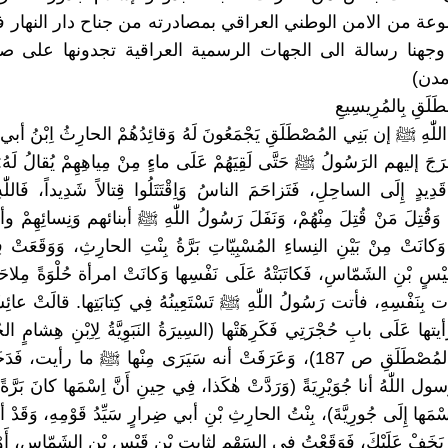
ة من الامن الوطني العراقي بمصادرته من جناح دار النهار
وجهنا رسالة الى الجهات الرسمية العراقية تجدونها على ص
مدن)
طَلَقِ بِالمُرِيسِيعِ
 اللّٰهِ ﷺ إن بَنِي المُصْطَلَقِ يَجْمَعُونَ لَهُ وَقائِدُهُمْ الحارِثُ اِبْنُ أب
خَرَجَ إليهم الرَسُولُ ﷺ حَتَّى لَقِيَهُمْ عَلَى ماءٍ مِنْ مِياهِهِمْ يُقالُ لَهُ:
َدِيدٍ إِلَى الساحِلِ، فَتَزاحَمَ الناسُ وَاِقْتَتَلُوا قِتالاً شَدِيداً، فَاللّٰهِ
وَقُتِلَ مَنْ قُتِلَ مِنْهُمْ، وَنَفَلَ رَسُولُ اللّٰهِ ﷺ أبنائهم وَنِسائِهِمْ
ِ. وَكانَتْ مِنْ بَيْنِ النِساءِ المُسْبِيّاتِ بَرَّةُ بِنْتِ الحارِثِ، وَوَقَعَتْ
قَيْسٍ بْنِ الشَمّاسِ، فَكاتَبَتْهُ عَلَى نَفْسِها وَكانَتْ امرأة حُلْوَةً مِلاح
ِنَفْسِهِ، فأتت رَسُولُ اللّٰهِ ﷺ تَسْتَعِينُهُ فِي كِتابَتِها. قالَتْ عائِشَةُ
تها عَلَى بابِ حُجْرَتِي فَكَرِهَتْها (السِيرَةُ النَبَوِيَّةُ لِاِبْنِ هِشامٍ الجُ
قَتْلَى بَنِي المُصْطَلَقِ ص 187)، وَعَرَفَتْ أنه سَيَرَى مِنْها ﷺ ما رأيت، فَ
ل اللّٰهُ أنا جُوَيْرِيَةً (وَرَدَّتْ هٰكَذا، فِي حِينِ أَنَّ اِسْمَها كانَ بَرَّةً وَ
 اِسْمَها إِلَى جُورِيَّةَ)، بِنْتُ الحارِثِ بْنِ أبي ضِرارٍ سَيِّدُ قَوْمِهِ، وَقَ
ْ يَخَفْ عَلَيْكَ، فَوَقَعْتُ فِي السَهْمِ لِثابِتِ بْنِ قَيْسِ بْنِ الشَمّاسِ، أَوْ لِ