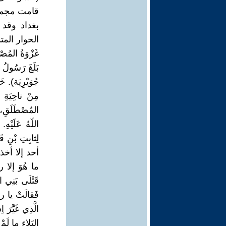
قامت مجموع
بغداد وقد 
الحوار المت
غَزْوَةُ المُصْ
بَلَغَ رَسُولُ
جُوَيْرِيَة). 
مِنْ ناحِيَةِ ق
المُصْطَلَقِ، 
اللّٰهُ عَلَيْه
لِثابِتِ بْنِ 
أحد إلا أخذت ب
ما هُوَ إلا رأي
فَقالَتْ يا رسو
الَّذِي غَيَّرَ
البَلاءِ ما لَم