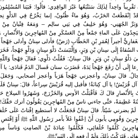
َقْرِيباً واحِداً لِذٰلِكَ سَنَتْبَعُها عَبْرَ الواقِدِي: قالُوا: فَبَيَنا المُسْلِمُ
َدْ اِنْقَطَعَتْ الحَرْبُ، وَهُوَ ماءٌ ظُنُونٌ، إنما يَخْرُجُ فِي الدَلْوِ نِصْف
َبَرِّ الجُهَنِي- وَهُوَ حَلِيفٌ فِي بَنِي سالِم – وَمَعَهُ فِتْيانٌ مِنْ
َيَجِدُونَ عَلَى الماءِ جَمْعاً مِنْ العَسْكَرِ مِنْ المُهاجِرِينَ وَالأَنْصارِ، و
غَفارِيُّ أجيراً لِعُمَرِ بْنِ الخَطّابِ (رَضْ) فأدلى سِنانُ وأدلى جَهْجاً دَل
سُقاةُ إِلَى سِنانِ بْنِ وَبَرٍ، وَاِلْتَبَسَتْ دَلْوَ سِنانٍ وَدَلْوٍ جَهْجاً، فَ
هِيَ دَلْوُ سِنانِ بْنِ وَبَرٍ. قالَ سِنانٌ: فَقُلْتُ دَلْوِي: فَقالَ جَهْجاً وَالل
ازَعا إِلَى أَنْ رَفَعَ جَهْجاً يَدَهُ، فَضَرَبَ سنان فَسالَ الدَمُ فَنادَى: 
ِجالُ. قالَ سِنانٌ، وأعجزني جَهْجاً هَرَباً وأعجز أصحابي، وَجَعَلَ 
ا آل قُرَيْشٌ! يا آل كِنانَةُ! فأقبل إليه قُرَيْشٌ سِراعاً، قالَ: سِنانٌ فَل
 بِالأَنْصارِ قالَ كَ فَأقْبَلْتُ الأوس وَالخَزْرَجَ، وَشَهَرُوا السِلاحَ ح
ِتْنَةً عَظِيمَةً، حَتَّى جاءني ناسٌ مِنْ المُهاجِرِينَ يَقُولُونَ أترك حَقَّكَ
ُهُ لَمْ يضرني شَيْئاً. قالَ سِنانٌ فَجَعَلْتُ لا أستطيع اِفْتاتً عَلَى حُلَفائ
اجِرِينَ وَقُومِي يأبون أَنْ اِعْفُوا غَلاً بأمر رَسُولِ اللّٰهِ ﷺ أَوْ اِقْتَصِ 
مُهاجِرِينَ كَلِّمُوا حُلَفائِي، فَكَلِّمُوا عِبادَةَ بْنْ الصامِتِ وَناساً مِ
لَفائِي فَتَرَكْتُ ذٰلِكَ وَلَمْ أرفعه إِلَى النَبِيِّﷺ.