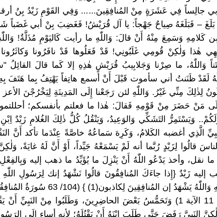
أبي جالِساً فِي عَشَرَةٍ مِنْ المُنافِقِينَ...... وَفِي القَوْمِ زَيْدُ بِنُ أرقم
قَدْ بَلَغَ – فَبَلَغَهُ صِياحٌ جَهْجاً: يا آل قُرَيْشُ! فَغَضِبَ بِنْ أبي غَضَباً شَ
ن كَلامِهِ وَسَمِعَ مِنْهُ أَنْ قالَ: وَاللّٰهِ ما رأيت كَاليَوْمِ مُذَلَّةٌ! وَاللّٰ
جْهِي هٰذا وَلٰكِنْ قُومِي غَلَبُونِي! قَدْ فَعَلُوها قَدْ نافَرُونا وَكاثَرُونا 
ناً وَاللّٰهُ، ما صِرْنا وَجَلابِيبُ قُرَيْشٍ هٰذِهِ إلا كَما قالَ القائِلُ "سَم
هُ لَقَدْ ظَنَنتُ أني سأموت قَبْلَ أَنْ أسمع هاتِفاً يَهْتِفُ بِما هَتَفَ بِهِ
نُ لِذٰلِكَ مِنِّي غَيْرُ. وَاللّٰهِ لئن رَجَعْنا إِلَى المَدِينَةِ لِيَخْرُجْنَ الأعز
لَى مَنْ حَضَرَ مِنْ قَوْمِهِ فَقالَ: هٰذا ما فعلتم بأنفسكم؛ أحللتموهم
ِلَكُمْ.. وَيَسْتَمِرُّ التَشَكِّي وَالوَعِيدُ، وَيَنْقُلُ كُلُّ ذٰلِكَ الغُلامِ زَيْدٌ اِب
َبِيِّ الَّذِي أغضبه الكَلامُ، وَكَرِهَ سَماعُهُ خاصَّةً عِنْدَما تأكد أَنَّ النَ
لناسَ قالُوا لِزَيْدٍ رُبَّما أنه لَمْ يَسْمَعْهُ جَيِّداً، أَوْ أَنَّ لَهُ غايَةً، وَلٰكِ
ا نقل، وأخذ يَدْعُو اللّٰهُ أَنْ يَنْزِلَ ما يُؤَيِّدُ ما ذهب إليه وَبِالفِع
ب إليه زَيْدٌ {إِذا جاءَكَ المُنافِقُونَ قالُوا نَشْهَدُ إنك لِرَسُولِ اللّٰهِ وَال
إنك لِرَسُولِهِ وَاللّٰهُ يَشْهَدُ إن المُنافِقِينَ لِكاذبون(1
عَدَدُ الآيات 11 الآية 1) وَتَحَمُّسُ بَعْضَ الحاضِرِينَ، وَطَلَبُوا مِنْ النَبِيِّ أ
ٰكِنَّ النَبِيَّ رَفَضَ حَتَّى طَلَبَ اِبْنَهُ أَنْ يَقْتُلَهُ؛ لأنه أساء إِلَى الر