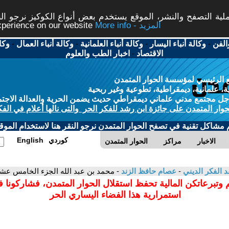
ة التصفح والنشر، الموقع يستخدم بعض أنواع الكوكيز نرجو النق
More info - المزيد
experience on our website
الفن
-
وكالة أنباء اليسار
-
وكالة أنباء العلمانية
-
وكالة أنباء العمال
-
وكا
الاقتصاد
-
اخبار الطب والعلوم
 الرئيسي لمؤسسة الحوار المتمدن
، علمانية، ديمقراطية، تطوعية وغير ربحية
ل مجتمع مدني علماني ديمقراطي حديث يضمن الحرية والعدالة الاجتم
حوار المتمدن على جائزة ابن رشد للفكر الحر والتى نالها أعلام في الفك
م مشاكل تقنية في تصفح الحوار المتمدن نرجو النقر هنا لاستخدام الموقع
كوردي
English
الاخبار
مراكز
الحوار المتمدن
د الفكر الديني
-
عصام حافظ الزند
- محمد بن عبد الله الجزء الخامس عش
 وتبرعاتكن المالية تحفظ استقلال الحوار المتمدن، فشاركونا 
استمرارية هذا الفضاء اليساري الحر