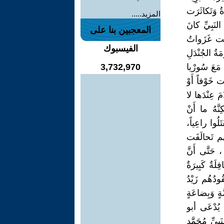
لشَدِيدَةُ وَتَكاثَرَت
المزيد.....
نَبِيِّ كانَ
المعجبين بنا على
صَلَت غَزَواتُ
الفيسبوك
َةُ الجُنْدَلِ
ينَةِ مَعَ سُورْيا
3,732,970
خَوْفاً أَوْ
مَ عِنْدَها لا
نَّهُ ما أَنْ
ُوا راعِياً،
هُم تَحالَفَت
حَتَّى أَنَّ
ةٌ كَبِيرَةٌ
ْشٌ مِن المُسْلِمِينَ يُقَدَّرُ بِ170 رَجُلاً يَقُودُهُم زَيْدُ
َةٍ وَبِضاعَةٍ
يُدْعَى أبو
يِّ مُحَمَّدٍ