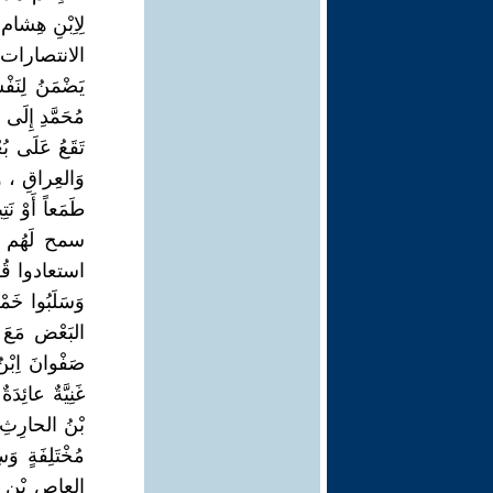
الانتصارات عَل
يَضْمَنُ لِنَفْ
مُحَمَّدِ إِلَى 
وَالعِراقِ ، و
طَمَعاً أَوْ نَ
سمح لَهُم بِال
استعادوا قُواه
وَسَلَبُوا خَم
البَعْض مَعَ 
صَفْوانَ اِبْن
بْنُ الحارِثِ، 
مُخْتَلِفَةٍ
العاصِ بْنِ ال