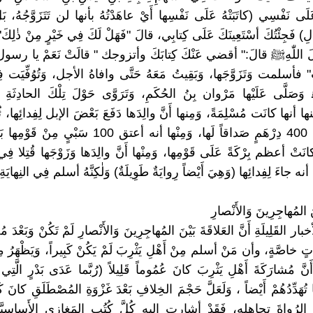
عَلَى نَفْسِي (كاتَبَتْهُ عَلَى نَفْسِها أَيْ عاهَدْتُهُ بأنها لن تَتَزَوَّجُهُ، بَ
لِ) فَجِئْتُكَ أسْتَعِينَكَ عَلَى كِتابِي، قالَ "فَهَلْ لَكَ فِي خَيْرٍ مِنْ ذٰلِكَ
لَ اللّٰهِﷺ قالَ:" أقضي عَنْكَ كِتابَكَ وأتزوجك " قالَتْ نَعَمْ يا رسول ا
ْ" فأسلمت وَتَزَوَّجَها، وَبَقِيتُ مَعَهُ حَتَّى وافاهُ الأجل، وَتُوُفِّيَت فِ
ةُ 56 ﮬ وَصَلَّى عَلَيْها مَرْوان بِنُ الحُكَمِ، وَتَرَوَّى حَوْلَ تِلْكَ الحادِثَةِ
ها أنها كانَت مُسْلِمَةً، وَمِنها أَنَّ والِدَها دَفَعَ بَعْضَ الإبل لِفِدائِها
وَدَفَعَ النَبِيُّ 400 دِرْهَمٍ صَداقاً لَها، وَمِنْها أنه أعتق 100 
انَتْ أعظم بِرْكَةً عَلَى قَوْمِها، وَمِنْها أَنَّ والِدَها وَزَوْجَها قُتِلا فِي 
نه جاءَ لِفِدائِها (وَهِيَ أَيْضاً رِوايَةٌ طَوِيلَةٌ) وَلٰكِنَّهُ أسلم فِي النِهايَةِ 
 المُهاجِرِينَ وَالأَنْصارِ
بار القَلِيلَةِ أَنَّ العَلاقَةَ بَيْنَ المُهاجِرِينَ وَالأَنْصارِ لَمْ تَكُنْ وَبَعْدَ مُ
تٍ خاصَّةٍ، وأن مَنْ أسلم مِنْ أَهْلِ يَثْرِبَ لَمْ يَكُنْ كَبِيراً، وَيَظْهَرُ 
نَّ مُشارَكَةَ أَهْلِ يَثْرِبَ كانَ عُمُوماً قَلِيلاً (رُبَّما عَدَى بَدْرٍ الَّتِي
تُهَدِّدُهُمْ أَيْضاً ، وَلَعَلَّ حَجْمَ الخِلافِ بَعْدَ غَزْوَةِ المُصْطَلَقِ كانَ كَب
رُواةَ تجاهله، فَقَدْ أشارت إليه كُلَّ كُتُبِ المَغازِي الأَساسِيَّةِ 