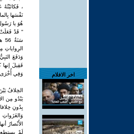
، فَكاتَبْتُهُ 
نَفْسَها بِالما
هُوَ يا رَسُو
" قَدْ فَعَلَت
سَنَ
الرِواياتِ مِن
فَقِيلَ إنها ك
وَفِي أُخْرَى أ
اخر الافلام
الخِلافُ بَيْنَ
يَبْدُو مِن الأخ
بِدُونِ خِلافا
وَالغَزَواتِ أَ
الأَنْصارُ أنها 
لَمْ يستطع ال