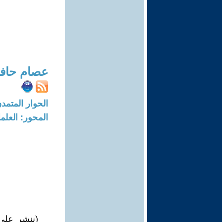
عصام حافظ
الحوار المتمدن-العدد: 8690 - 26
المحور: العلما
(ننشر على