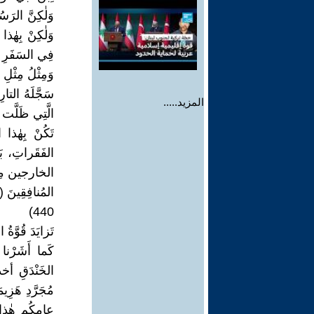
وَلٰكِنَّ الرَ
وَلٰكِنْ بِهٰذ
فِي السَفَرِ و
وَمِثْلُ مِثْلِ 
سَجَّلَهُ التا
المزيد.....
الَّتِي ظَلَّت 
تَكُنْ بِهٰذا
الفَقَراتِ، بَلْ
الخارجين مِن 
المُنافِقِينَ (ا
440)
تَزايَدَ قُوَّةُ 
كَما أَشَرْنا 
الخَنْدَقِ أخ
مُجَرَّدِ هَزِيمَ