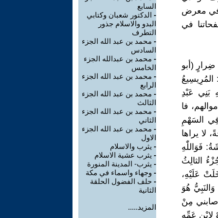
السابع
 في معرض
-
الدكتور شعبان وكتابي
فحاتنا في
البدو والاسلام جذور
التطرف
-
محمد بن عبد الله الجزء
السادس
-
محمد بن عبدالله الجزء
ي ضِرارٍ (أبو
الخامس
-
محمد بن عبد الله الجزء
 المُرِيسِيعُ
الرابع
 بَنِي عَبْدِ
-
محمد بن عبد الله الجزء
الثالث
 وأموالهم، فا
-
محمد بن عبد الله الجزء
 فِي السَهْمِ
الثاني
-
محمد بن عبد الله الجزء
َةً، لا يراها
الاول
: فَوَاللّٰهِ
-
يثرب والاسلام
-
يثرب عشية الاسلام
زْءُ الثالِثُ
-
يثرب- المدينة المنورة
-
وجهاء واسماء في مكة
دَخَلَتْ عَلَيْهِ،
-
حلف الفضول الحلقة
النَبِيُّ هُوَ
الثانية
دْ أصابني مِنْ
المزيد.....
اِبْنِ عَمِّهِ