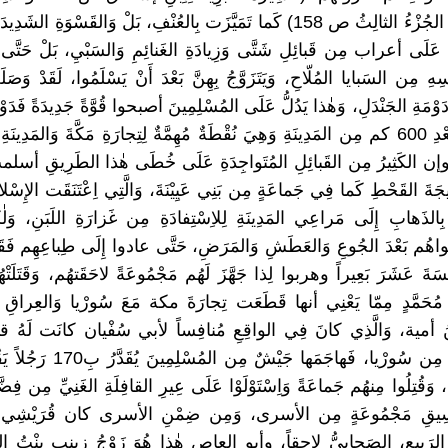
لِاِبْنِ هِشام الجُزْءُ الثالِثُ ص 158) كَما تَمَيَّزَت بِالعُنْفِ، بَلْ وَالقَسْوَةِ ا
َى أعراب مِن قَبائِلِ شَتَّى وَزِيادَةِ الغَنائِمِ وَالسَبْيِ، بَلْ حَتَّى ال
سِهِ مِن السَبايا المُلّاحِ، وَيَتَزَوَّجُ بِهِنَّ بَعْدَ أَنْ يَسْلَمُوا، لَقَدْ وَ
دَوْمَةِ الجَنْدَلِ، وَهٰذا يَدُلُّ عَلَى المُسْلِمِينَ أصبحوا قُوَّةً جَدِيدَةً فَدَوْم
تَقَعُ عَلَى بُعْدِ 600 كم مِن المَدِينَةِ وَهِيَ نُقْطَةٌ مُهِمَّةٌ لِتِجارَةِ مَكَّةَ وَالمَدِ
إن الكَثِيرُ مِن القَبائِلِ المُتَواجِدَةِ عَلَى خُطَى هٰذا الطَرِيقِ أسلمت 
تِيجَةَ القَحْطِ كَما فِي جَماعَةٍ مِن بَنِي عَيِيْنَةَ، وَالَّتِي اِعْتَنَقَت الإِسْلا
ذَهابِ إِلَى مَراعِي المَدِينَةِ لِلاِسْتِفادَةِ مِن غَزارَةِ اللَبَنِ، وَلٰكِ
ُم بَعْدَ الجُوعِ وَالعَطَشِ وَالمَرَضِ، حَتَّى عادوا إِلَى طِباعِهِم فَقَتَل
ْسَةَ عَشَرَ بَعِيراً وهربوا لِذا جَهَّزَ لَهُم مَجْمُوعَةً لاحَقَتهُم، وَقَتَلَتْ
مُحَمَّدٍ مِمّا يَعْنِي أنها قَطَعَت تِجارَةَ مكة مَعَ سُورْيا وَالعِراقِ ، 
ُ أمية، وَالَّذِي كانَ فِي الواقِعِ مُنافِساً لأبي سُفْيان كانَت لَهُ قافِلَ
غَنِيَّةٌ عائِدَةٌ مِن سُورْيا، فَهاجَمَها جَي
وَقُتِلُوا مِنهُم جَماعَةً وَاِسْتَوْلَوْا عَلَى عِيرِ القافِلَةِ الغَنِيِّ مِن فِضّ
 وَسِيقِ مَجْمُوعَةٍ مِن الأسرى، وَمِن ضِمْنِ الأسرى كان قُرَيْشِي 
رَبِيعِ، الصَحابِيُّ لاحِقاً، وأبو العاصِ هٰذا هُوَ زَوْجُ زينب بِنْتُ النَبِ