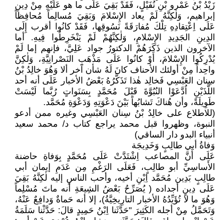
زَيْدُ بْنُ عَمْرو بْنِ نُفَيْلٍ، فَقَدْ بَقِيَ عَلَى ما هو عَلَيْهِ مِنْ دِينِ
إبراهيم، وَلٰكِنَّهُ لَمْ يعاد الإِسْلامَ وَبَقِيَ مُسالِماً مُحافِظاً
عَلَى اِعْتِقادِهِ تِلْكَ مُفارَقَةً نَسُوقِها، فَقَدْ كانُوا أقرب إِلَى
الدِينِ الجَدِيدِ الإِسْلامِ، وَلٰكِنَّهُمْ لَمْ يَنْخَرِطُوا فِيهِ. أما
الآخرون الذين ذَكَرَهُمْ الدكتورُ جواد عَلِيَّ، فإنهم إما لَمْ
يُدْرِكُوا الإِسْلامَ، أَوْ كانُوا عَلَى مَذْهَبِ النَصْرانِيَّةِ، وَلٰكِنَّ
واحِداً مِنْ أولئك الأحناف كانَ لَهُ شأن آخر ألا وَهُوَ خالِدُ بْنُ
سِنان العَبْسِي فَخالِد هٰذا تَذَكَّرُهُ بَعْضُ الأخبار عَلَى أنه أحد
اللَّذَيْنِ اُدَّعَوْا النُبُوَّةَ قَبْلَ مُحَمَّدٍ بِسَنَواتٍ رُبَّما لَيْسَتْ
طَوِيلَةً، وأن هُناكَ تَشابُهاً بَيْنَ دَعْوَتِهِ وَدَعْوَةِ مُحَمَّد.
(للاطلاع على خالِدُ بْنُ سِنان العَبْسِي وغيره ممن أدعو
النبوة، وظهروا قبل محمد يراجع كتاب د/ محمد سعيد
أنبياء البدو دار الساقي)
وَفاةُ أبي طالِبٍ وَخَدِيجَة
عَلَى أَنَّ المصاعب اِشْتَدَّتْ عَلَى مُحَمَّدٍ بِوَفاةِ حاضنة
الأَساسِيِّ أبو طالِبٍ، فَعَلَى الرَغْمِ مِن عَدَمِ إيمان أبي
طالِبٍ بَدِين مُحَمَّد اِبْنِ أخيه، وأحب الناسِ إليه لٰكِنَّهُ بَقِيَ
عَلَى دِينٍ أجداده ( يُصَرِّحُ بَعْضُ الشِيعَةِ أنه ماتَ مُسْلِماً
وَهُوَ ما لا تُؤَيِّدُهُ الأخبار التارِيخِيَّةُ)، إلا أنه حَماةٌ وَدافِعٌ عَنْهُ،
وَتَحَمَّلُ مِنْ أجله الكَثِيرَ "حَدَّثَنا اِبْنُ حَمِيدٍ قالَ: حَدَّثْنا سَلَمَةُ