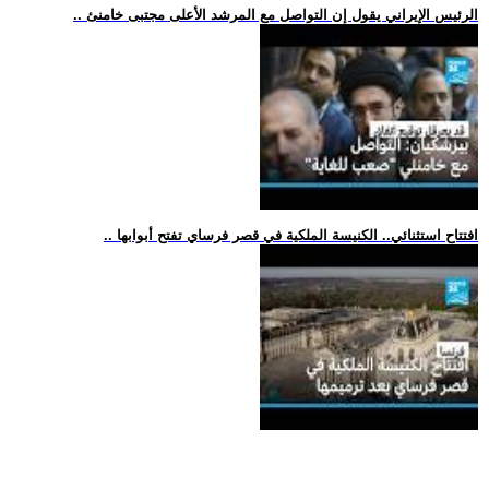
.. الرئيس الإيراني يقول إن التواصل مع المرشد الأعلى مجتبى خامنئ
.. افتتاح استثنائي.. الكنيسة الملكية في قصر فرساي تفتح أبوابها