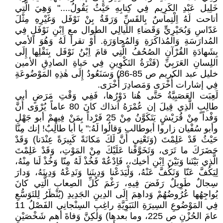
خَلِيل عَبْدِ الكَرِيم فِي كِتابِهِ حَيْثُ يَقُولُ...." وَهِيَ الَّتِي
أتاحت لَهُ اِلْتِماسٌ بِالقَسِّ وَرَقَةُ بِنْ نَوْفَل وَغَيْرِهِ مِثْلَ
عَدّاسِ وَبُحَيْرِيٍّ وَقَضاءِ اللَيالِي الطوال مع اِبْنِ نَوْفَلٍ فِي
المُدارَسَةِ وَالمُذاكَرَةِ وَالمُحاوَرَةِ. أَوْ تقرأ لَهُ وَهُوَ الأمي
بِشَهادَةِ القُرْآنِ الصُحُفُ الَّتِي قامَ اِبْنُ نَوْفَل بِنَقْلِها إِلَى
اللِسانِ العَرَبِيِّ (فَتْرَةُ التَكْوِينِ فِي حَياةِ الصادِقِ الأمين
خليل عبد الكريم ص 85-86) وَسَنَعُودُ إِلَى هٰذِهِ المَوْضُوعَةِ
فِي إشارات أُخْرَى وَمَصادِرَ أُخْرَى.
لَعِبَت العَصَبِيَّةُ حَتَّى هُنا دَوْرُها، فَفِي وَقْتِ مَرَضٍ أبي
طالِبٍ الَّذِي قِيلَ إن عُمْرَهُ آنذاك كانَ 80 عاماً يُرْوَى أَنَّ
وَفْداً مِنْ قُرَيْشٍ يَتَكَوَّنُ مِنْ 25 فَرْداً بِمَنْ فِيهِمْ أبو جَهْلِ
وأبو سُفْيان زاروا أبوطالب وَقالُوا لَهُ:" يا أبا طالِبٌ! إنك مِنّا
حَيْثُ قَدْ عَلِمْتَ (وَتَعْنِي أَنَّ لَكَ مَكانَةً كَبِيرَةً عِنْدَنا) وَقَدْ
حَضَرَكَ ما تَرَى، وَتَخَوَّفْنا عَلَيْكَ مِنْ المَوْتِ، وَقَدْ عَلِمْتَ
الَّذِي بَيْنَنا وَبَيْنَ اِبْنِ أخيك،، فَاِدْعُهْ فَخُذْ لَهُ مِنّا وَخُذْ لَنا مِنْهُ،
لِيَكُفَّ عَنّا وَنَكُفَّ عَنْهُ، وَلْيَدَعْنا وَدِينَنا وَنَدِعْهُ وَدِينَهُ، وَدارَ
سِجالٌ طَوِيلٌ رَفَضَ فِيهِ، رَغْمَ كُلِّ الصِعابِ الَّتِي كانَ
يُواجِهُها عُرُوضُهُمْ وَداهِمَ إِلَى الدِينِ الجَدِيدِ (يُنْظَرُ لِلتَوَسُّعِ
فِي المَوْضُوعِ السِيرَةِ النَبَوِيَّةِ راغِب السِنْجانِي الفَصْلُ 11
عامَ الحُزْنِ ص 225، وما بعدها) وَلٰكِنَّ وَفاةَ أهم شَخْصَيْنِ