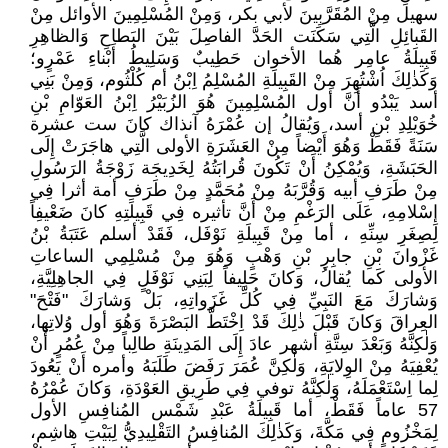
سهيل مِنْ المُقَرَّبِينَ لأبي بكر، وَمِنْ المُسْلِمِينَ الأوائل مِنْ
القَبائِلِ الَّتِي سَكَنَت الحَدَّ الفاصِلَ بَيْنَ البَطاحِ وَالظاهِرِ
قَبِيلَةُ عامِر هُما الأخوان حَطِيبٌ وَسَلِيطُ أَبْناءِ عَمْرٍو؛
وَكَذٰلِكَ اُشْتُهِرَ مِنْ القَبِيلَةِ المُسْلِمُ اِبْنُ أم كُلْثُوم، وَمِنْ بَنِي
أسد يَبْدُو أَنَّ أول المُسْلِمِينَ هُوَ الزُبَيْرُ اِبْنُ العَوّامِ بْنِ
خُوَيْلِدِ بْنِ أسد، وَيُقالُ إن عُمْرَهُ آنذاك كانَ ست عشرة
سَنَةً فَقَطْ وَهُوَ أَيْضاً مِنْ العَشَرَةِ الأولى الَّتِي هاجَرَتْ إِلَى
الحَبَشَةِ، وَيُمْكِنُ أَنْ تَكُونَ قُرابَتُهُ لِخَدِيجَة زَوْجَةُ الرَسُولِ
مِنْ طَرَفِ أبيه وَقُرَّبَهُ مِنْ مُحَمَّدٍ مِنْ طَرَفِ أمة أثرا فِي
إِسْلامِهِ، عَلَى الرَغْمِ مِنْ أَنَّ تأثيره فِي قَبِيلَتِهِ كانَ ضَعْيفِاً
لِصِغَرِ سِنِّهِ ، أما مِنْ قَبِيلَةِ نَوْفَل، فَقَدْ أسلم عَتَبَةُ بْنُ
غَزْوانَ بْنِ جابِرِ بْنِ وَهْبٍ وَهُوَ مِنْ مُسْلِمِي الساعاتِ
الأولى كَما يُقالُ، وَكانَ حَلِيفاً لِبَنِي نَوْفَلٍ فِي الجاهِلِيَّةِ،
وَشارَكَ مَعَ النَبِيِّ فِي كُلِّ غَزَواتِهِ، بَلْ وَشارَكَ "فَتْحَ"
العِراقَ وَكانَ قَبْلَ ذٰلِكَ قَدْ اِخْتَطَّ البَصْرَةَ وَهُوَ أول وُلاتِها،
وَلٰكِنَّهُ وَبَعْدَ سِتَّةِ أشهر عادَ إِلَى المَدِينَةِ طالِباً مِنْ عُمُرٍ أَنْ
يُعْفِيَهُ مِنْ الوِلايَةِ، وَلٰكِنَّ عُمَرَ رَفَضَ طَلَبَهُ وأمره أَنْ يَعُودَ
لِما اِسْتَعْمَلَهُ، وَلٰكِنَّهُ توفي فِي طَرِيقِ العَوْدَةِ، وَكانَ عُمْرُهُ
57 عاماً فَقَطْ، أما قَبِيلَةُ عَبْدِ شَمْس المُنافِسِ الأول
لِمَخْزُومٍ فِي مَكَّةَ، وَكَذٰلِكَ المُنافِسُ التَقْلِيدِيُّ لِبَيْتِ هاشِم،