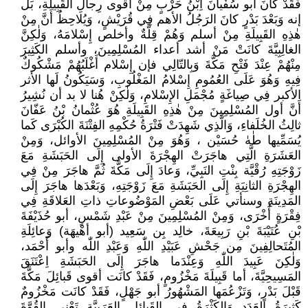
فَقَدْ كانَ أبو سُفْيانَ اِبْنُ حَرْبٍ مِنْ أقوى رِجالِ القَبِيلَةِ، بَلْ
إنه وَبَعْدَ بَدْرٍ كانَ الرَجُلُ الأهم فِي قُرَيْشٍ، وَيُلاحِظُ أَنَّ مِنْ
هٰذِهِ القَبِيلَةِ مِنْ أسلم وَهُمْ قِلَّةٌ وأخلص إِسْلامَهُ، وَلٰكِنَّ
الغالِبِيَّةَ كانَتْ مَنْ أشد أعداء المُسْلِمِينَ، وأسلم الكَثِيرَ
مِنْهُمْ عِنْدَ فَتْحِ مَكَّةَ وَبِالتّالِي فإن إِسْلام أَغْلَبُهُمْ مَشْكُوكٌ
فِيهِ وَهُوَ عَلَى العُمُومِ إِسْلامُ المَغْلُوبِ، وَسَيَكُونُ لَها الأثر
الأكبر فِي صِياغَةٍ مُجْمَلِ الإِسْلامِ، وَلٰكِنْ هُنا لا بد أن نُشِيرُ
أَنَّ أول المُسْلِمِينَ مِنْ هٰذِهِ القَبِيلَةِ هُوَ عُثْمانُ بْنُ عَفّانَ
ثالِثُ الخُلَفاءِ، وَالَّذِي شَهِدَتْ فَتْرَةُ حُكْمِهِ الفِتْنَةَ الكُبْرَى كَما
يُسَمِّيها طٰهٰ حُسَيْن ، وَهُوَ مِنْ المُسْلِمِينَ الأوائل، وَمِنْ
العَشَرَةِ الَّتِي هاجَرَتْ الهِجْرَةَ الأولى إِلَى الحَبَشَةِ مَعَ
زَوْجَتِهِ رُقْيَّة بِنْتِ النَبِيِّ، وَعادَ إِلَى مَكَّةَ ثُمَّ هاجَرَ مِنْ فِي
الهِجْرَةِ الثانِيَةِ إِلَى الحَبَشَةِ مَعَ زَوْجَتِهِ، وَبَعْدَها هاجَرَ إِلَى
المَدِينَةِ وسنأتي عَلَى بَعْضِ المَوْضُوعاتِ ذاتِ العَلاقَةِ فِي
فِقْرَةٍ أُخْرَى، وَمِنْ المُسْلِمِينَ مِنْ عَبْدِ شَمْسٍ، أبو حُذَيْفَةَ
بْنِ عُتَيْبَةَ بْنِ رَبِيعَةَ، خالِد بِن سَعِيد (أبو أهْيهَة) وَعائِلَةِ
المُتَحالِفِينَ مِن جَحْشِ عَبَيْدِ اللّٰهِ وَعَبْدِ اللّٰه وأبو أَحْمَد،
وَلٰكِنَ عَبِيدَ اللّٰهِ وَعِنْدَما هاجَرَ إِلَى الحَبَشَةِ اِعْتَنَقَ
المَسِيحِيَّةَ، أما قَبِيلَةَ مَخْزُومٍ، فَقَدْ كانَت أقوى قَبائِلَ مَكَّةَ
قَبْلَ بَدْرٍ، وَتَزْعُمَها المَشْهُورُ أبو جَهْلٍ، فَقَدْ كانَت مَخْزُومٌ
كَثِيرَةُ العَدَدِ وَالكَثْرَةُ فِي القَبائِلِ العَرَبِيَّةِ تَعْنِي القُوَّةَ