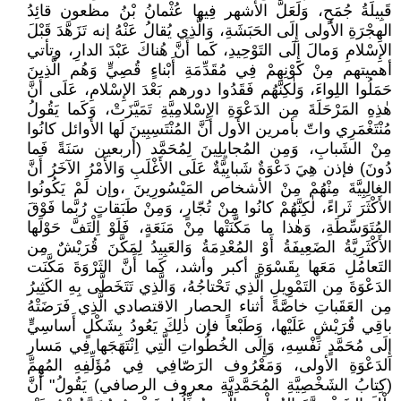
قَبِيلَةُ جُمَحٍ، وَلَعَلَّ الأشهر فِيها عُثْمانُ بْنُ مظعون قائِدُ
الهِجْرَةِ الأولى إِلَى الحَبَشَةِ، وَالَّذِي يُقالُ عَنْهُ إنه تَزَهَّدَ قَبْلَ
الإِسْلامِ وَمالَ إِلَى التَوْحِيدِ، كَما أَنَّ هُناكَ عَبْدَ الدارِ، وتأتي
أهميتهم مِنْ كَوْنِهِمْ فِي مُقَدِّمَةِ أَبْناءٍ قُصِيٍّ وَهُم الَّذِينَ
حَمَلُوا اللِواءَ، وَلٰكِنَّهُم فَقَدُوا دورهم بَعْدَ الإِسْلامِ، عَلَى أَنَّ
هٰذِهِ المَرْحَلَةَ مِن الدَعْوَةِ الإِسْلامِيَّةِ تَمَيَّزَتْ، وَكَما يَقُولُ
مُنْتَغْمَرِي واتّ بأمرين الأول أَنَّ المُنْتَسِبِينَ لَها الأوائل كانُوا
مِنْ الشَبابِ، وَمِن المُجايِلِينَ لِمُحَمَّد (أربعين سَنَةً فَما
دُونَ) فإذن هِيَ دَعْوَةٌ شَبابِيَّةٌ عَلَى الأَغْلَبِ وَالأَمْرُ الآخَرُ أَنَّ
الغالِبِيَّةَ مِنْهُمْ مِنْ الأشخاص المَيْسُورِينَ ،وإن لَمْ يَكُونُوا
الأَكْثَرَ ثَراءً، لٰكِنَّهُمْ كانُوا مِنْ تُجّارٍ، وَمِنْ طَبَقاتٍ رُبَّما فَوْقَ
المُتَوَسِّطَةِ، وَهٰذا ما مَكَّنَتْها مِنْ مَنَعَةٍ، فَلَوْ اِلْتَفَّ حَوْلَها
الأَكْثَرِيَّةُ الضَعِيفَةُ أَوْ المُعْدِمَةُ وَالعَبِيدُ لِمَكَّنَ قُرَيْشٌ مِن
التَعامُلِ مَعَها بِقَسْوَةِ أكبر وأشد، كَما أَنَّ الثَرْوَةَ مَكَّنَت
الدَعْوَةَ مِن التَمْوِيلِ الَّذِي تَحْتاجُهُ، وَالَّذِي تَتَخَطَّى بِهِ الكَثِيرُ
مِن العَقَباتِ خاصَّةً أثناء الحصار الاقتصادي الَّذِي فَرَضَتْهُ
باقِي قُرَيْشٍ عَلَيْها، وَطَبْعاً فإن ذٰلِكَ يَعُودُ بِشَكْلٍ أَساسِيٍّ
إِلَى مُحَمَّدٍ نَفْسِهِ، وَإِلَى الخُطُواتِ الَّتِي اِنْتَهَجَها فِي مَسارِ
الدَعْوَةِ الأولى، وَمَعْرُوف الرَصّافِي فِي مُؤَلِّفِهِ المُهِمِّ
(كِتابُ الشَخْصِيَّةِ المُحَمَّدِيَّةِ معروف الرصافي) يَقُولُ" أَنَّ