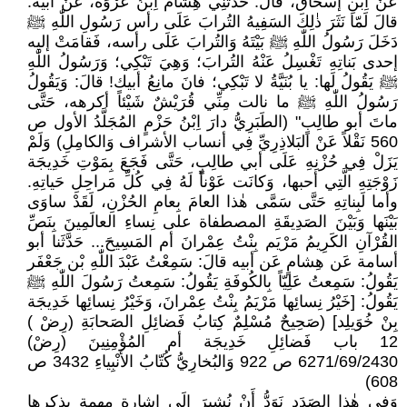
عَنْ اِبْنِ إسحاق، قالَ: حَدَّثَنِي هِشام اِبْنُ عُرْوَة، عَنْ أبيه:
قالَ لَمّا نَثَرَ ذٰلِكَ السَفِيهُ التُرابَ عَلَى رأس رَسُولِ اللّٰهِ ﷺ
دَخَلَ رَسُولُ اللّٰهِ ﷺ بَيْتَهُ وَالتُرابَ عَلَى رأسه، فَقامَتْ إليه
إحدى بَناتِهِ تَغْسِلُ عَنْهُ التُرابَ؛ وَهِيَ تَبْكِي؛ وَرَسُولُ اللّٰهِ
ﷺ يَقُولُ لَها: يا بُنَيَّةُ لا تَبْكِي؛ فانَ مانِعُ أبيك! قالَ: وَيَقُولُ
رَسُولُ اللّٰهِ ﷺ ما نالت مِنِّي قُرَيْشٌ شَيْئاً أكرهه، حَتَّى
ماتَ أبو طالِبٍ" (الطَبَرِيُّ دارَ اِبْنُ حَزْمٍ المُجَلَّدُ الأول ص
560 نَقْلاً عَنْ البَلاذِرِيِّ فِي أنساب الأشراف وَالكامِلِ) وَلَمْ
يَزَلْ فِي حُزْنِهِ عَلَى أبي طالِبٍ، حَتَّى فَجَعَ بِمَوْتِ خَدِيجَة
زَوْجَتِهِ الَّتِي أحبها، وَكانَت عَوْناً لَهُ فِي كُلِّ مَراحِلِ حَياتِهِ.
وأما لَبِناتِهِ حَتَّى سَمَّى هٰذا العامَ بِعامِ الحُزْنِ، لَقَدْ ساوَى
بَيْنَها وَبَيْنَ الصَدِيقَةِ المصطفاة على نِساءِ العالَمِينَ بِنَصِّ
القُرْآنِ الكَرِيمُ مَرْيَم بِنْتُ عِمْرانَ أم المَسِيحَ... حَدَّثَنا أبو
أسامة عَن هِشامٍ عَن أبيه قالَ: سَمِعْتُ عَبْدَ اللّٰهِ بْن جَعْفَر
يَقُولُ: سَمِعتُ عَلِيّاً بِالكُوفَةِ يَقُولُ: سَمِعتُ رَسُولَ اللّٰهِ ﷺ
يَقُولُ: [خَيْرُ نِسائِها مَرْيَمُ بِنْتُ عِمْرانَ، وَخَيْرُ نِسائِها خَدِيجَة
بِنْ خُوَيلِد] (صَحِيحٌ مُسْلِمٌ كِتابُ فَضائِلِ الصَحابَةِ (رِضْ )
12 باب فَضائِلِ خَدِيجَة أم المُؤْمِنِينَ (رِضْ)
6271/69/2430 ص 922 وَالبُخارِيُّ كُتّابُ الأَنْبِياءِ 3432 ص
608)
وَفِي هٰذا الصَدَدِ نَوَدُّ أَنْ نُشِيرَ إِلَى إشارة مهمة يذكرها