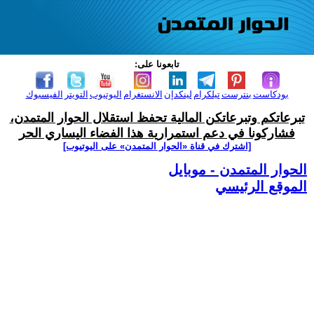
تابعونا على:
بودكاست
بنترست
تيلكرام
لينكدإن
الانستغرام
اليوتيوب
التويتر
الفيسبوك
تبرعاتكم وتبرعاتكن المالية تحفظ استقلال الحوار المتمدن،
فشاركونا في دعم استمرارية هذا الفضاء اليساري الحر
[اشترك في قناة ‫«الحوار المتمدن» على اليوتيوب]
الحوار المتمدن - موبايل
الموقع الرئيسي