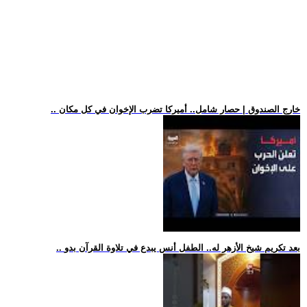
.. خارج الصندوق | حصار شامل.. أميركا تضرب الإخوان في كل مكان
.. بعد تكريم شيخ الأزهر له.. الطفل أنس يبدع في تلاوة القرآن بدو