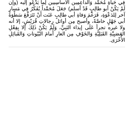
فِي حَياةِ مُحَمَّد وَالداعِمِين الأَساسِيين لِما يَدْعُو إليه (وإن
لَمْ يَكُنْ أبو طالِبٍ قَدْ أسلم) جَعَلَ مُحَمَّداً يُفَكِّرُ فِي مَسارٍ
آخر لِلدَعْوَةِ، فَرَغْمَ وَفاةِ أبي طالِبٍ عَنَت أَنْ تَتَرَفَّعَ سَطْوَةَ
أبي جَهْلٍ خاصَّةً، وأصبح مِن أوائل رِجالاتِ قُرَيْشٍ، إلا أنه
ولا غيره تجرأ عَلَى إيذاء النَبِيِّ، وَلَمْ يَكُنْ ذٰلِكَ إلا بِفِعْلِ
العَصَبِيَّةِ القَبَلِيَّةِ وَالخَوْفِ مِن العارِ أَمامَ البُيُوتاتِ وَالقَبائِلِ
الأُخْرَى.