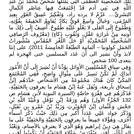
تِلْكَ الشَخْصِيَّةَ العُظْمَى الَّتِي يُمَثِّلُها شَخْصٌ مُحَمَّدُ بْنُ عَبْدِ
اللّٰهِ فِي بَنِي آدم قَدْ اِجْتَمَعَتْ فِيها عِناصُر الكَمالِ
البَشَرِيِّ.... عَزْمٌ لا يرده راد، وَتَفْكِيرٌ عَمِيقُ الغَوْرِ بِعِيدِ
المَرْمَى، وَخَيالٌ واسِعٌ قَوِيٌّ يَكادُ يُقاوِمُ الحَقِيقَةَ بِقُوَّتِهِ،
وَطُمُوحٌ إِلَى العَلَى لا يَعْلُو عَلَيْهِ طُمُوحٌ. أُضِيفُ إِلَى ذٰلِكَ ما
أوتيه مِنْ غَزارَةِ عَقْلٍ، وَثُقُوبِ ذَكاءٍ) (مَعْرُوف الرَصافِي
الشَخْصِيَّةِ المُحَمَّدِيَّةِ أَوْ حَلِّ اللُغْزِ المُقَدَّسِ مَنْشُوراتُ
الجَمَلِ كولونيا – ألمانية الطَبْعَةُ الخامِسَةُ 2011). على إننَا
لابدَ وأنْ نشير الى أَنَ عَدَد المسلمين حَتى الهِجرة لم
يتعدى 100 شخص
وَفِي سِياقِ المُسْلِمِينَ الأوائل بِوُدِّنا أَنْ نُشِيرَ إِلَى أَنَّ الأُمُورَ
آنذاك لَمْ تَكُنْ تَسِيرُ عَلَى مِنْوالٍ واضِحٍ، فَفِي المُجْتَمَعِ
المَكِّيِّ كانَ هُناكَ مَجْمُوعَةٌ مِن الأشخاص حَدَّدَهُم اِبْنُ
إسحاق بأربعة، وَنُقِلَ عَنهُ اِبْنُ هِشام ما يعرفون بِالحَنَفِيَّةِ،
فَذَكَرَهُم فِي فِقْرَةٍ خاصَّةٍ (السيرة النبوية لأبن هشام ص
132 الجُزْءُ الأول) وَهُم وَرَقَةُ اِبْنِ نَوْفَلِ وَعُبَيْدُ اللّٰهِ بْنِ
جَحْش وَعُثْمان اِبْنُ الحُوَيْرِثِ وَزَيْدُ بْنُ عَمْرو بِنِ نُفَيْلٍ،
وَذَكَرَ جَواد عَلِي عَدَداً أكبر مِن ذٰلِكَ حَيْثُ ذَكَرَ أسماء
أُخْرَى، وَهٰؤُلاءِ جَمِيعاً ما يعرفون بِالحَنَفِيَّةِ وَالحَنَفِيَّةُ عَلَى ما
يقال هِيَ دِينُ إبراهيم وَهُوَ الَّذِي لا يعترف بالأصنام، وَيَعْبُدُ
إله أَعْلَى أقدر وَيُفْتَرَضُ بِهٰؤُلاءِ الحَنَفِيَّةِ أَنْ يَكُونُوا أقرب