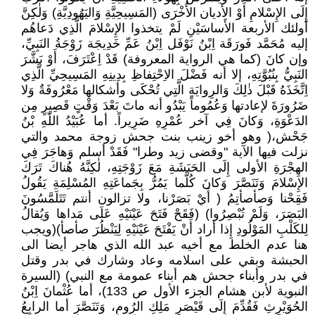
إِلَى الإِسْلامِ أَوْ الأديان الأُخْرَى (المَسِيحِيَّةِ وَاليَهُودِيَّةِ) وَلٰكِنَّ
أولئك الأربعة الأَساسَيْنِ لَمْ يتخذوا الإِسْلامَ الَّذِي دَعاهُم
إليه مُحَمَّد فَورَقَة اِبْنُ نَوْفَل اِبْنُ عَمِّ خَدِيجَة زَوْجَةُ النَبِيِّ،
وإن كانَ (كما هي الرواية المعروفة) قَدْ اِعْتَرَفَ، أَوْ بَشَّرَ
النَبِيُّ بِنُبُوَّتِهِ، إلا أنه فَضْلَ الاِحْتِفاظِ بِدِينِهِ المَسِيحِيِّ الَّذِي
اِتَّخَذَهُ قَبْلَ ذٰلِكَ وَالرِوايَةِ الَّتِي تُحْكَى وأشكالها مَعْرُوفَةٌ وَلا
ضَرُورَةَ لإعادتها وَعُمُوماً يَبْدُو أنه ماتَ بَعْدَ وَقْتٍ قَصِيرٍ مِن
الدَعْوَةِ، وَكانَ فِي آخر عُمْرِهِ ضَرِيراً. أما عُبَيْدُ اللّٰهِ بْنُ
جَحْش،( وهو أخو زينب بنت جحش زوجة محمد والتي
نزلت فيها الآية "وقضى زيد وطرا" فَقَدْ أسلم وَهاجَرَ فِي
الهِجْرَةِ الأولى إِلَى الحَبَشَةِ مَعَ زَوْجَتِهِ، لٰكِنَّهُ هُناكَ تَرَكَ
الإِسْلامَ وَتَنَصَّرَ وَكانَ كُلَّما يَمُرُّ بِجَماعَتِهِ المُسْلِمَةِ يَقُولُ
فَقِحْنا وَصأصأتِمُ ( أَيْ بَصَرْنا، ولا تزالون أنتم تَتَلَمَّسُونَ
البَصَرَ، وَلَمْ تُبْصِرُوا) (فَقَحْ فَتَحَ عَيْنَيْهِ عَلَى مَداها وَيُقالُ
لِلكَلْبِ المَوْلُودِ إِذا أراد أَنْ يَفْتَحَ عَيْنَيْهِ لِيَنْظُرَ صأصأ)(ويجب
هنا عدم الخلط مع أخيه عبد الله الذي هاجر أيضا الى
الحبشة وبقي على اسلامه وعاد وشارك في بدر وقتل
في بدر وأبناء جحش هم أبناء عمومة مع النبي) (السيرة
النبوية لأبن هشام الجزء الأول ص 133)، أما عُثْمانَ اِبْنُ
الحُوَيْرِثِ فَقُدِّمَ إِلَى قَيْصَرِ مَلِكِ الرُومِ، وَتَنَصَّرَ أما الرابِعُ