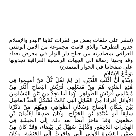
(ننشر على حلقات بعض من فقرات كتابنا "البدو والإسلام
جذور التطرف" والذي قامت مجموعة من الامن الوطني
العراقي بمصادرته من جناح دار النهار في معرض بغداد
وقد وجهنا رسالة الى الجهات الرسمية العراقية تجدونها
على صفحاتنا في الحوار المتمدن)
تَوَسُّعُ الإِسْلامِ
وَيَبْدُو أَنَّ أَغْلَبَ اللَّذَيْنِ، إن لِمْ نَقُلْ كُلَّ مَنْ أسلموا فِي
هٰذِهِ الفَتْرَةِ هُمْ مِنْ مُسْلِمِي قُرَيْشِ البَطاحِ أَكْثَرَ مِنْ
مُسْلِمِي قُرَيْشٍ الظَواهِرِ، كَما أننا نَجِدُ مِنْ بَيْنِ المُسْلِمِينَ
الأوائل أفرادا مِنْ القَبائِلِ الَّتِي كانَتْ تُشَكِّلُ الحَدَّ الفاصِلَ
بَيْنَ سُكّانِ البَطاحِ وَسُكّانِ الظَواهِرِ، وَمِنْهُمْ مَنْ ذَكَرْنا
سابِقاً أبو عُبَيْدَةَ بْنِ الجَرّاح، وَكانَ صَدِيقاً لِعُثْمانَ بْنِ
مظعون، وَقَدْ هاجَرَ أَيْضاً بعد ذلك إِلَى الحَبَشَةِ فِي
الهِجْراتِ اللاحِقَةِ، وَكَذٰلِكَ سُهَيْلُ بْن بَيْضاءَ، وَقَدْ كانَ مِنْ
ضِمْنِ العَشَرَةِ الأولى الَّتِي هاجَرَتْ إِلَى الحَبَشَةِ، وَكانَ