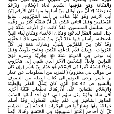
وَالمَكانَةَ وَمَعَ مَوْقِفِها الشَدِيدِ تُجاهَ الإِسْلامِ، وَتَزْعَمُ
مُعارَضَتَهُ إلا أَنَّ مِن أوائل مَنْ أسلموا مِنها كانَ الأرقم اِبْنُ
أبي الأرقم وَهُوَ عَبْدُ مَناف بِن أسد المَخْزُومِي، سابِعُ
المُسْلِمِينَ وَقِيلَ الثانِي عَشَرَ، بَلْ أَنَّ فَضْلَهُ أَكْثَرُ مِن رَقْمِهِ
في تسلسل المسلمين، فَقَدْ كانَت دارُ الأرقم بِمَكَّةَ فِي
جَبَلِ الصَفا المَقَرُّ لِلدَعْوَةِ وَمَكانِ الاِخْتِفاءِ وَمَكانِ لِقاءِ النَبِيِّ
بأصحابه، وأسلم فِيها عَدَدٌ كَبِيرٌ مِنْ مُسْلِمِي تِلْكَ الحِقْبَةِ،
وَقَدْ كانَ مِنْ المُقَرَّبِينَ لِلنَبِيِّ، وَشارَكَ مَعَهُ فِي كُلِّ
الغَزَواتِ ، وَبِذٰلِكَ قَدِّمَ لِلدَعْوَةِ الكَثِيرَ، وَعاشَ طَوِيلاً، وَقِيلَ
إنه توفي فِي المَدِينَةِ سَنَةَ 55 هِجْرِيَّةً وعمره فَوْقَ
الثَمانِينَ، وَلَعَلَّ الشَخْصَ الآخَرَ الَّذِي يَنْتَمِي إِلَى مَخْزُومٍ،
وَتَرَدُّدَ اِسْمُهُ كَثِيراً فِي الإِسْلامِ هُوَ عَمّار بِنْ ياسِر (وإن كان
من موالي بني مخزوم) ( للمزيد من المعلومات عن عمار
بن ياسر يرجى العودة الى كتاب الصلة بين التصوف
والتشيع ص 42-50) الَّذِي كانَ يُمَثِّلُ الفَقْرَ وَالطَيبَةَ
وَالإِسْلامَ المُتَفانِيَ. عَلَى أَنَّ هُناكَ تَجَمُّعاتٍ قَبْلِيَّةً أُخْرَى
أقل شأنا وَقُوَّةً مِثْلَ سَهْمِ الَّتِي كانَ أحد أبنائها السَبَبَ
الظاهِرَ المُباشِرَ فِي عَقْدِ حِلْفِ الفُضُولِ، وَقَدْ أسلم
جَماعَةً مِنْها وَشارَكُوا فِي الهِجْراتِ اللاحِقَةِ إِلَى الحَبَشَةِ،
بَلْ أَنَّ أحدهم اِعْتَنَقَ المَسِيحِيَّةَ فِي الحَبَشَةِ وَهُناكَ أَيْضاً