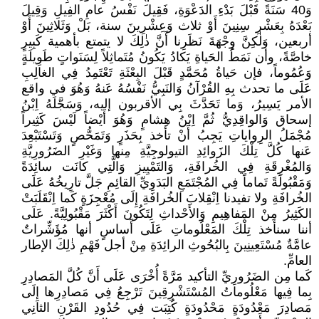
وَ40 سَنَةً قَبْلَ بَدْءِ الدَعْوَةِ، فَقِيلَ نَفْسُ عامِ الفِيلِ وَقِيلَ
بَعْدَهُ بِعَشْرِ سِنِينَ أَوْ ثلاث وَعِشْرِينَ سنة، بَلْ وَثَلاثِينَ أَوْ
أربعين، وَلٰكِنَّ وِجْهَةَ نَظَرِنا أَنَّ ذٰلِكَ لا يتمتع بأهمية كَبِيرٍ
خاصَّةً، وأن نَمَطُ الحَياةِ يَكادُ يَكُونُ مُتَماثِلاً لِسَنَواتٍ طَوِيلَةٍ
وَعُمُوماً، فإن حَياةُ مُحَمَّدٍ قَبْلَ البِعْثَةِ تَعْتَمِدُ فِي الغالِبِ
عَلَى ما تحدث بِهِ القُرْآنُ وَالنَبِيُّ نَفْسُهُ عَنهُ وَهُوَ في واقع
الأمر يَسِيرُ، وَما تَحَدَّثَ بِي الأقربون إليه، وَسَجَّلَهُ اِبْنُ
إسحاق وَالواقِدِيُّ ثُمَّ اِبْنُ هِشامٍ وَهُوَ أَيْضاً لَيْسَ كَثِيراً
مُجْمَلُ الرِواياتِ يَجِبُ أَنْ تأخذ بِحَذَرٍ وَتَمَحُّصٍ وَتَسْتَبْعِدَ
عَنها كُلَّ تِلْكَ الزَوائِدِ التيولوجِيَّةِ مِنها وَغَيْرِ الضَرُورِيَّةِ
وَالمُغْرِقَةِ فِي الخُرافَةِ، وَالتَمْيِيزِ وَالَّتِي كانَت سائِدَةً
وَمَقْبُولَةً تَماماً فِي المُجْتَمَعِ البَدَوِيِّ القائِمِ جَلَّ تارِيخُهُ عَلَى
الخُرافَةِ ولا تفيدنا اِنْقِلابَ الخُرافَةِ إِلَى مُعْجِزَةٍ كَما اِنْقَلَبَتْ
الكَثِيرُ مِنْ المَفاهِيمِ وَالأَحْداثِ لِتَكُونَ أَكْثَرَ مَقْبُولِيَّةً. عَلَى
أننا سنأخذ تِلْكَ المَعْلُوماتِ عَلَى أَساسٍ أنها مُؤَشِّراتٌ
عامَّةٌ مُسْتَعِينِينَ بِالبُحُوثِ الرائِدَةِ مِنْ أجل فَهْمِ ذٰلِكَ الإطار
العامِّ.
كَما مِن الضَرُورِيِّ التأكيد مَرَّةً أُخْرَى عَلَى أَنَّ كُلَّ المَصادِرِ
بِما فِيها مَعْلُوماتُ المُسْتَشْرِقِينَ تَرْجِعُ فِي مَصادِرِها إِلَى
مَصادِرَ مَعْدُودَةٍ مَحْدُودَةٍ كُتِبَت فِي حُدُودِ القَرْنِ الثانِي