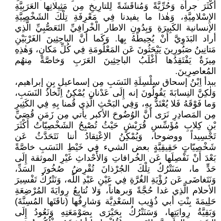
أَكْثَرَ جرأة وَحُرِّيَّةً وَمُناقَشَةً لِلتارِيخِ مِن مَثِيلاتِها العَرَبِيَّةِ
الإِسْلامِيَّةِ، وَهٰذا ما يفيدنا فِي مَعْرِفَةِ تِلْكَ الشَخْصِيَّةِ
الإنسانية الكَبِيرَةِ وَبِدُونِ الاطار الْخْرافِيِّ التَعَصُّبِيِّ الَّذِي
أراد البَدَوِيَّ أَنْ يُحِيطَهُ بِها. وَكَما أَنَّ الباحِثِينَ الغَرْبَيْنِ
مَتانِينُ صَبُورِينَ يَبْحَثُونَ عَن المَعْلُومَةِ فِي كُلِّ مَكانٍ، وَهٰذِهِ
مِيزَةٌ يَفْتَقِدُها أَغْلَبُ الباحِثِينَ العَرَبِ وَخاصَّةً مِنهُم
المُعاصِرِينَ.
يبدأ اِبْنُ إسحاق سِلْسِلَةِ النَسَبِ مِن إسماعيل بِنِ إبراهيم،
وَلٰكِنَّ النِسابَةَ يَقُولُونَ إنه إِلَى عَدْنان يُمْكِنُ اِتِّخاذُ النَسَبِ،
وَما فَوْقَهُ فَلا يُعْتَدُّ بِهِ، وَفِي البَحْثِ الَّذِي قُمنا بِهِ فِي الكَثِيرِ
مِن المَصادِرِ نَرَى أَنَّ الوُضُوحَ الأكبر يأتي مِن زَمَنِ قُصَيِّ
بْنِ كِلابِ مُؤَسِّسِ قُرَيْشٍ حَيْثُ تُصْبِحُ الشَخْصِيّاتُ أَكْثَرَ
تَجْسِيداً ووضوحا، وَيُمْكِنُ الاِعْتِقادُ أننا نَتَحَدَّثُ عَن
شَخْصِيّاتٍ حَقِيقِيَّةٍ بعض الشيء فِي خَيْطِ النَسَبِ خاصَّةً
بَعْدَ أَنْ نَفْصِلَها عَن الخُرافاتِ وَالأَحْداثِ غَيْرِ الموثقة إِلَى
حَدٍّ ما، سَنَتْرُكُ تِلْكَ الجُرْذانَ تُقْرِضُ صُخُورَ السَدِّ،
وَنَتَغاضَى عَن رُؤْيَةِ الغُرَّةِ فِي عَيْنِ عَبْدِ اللّٰه، وَنَتْرُكُ تَفْسِيرَ
الأحلام الَّذِي غدا حُجَّةً وَبرهاناً، وَلا نُتابِعُ رِوايَةَ المُرْضِعَةِ
حَلِيمَةَ بِنْتِ أبي ذُؤِيب السَعْدِيَّة وَشارِفُها (ناقَتَها المُسِنَّةَ)
وَبَقِيَّةُ رِوايَتِها، وَسَنَتْرُكُ بِحَيْرَى بِصَوْمَعَتِهِ وَنَعُودُ إِلَى