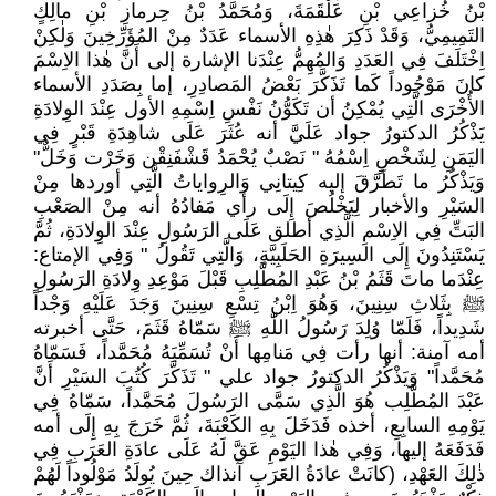
بْنُ خُزاعِي بْنِ عَلْقَمَةَ، وَمُحَمَّدُ بْنُ حِرمازِ بْنِ مالِكٍ
التَمِيمِيُّ، وَقَدْ ذَكِرَ هٰذِهِ الأسماء عَدَدٌ مِنْ المُؤَرِّخِينَ وَلٰكِنْ
اِخْتَلَفَ فِي العَدَدِ وَالمُهِمُّ عِنْدَنا الإشارة إلى أَنَّ هٰذا الاِسْمَ
كانَ مَوْجُوداً كَما تَذَكَّرَ بَعْضُ المَصادِرِ، إما بِصَدَدِ الأسماء
الأُخْرَى الَّتِي يُمْكِنُ أن تَكَوُّنُ نَفْسِ اِسْمِهِ الأول عِنْدَ الوِلادَةِ
يَذْكُرُ الدكتورُ جواد عَلَيَّ أنه عُثَرَ عَلَى شاهِدَةِ قَبْرٍ فِي
اليَمَنِ لِشَخْصٍ اِسْمُهُ " نَصْبٌ يُحْمَدُ قَشْفَنِقْن وَخَرْت وَخَلٌّ"
وَيَذْكُرُ ما تَطَرَّقَ إليه كِيتانِي وَالرِواياتُ الَّتِي أوردها مِنْ
السَيْرِ والأخبار لِيَخْلُصَ إِلَى رأي مَفادُهُ أنه مِنْ الصَعْبِ
البَتِّ فِي الاِسْمِ الَّذِي أطلق عَلَى الرَسُولِ عِنْدَ الوِلادَةِ، ثُمَّ
يَسْتَنِدُونَ إِلَى السِيرَةِ الحَلَبِيَّةِ، وَالَّتِي تَقُولُ " وَفِي الإمتاع:
عِنْدَما ماتَ قَثَمُ بْنُ عَبْدِ المُطَّلِبِ قَبْلَ مَوْعِدِ وِلادَةِ الرَسُولِ
ﷺ بِثَلاثِ سِنِينَ، وَهُوَ اِبْنُ تِسْعِ سِنِينَ وَجَدَ عَلَيْهِ وَجْداً
شَدِيداً، فَلَمّا وُلِدَ رَسُولُ اللّٰهِ ﷺ سَمّاهُ قَثَمَ، حَتَّى أخبرته
أمه آمنة: أنها رأت فِي مَنامِها أَنْ تُسَمِّيَهُ مُحَمَّداً، فَسَمّاهُ
مُحَمَّداً" وَيَذْكُرُ الدكتورُ جواد علي " تَذَكَّرَ كُتُبَ السَيْرِ أَنَّ
عَبْدَ المُطَّلِب هُوَ الَّذِي سَمَّى الرَسُولَ مُحَمَّداً، سَمّاهُ فِي
يَوْمِهِ السابِعِ، أخذه فَدَخَلَ بِهِ الكَعْبَةَ، ثُمَّ خَرَجَ بِهِ إِلَى أمه
فَدَفَعَهُ إليها، وَفِي هٰذا اليَوْمِ عَقَّ لَهُ عَلَى عادَةِ العَرَبِ فِي
ذٰلِكَ العَهْدِ، (كانَتْ عادَةُ العَرَبِ آنذاك حِينَ يُولَدُ مَوْلُوداً لَهُمْ