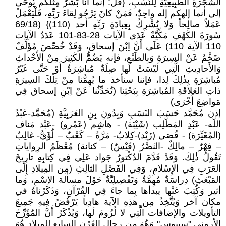
الشَجَرَةِ الطَبِيعِيَّةِ لِلنَسَبِ، {قُلْ: إنما أنا بَشَرٌ مِثْلُكُم يُوحَى
إلي أنما إلهكم إله واحِدٌ، فَمَنْ كانَ يَرْجُو لِقاءَ رَبِّهِ، فَلْيَعْمَلْ
عَمَلاً صالِحاً وَلا يُشْرِكُ بِعِبادَةِ رَبِّهِ أحد (110)} (69/18
سُورَةَ الكَهْفِ مَكِّيَّةٌ عَدَى الآيات 28-83-101 عَدَدُ الآيات
110 الآية 110) عَلَى أَنَّ اِبْنَ إسحاق، وَقَدْ خُصِّصَ مُؤَلِّفٌ
ضَخْمٌ عَنْ السِيرَةِ وَبِالطَبْعِ، فإنه يَضُمُّ الكَثِيرَ مِنْ الأَحْداثِ
وَالأَحادِيثِ الَّتِي لَيْسَتْ لَها صِلَةٌ مُباشِرَةٌ أَوْ حَتَّى غَيْرُ
مُباشِرَةٍ بِذٰلِكَ لِذا، فإننا سنأخذ ما يُهِمُّنا مِنْ تِلْكَ السِيرَةِ
ذاتِ العَلاقَةِ المُباشِرَةِ بِبَحْثِنا (تُحَدِّثُنا عَنْ اِبْنِ إسحاق فِي
مَواضِعَ أُخْرَى)
إذن مُحَمَّد حَسَبَ النَسَبِ وَبِدُونِ بِنِ العَرَبِيَّةِ (مُحَمَّد-عَبْدُ
اللّٰه- عَبْدِ المَطَّلِب (شَيْبَة) - هاشِم (عَمْرو) -عَبْد مَناف
(المُغَيِّرَة) - قُصَي (زَيْد)-كِلابٌ- مَرَّةً – كَعْبٌ – لُؤَيٌّ- غالِبٌ
– فِهْرٌ – مالِكٌ -النَضْرُ (قَيْسٌ) – كنانة) مُعْظَمُ الرِواياتِ
تَقُولُ ذٰلِكَ. وَقَدْ قَدَّمَ الدُكْتورُ جَواد عَلِي فِي كِتابِهِ تارِيخَ
العَرَبِ فِي الإِسْلامِ، وَفِي الفَصْلِ الثالِثِ (مِن المِيلادِ إِلَى
المَبْعَثِ) دِراسَةٌ مُهِمَّةٌ وَتَفْصِيلِيَّةٌ حَوْلَ مسألة الاِسْمِ، وَما
أثير وَكُتِبَ عَنْها يبدأها بِما جاءَ فِي القُرْآنِ، وَذَكَرْناهُ في
مكان آخر وَيُتَّخِذُ مِن هٰذِهِ الآية هادِياً يَرْفُضُ فِيهِ جَمِيعَ
التأويلات والإضافات الَّتِي لا لُزُومَ لَها، وَيُذْكَرُ أَنَّ المُؤَرِّخَ
الأرمني "سبيوس" وَهُوَ مِن رِجالِ القَرْنِ السابِعِ لِلمِيلادِ هُوَ