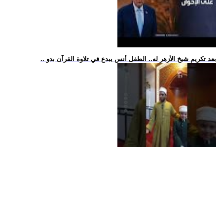
.. بعد تكريم شيخ الأزهر له.. الطفل أنس يبدع في تلاوة القرآن بدو