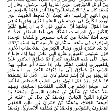
مِنْ أوائل المُؤَرِّخِينَ الَّذِينَ أشاروا إِلَى الرَسُولِ، وَقالَ إن
مُحَمَّد كانَ مِنْ " الإسْماعِيلِيِّينَ" وَقَدْ أنذر قَوْمُهُ بِالعَوْدَةِ إِلَى
دِينِ آبائهم "إبراهيم" (هُنا يَجِبُ أَنْ نُلاحِظَ الحَدِيثَ الَّذِي
أورده الكَلْبِيُّ فِي حديثه عَن الصَنَمِ العُزَّى وَهُوَ ما يُنافِي
هٰذا القَوْلَ، وَنَعْتَقِدُ أَنَّ الدكتورَ عَلِي لا بد أن اِطَّلَعَ عَلَيْهِ)
(الكَثِيرُ مِنْ الدراسات تَشَكِّكُ فِي هٰذا المَصْدَرِ حَيْثُ لا
توجد أَصْلاً نُسْخَةً مِنْ كِتاباتِ سيبيوس وَالنُسْخَةِ الوَحِيدَةِ
المَوْجُودَةِ فِي مَتْحَفِ ماتَنْدْرانَ الأرمنية تَعُودُ لِسَنَةِ 1672،
أَيْ بَعْدَ عَشَرَةِ قُرُونٍ وَهُناكَ الكَثِيرُ مِنْ المُلاحَظاتِ الأُخْرَى
حَوْلَ سَيبُوس نَفْسِهِ وَالفَتْرَةِ الَّتِي عاشَ فِيها لِذا، فإننا لا
نعول عَلَى هٰذِهِ المَعْلُومَةِ كَثِيراً) ثُمَّ يَتَطَرَّقُ الدكتور عَلَيَّ
لِلتَفْسِيراتِ لِمَعْنَى مُحَمَّدٍ ولم إذا سَمّاهُ أبو طالِبٍ بِهٰذا
الاِسْمِ، ثُمَّ يَتَطَرَّقُ إِلَى ما ذَكَرَتُهُ الكَثِيرُ مِن المَصادِرِ
التارِيخِيَّةِ مِن أَنَّ اِسْمَ مُحَمَّدٍ كانَ عَلَى الأقل قَدْ اِسْتَخْدَمَ
16 عَشَرَ مَرَّةً قَبْلَ النَبِيِّ، وَفِي الغالِبِ لأشخاص اِطَّلَعُوا
عَلَى صِيغَةِ الاِسْمِ فِي الكُتُبِ المُقَدَّسَةِ السابِقَةِ، وَمِنهُم
مَثَلاً مُحَمَّدُ بْنُ سُفْيانَ بْنِ مُجاشِعٍ التَمِيمِيُّ، وَمُحَمَّدُ بْنُ
عَنْوازَةَ اللَيْثِيُّ الكِنانِيُّ، وَمُحَمَّدُ بْنُ بِلالِ بْنِ "عُقْبَةَ بْنِ
أحيحة" الجَلّاحُ، وَمُحَمَّدُ بْنُ حَمْرانَ بْنِ مالِكٍ الجُعْفِي
المَعْرُوفُ بِالشُوَيْعِرِ، وَمُحَمَّدُ بْنُ مُسْلَمَةَ الأَنْصارِيُّ، وَمُحَمَّدُ