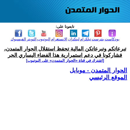
تابعونا على:
بودكاست
بنترست
تيلكرام
لينكدإن
الانستغرام
اليوتيوب
التويتر
الفيسبوك
تبرعاتكم وتبرعاتكن المالية تحفظ استقلال الحوار المتمدن،
فشاركونا في دعم استمرارية هذا الفضاء اليساري الحر
[اشترك في قناة ‫«الحوار المتمدن» على اليوتيوب]
الحوار المتمدن - موبايل
الموقع الرئيسي