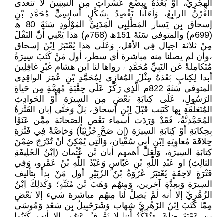
الهِجْرِيِّ، أَوْ بَعْدَهُ بِبِضْعِ عَشَراتٍ مِن السِنِينَ لا تتعدى
القَرْنُ الرابِعُ، وَلَعَلَّنا نَقْصِدُ بِشَكْلٍ أَساسِيٍّ مُحَمَّدِ بْنِ
إسحاق بِن يَسار المَطْلِبِي المَدَنِيِّ المَوْلُودِ سَنَةَ 80 ﮪ
(699م) والمتوفى سَنَةَ 151ﮪ (768م) هٰذا يَعْنِي أَنَّ النَقْلَ
مِنْ ثلاثة اجيال فِي الأقل، وَعَلَى هٰذا يُعْتَبَرُ اِبْنُ إسحاق
،وأن لم يصلنا منه مباشرة أي سطر، أول مَنْ كَتَبَ سِيرَةً
مُتَكامِلَةً عَن النَبِيِّ مُحَمَّدٍ ، رواها لنا ابن هشام غَيْرِ غافِلِينَ
أبدا لِكِتابٍ بَعْدَهُ مِثْلَ المُغازِي لِمُحَمَّدِ بْنِ عُمَرَ الواقِدِي
المتوفى سَنَةَ 822م الَّذِي رَكَّزَ عَلَى حِقْبَةٍ مُهِمَّةٍ مِن حَياةِ
الرَسُولِ، عَلَى كِتابَةِ بَعْضٍ مِن السِيرَةِ أَوْ الحَوادِثِ
المُتَعَلِّقَةِ بِها كَتَبَت قَبْلَ اِبْنِ إسحاق، بَلْ وَحَتَّى إبان الفَتْرَةُ
المُحَمَّدِيَّةُ، فَقَدْ وَرَدَت أسماء بَعْضِ الصَحابَةِ مِمَّن عَنَوْا
بِحِكايَةِ أَوْ كِتابَةِ السِيرَةِ (إن صَحَّ جُزْئِيّاً) وَخاصَّةً فِي فَتْرَةِ
خِلافَةَ مُعاوِيَةِ اِبْنِ أبي سُفْيان، وَالَّتِي يُمْكِنُ أَنْ تُدْرَجَ ضِمْنَ
كِتابَةِ السِيرَةِ، وَلَعَلَّ أهمهم أبان بْن عُثْمان (اِبْنُ الخَلِيفَةِ
الثالِثِ) او عَبْدِ اللّٰهِ بْنِ عَبّاسٍ وَعَبْدُ اللّٰهِ بْنُ عَمْرو، وَفِي
فَتْرَةٍ لاحِقَةٍ يُعْتَبَرُ عُرْوَةُ بْنُ الزُبَيْرِ أول مَنْ بدأ بتأليف
السِيرَةِ وَبِعِدَّةٍ آخرين، وَمِنهُم وَهَبَ بْن مُنَبِّهٍ؛ وَكَذٰلِكَ اِبْنُ
الزُهْرِيِّ إلا أنه لَمْ يَصِلْ لَنا مِنهُم مباشرة شيء إلا بَعْضٍ
مِمّا كَتَبَ اِبْنُ الزَهْرِيِّ شِهاب وَشَرَحْبِيلُ بِن سَعْد وَمُوسَى
بِن عَقَبَةَ ضاعَ، وَنُؤَكِّدُ أننا لا نَعْرِفُ عَنهُم، إلا أنهم كَتَبُوا