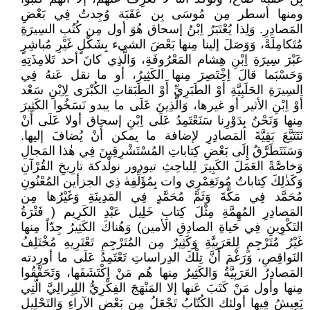
ومنها أسطر مِن مُوسَى بِن عَقَبَة وُجِدتُ فِي بَعْضِ
المَصادِرِ. وَلِذا يُعْتَبَرُ اِبْنُ إسحاق هُوَ أول مِن كُتُبِ السِيرَةِ
مُتَكامِلَةً، وَوَصَلَ إلينا مِنها بَعْضَ الشيء بِشَكْلٍ غَيْرِ مُباشِرٍ
عَبْرَ سِيرَةِ اِبْنِ هِشام المَعْرُوفَةِ، وَالَّذِي كانَ أحد تَلامِذَتِهِ
وَحَسْبَما قالَ اِخْتَصِرَ مِنها الكَثِيرُ، أو ما نقل عَنهُ فِي
السِيرَةِ الحَلَبِيَّةِ أَوْ الطَبَرِيِّ أَوْ الطَبَقاتِ الكُبْرَى لِاِبْنِ سَعْد
أَوْ اِبْنِ الأثير أو غيرها، وَالَّذِينَ عَلَى ما يبدو نَسَخُوا الكَثِيرَ
مِنها وَنَحْنُ بِدَوْرِنا سَنَعْتَمِدُ عَلَى اِبْنِ إسحاق أولا عَلَى أَنْ
نَتَتَبَّعَ بَقِيَّةَ المَصادِرِ لإضافة ما يمكن أَنْ يُضافَ إليها.
وَسَنَتَطَرَّقُ إِلَى بَعْضِ كِتاباتِ المُسْتَشْرِقِينَ فِي هٰذا المَجالِ
وَخاصَّةً العَمَلَ الكَبِيرَ لِلباحِثِ تيودور نولْدكة تارِيخِ القُرْآنِ
وَكَذٰلِكَ كِتاباتُ مُوتَغِمْرِي وات بِمُؤَلِّفِهٰ ذِي الجزأين المُعْنُونِ
مُحَمَّد فِي مَكَّةَ وَثَمَّ مُحَمَّدٍ فِي المَدِينَةِ وَغَيْرُها مِن
المَصادِرِ المُهِمَّةِ مِثْلَ كِتابِ خَلِيل عَبْدِ الكَرِيم ( فَتْرَةُ
التَكْوِينِ فِي حَياةِ الصادِقِ الأمين) وَهُناكَ الكَثِيرُ جِدّاً مِنها
غَيْرُ مُتَرْجِمٍ لِلعَرَبِيَّةِ وَكَثِيرٌ مِن المُتَرْجِمِ تَعْتَرِيهِ مُخْتَلِفُ
النَواقِصِ، وَرَغْمَ أَنَّ تِلْكَ الدِراساتِ تَعْتَمِدُ عَلَى ما أوردته
المَصادِرُ العَرَبِيَّةُ وَالكَثِيرُ مِنها هُم مَنْ اِكْتَشَفَها، وَتَحَقَّقُوا
مِنها وأول مَنْ كَتَبَ عَنها إلا المَنْهَجَ الفِكْرِيُّ اللِبِرالِيَّ الَّتِي
يَعِيشُ فِيها أولئك الكُتّابُ تَجْعَلُ مِن بَعْضِ الآراءِ وَالتَحْلِيلِ