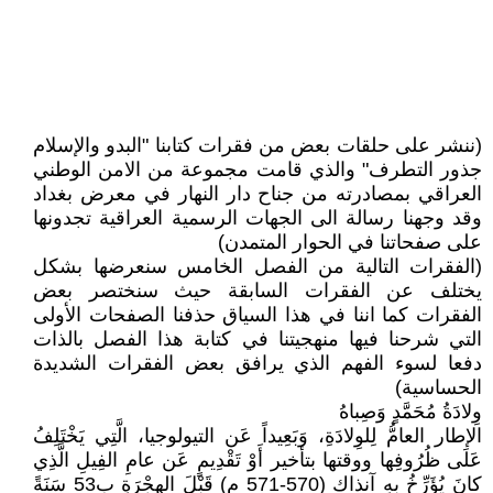
(ننشر على حلقات بعض من فقرات كتابنا "البدو والإسلام
جذور التطرف" والذي قامت مجموعة من الامن الوطني
العراقي بمصادرته من جناح دار النهار في معرض بغداد
وقد وجهنا رسالة الى الجهات الرسمية العراقية تجدونها
على صفحاتنا في الحوار المتمدن)
(الفقرات التالية من الفصل الخامس سنعرضها بشكل
يختلف عن الفقرات السابقة حيث سنختصر بعض
الفقرات كما اننا في هذا السياق حذفنا الصفحات الأولى
التي شرحنا فيها منهجيتنا في كتابة هذا الفصل بالذات
دفعا لسوء الفهم الذي يرافق بعض الفقرات الشديدة
الحساسية)
وِلادَةُ مُحَمَّدٍ وَصِباهُ
الإطار العامُّ لِلوِلادَةِ، وَبَعِيداً عَن التيولوجيا، الَّتِي يَخْتَلِفُ
عَلَى ظُرُوفِها ووقتها بتأخير أَوْ تَقْدِيمٍ عَن عامِ الفِيلِ الَّذِي
كانَ يُؤَرِّخُ بِهِ آنذاك (570-571 م) قَبْلَ الهِجْرَةِ بِ53 سَنَةً