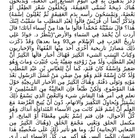
ذِكْرٌ يَذْهَبُونَ بِهِ فِي اليَوْمِ السابِعِ إِلَى الكَعْبَةِ، وَيَذْبَحُونَ
هُناكَ ذَبِيحَةً تُسَمَّى العَقِيقَةَ، وَيُحَلِّقُونَ شَعْرَ الطِفْلِ أَوْ
بَعْضَهُ، وَيَمْسَحُونَ رأسه بِدَمِ العَقِيقَةِ ثُمَّ يُعْلِنُونَ اِسْمَهُ)
وَتَذَكَّرْ أَيْضاً أن قُرَيْشٌ قالُوا لِعَبْدِ المَطَّلِبِ ما سَمَّيْتُ اِبْنَكَ
هٰذا؟ قالَ سَمَّيْتُهُ مُحَمَّداً قالُوا ما هذا مِنْ أسماء آبائك! قالَ
أردت أَنْ يُحْمَدَ فِي السَماءِ والأرض"(يَنْظُرُ د. جَوادُ عَلِي
تارِيخُ العَرَبِ فِي الإِسْلامِ ص93 وما بعدها) وَقَدْ ذَكَرَت
ذٰلِكَ مَصادِرُ تاريخية أُخْرَى أخذ مِنْها الفُقَهاءُ والإخباريون
وَكِتابُ النَسَبِ الشيء الكَثِيرَ فَهُناكَ أخبار قالَها الكَثِيرُ أَنَّ
لِعَبْدِ المُطَّلِبِ وَلَدٌ مِنْ زَوْجَتِهِ صَفِيَّةَ بِنْتِ جُنَيْدِبَ وَماتَ وَهُوَ
صَغِيرٌ وَاِسْمُهُ كانَ قَثَمَ، كَما أَنَّ لِلعَبّاسِ بْنِ عَبْدِ المُطَّلِبِ
وُلَدٌ كانَ اِسْمُهُ قَثَمَ وَهُوَ مِنْ ضِمْنِ مَنْ غَسَلَ الرَسُولِ بَعْدَ
مَوْتِهِ وَتَوَلَّى دَفْنَهُ. وَهُناكَ الكَثِيرُ مِن الأخبار التارِيخِيَّةِ حَوْلَ
هٰذا المَوْضُوعِ، وَلٰكِنْ طَبْعاً فإن الغالِبِيَّةُ مِن المُسْلِمِينَ لا
تعلم فِي أمر هٰذا النِقاشِ شيء وَالبَعْضُ الَّذِي يَسْمَعُ ذٰلِكَ
يَشْمَئِزُّ وَيُحاوِلُ التَكْفِيرَ والاتهام، دُونَ أَنْ يُتِيحَ الفُرْصَةَ مَعَ
العِلْمِ أَنَّ اِسْمَ قَثَمَ كانَت مِن الأسماء المُتَداوَلَةِ آنذاك وَهُوَ
كُلُّ الأحوال، فإن قثم اِسْمٌ يَعْنِي مِعْطاءً أَوْ المانِحَ، أو
مكتمل الخلق وَيَعْنِي مَجْمَعَ الخَلْقِ (وَهُناكَ الكَثِيرُ مِن
المَعانِي الإيجابية) ثُمَّ، وما هو تأثير ذٰلِكَ عَلَى شَخْصِيَّةِ هٰذا
الإنسان الكَبِيرُ أليس هُوَ أكبر مِن كُلِّ الأسماء إني أرى