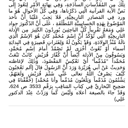
تِلْكَ مِن المُقَدَّساتِ الساذَجَةِ، وَفِي نِهايَةِ الأَمْرِ لِنَعُودَ إِلَى
نَصِّ الآية القرآنية الَّتِي ذَكَرْناها، وَفِي كُلِّ الأحوال هُوَ ما
ورد فِي المَصادِرِ التارِيخِيَّةِ، فَلا يَجِبُ عَلَيْنا أَنَّ نأخذ
المَوْضُوعَ بِهٰذِهِ الحَساسِيَّةِ المُطْلَقَةِ ، عَلَى أَنَّ الدُكْتورَ جواد
عَلِي وَمَعَهُ تَقْرِيباً كُلُّ الباحِثِينَ يُورِدُونَ الكَثِيرَ مِن الأدلة
التارِيخِيَّةِ الَّتِي تُؤَكِّدُ أَنَّ اِسْمَ مُحَمَّدِ كانَ هُوَ الاِسْمُ الَّذِي
نالَهُ مُنْذُ الوِلادَةِ، وَقَدْ يَكُونُ لَهُ وَلِفَتَراتٍ قَصِيرَةٍ فِي البِدايَةِ
أسماء أَوْ نُعُوتٌ أُخْرَى لَمْ تَصْمُدْ أَمامَ اِسْمِ مُحَمَّدٍ،
وَيَسُوقُونَ مِنْ الأدلة أَيْضاً أَنَّ كُفّارَ قُرَيْشٍ كانَتْ تَنْعَتُ
مُحَمَّداً "مُذَمِّماً" أَيْ تَعْكِسُ المَقْصُودَ، وَذٰلِكَ لإغاظته
وَحَدِيثٌ عَنْ أبي هُرَيْرَةَ وَرَدَ أَنَّ الرَسُولَ قالَ [ألم تَعْجَبُونَ
كَيْفَ يَصْرِفُ اللّٰهُ تعالى عَنِّي شَتْمَ قُرَيْشٍ وَلَعَنَهُمْ،
يَشْتُمُونَ مُذَمَّماً وَيَلْعَنُونَ مُذَمِّماً وأنا مُحَمَّد] (حَقَّقْناهُ فِي
صَحِيحِ البُخارِيِّ فِي كِتابِ المَناقِبِ بِرَقْمِ 3533 ص 624،
وَقَدْ جاءَ بالصيغة أعلاه وَلَيْسَ كَما وَرَدْتُ عِنْدَ الدكتورِ
عَلِي)