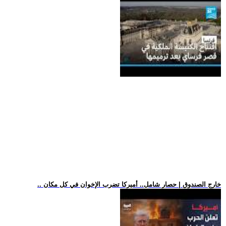
.. خارج الصندوق | حصار شامل.. أميركا تضرب الإخوان في كل مكان