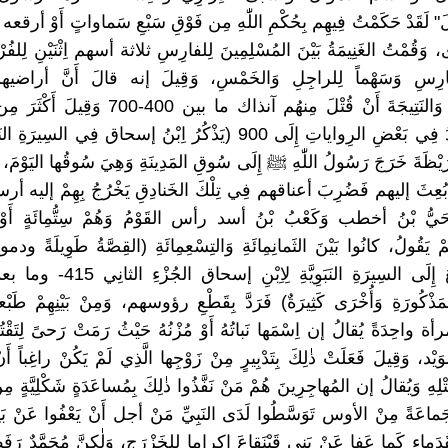
َ" لَقَدْ حَكَمْتُ فِيهِم بِحُكْمِ اللّٰهِ مِن فَوْقِ سَبْعِ سَماواتٍ أَوْ أرقعه 
، وَقُمْتُ الغَنِيمَةُ بَيْنَ المُسْلِمِينَ لِلفارِسِ ثلاثة أسهم اِثْنَيْنِ لِلفُ
ارِسِ وَسَهْماً لِلراجِلِ وَالخَمْسِ، وَقِيلَ إنه قالَ أَنَّ أراضيهم و
لِلمُهاجِرِينَ وَالنَتِيجَةَ أَنْ قُتْلَ مِنهُم آنذاك ما بين 
وَصَلَ العَدَدُ فِي بَعْضِ الرِواياتِ إِلَى 900 (يَذْكُرُ اِبْنُ إسحاق فِي السِيرَ
رَيْظَةَ خَرَجَ رَسُولُ اللّٰهِ ﷺ إِلَى سُوقِ المَدِينَةِ وَهِيَ سُوقُها اليَوْمَ، 
َ بُعِثَ إليهم فَضُرِبَ أعناقهم فِي تِلْكَ الخَنادِقِ يَخْرُجُ بِهِمْ إليه أرسا
ِ حَيُّ بْنُ أخطب وَكَعْبُ بْنُ أسد رأس القَوْمُ وَهُمْ سِتُّمِائَةٍ أَوْ سَ
هُمْ يَقُولُ، كانُوا بَيْنَ الثَمانِمِائَةِ وَالتِسْعِمِائَةِ (القِصَّةُ طَوِيلَةً 
عَلَيْها يَرْجِعُ إِلَى السِيرَةِ النَبَوِيَّةِ
َذْكُورَةِ وَأُخْرَى كَثِيرَةٌ) فَرَدَّ بِقَطْعِ رؤوسهم، وَمِنْ بَيْنِهِمْ طَبْعاً
حِدَةً يُقالُ إن اِسْمَها نَباتُهُ أَوْ مُزْنُهُ حَيْثُ رَمَتْ رَحىً لِتَقْتُ
َيْد، وَقِيلَ فَعَلَتْ ذٰلِكَ بِتَدْبِيرٍ مِنْ زَوْجِها الَّذِي لَمْ يَكُنْ راغِباً أَنْ ي
قَتْلِهِ وَيُقالُ إن المُهاجِرِينَ هُمْ مَنْ نَفَّذُوا ذٰلِكَ بِمُساعَدَةٍ شَكْلِيَّةٍ مِ
ماعَةً مِنْ الأوس تَوَسَّطُوا لَدَى النَبِيِّ مَنْ أجل أَنْ يَعْفُوا عَنْ بَن
قُدَماءِ كَما عَفا عَنْ بَنِي قَيْنَقاعَ إكراما لِلخَزْرَجِ، وَلٰكِنَّ مُحَمَّدٌ رَفَ