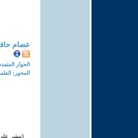
عصام حافظ
الحوار المتمدن-العدد: 8686 - 26
المحور: العلما
(ننشر على