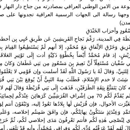
ة من الامن الوطني العراقي بمصادرته من جناح دار النهار
وجهنا رسالة الى الجهات الرسمية العراقية تجدونها على ص
مدن)
َسْعُودٍ وأحزاب الخَنْدَقِ
َيْظَةَ فِي المدينة، رَغْمَ نَجاحِ القَرِيشِينَ عَن طَرِيقِ حُيِي بِن أخ
ِيقِ وَخَرْقِ الاِتِّفاقِ مَعَ مُحَمَّدٍ، إلا أنهم لَمْ يَسْتَطِيعُوا القِيامَ بِحَ
قُرَيْشٍ، إذ قامَ مُحَمَّدٌ أَيْضاً بِخُطْوَةٍ ذَكِيَّةٍ أدت إِلَى تَوْتِيرِ العَلاقَة
ي سُفْيان مُسْتَغِلّاً أَنَّ نَعِيمَ بِنَ مَسْعُودٍ مِن بَنِي غَطَفانَ وَكانَ 
لنَبِيِّ، وَقالَ لَهُ يا رَسُولَ اللّٰهِ لَقَدْ أسلمت وإن قَوْمِي لا يَعْلَمُوا
 شِئتَ لا خدم الإِسْلامَ، فَطَلَبَ مِنهُ النَبِيُّ أَنْ يُوقِعَ بَيْنَ بَنِي قُ
انَ يَتَمَتَّعُ بِثِقَةِ الطَرَفَيْنِ، فَذَهَبَ إِلَى بَنِي قُرَيْظَةَ وَقالَ لَهُم
سُفْيان ما لم يُقَدِّمُ لَكُم 70 مِن اِشْرافِ القُرَشِيِّينَ كَرَهائِنَ عِنْدَكُم لِحِم
َغَيِّرَت الأحوال، فإن قُرَيْش لَها بِلادُها تَعُودُ إليه، وَتَبْقَوْنَ أنتم لِ
َمَّدِ وَعِنْدَئِذٍ سَتَكُونُ نِهايَتُكُم، فإن وافَقَ ضَمِنتُم إخلاصه، وَعَلَ
َرِي لِنُصْحِي هٰذِهِ لَكُم فأنتم تَعْرِفُونَ مَدَى إخلاصي لَكُم، ثُمَّ خَرَج
لَ لَهُم لَقَدْ عَرَفْتُم وُدِّي لَكُم وَفِراقِي مُحَمَّداً، وأنه قَدْ بَلَغَنِ