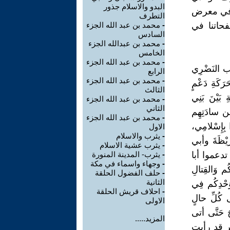
البدو والاسلام جذور
 في معرض
التطرف
فحاتنا في
-
محمد بن عبد الله الجزء
السادس
-
محمد بن عبدالله الجزء
الخامس
-
محمد بن عبد الله الجزء
طب النَضْرِي
الرابع
-
محمد بن عبد الله الجزء
رَكَةِ دَعْمٍ
الثالث
ِ بَيْنَ بَنِي
-
محمد بن عبد الله الجزء
الثاني
مِن سادَتِهِم
-
محمد بن عبد الله الجزء
 بِإِسْلامِي،
الاول
-
يثرب والاسلام
رَيْظَةَ وأبي
-
يثرب عشية الاسلام
 لا تدعموا أبا
-
يثرب- المدينة المنورة
-
وجهاء واسماء في مكة
ايَتِكُم وَالقِتالِ
-
حلف الفضول الحلقة
الثانية
وَحْدِكُم فِي
-
احلاف قريش الحلقة
ى كُلِّ حالٍ
الاولى
َ حَتَّى أتى
المزيد.....
ي أمر قد رأيت