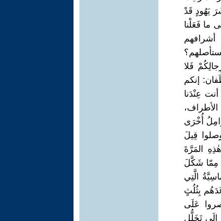
رَ يَهُودٍ قَدْ
ى ما فَعَلْنا
 مِن أشرافهم
َى نستأصلهم؟
الِكُمْ فَلا
غَطَفان: إنكم
نت عِنْدَنا
عَلَى الأطراف،
امِلُ أُخْرَى
 وصلوا قِيلَ
ِهِ المَرَّةَ
مِمّا شَكَّلَ
يَّةُ الَّتِي
َهُم بِثُلُثٍ
 أصروا عَلَى
لَى تَخَلُّلِ