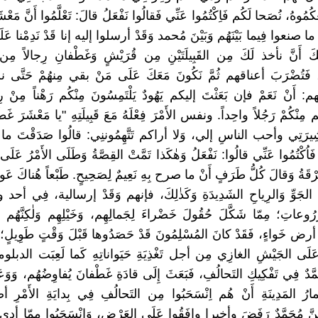
لُغْكُمُوهُ، نُصَحا لَكُم فَاِكْتُمُوا عَنِّي فَقالُوا نَفْعَلُ قالَ: تَعْلَّمُوا أَنَّ مَعْشَ
 ما صنعوا فِيما بَيْنَهُم وَبَيْنَ مُحمد وَقَدْ أرسلوا إليه إنا قَدْ نَدِمْنا عَلَ
يكَ أَنَّ نأخذ لَكَ مِن القَبِيلَتَيْنِ مِن قُرَيْشٍ وَغَطْفانِ رِجالاً
ُم، فَتُضْرَبَ أعناقهم ثُمَّ نَكُونَ مَعَكَ عَلَى مَنْ بقي مِنهُمْ حَتّ
َنْ نَعَمْ فإن بَعَثْتَ إليكم يَهُودٌ يَلْتَمِسُونَ مِنْكُم رَهْناً مِنْ رِج
هم مِنْكُمْ رَجُلاً واحِداً. ونفس الأَمْرَ فِعْلَهُ مَعَ قَبِيلَتِهِ "يا مَعْشَرَ 
رَتِي وأحب الناسِ إلي، وَلا أراكم تَتَّهِمُوننِي: قالُوا صَدَقْتَ ما أ
ْ: فَاُكْتُمُوا عَنِّي قالُوا: نَفْعَلُ وَهٰكَذا تَمَّتْ القِصَّةُ وَطَلَى الأَمْرُ 
رْقَةُ وَقالَ كُلُّ طَرَفٍ أَنْ ما صرح بِهِ نَعِيمٌ لِصَحِيحٍ. طَبْعاً هُناكَ عَو
َةِ الجَوِّ وَالرِياحِ الشَدِيدَةِ وَكَذٰلِكَ، فإنهم وَقَدْ إرسالية، فِي أحد
ُوعاتِ؛ مِمّا شَكَّلَ حُقُولَ خَضْراءَ لِجَمالِهِم، وَخَيْلِهِم وَلٰكِنَّهُم هٰذ
 أرض خَواءٍ، فَقَدْ كانَ المُسْلِمُونَ قَدْ حَصَدُوها قَبْلَ وَقْتٍ طَوِيلٍ؛ 
اً عَلَى الجَيْشِ الغازِي مِن أجل تَغْذِيَةِ حَيَواناتِهِ كَما لَعِبَت الدبلوماسِ
َّدٌ فِي تَفْكِيكِ التَحالُفِ، فَبَعَثَ إِلَى قادَةِ غَطْفانَ يُفاوِضُهُم، وَوَعَد
ارُ المَدِينَةِ أَنْ هُم اِنْسَحَبُوا مِن التَحالُفِ فِي بِدايَةِ الأَمْرِ
نَّ مُحَمَّدٌ رَفَضَ وأخيرا وافَقُوا عَلَى العَرْضِ، وَاِنْسَحَبُوا مِمّا أدى إِ