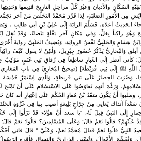
َقِيَّةِ السُكّانِ والأديان وَعَبْرَ كُلِّ مَراحِلِ التارِيخِ قَدِيمها وَحَدِيثِها
ِ مِن الأُمُورِ الصَعْبَةِ، لِذا قَرَّرَ مُحَمَّدٌ التَخَلُّصَ مَنْ آخر تَجَمُّعاتِ
جاءَ الحَدِيثُ أعلاه، فَسَلَّمَ الرايَةَ إِلَى عَلِيِّ بْنِ أبي طالِبٍ ، وَيَظْه
 وَهُوَ راكِباً بِغِلٍّ، وَفِي مَكانٍ آخر بَغْلَةٍ بَيْضاءَ، وَقَدْ نُقِلَ 
َاِبْنُ هِشامٍ وَالحَلَبِيُّ نَفْسُ الرِوايَةِ، وَيُضِيفُ الحَلَبِيَّ رِوايَةً أُخْرَ
بلق وَالبُخارِيُّ يَذْكُرُ حُضُورَ جِبْرِيلَ، وَلٰكِنْ لا يقول كَيْفَ راكِباً
: كأني أنظر إِلَى الغُبارِ ساطِعاً فِي زُقاقِ بَنِي غَنَمٍ، مَوْكِبُ جِب
كَذا، وَضُرَبَ الحِصارُ عَلَى بَنِي قَرِيظةٍ، وَالَّذِي اِسْتَمَرَّ خَمْسَةَ ع
سْتِسْلامِهِمْ، وَرَغْمَ أنهم تَفاوَضُوا عَلَى الاِسْتِسْلامِ عَلَى أَنْ تَمْنَحَ 
، وطلبوا أَنْ يَكُونَ سَعْدُ بْنُ مُعاذٍ الحُكْمَ عَلَى اِعْتِبارِ أنه كانَ حَلِ
 سَعْداً آنذاك يُعانِي مِنْ جِرّاحٍ بَلِيغَةٍ أصيب بِها فِي غَزْوَةِ الخَنْدَ
رٍ إِلَى النَبِيِّ قِيلَ لَهُ، "يا سعد أَنَّ هٰؤُلاءِ قَدْ نَزَلُوا إِلَى حُك
ذٌ عَلَيْهِمْ؟ قالُوا نَعَمْ قالَ: وَعَلَى المُسْلِمِينَ؟ قالُوا: نَعَمْ قالَ:
صِدُ النَبِيُّ قالُوا نَعَمْ فَقالَ مُحَمَّدٌ نَعَمْ، وَعَلَيَّ " قالَ فانِي اُحْكُم
الَ، وَتُقَسِّمَ الأَمْوالَ، وَتُسْبَى الذِرارِيَّ وَالنِساءَ، فأقره الرَسُول