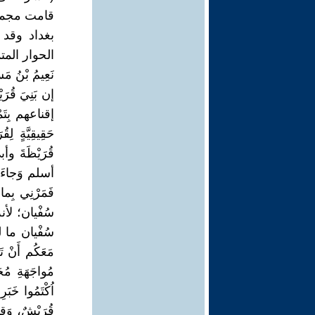
قامت مجموع
بغداد وقد 
الحوار المت
نَعِيمُ بْنُ م
إن بَنِيَ قُر
إقناعهم بِتَمْز
حَقِيقِيَّةٍ لِ
قُرَيْظَةَ وأب
أسلم وَجاءَ لِ
فَمَرْنِي بِما
سُفْيان؛ لأنه ك
مَعَكُم أَنْ ت
مُواجَهَةِ مُح
اُكْتَمُوا خَب
قُرَيْشٌ، وَقا