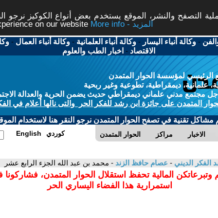
ة التصفح والنشر، الموقع يستخدم بعض أنواع الكوكيز نرجو النق
More info - المزيد
experience on our website
الفن
-
وكالة أنباء اليسار
-
وكالة أنباء العلمانية
-
وكالة أنباء العمال
-
وكا
الاقتصاد
-
اخبار الطب والعلوم
 الرئيسي لمؤسسة الحوار المتمدن
، علمانية، ديمقراطية، تطوعية وغير ربحية
ل مجتمع مدني علماني ديمقراطي حديث يضمن الحرية والعدالة الاجتم
حوار المتمدن على جائزة ابن رشد للفكر الحر والتى نالها أعلام في الفك
م مشاكل تقنية في تصفح الحوار المتمدن نرجو النقر هنا لاستخدام الموقع
كوردي
English
الاخبار
مراكز
الحوار المتمدن
د الفكر الديني
-
عصام حافظ الزند
- محمد بن عبد الله الجزء الرابع عشر
 وتبرعاتكن المالية تحفظ استقلال الحوار المتمدن، فشاركونا 
استمرارية هذا الفضاء اليساري الحر