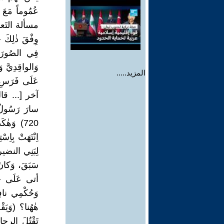
عُمُوماً مَعَ ب
مسألة التَعايُش
وِفْقَ ذٰلِكَ 
فِي الصُورَةِ
وَالواقِدِيَّ و
المزيد.....
عَلَى فَرَسِ أ
آخر [... قالَ
720) وَهٰ
اِنْتَهَتْ بِاِ
لِبَنِي النضير
سَبَقَ، وَكانَ
أتى عَلَى حِما
وَحُكْمِي نافِ
هٰهُنا؟ (وَيَقْ
تَقْتُلَ الرِج