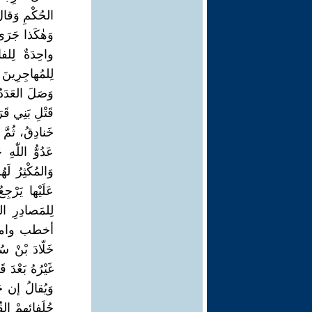
الحُكْمِ وَقال
وَهٰكَذا جَرَى
واحِدَةٌ لِلف
قَتْلِ بَنِي قَ
خَنادِقُ، ثُمّ
عَدُوُّ اللّٰه
وَالمُكْثِرُ لَ
لِلمَصادِرِ الم
أخطب وامرأة وا
خَلّادَ بْنْ سُو
غَيْرُهُ بَعْدَ 
وَيُقالُ إن جَ
حُلَفائِهِمْ ال