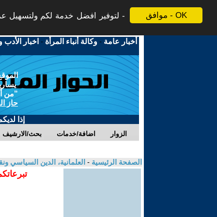
موافق - OK
لتوفير افضل خدمة لكم ولتسهيل عملي
أخبار عامة
-
وكالة أنباء المرأة
-
اخبار الأدب و
الموقع
يسارية
"من أج
حاز ال
إذا لديك
الزوار
اضافة/خدمات
بحث/الارشيف
الصفحة الرئيسية
-
العلمانية، الدين السياسي ونق
تبرعاتكم