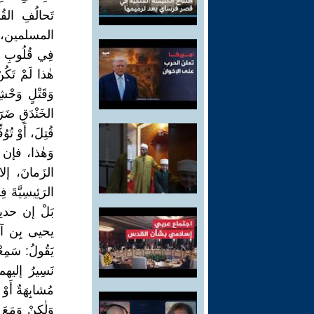
تَحالُفِ القُر
المسلمين، وَمِ
فِي قُلُوبِ ال
هٰذا لَمْ تَكُن
وَقَتْلٍ وَحْش
الخَنْدَقِ ضَرَ
قُتِلَ، أَوْ تُو
وَهٰذا، فإن 
الزَمانَ، إلا 
الرَئِيسِيَّةَ 
بَلْ إن حديثا ي
يحيى بِن آدم
يَقُولُ: سَمِع
مُشابِهَةٌ أَوْ حَ
وَلٰكِنْ وَمَعَ 