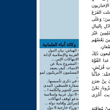
اً الإخباريون
خلت الفَزَعَ
ِينَ؛ وَعَلَى
لِ بِالنِبالِ
ِمِينَ عَبْرَ
ِينَ بَعْضُهُم
وكالة أنباء العلمانية
َمْعانِ.
-
الهباش: بيان الدول
يعون ذٰلِكَ
العربية والإسلامية لإدانة
الانتهاكات الإس ...
غدا القُوَّةَ
-
المشروع بديلا عن
واتِ قُرَيْشٍ،
الانتماء.. كيف يصعد
المسلمون الأمريكيون لمو
َّد: حَدَّثْنا
...
بِنْ صَرَدٍ
-
في ذكرى تأسيسها..
سفارة فلسطين: المدى
زُونا، نَحْنُ
منبر للتنوير والكلمة ا ...
-
8 دول عربية وإسلامية
ِ كِتابُ المُغازِي الحَدِيثُ رَقْمُ 4110 وأحاديث أُخْرَى
تدعو لوقف انتهاكات
إسرائيل وإقامة دولة ...
-
وزراء خارجية 8 دول
ِنْ مُعاقَبَةٍ