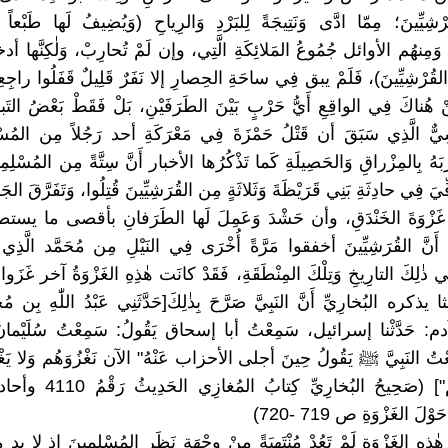
ْشِيِّينَ؛ مِمّا ادَّى وَنَتِيجَةً لِلبَرْدِ وَالرِياحِ (وَيُضِيفُ لَها طَبْع
نهُم الأوائل جُمُوعُ المَلائِكَةِ الَّتِي، وإن لَمْ تُحارِبْ، وَلٰكِنَّها أد
قُرْشِيِّينَ)، فَلَمْ يبق فِي ساحَةِ الحِصارِ إلا نَفَرٌ قَلِيلٌ قَفَلُوا راجِع
ْ هُناكَ فِي الواقِعِ أَيُّ حَرْبٍ بَيْنَ الطَرَفَيْنِ، بَلْ فَقَطْ بَعْضُ التَبادُ
ِيٌّ الَّذِي سَبَقَ أن قَتْلُ حَمْزَةَ فِي مَعْرَكَةِ أحد رَجُلاً مِن المُسْل
بَهُ بِالمِزْراقِ وَالحَصِيلَةِ كَما تَذْكُرُها الأخبار أَنَّ سِتَّةً مِن المُسْلِم
ُفِّيَ فِي حادِثَةِ بَنِي قَرَيْظَةَ وَثَلاثَةٍ مِن القُرَشِيِّينَ قُتِلُوا، وَتَفَرَّقَ الج
غَزْوَةَ الخَنْدَقِ، وأن حَشْدَ وَعَمِلَ لَها الطَرَفانِ بأقصى ما يستط
أَنَّ القُرَشِيِّينَ أخفقوا مَرَّةً أُخْرَى فِي النَيْلِ مِن مُحَمَّد الَّذِي 
فِي ذٰلِكَ التارِيخِ وَتِلْكَ المِنْطَقَةِ، فَقَدْ كانَت هٰذِهِ الغَزْوَةُ آخر غَزَ
ذكره البُخارِيِّ أَنَّ النَبِيَّ صَرَّحَ بِذٰلِكَ[حَدَّثَنِي عَبْدُ اللّٰهِ بِن مُحَم
: حَدَّثْنا إسرائيل، سَمِعْتُ أبا إسحاق يَقُولُ: سَمِعْتُ سُلَيْمانَ 
ْتُ النَبِيَّ ﷺ يَقُولُ حِينَ أجلى الأحزاب عَنْهُ" الآن نَغْزُوَهُم وَلا يَغْ
نَسِيرُ إليهم"] (صَحِيحُ البُخارِيّ
وْلَ الغَزْوَةِ ص 719 -720)
هٰذِهِ الغَزْوَةِ لَمْ تَعُدْ مُنْتَهِيَةً مِنْ وِجْهَةِ نَظَرِ المُسْلِمِينَ إذ لا بد م