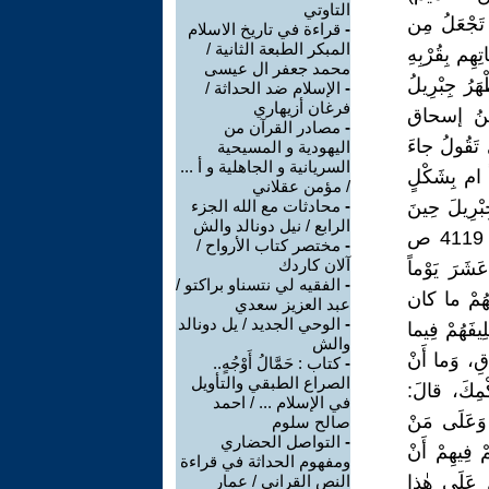
التاوتي
 تَجْعَلُ مِن
-
قراءة في تاريخ الاسلام
المبكر الطبعة الثانية /
هِم بِقُرْبِهِ
محمد جعفر ال عيسى
َرُ جِبْرِيلُ
-
الإسلام ضد الحداثة /
فرغان أزيهاري
اِبْنُ إسحاق
-
مصادر القرآن من
ى تَقُولُ جاءَ
اليهودية و المسيحية
السريانية و الجاهلية و أ ...
 ام بِشَكْلٍ
/ مؤمن عقلاني
ْرِيلَ حِينَ
-
محادثات مع الله الجزء
الرابع / نيل دونالد والش
سارَ رَسُولُ اللّٰهِ ﷺ إِلَى بَنِي قُرَيْظَةَ] (صِحيحُ البُخارِيِّ فِي بابِ المَغازِي 4119 ص
-
مختصر كتاب الأرواح /
آلان كاردك
َشَرَ يَوْماً
-
الفقيه لي نتسناو براكتو /
لَهُمْ ما كان
عبد العزيز سعدي
-
الوحي الجديد / يل دونالد
يفَهُمْ فِيما
والش
قِ، وَما أَنْ
-
كتاب : حَمَّالُ أَوْجُهٍ..
الصراع الطبقي والتأويل
ْمِكَ، قالَ:
في الإسلام ... / احمد
 وَعَلَى مَنْ
صالح سلوم
-
التواصل الحضاري
ْ فِيهِمْ أَنْ
ومفهوم الحداثة في قراءة
ُ عَلَى هٰذا
النص القراني / عمار