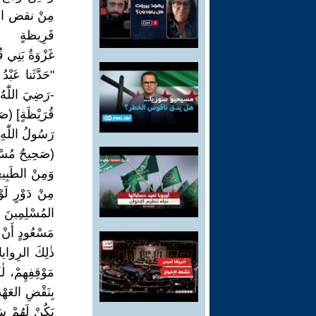
مِنْ نقض العَه
قَرِيظةٍ
غَزْوَةُ بَنِي ق
"حَدَّثَنا عَبْ
-رَضِيَ اللّٰه
رَسُولُ اللّٰ
(صَحِيحٌ مُسْلِمٌ كِتابُ ا
وَمِنْ الطَبِيعِ
مِنْ دَوْرٍ لَوْ
المُسْلِمِينَ بِ
مَسْعُودٍ أَنْ 
ذٰلِكَ الرِوا
مَوْقِفِهِمْ، لٰ
بِنَقْضِ العَهْ
يَكُنْ لَهُمْ سَب