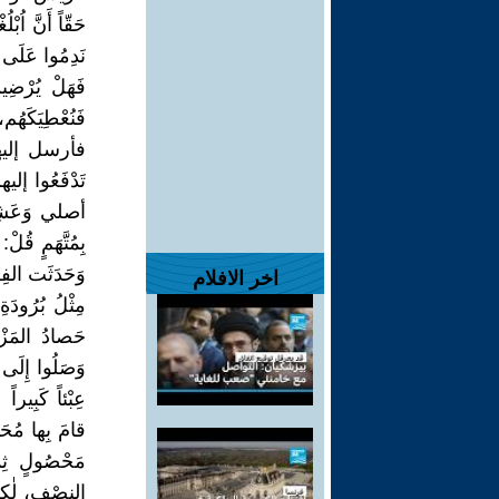
حَقّاً أَنَّ اُبْ
نَدِمُوا عَلَى
فَهَلْ يُرْضِ
فَنُعْطِيَكَه
فأرسل إليهم: أ
تَدْفَعُوا إلي
أصلي وَعَشِي
بِمُتَّهَمٍ قُل
وَحَدَثَت الفِ
اخر الافلام
مِثْلُ بُرُود
حَصادُ المَزْر
وَصَلُوا إِلَى
عِبْئاً كَبِير
قامَ بِها مُحَم
مَحْصُولٍ ثِم
النِصْفِ، لٰكِ