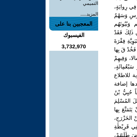
التميمي
فِي رِوايَةٍ،
المزيد.....
رْسِ وَسَهْمٌ
َبُيُوتَهُم
المعجبين بنا على
400-700 وَقِيلَ أَكْثَرَ مِن ذٰلِكَ فَقَدْ
الفيسبوك
ةِ النَبَوِيَّةِ فِقْرَةَ
3,732,970
فَخُدْ قَ بِها
لا، وَفِيهِمْ
بْعُمِائَةٍ،
ودموية للاطلاع
 لِاِبْنِ إسحاق الجُزْءِ الثانِي 415- وما بعدها إضافة
 حُيِيُّ بْنُ
لَ المُسْلِمَ
َتَمَتَّعَ بِها
نْ الخَزْرَجِ،
ِي قَرِيْظَةِ
ضَ طَلَبَهُمْ،