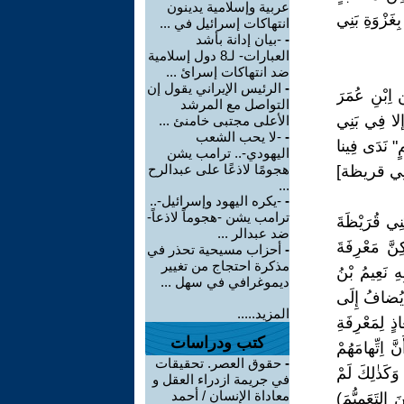
عربية وإسلامية يدينون
زْوَةِ بَنِي
انتهاكات إسرائيل في ...
-
-بيان إدانة بأشد
العبارات- لـ8 دول إسلامية
ضد انتهاكات إسرائ ...
-
الرئيس الإيراني يقول إن
 اِبْنِ عُمَرَ
التواصل مع المرشد
إلا فِي بَنِي
الأعلى مجتبى خامنئ ...
-
-لا يحب الشعب
فِي صَحِيحِ مُسْلِمٍ" نَدَى فِينا
اليهودي-.. ترامب يشن
هجومًا لاذعًا على عبدالرح
َنِي قريظة]
...
-
-يكره اليهود وإسرائيل-..
ترامب يشن -هجوماً لاذعاً-
نِي قُرَيْظَةَ
ضد عبدالر ...
ِنَّ مَعْرِفَةَ
-
أحزاب مسيحية تحذر في
مذكرة احتجاج من تغيير
ِ نَعِيمُ بْنُ
ديموغرافي في سهل ...
، يُضافُ إِلَى
المزيد.....
لِمَعْرِفَةِ
كتب ودراسات
َ اِتِّهامَهُمْ
-
حقوق العصر. تحقيقات
كَذٰلِكَ لَمْ
في جريمة ازدراء العقل و
معاداة الإنسان / أحمد
َ التَعَميُّمَ)