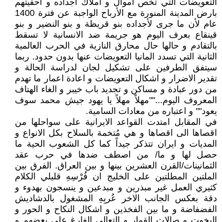
التعويضات التي تخص أموال و أملاك اجداده و احقيتهم
بارض المدينة المنورة مع الأرباح الواجبة عن فترة 1400
عام لأن ما جرى لأجداده بنو قريظة و بنو النضير و بنو
قينقاع بعرف اليوم هو جريمة ضد الانسانية لا تسقط
بالتقادم و حالها حال محارق النازية في الحرب العالمية
الثانية التي تسدد المانيا التعويضات عنها بدون حدود. ربما
سيتفق الطرفين على تشكيل لجان لدراسة الحالة و
تقدير الاضرار و اشكال التعويضات و اعادة اعمار ما تهدم
من دور عبادة و مساكن و تجديد باب خيبر و الغاء الهتاف
المعروف اليوم...""مهلاً مهلاً يا يهود جيش محمد سوف
يعود"" و اعتباره من معادات السامية.
في المقابل امتدت القواعد الايرانية على سواحلها من
اقصاها الى اقصاها و هي مُتخمة بالسلاح بكل الانواع و
المديات و ايران تتذكر جيداً كما كل الشعوب الحية ما
حصل لها و ما/ من اصطف ضدها في حرب عقد
الثمانينات/القرن العشرين بينها و بين العراق. الفرق بين
الملتين المطلتين على الخليج ان فُرْسِهِ قليلي الكلام
كثيري العمل غير مبذرين و مبدعين و ينسجون بهدوء و
دقة بعكس الجانب الاخر عُربِهِ المشغول بالدشاديش
الفضفاضة و ما بين الفخذين و اشكال النكاح و الحور و
اليخوت و صالات القمار و التعالي الفارغ على بعضهم و