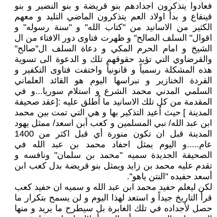
فعادوا يتذكرون اجدادهم بنو قريضة و بنو النضير و بنو
قينقاع و بدأ اولاد العم يتذكرون الماضي التليد و معهم
الكثير من الاسانيد من "كتاب الله" و "سنة رسوله" و
اقوال" السلف الصالح" و ظهرت فتاوى دور الافتاء من ال
الشيخ و امام الحرم المكي و دعاة السلف ال"صالح"
والقرضاوي التي تؤيد حقوقهم تلك و الدعوة الى تسوية
هذه المشكلة رسمياً و قانونياً واختفت فتاوى التكفير و
القردة الخنازير و نبراسها اليوم هو القائد العلماني
السلمي المدني محمد الشرع و استلام سوريا...و في
المقدمة من كل تلك الاسانيد ما اُطلق عليه :[عقد صحيفة
المدينة ] حيث اُعيد التذكير بها و هي التي تمت بين محمد
ابن عبد الله/ نبي المسلمين و كعب أبن اسعد/ ممثل يهود
المدينة قبل ان تكون منورة أي قبل اكثر من 1400
عام.....و اليوم يمثل احفاد محمد بن عبد الله في
الصحيفة الجديدة سميه "محمد بن سلمان" ونافسه و
تقدم عليه محمد بن زايد ويمثل بنو قريضة بدل كعب ابن
أسعد حفيده "النتن ياهو".
لكن ليعلم حفيد محمد ابن عبد الله و سميه ان حفيد كعب
قرأ التاريخ جيداً و استعد لهذا اليوم و لن يسمح بتكرار ما
حصل لأجداده في تلك الغابرة بل سيطرح ما يريد و منها