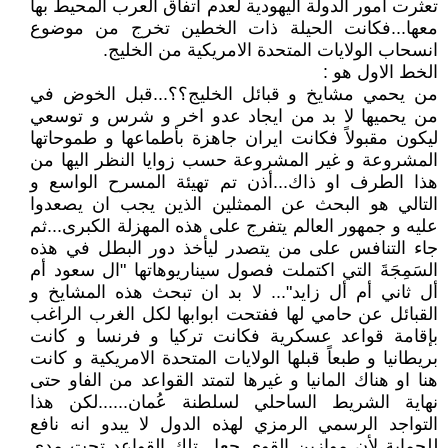
تعثرت امور الدولة اليهودية لعدم اتفاق العرب المحيط بها
معها...فكانت الحيلة ذات الخطين تخرج من موضوع
انسحاب الولايات المتحدة الامريكية من الخليج.
الخط الاول هو :
من يحمي مشايخ و قبائل الخليج؟؟...قبل الخوض في
من يحميها لا بد من ايجاد عدو اخر و شرس و توسعي
ليكون مقبولاً فكانت ايران جاهزة بأطماعها و طموحاتها
المشروعة و غير المشروعة حسب زوايا النظر اليها من
هذا الطرف او ذاك...أذن تم تهيئة المسرح الواسع و
التالي هو البحث عن الممثلين الذين يجب ان يصعدوا
عليه و جمهور العالم يتفرج على هذه المهزلة الكبرى...ثم
جاء التنافس على من يتصدر ليأخذ دور البطل في هذه
السَمِجَةَ التي اكتملت فصول سيناريوهاتها "ال سعود أم
أل ثاني أم أل زايد"... لا بد ان تبحث هذه المشايخ و
القبائل عن حامي لها ففتحت ابوابها لكل الغرب الراغب
بإقامة قواعد عسكرية فكانت تركيا و فرنسا و كانت
بريطانيا و طبعاً قبلها الولايات المتحدة الامريكية و كانت
هنا او هناك المانيا و غيرها لتمتد القواعد من الفاو حتى
نهاية الشريط الساحلي لسلطنة عُمان......لكن هذا
التواجد الرسمي الرمزي لهذه الدول لا يبدو انه نافع
للحماية لأن موازين القوى جعل تلك القواعد تحت مدى