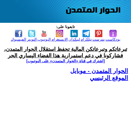
تابعونا على:
بودكاست
بنترست
تيلكرام
لينكدإن
الانستغرام
اليوتيوب
التويتر
الفيسبوك
تبرعاتكم وتبرعاتكن المالية تحفظ استقلال الحوار المتمدن،
فشاركونا في دعم استمرارية هذا الفضاء اليساري الحر
[اشترك في قناة ‫«الحوار المتمدن» على اليوتيوب]
الحوار المتمدن - موبايل
الموقع الرئيسي