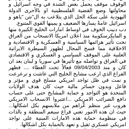
الوقوف موقف يحمل بعض الشدة في وجه اسرائيل و
محاولتها وضع القضية الفلسطينية او بالأحرى الدولة
اليهودية على سكة الحل الذي يتلاعب به ال"نتن "ياهو و
اسرائيل عامةً يسارها الضعيف و يمينها القوي المتنوع.
دب دبيب الخوف في اوساط امارات الخليج الكبيرة منها
و المايكرسكوبية منذ اعلان امريكا الانسحاب من العراق
تحت تأثير هزائمها السياسية و العسكرية و الاقتصادية و
الاخلاقية مما فسح المجال لظهور السيطرة الايرانية
العلنية على الموقف السياسي و العسكري و الاقتصادي
في العراق و تواصله مع تأثيرها في سوريا و لبنان بعد ان
كان و منذ 09/04/2003 فعالاً تحت الغطاء .... فظهر
الفراغ الذي ارعب مشايخ الخليج التي عاشت و ترعرعت
و نمت في ظل تواجد امريكي مسلح قوي و مؤثر و
فاعل وبدون خسائر مالية حيث كان هدف الولايات
المتحدة هو التواجد و حماية المشايخ حتى على حساب
دافع الضرائب الامريكي ...اعتبروا الانسحاب الامريكي
هروب غير منظم عَّراهم من ملابسهم بكل اشكالها...
حيث ان هذه الامور تعني فراغ سيعم المنطقة و بالذات
في منظومة حماية هذه الامارات المبنية على تواجد
امريكي عسكري ثقيل و تعهد بالحماية بكل اشكالها.