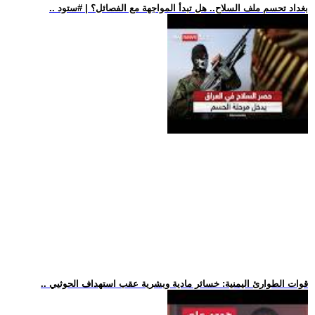
.. بغداد تحسم ملف السلاح.. هل تبدأ المواجهة مع الفصائل؟ | #ستود
.. قوات الطوارئ اليمنية: خسائر مادية وبشرية عقب استهداف الحوثيي