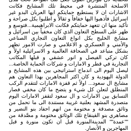
الاسلحة المنتشرة في محيط تلك المشايخ فكانت
الاشارات ان لا يستطيع حمايتكم ايها العربان البدو غير
اسرائيل فأذهبوا اليها خفافاً و ثقالاً و اطلبوا بكل صراحة و
تأكيد منها ان تتعهد حمايتكم فكانت الابراهيمية...فتوسع و
ظهر على السطح التعاون الذي كان مخفياً بين اسرائيل و
مشايخ الخليج بكل انواع التعاون التجاري الصناعي
والأمني و العسكري و الاعلامي و صارت الامور تظهر
بشكل متباعد في الصحافة العالمية و الاسرائيلية اولاً و
كان تركي الفيصل و انور عشقي و قبلها المكاتب
التجارية في قطر و الامارات و شركات الحماية الخاصة...
ليصل اليوم الى اندماج استراتيجي بين هذه المشايخ و
الدولة اليهودية و كان اكثر المجاهرين بهذا التعاون هم
مشايخ ال سعود... اولاً ثم قفزة الامارات لتتقدم الركب
المنطلق لتعلن كل شيء و يتضح ما كان مخفي فصار
التسابق بين الامارات و ال سعود لتقفز الامارات اليوم
متصدرة المشهد بعلنية غريبة مستندة الى ما تحمل من
وثائق مصدقة و مختومة من انهم احفاد بنو النضير و
مصاهري بنو القينقاع تلك الوثائق مختومة و مصَّدقة من
""عمدة"" المدينةالمنورة قبل ان تكون منورة و قبل
المهاجرين و الأنصار.