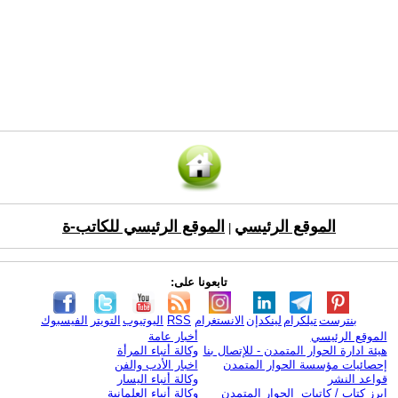
الموقع الرئيسي
الموقع الرئيسي للكاتب-ة
|
تابعونا على:
بنترست
تيلكرام
لينكدإن
الانستغرام
RSS
اليوتيوب
التويتر
الفيسبوك
الموقع الرئيسي
أخبار عامة
هيئة ادارة الحوار المتمدن - للإتصال بنا
وكالة أنباء المرأة
إحصائيات مؤسسة الحوار المتمدن
اخبار الأدب والفن
قواعد النشر
وكالة أنباء اليسار
ابرز كتاب / كاتبات الحوار المتمدن
وكالة أنباء العلمانية