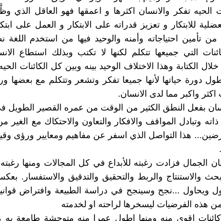
ت الحيه تفكر والانسان اكثرها و اعمقها فهو العاقل الذي وظّ
عضلية للابتكار و تعزيز قدراته على الابتكار و العمل على ابتك
من تأمين احتياجاته وأمنه والوحيد فيها من استخدم اللغة نطقا
نات التي جميعها تتكلم لكنها لا تكتب وبذلك استطاع الان
خلال الكتابة وهذا الاختلاف الوحيد بينه وبين كل الكائنات الحي
ول دورة حياتها لأنها جميعا تفكر وتشعر وتتكلم مع بعضها ور
اكثر واكبر مما لدى الانسان.
ن بفعل النطق الكثير من الوقت من عمره القصير الطويل في
ذاته وتبادل المواقف والافكار والتعاون والاحتكاك مع الغير من
ارضين... هذا التواصل الذي اسفر عن مفاهيم ومعايير ورؤى و
نسان الجمال فزادت رغبته للأبداع في كل المجالات ومنها رغبته
البحث والاستنتاج والربط والتحقيق والتدقيق والاستفسار. بعكس
ل ويحاول ...نجح وسينجح في دراسة الطبيعة وافتراض قواني
من هذه الفرضيات ليسخرها لراحته او لخدمته
ائنات اقوى منه ومنها اطول عمرا منه متوحشة طامعة به م