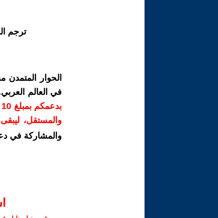
ترجم ال
الحوار المتمدن م
في العالم العربي
ب
والمستقل، ليبقى ص
والمشاركة في دع
ا‫