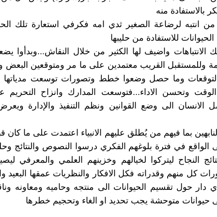
ر بالاستفادة منه
ن انتبه لرضاعة الصغير ثدي امه فكرفي استعارة تلك الحر
الحيوانات للاستفادة من حليبها
 الانتباهات واضيف لها الكثير من خلال النقاش...وبدأوا 
ادمة وللمستقبل القريب معتمدين على ما مر ومتوقعين البعض 
 التوقعات وما حصل وضعوا خطط وتصورات توسعت مدياتها ال
لوقت وتحسن الاداء...فتوسعت المدارك وانزاح التحريم ع
ل الانسان الى وضع القوانين ونظم التنفيذ والإدارة ويعر
نابهين بما فيهم من يُطلق عليهم الانبياء اعتمدت على ما كان قب
 الواقع في فترة بلوغهم الفكري درسوا النصوص والنتائج وحل
تائج النجاح ليتركوا لخيالهم وخزينهم العلمي والمعرفي ليصيغ
 كل منهم وقدراته فكل الافكار والنظريات عمقها البعيد و
ي دار حول تقسيم الحيوانات الى منتجه وحاميه ومعاونه ون
لى حيوانات متوحشة يجب تحديد او الغاء وتحجيم خطرها