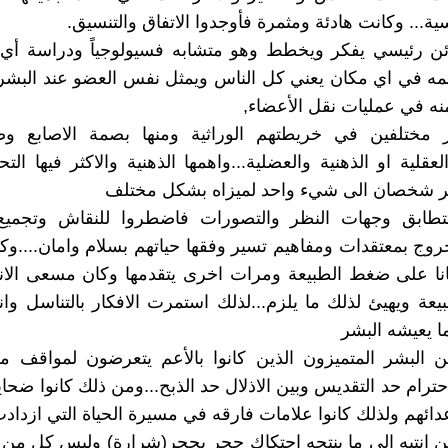
... وكانت هادئة ومثمرة فأوجدوا الاتفاق والتنسيق.
ائن رئيسي يفكر ويخطط وهو متشابه فسيولوجياً ودراسة أ
ه في اي مكان يعني كل الناس ويمثل نفس العضو عند البشر 
منه في عمليات نقل الأعضاء,
 مختلفين في خريطتهم الوراثية ومنها بصمة الاصابع و
عقلية او الذهنية والعضلية...واهمها الذهنية والاكثر فيها التح
ظر شخصان الى شيء واحد لميزاه بشكل مختلف
تطابق وجهات النظر والتصورات فاضطروا للنقاش وتجميع
روج بمعتقدات ومفاهيم تسير وفقها حياتهم بسلام وامان....وك
انا على ضغط الطبيعة ومرات اخرى يتقدمها وكان مسعى الان
يعة ويهيئ لذلك ما يلزم...لذلك استمرت الافكار بالتناسل وانت
ا يعيشه البشر
 البشر المتميزون الذين كانوا بالأعم يتعرضون لمواقف مخ
احترام حد التقديس وبين الاذلال حد الذبح...ومن ذلك كانوا ضحايا
دائهم ولذلك كانوا علامات فارقه في مسيرة الحياة التي ازدادت
انتبه الى ما ينتجه احتكاك حجر بحجر(شرارة) وليس كل من 