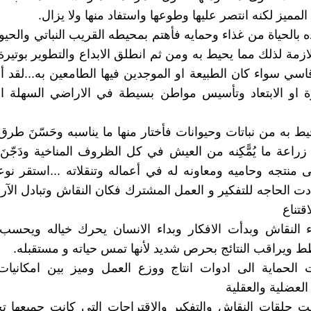
مميز لكنه انتصر عليها وطوعها واستفاد منها ولا يزال.
 بالحياة من غذاء وحمايه فأهتم بمحيطه القريب النباتي والحيو
لازمة لذلك مما يحيط به ومن ثم انطلق الابداع والتطوير بوتير
قاسي سواء كان الطبيعة او الموجدين فيها الطامعين به...لقد أ
ة او الابتعاد وتأسيس مواطن بسيطة في الاراضي السهلة ال
حيط به من نباتات وحيوانات فأختار منها ما يناسبه وحَسّنَ طرق
َ زراعة ما يُمًّكِنه من العيش في كل الظروف المناخية ودَجّنَ
الى منتجه وحاميه ومعاونه له في أعماله وتنقلاته ...استقر نو
دت الحاجه للتفكير و العمل المشترك فكان النقاش وتبادل الآر
اقتناع
 النقاش وبدأت الافكار وبداء الانسان يحرك خياله ويحسب 
 ويراقب النتائج بحرص شديد لأنها تمس حياته و مستقبله.
ات الحماية الى ادوات انتاج ووزع العمل وميز بين امكانيات
لعضلية والعقلية
نت حلقات النقاش والتفكير والاقتراحات التي كانت جميعها