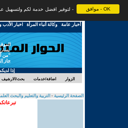
موافق - OK
لتوفير افضل خدمة لكم ولتسهيل عملي
أخبار عامة
-
وكالة أنباء المرأة
-
اخبار الأدب و
الموقع
يسارية
"من أج
حاز ال
إذا لديك
الزوار
اضافة/خدمات
بحث/الارشيف
الصفحة الرئيسية
-
التربية والتعليم والبحث العل
تبرعاتكم