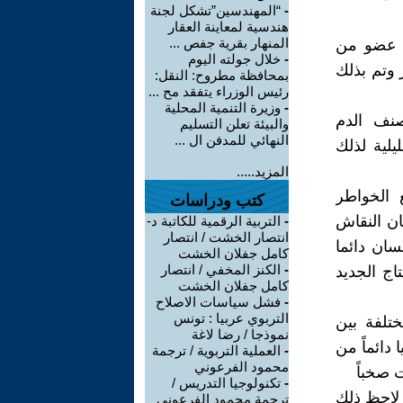
-
“المهندسين”تشكل لجنة
هندسية لمعاينة العقار
المنهار بقرية جفص ...
ي عضو من
-
خلال جولته اليوم
وتم بذلك
بمحافظة مطروح: النقل:
رئيس الوزراء يتفقد مح ...
-
وزيرة التنمية المحلية
صنف الدم
والبيئة تعلن التسليم
النهائي للمدفن ال ...
ليلية لذلك
المزيد.....
 الخواطر
كتب ودراسات
ان النقاش
-
التربية الرقمية للكاتبة د-
انتصار الخشت / انتصار
سان دائما
كامل جفلان الخشت
-
الكنز المخفي / انتصار
اج الجديد
كامل جفلان الخشت
-
فشل سياسات الاصلاح
التربوي عربيا : تونس
تلفة بين
نموذجا / رضا لاغة
 دائماً من
-
العملية التربوية / ترجمة
محمود الفرعوني
 صخباً
-
تكنولوجيا التدريس /
لاحظ ذلك
ترجمة محمود الفرعوني