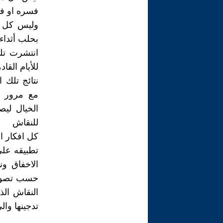
فسره او فك
وليس كل م
بحلب أثداء 
انتشرت تلك
للأيام الق
نتائج تلك
مع مرور ا
الخيال ليص
للنقاش
كل افكار ال
تطبيقه على
الاخفاق ون
حسب تصورات
النقاش الذ
تدجينها وا