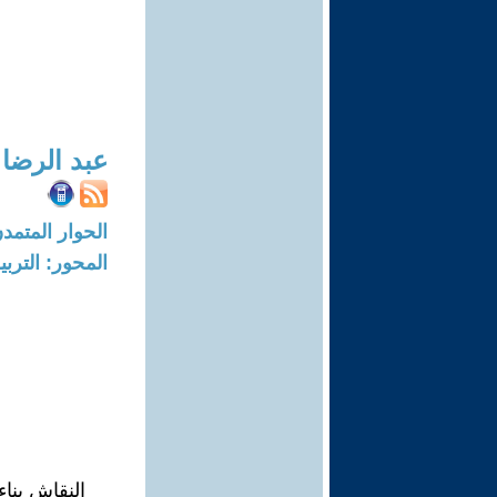
عبد الرضا
الحوار المتمدن-العدد: 8685 - 26
المحور: التربي
النقاش بِنا