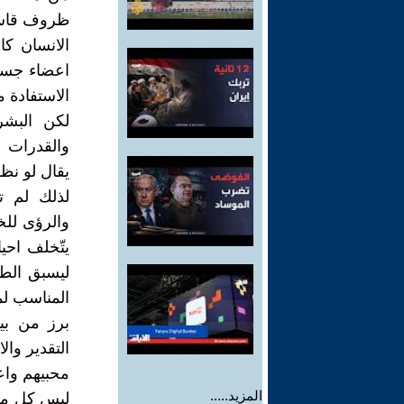
ظروف قاسية
الانسان ك
اعضاء جسم
الاستفادة 
لكن البشر
والقدرات ال
يقال لو ن
لذلك لم ت
والرؤى للخ
يتّخلف احي
ليسبق الطب
المناسب لم
برز من بين
التقدير وال
محبيهم واع
المزيد.....
ليس كل من 