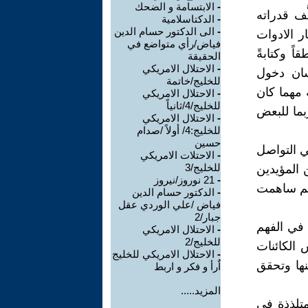
-
الابتسامة و الضحك
َف قدراته
-
الدكتاسلامية
-
الى الدكتور حسام الدين
ار الادوات
فياض/رأي متواضع في
ً وكتابةً
الحقيقة
-
الاحتلال الامريكي
سان دخول
للخليج/خاتمة
ه مهما كان
-
الاحتلال الامريكي
للخليج/4/ثانياً
بما للبعض
-
الاحتلال الامريكي
للخليج:4/ أولاً /صدام
حسين
 التواصل
-
الاحتلات الامريكي
للخليج/3
 المؤيدين
-
21 نوروز/نيروز
قيم ساهمت
-
الدكتور حسام الدين
فياض /علي الوردي عقل
جبار/2
 في الفهم
-
الاحتلال الامريكي
للخليج/2
 الكائنات
-
الاحتلال الامريكي للخليج
نها وتحقق
اٌرأ و فكر و اربط
المزيد.....
تلذذة في