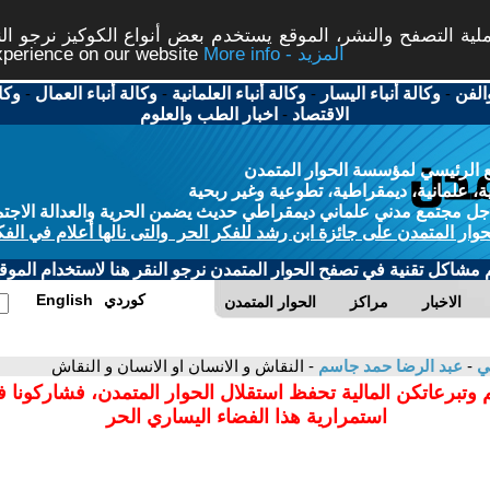
ة التصفح والنشر، الموقع يستخدم بعض أنواع الكوكيز نرجو النق
More info - المزيد
experience on our website
الفن
-
وكالة أنباء اليسار
-
وكالة أنباء العلمانية
-
وكالة أنباء العمال
-
وكا
الاقتصاد
-
اخبار الطب والعلوم
 الرئيسي لمؤسسة الحوار المتمدن
، علمانية، ديمقراطية، تطوعية وغير ربحية
ل مجتمع مدني علماني ديمقراطي حديث يضمن الحرية والعدالة الاجتم
حوار المتمدن على جائزة ابن رشد للفكر الحر والتى نالها أعلام في الفك
م مشاكل تقنية في تصفح الحوار المتمدن نرجو النقر هنا لاستخدام الموقع
كوردي
English
الاخبار
مراكز
الحوار المتمدن
مي
-
عبد الرضا حمد جاسم
- النقاش و الانسان او الانسان و النقاش
 وتبرعاتكن المالية تحفظ استقلال الحوار المتمدن، فشاركونا 
استمرارية هذا الفضاء اليساري الحر