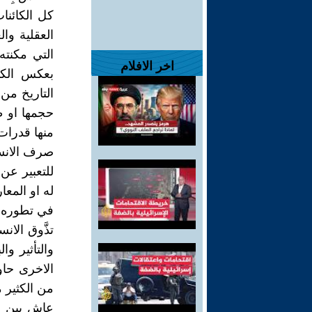
كل الكائنا
العقلية وال
التي مكنته 
اخر الافلام
بعكس الكائ
التاريخ من 
حجمها او ط
منها قدرات 
صرف الانسا
للتعبير عن 
له او المع
في تطوره.
تذَّوق الا
والتأثير و
الاخرى حاو
من الكثير 
عاش بين ك