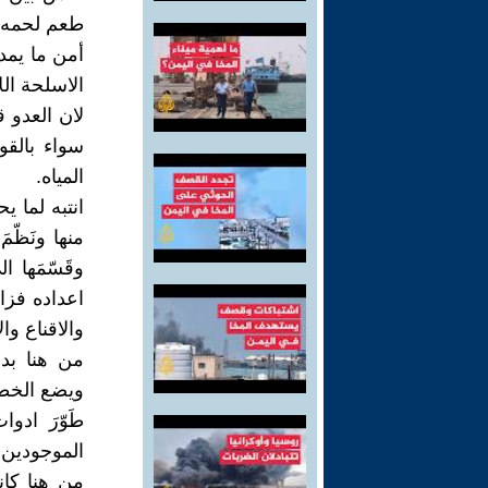
طعم لحمه ال
أمن ما يمده
الاسلحة ال
لان العدو 
سواء بالقو
المياه.
انتبه لما ي
منها ونَظّم
وقَسّمَها 
اعداده فزا
والاقناع وال
من هنا بدء
ويضع الخطط
طَوّرَ ادو
الموجودين ا
من هنا كا