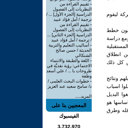
-
تقييم القراءة من
النظريات إلى الفصول
كة ليقوم
الدراسية [الجزء الأول] ... /
ترجمة / أمل فؤاد عبيد
-
تقييم القراءة من
النظريات إلى الفصول
يضعون خطط
الدراسية [الجزء الثاني] ...
ومع دراسة
/ ترجمة / أمل فؤاد عبيد
-
أساليب التعليم والتربية
مستقبلية
الحديثة / حسن صالح
ن انطلاق
الشنكالي
-
اللغة والطبقة والانتماء
ض كل ذلك
الاجتماعي: رؤية نقديَّة في
طروحات با ... / علي أسعد
وطفة
لهم ونتائج
-
خطوات البحث العلمى /
لوا اسباب
د/ سامح سعيد عبد العزيز
وا البديل
المزيد.....
اساسها هو
المعجبين بنا على
اقله وطرق
الفيسبوك
3,732,970