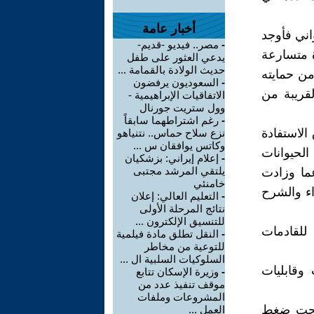
أخبار عامة
اني فأوجد
-
مصر.. فيديو -قديم-
ة متسارعة
يدعي العثور على طفل
حديث الولادة بالقمامة ...
من حمايته
-
السعوديون يرفضون
قريبة من
الاتفاقيات الإبراهيمية -
وول ستريت جورنال
-
رغم اشتراطهما سابقاً
 الاستفادة
نزع سلاح حماس.. نتنياهو
وكاتس يوافقان س ...
 الحيوانات
-
إعلام إيراني: بزشكيان
يلتقي المرشد مجتبى
عما وزادت
خامنئي
اء والشرح
-
التعليم العالي: إعلان
نتائج المرحلة الأولى
للتنسيق الإلكترون ...
للقادمات
-
النقل تطلق مادة فيلمية
للتوعية من مخاطر
السلوكيات السلبية ال ...
 وقابليات
-
وزيرة الإسكان تتابع
موقف تنفيذ عدد من
المشروعات وملفات
 تحت ضغط
العمل ...