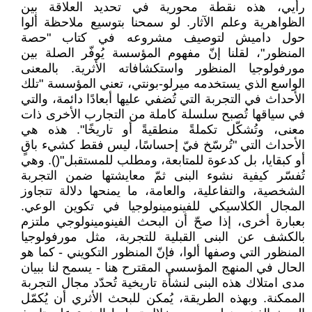
رأيي، هذه نقطة محورية في تحديد العلاقة بين
الظواهرية وعلم الآثار. لو سمحنا بتوسيع ملاحظة ألوا
حول داميش لتوصيف مشروعه في كتاب "حصة
المنظور"، لقلنا إنّ مفهوم المؤسسة يُوفّر الصلة بين
مورفولوجيا المنظور واستكشافاته الأثرية. بالمعنى
الواسع الذي يستخدمه ميرلو-بونتي، تعني المؤسسة "تلك
الأحداث في التجربة التي تُضفي عليها أبعادًا دائمة، والتي
في سياقها تُصبح سلسلة كاملة من التجارب الأخرى ذات
معنى، وتُشكّل تكملةً منطقيةً أو تاريخًا". هذه هي
الأحداث التي "تُرسّخ فيّ إحساسًا، ليس فقط كشيء باقٍ
أو كبقايا، بل كدعوة للمتابعة، ومطلب للمستقبل"(). وهي
تُفسّر كيفية نشوء البنى ثمّ معايشتها ضمن التجربة
الشخصية، والتفاعلية، والعامة، ما يمنحها دلالة تتجاوز
المجال الكلاسيكي للفينومينولوجيا في تكوين الوعي.
بعبارة أخرى، إذا صحّ أن البحث الفينومينولوجي ملتزم
بالكشف عن البنى القبلية للتجربة، مثل مورفولوجيا
المنظور التي وصفها ألوا، فإنّ المنظور التكويني - كما هو
الحال في المنهج المؤسسي المقترح هنا - يسمح لنا ببيان
مدى امتلاك هذه البنى لنشأة تاريخية تُحدّد مجال التجربة
الممكنة. وبهذه الطريقة، يُمكن للبحث الأثري أن يُكمّل