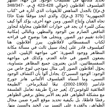
تحديد مكانتها في تقسيمات الوجود. من جهة، اشتهر
الفيلسوف أفلاطون (حوالي 428-423 ق.م، -348/347
ق.م)() بالجدل المناهض للأيقونات الذي أثاره في "كتاب
الجمهورية" (375 ق.م)()، والذي اتخذ موقفًا نقديًا حادًا
تجاه الفنان وإنتاج الصور. ومن جهة أخرى، يؤكد ألوا كيف
يمكن للمرء أن يجد في حوارات أفلاطون محاولة لتجاوز
التناقض الصارم بين الوجود والمظهر، وبالتالي إمكانية
إعادة تقييم دور الصور. ويتجلى هذا بوضوح في قراءته
لكتاب السفسطائي لأفلاطون. يبرز أفلاطون هنا
كفيلسوف قادر على إيجاد سبيل ثالث في مسألة مكانة
المظاهر ووجود الصورة: "في مواجهة الإيليين، الذين
يضعون الصور في خانة العدم، وكذلك في مواجهة
السفسطائيين، الذين يعتبرون جميع المظاهر متساوية،
يحوّل أفلاطون الصور إلى مثال نموذجي لنوع خاص من
الوجود: الوجود النسبي"(). يجادل ألوا بأن اكتشاف الوجود
النسبي، وما أسماه الفيلسوف الألماني هانز جورج
غادامير (1900-2002)، تبعًا لشلايرماخر، "الطبيعة
العلائقية للوغوس"()، يُغير جذريًا طريقة تعامل الفلسفة
مع مشكلة الظواهر. فلم يعد الأمر يتعلق برفض الظواهر
رفضًا قاطعًا، بل بكيفية تحديد موقع المرء ضمن مجال
الظواهر، والقدرة على التمييز بين الجيد والسيئ منها.