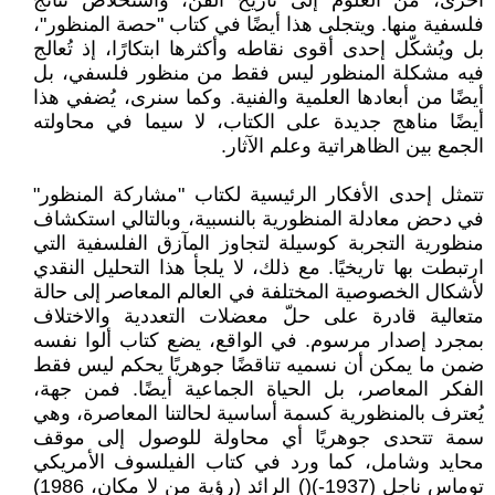
أخرى، من العلوم إلى تاريخ الفن، واستخلاص نتائج
فلسفية منها. ويتجلى هذا أيضًا في كتاب "حصة المنظور"،
بل ويُشكّل إحدى أقوى نقاطه وأكثرها ابتكارًا، إذ تُعالج
فيه مشكلة المنظور ليس فقط من منظور فلسفي، بل
أيضًا من أبعادها العلمية والفنية. وكما سنرى، يُضفي هذا
أيضًا مناهج جديدة على الكتاب، لا سيما في محاولته
الجمع بين الظاهراتية وعلم الآثار.
تتمثل إحدى الأفكار الرئيسية لكتاب "مشاركة المنظور"
في دحض معادلة المنظورية بالنسبية، وبالتالي استكشاف
منظورية التجربة كوسيلة لتجاوز المآزق الفلسفية التي
ارتبطت بها تاريخيًا. مع ذلك، لا يلجأ هذا التحليل النقدي
لأشكال الخصوصية المختلفة في العالم المعاصر إلى حالة
متعالية قادرة على حلّ معضلات التعددية والاختلاف
بمجرد إصدار مرسوم. في الواقع، يضع كتاب ألوا نفسه
ضمن ما يمكن أن نسميه تناقضًا جوهريًا يحكم ليس فقط
الفكر المعاصر، بل الحياة الجماعية أيضًا. فمن جهة،
يُعترف بالمنظورية كسمة أساسية لحالتنا المعاصرة، وهي
سمة تتحدى جوهريًا أي محاولة للوصول إلى موقف
محايد وشامل، كما ورد في كتاب الفيلسوف الأمريكي
توماس ناجل (1937-)() الرائد (رؤية من لا مكان، 1986)