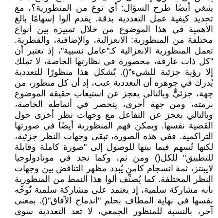
ينبغي أيضًا طرح السؤال: أي نوع من المنظورية؟، مع
تحديد كيفية عمل التعددية بدقة. يقدم ألوا إسهامًا بالغ
الأهمية في هذا الموضوع من خلال تمييزه بين أنواع
مختلفة من المنظورية: الانعزالية، والإضافية، والقطرية.
تعمل المنظورية الانعزالية كـ"عامل نسبية"، إذ تعتبر أن
"كل ذات عارفة، محصورة في نظارتها الخاصة، لا تملك
إلا رؤية جزئية للشيء"(). يُشكل هذا منظورًا للتعددية
يُدرك في جوهره أن التعددية عيب، إذ أن كل منظور، من
جهة، جزئيٌّ وبالتالي يعجز عن استيعاب حقيقة الموضوع
برمته، ومن جهة أخرى، ينحصر في أنماطه الخاصة،
وبالتالي يعجز عن التفاعل مع وجهات نظر أخرى حول
القضية نفسها. ويمكن فهم المنظورية أيضًا في صورتها
التراكمية. ففي هذه الصورة، تبقى وجهات النظر جزئية،
لكنها تُسهم فيما بينها للوصول إلى "صورة كاملة وقابلة
للتطبيق" للكل() ومن ثم، وكما نجد في مونادولوجيا
لايبنتز، ثمة انسجام كامن يُبدد مظهر التناقض بين وجهات
النظر المختلفة. كما يُصنِّف ألوا هذا النمط من المنظورية
بأنه مشاركة سلمية، إذ يعتمد على مشاركة سلمية تُوجِّه
نفسها في نهاية المطاف بحلم "اندماج الآفاق"(). بمعنى
آخر، بالنسبة للمنظور الجمعي، لا تعد التعددية سوى