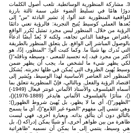
3. مشاركة المنظورية الوسائطية. تلعب أصول الكلمات
دورًا هامًا في تسليط الضوء على سمة ثالثة بارزة
للواقعية المنظورية عند ألوا، إذ تشير البادئة "س" إلى
بُعدها العملي كوسيط يُتيح التجربة: فالرؤية تعني دائمًا
الرؤية من خلال. المنظور ليس مجرد تمثيل يُكرر الواقع
بافتراض موقفنا الذاتي تجاهه، ولكنه لا يُعدّ أيضًا ادعاءً
بالوصول المباشر إلى الواقع. بل يتعلق المنظور بالطريقة
التي نُدرك بها شيئًا ما. وكما كتبت ألوا: "المنظور، إذًا، هو
أكثر من مجرد قيد، إنه تجسيد للمعنى - وسيطه وناقله"()
لكي يظهر شيء ما لشخص ما، يجب أن يظهر ضمن
وسيط يُهيئ الظروف التي يُمكن في ظلها تجربته. يُشكل
المنظور أحد العناصر الأساسية لهذا الوسيط، ويُشير إلى
اقتصاد الرؤية والفعل. وبالتالي، فإنّ المنظورية تتعلق بما
أسماه الفيلسوف والأستاذ الألماني غونتر فيغال (1949-)
()، متأثرًا بالفيلسوف الألماني هايدغر (1889-1976)()،
"الظهور"()، أي ما لا يظهر، بل يُهيئ شروط الظهور()؛
وهي تنتمي إلى مفهوم "الضوء غير اللامع"()، أي ما يسمح
بالتألق دون أن يتألق بذاته. وبعبارة أخرى، فهي ليست
ظاهرة من بين ظواهر أخرى، أو شيئًا يمكن إدراكه ()، بل
هي وسيط، ينتمي إلى ما يمكن أن نسميه "ظاهراتية