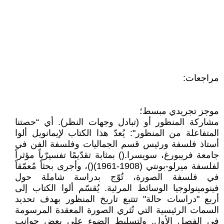
مراجعات:
موجز تجريدي مبسط؛
مشاركة المنظور أو (تبادل وجهات النظر). أي “حصتنا
المتفاعلة من المنظور": يُعدّ هذا الكتاب لإيمانويل ألوا
أستاذ فلسفة ورئيس قسم الجماليات وفلسفة الفن في
جامعة فريبورغ، سويسرا.() بمثابة تقدّيمًا تفسيرّياً مؤثراً
لفلسفة ميرلو-بونتي (1908-1961)()، وأجرى بحثاً مُعمّقاً
في فلسفة الصورة، تُوّج بدراسة شاملة حول
فينومينولوجيا الوسائط المرئية. يُقسّم ألوا الكتاب إلى
أربع "دراسات حالة" تتتبع تاريخ المنظور بهدف تحديد
السمات الرئيسية التي تُثري الصورة المعقدة المرسومة
في الفصل الأول. ولتسليط الضوء على بعض جوانب