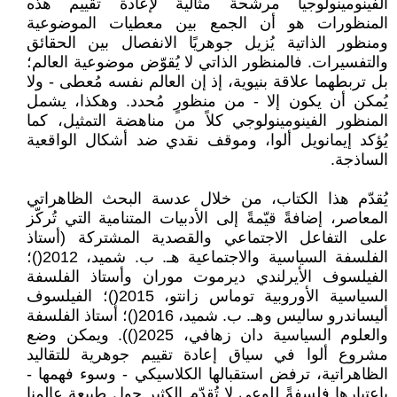
الفينومينولوجيا مرشحةً مثاليةً لإعادة تقييم هذه
المنظورات هو أن الجمع بين معطيات الموضوعية
ومنظور الذاتية يُزيل جوهريًا الانفصال بين الحقائق
والتفسيرات. فالمنظور الذاتي لا يُقوّض موضوعية العالم؛
بل تربطهما علاقة بنيوية، إذ إن العالم نفسه مُعطى - ولا
يُمكن أن يكون إلا - من منظورٍ مُحدد. وهكذا، يشمل
المنظور الفينومينولوجي كلاً من مناهضة التمثيل، كما
يُؤكد إيمانويل ألوا، وموقف نقدي ضد أشكال الواقعية
الساذجة.
يُقدّم هذا الكتاب، من خلال عدسة البحث الظاهراتي
المعاصر، إضافةً قيّمةً إلى الأدبيات المتنامية التي تُركّز
على التفاعل الاجتماعي والقصدية المشتركة (أستاذ
الفلسفة السياسية والاجتماعية هـ. ب. شميد، 2012()؛
الفيلسوف الأيرلندي ديرموت موران وأستاذ الفلسفة
السياسية الأوروبية توماس زانتو، 2015()؛ الفيلسوف
أليساندرو ساليس وهـ. ب. شميد، 2016()؛ أستاذ الفلسفة
والعلوم السياسية دان زهافي، 2025()). ويمكن وضع
مشروع ألوا في سياق إعادة تقييم جوهرية للتقاليد
الظاهراتية، ترفض استقبالها الكلاسيكي - وسوء فهمها -
باعتبارها فلسفةً للوعي لا تُقدّم الكثير حول طبيعة عالمنا