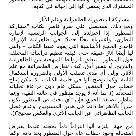
المشترك الذي يسعى ألوا إلى إحيائه في كتابه.
- مشاركة المنظورية الظاهراتية وعلم الآثار؛
ومع ذلك، سنحصل على سردٍ قاصرٍ لكتاب "مشاركة
المنظور" إذا اختزلناه إلى الجوانب الرئيسية لإطاره
النظري، واعتبرناه بحثًا جديدًا في ظاهراتية الإدراك.
فإحدى الحجج الأساسية التي يقوم عليها الكتاب - والتي
لها أيضًا آثارٌ عميقة على كيفية تنظيم دراساته المختلفة
حول المنظور - تتعلق بالروابط المنهجية بين الظاهراتية
والتاريخ، أو بتعبير أدق، كيف تتعارض الظاهراتية مع علم
الآثار، وإلى أي مدى تتطلب الأولى بالضرورة استكمال
الثانية. وكما يوضح ألوا في خاتمة الكتاب، "لا يمكن إنتاج
خطابٍ حول المنظور بشكل عام دون مراعاة تجلياته
المحددة"(). بما أنه لا يوجد منظور في حالته النقية، وإنما
مناظير بصيغة الجمع، فإن "أي بحث في المنظور يكون
مبرراً بالانخراط دائماً في هذين المستويين، وعدم فصل
الجانب الظاهراتي عن الجانب الأثري والعكس صحيح"().
من جهة، يلتزم ألوا التزاماً تاماً بحجته عندما يفترض
استحالة وجود خطاب عام حول المنظور بحد ذاته. وكما