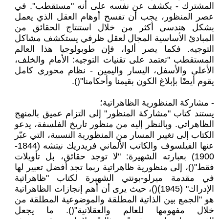
المشترك - يكشف عن نفسه على أنه "مستقطب". في
عصر المنظور، يجب أن تفسح أوهام العقل الذي يعمل
بشكل هندسي أكثر من خلال استنتاج الحقائق من
المبادئ الأساسية المجال لعقل ظرفي يستكشف مشاكل
التوجيه. فكما يصر ألوا، فإن طوبولوجيا هذا العالم
المستقطب "تعتمد على تقنيات التوجيه: الأمام والخلف،
الأعلى والأسفل، اليسار واليمين - نظام محوري كامل
يقوم أيضًا بإبلاغ الكون بقيمنا وأحكامنا"().
- مشاركة المنظورية الظاهراتية؛
يستند كتاب "مشاركة المنظور" إلى التزام عميق بالمنهج
الظاهراتي. وبالنظر إليه من منظور تاريخ الفلسفة، يدعو
الكتاب إلى تغيير المسار من المنظورية النسبية، التي عبّر
عنها الفيلسوف والكاتب الألماني فريدريك نيتشه (1844-
1900) بعبارته الشهيرة: "لا توجد حقائق، بل تأويلات
فقط"()، إلى منظورية ظاهراتية ربما تجد أفضل تعبير لها
في مقدمة ميرلو-بونتي الشهيرة لكتاب "ظاهراتية
الإدراك" (1945)()، حيث يرى أن أهم إنجازات الظاهراتية
هو "الجمع بين الذاتية المطلقة والموضوعية المطلقة من
خلال مفهومها للعالم والعقلانية"(). ما يجعل