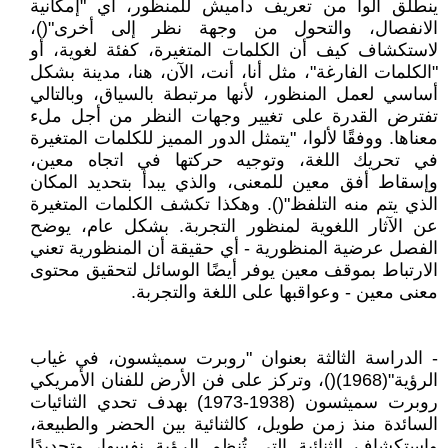
ينطلق ألوا من تعريف داميش للمنظور، أي "إمكانية
الانفصال، والتحول من وجهة نظر إلى أخرى"()،
لاستكشاف كيف أن الكلمات المتغيرة، كفئة لغوية، أو
"الكلمات الفارغة"، مثل أنا، أنت، الآن، هنا، مدينة بشكل
أساسي لعمل المنظور، لأنها مرتبطة بالسياق، وبالتالي
تفترض القدرة على تغيير وجهات النظر من أجل ملء
معناها. ووفقًا لألوا، "يتمثل الدور المميز للكلمات المتغيرة
في تحريك اللغة، وتوجيه حركتها في اتجاه معين،
وإسقاط أفق معين للمعنى، والذي يبدأ بتحديد المكان
الذي يتم منه التلفظ"(). وهكذا تكشف الكلمات المتغيرة
عن الآثار اللغوية لمنظور التجربة. بشكل عام، يوضح
الفصل عرضية المنظورية - أي حقيقة أن المنظورية تعني
الارتباط بموقف معين يوفر أيضًا الوسائل لتحقيق محتوى
معنى معين - وعواقبها على اللغة والتجربة.
- الدراسة الثالثة بعنوان "روبرت سميثسون، في غياب
الرؤية"(1968)()، وتركز على فن الأرض للفنان الأمريكي
روبرت سميثسون (1938-1973) بهدف تحدي الثنائيات
السائدة منذ زمن طويل، كالثنائية بين الحضر والطبيعة،
واستكشاف الثنائية التي تُنظم الرؤية نفسها، وتحديدًا