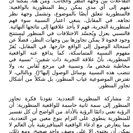
التفاعلات بين وجهة النظر والجانب. ومن هنا، يمكننا أن
نفهم إلى أي مدى يمكن ربط المنظورية بالواقعية:
فالمنظورية تتعلق أيضًا بالموضوع، وتشمل وجهة نظر
تجاهه. في المقابل، ينبغي اعتبار النسبية سوء فهم
لمنظورية التجربة، فهم لا يأخذ علاقتها إلى نتائجها النهائية.
فالنسبي يعزل ويُجسّد الاختلافات في المنظور ليستنتج
وجود فجوة لا يمكن تجاوزها بين وجهات النظر، فضلًا عن
استحالة الوصول إلى الواقع خارجها. في المقابل، يُقرّ
مفهوم النسبية المتماسكة، كما يدافع عنه الواقعية
المنظورية، بأنّ علاقة التجربة ذات شقين: "نسبية في
مخاطبة شخص ما، ونسبية في مرجع تُقاس به، ولا
تنضب هذه النسبية بوسائل الوصول إليها"(). وبالتالي، لا
تفترض الموضوعية غياب المنظور، بل شكلاً من أشكال
تجاوز المنظور.
2. مشاركة المنظورية التعددية: تقودنا فكرة تجاوز
المنظور إلى سمة ثانية حاسمة للواقعية المنظورية: أن
الرؤية تعني دائمًا الرؤية بالأداة. من الواضح أن كل تفسير
للمنظورية ينطوي على التزام بنوع معين من التعددية،
مما يتعارض مع ادعاء الواقعية الميتافيزيقية بأن العالم لا
يمكن أن يحتوي إلا على وصف واحد صحيح. ومع ذلك،