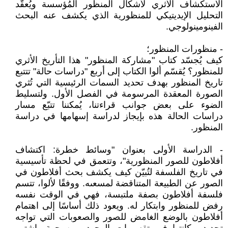
الاستكشاف الأثري لأشكال المنظور المُؤسسة ويُعقّد
التحليل الإيديتيكي للمنظورية الذي يكشف عنه البحث
الفينومينولوجي.
- منظورات المنظور؛
كيف يُجسّد كتاب "مشاركة المنظور" هذا التأريخ الأثري
للمنظور؟ يُقسّم ألوا الكتاب إلى أربع "دراسات حالة" تتتبع
تاريخ المنظور بهدف تحديد السمات الرئيسية التي تُثري
الصورة المعقدة المرسومة في الفصل الأول. ولتسليط
الضوء على بعض جوانب قراءتنا، يُمكننا تتبّع مسار
دراسات الحالة هذه بإيجاز لدراسة إسهامها في دراسة
المنظور.
- الدراسة الأولى بعنوان "وسائط خطرة: اكتشاف
أفلاطون للصور المنظورية"، وتتعمق في لحظة تأسيسية
في تاريخ الفلسفة لتُبيّن كيف يكشف بحث أفلاطون في
الصور عن الطبيعة المتناقضة لمسعىه. ووفقًا لألوا، تتسم
فلسفة أفلاطون بصفة ملتبسة، فهي في الوقت نفسه
رفض للمنظور وابتكار له. ويعود ذلك أساسًا إلى اهتمام
أفلاطون بالوضع الغامض للصور والصعوبات التي تواجه