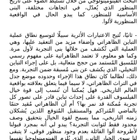
البحث الفينومينولوجي من خلال تسليط الضوء على تاريخ
المنظور الذي يُعدّل، في اتجاهات مختلفة، البنى
الأساسية للمنظور، كما يبدو الحال في الواقعية
المنظورية لألوا.
- ثانيًا، تُتيح الاعتبارات الأثرية سبيلًا لتوسيع نطاق عملية
التباين الظاهراتي وإضفاء مزيد من التعقيد عليها، وهي
العملية التي تُكشف من خلالها بنى التجربة لأول مرة.
وكما هو معلوم، لا تعتمد الظاهراتية على مفهوم رسمي
للمُسبق المُستمد من حجج متعالية، بل على إجراء التباين
التخيلي، الذي يكشف عن بنى مُسبقة ضمن التجربة. ومع
ذلك، لطالما كان نطاق هذا الإجراء وحدوده موضع جدل
في التراث الظاهراتي، لا سيما فيما يتعلق بعلاقته بواقعية
العالم التاريخي. فهل يُمكننا أن نُنسب إلى قوة خيال
الفيلسوف القدرة على إحداث تباين قادر على تصور كل
تجربة مُمكنة قد نمر بها؟ أم أن الظاهراتي مُقيد حتمًا
بالماضي المُتراكم والمستقبل المُتوقع اللذين يُشكلان
زمنه التاريخي، مما يسمح لقوة الخيال بتحقيق وصف
محدود فقط لثوابت التجربة؟ يبدو لي أنه بمجرد قبولنا
لأطروحة ألوا القائلة بعدم وجود منظور فوقي، لا يتبقى
لنا سوى الخيار الثاني، الذي يُلزم الفينومينولوجيا نفسها