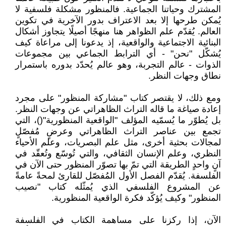
المشترك وحياتنا الجماعية. فالمنظور مشكلة فلسفية لا
يُمكن طرحها إلا بعد الاعتراف بدور الآخرية في تكوين
العالم. يُقدّم علم الظواهر هنا منهجًا أصيلًا يتجاوز أشكال
البنائية الاجتماعية والواقعية، إذ يدعونا إلى مراعاة كيف
يُشكّل "نحن" - أي الترابط الجماعي بين مجموعات
الذوات - عالم التجربة، وهو عالم يُحدّد بدوره باستمرار
نطاق وجهات النظر.
ومع ذلك، لا يقتصر كتاب "مشاركة المنظور" على مجرد
إعادة صياغة ما قاله التراث الظاهراتي عن وجهات النظر.
بل يُطوّر ما يُسمّيه المؤلف "الواقعية المنظورية"()، التي
تجمع بين عناصر التراث الظاهراتي وعرضٍ مُفصّلٍ
لمجالات بحثية أخرى، مثل علم البصريات، وعلم الأحياء
النظري، وعلم الإنسان الثقافي، والتي تُوسّع وتُعقّد في
آنٍ واحدٍ الطريقة التي تمّ بها تصوّر المنظور حتى الآن في
الفلسفة. يُقدّم الفصل الأول المُفصّل للقارئ لمحةً عامةً
عن المشروع الفلسفي الذي يُمثّله كتاب "نصيب
المنظور" وكيف يُؤكّد فكرة الواقعية المنظورية.
الآن، إذا ركزنا على مساهمة الكتاب في الفلسفة