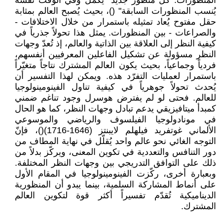
المنظورات. كل منظور جديد "يكمل وفي الوقت نفسه
يُنسب المنظورات السابقة" ()، بحيث يُصبح العالم بمثابة
حقل مفتوح يُعاد تمثيله باستمرار من خلال الاختلافات -
والصراعات - بين المنظورات. يمثل هذا تحولاً جذرياً في
كيفية النظر إلى العلاقة بين الذاتية والعالم، إذ تُعدّ وجهات
النظر مسؤولة عن تشكيل الفاعلين المعرفيين أنفسهم،
فردياً وجماعياً، بحيث يكون العالم المشترك نتاجاً متغيّراً
باستمرار لعمليات التفرّد هذه. ويمكن لهذا التفسير أن
يُحدث تحولاً جوهرياً في كيفية تناول الفينومينولوجيا
للعالم. فحتى لو لم يفترض هوسرل وجود تناغم ضمني
كمبدأ ميتافيزيقي يدعم تبادل وجهات النظر، كما هو الحال
في مونادولوجيا الفيلسوف والرياضي والموسوعي
الألماني غوتفريد فيلهلم لايبنتز (1646-1716)()، فإنّ
التوجه الغائي نحو عالم واحد يُقلّل في نهاية المطاف من
دور التنافس والتعددية في تكوين المعنى، ويركّز بدلاً من
ذلك على التوافق التدريجي بين وجهات النظر المختلفة.
وبعبارة أخرى، ركّزت الفينومينولوجيا في المقام الأول
على أنماط المشاركة السلمية، بينما يبدو أن المنظورية
الديناميكية تُقدّم تفسيراً أكثر قوة لتكوين العالم
المشترك.