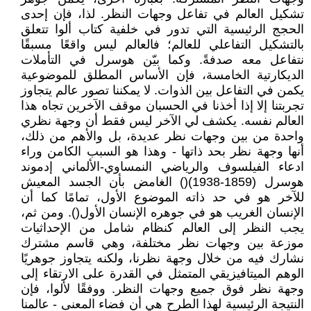
تشكيل العالم في تفاعل وجهات النظر. لذا، فإن إحدى
الحجج الرئيسية التي تدور في خلفية كتاب ألوا تتعلق
بالتشكيل التفاعلي للعالم؛ فالعالم ليس واقعًا مسبقًا
نتفاعل معه صدفةً. وكما بيّن هوسرل في التأملات
الديكارتية الخامسة، فإن الأساس المطلق للموضوعية
يكمن في التفاعل بين الذوات. لا يمكننا تصور عالم يتجاوز
تجربتنا إلا إذا أخذنا في الحسبان موقف الآخرين تجاه هذا
العالم نفسه. يكشف لي الآخر ليس فقط أن وجهة نظري
واحدة من بين وجهات نظر عديدة، بل والأهم من ذلك،
أنها وجهة نظر بحد ذاتها - وهذا هو السبب الكامن وراء
ادعاء الفيلسوف والرياضي النمساوي-الألماني إدموند
هوسرل (1859-1938)() الغامض بأن الجسد المعيش
للآخر هو في حد ذاته الموضوع الأول، تمامًا كما أن
الإنسان الغريب هو في جوهره الإنسان الأول(). ومن ثم،
يجب النظر إلى العالم كنظام شامل من الإحداثيات
موزعة بين وجهات نظر مختلفة، وهي قاسم مشترك
نشارك فيه من خلال وجهة نظرنا، ولكنه يتجاوز جوهريًا
الوهم الميتافيزيقي المتمثل في القدرة على الارتقاء إلى
وجهة نظر فوق جميع وجهات النظر. ووفقًا لألوا، فإن
النتيجة الرئيسية لهذا الطرح هي أن فضاء المعنى - عالمنا