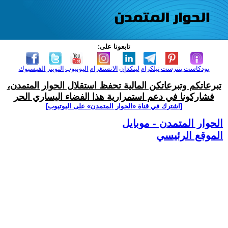
تابعونا على:
بودكاست
بنترست
تيلكرام
لينكدإن
الانستغرام
اليوتيوب
التويتر
الفيسبوك
تبرعاتكم وتبرعاتكن المالية تحفظ استقلال الحوار المتمدن،
فشاركونا في دعم استمرارية هذا الفضاء اليساري الحر
[اشترك في قناة ‫«الحوار المتمدن» على اليوتيوب]
الحوار المتمدن - موبايل
الموقع الرئيسي