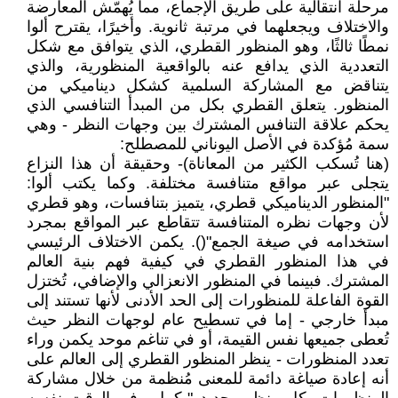
مرحلة انتقالية على طريق الإجماع، مما يُهمّش المعارضة
والاختلاف ويجعلهما في مرتبة ثانوية. وأخيرًا، يقترح ألوا
نمطًا ثالثًا، وهو المنظور القطري، الذي يتوافق مع شكل
التعددية الذي يدافع عنه بالواقعية المنظورية، والذي
يتناقض مع المشاركة السلمية كشكل ديناميكي من
المنظور. يتعلق القطري بكل من المبدأ التنافسي الذي
يحكم علاقة التنافس المشترك بين وجهات النظر - وهي
سمة مُؤكدة في الأصل اليوناني للمصطلح:
(هنا تُسكب الكثير من المعاناة)- وحقيقة أن هذا النزاع
يتجلى عبر مواقع متنافسة مختلفة. وكما يكتب ألوا:
"المنظور الديناميكي قطري، يتميز بتنافسات، وهو قطري
لأن وجهات نظره المتنافسة تتقاطع عبر المواقع بمجرد
استخدامه في صيغة الجمع"(). يكمن الاختلاف الرئيسي
في هذا المنظور القطري في كيفية فهم بنية العالم
المشترك. فبينما في المنظور الانعزالي والإضافي، تُختزل
القوة الفاعلة للمنظورات إلى الحد الأدنى لأنها تستند إلى
مبدأ خارجي - إما في تسطيح عام لوجهات النظر حيث
تُعطى جميعها نفس القيمة، أو في تناغم موحد يكمن وراء
تعدد المنظورات - ينظر المنظور القطري إلى العالم على
أنه إعادة صياغة دائمة للمعنى مُنظمة من خلال مشاركة