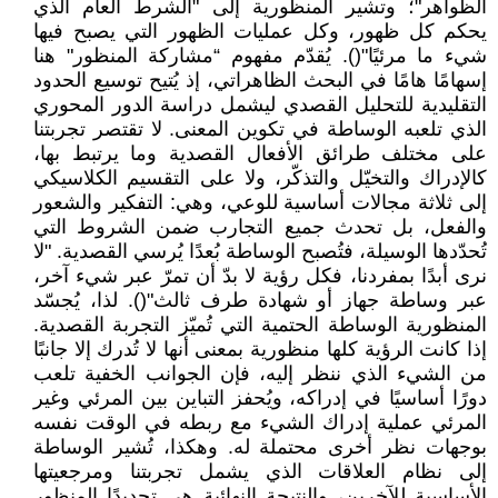
الظواهر"؛ وتشير المنظورية إلى "الشرط العام الذي
يحكم كل ظهور، وكل عمليات الظهور التي يصبح فيها
شيء ما مرئيًا"(). يُقدّم مفهوم “مشاركة المنظور" هنا
إسهامًا هامًا في البحث الظاهراتي، إذ يُتيح توسيع الحدود
التقليدية للتحليل القصدي ليشمل دراسة الدور المحوري
الذي تلعبه الوساطة في تكوين المعنى. لا تقتصر تجربتنا
على مختلف طرائق الأفعال القصدية وما يرتبط بها،
كالإدراك والتخيّل والتذكّر، ولا على التقسيم الكلاسيكي
إلى ثلاثة مجالات أساسية للوعي، وهي: التفكير والشعور
والفعل، بل تحدث جميع التجارب ضمن الشروط التي
تُحدّدها الوسيلة، فتُصبح الوساطة بُعدًا يُرسي القصدية. "لا
نرى أبدًا بمفردنا، فكل رؤية لا بدّ أن تمرّ عبر شيء آخر،
عبر وساطة جهاز أو شهادة طرف ثالث"(). لذا، يُجسّد
المنظورية الوساطة الحتمية التي تُميّز التجربة القصدية.
إذا كانت الرؤية كلها منظورية بمعنى أنها لا تُدرك إلا جانبًا
من الشيء الذي ننظر إليه، فإن الجوانب الخفية تلعب
دورًا أساسيًا في إدراكه، ويُحفز التباين بين المرئي وغير
المرئي عملية إدراك الشيء مع ربطه في الوقت نفسه
بوجهات نظر أخرى محتملة له. وهكذا، تُشير الوساطة
إلى نظام العلاقات الذي يشمل تجربتنا ومرجعيتها
الأساسية للآخرين، والنتيجة النهائية هي تحديدًا المنظور