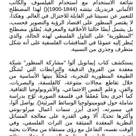
شائعة الاستخدام مع استخدام الفيلسوف والكاتب
الألماني فريدريك نيتشه (1844-1900)() لهذا المصطلح
للتعبير عن نسبيتنا غير القابلة للاختزال في العالم. وهكذا،
لا يقتصر المنظور على اقتصاد الرؤية والتصوير فحسب،
بل يشمل أيضًا حالتنا الأخلاقية والمعرفية. يُطلق مصطلح
"المنظورية" على التناول الفلسفي لهذه الحالة، والذي
يُنظر إليه عمومًا في المناقشات الفلسفية على أنه شكل
متطرف وجذري من النسبية.
يستكشف كتاب إيمانويل ألوا "مشاركة المنظور" شبكة
معقدة من الفروق الدقيقة والترابطات التي تُشكّل
الطبيعة المنظورية للتجربة، مُحلّلاً بنيتها الأساسية من
خلال تقاطع مجالات متنوعة، كالفلسفة، والبصريات،
والفن، وعلم النفس الاجتماعي، والأنثروبولوجيا الثقافية.
كما أجرى بحثاً مُعمّقاً في فلسفة الصورة، تُوّج بدراسة
شاملة حول فينومينولوجيا الوسائط المرئية(). يواصل ألوا،
في مسيرته، إحدى أبرز سمات أعمال ميرلو-بونتي
وأكثرها تحديًا، ألا وهي القدرة على معالجة المسائل
النظرية المعقدة المنبثقة من التراث الفلسفي، وفي
الوقت نفسه، التفاعل مع رؤى مستقاة من مجالات بحثية