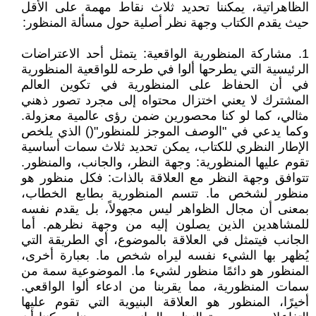
الظاهراتية، يمكننا تحديد ثلاث نقاط مهمة على الأقل
حيث يقدم الكتاب وجهة نظر أصلية حول مسألة المنظور:
1. مشاركة المنظورية الواقعية: يتمثل أحد الاعتراضات
الرئيسية التي يطرحها ألوا في طرحه للواقعية المنظورية
في أن الحفاظ على المنظورية في تكوين العالم
المشترك لا يعني اختزال محتواه إلى مجرد تصور ذهني
مثالي، كما لو كنا محصورين ضمن رؤى عالمية معزولة.
وكما يدعي في "الوصف الموجز للمنظور"() الذي يلخص
الإطار النظري للكتاب، يمكن تحديد ثلاث سمات أساسية
تقوم عليها المنظورية: وجهة النظر، والجانب، والمنظور.
تتوافق وجهة النظر مع العلاقة بالذات: فكل منظور هو
منظور لشخص ما. تتسم المنظورية بطابع الخطاب،
بمعنى أن مجال الظواهر ليس مجهولاً، بل يقدم نفسه
للمشاهدين الذين يصلون إليه من وجهة نظرهم. أما
الجانب فيتمثل في العلاقة بالموضوع، أي الطريقة التي
يُظهر بها الشيء نفسه ليراه شخص ما. بعبارة أخرى،
المنظور هو دائمًا منظور لشيء ما. الموضوعية سمة من
سمات المنظورية، مما يقربنا من ادعاء ألوا الواقعي.
أخيرًا، المنظور هو العلاقة البنيوية التي تقوم عليها