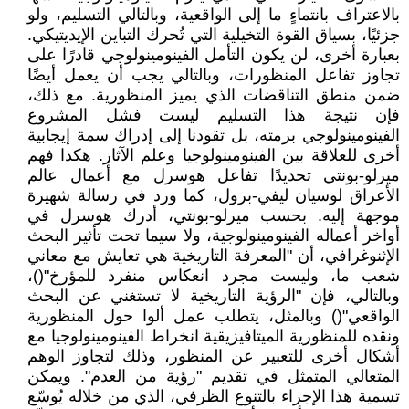
بالاعتراف بانتماءٍ ما إلى الواقعية، وبالتالي التسليم، ولو
جزئيًا، بسياق القوة التخيلية التي تُحرك التباين الإيديتيكي.
بعبارة أخرى، لن يكون التأمل الفينومينولوجي قادرًا على
تجاوز تفاعل المنظورات، وبالتالي يجب أن يعمل أيضًا
ضمن منطق التناقضات الذي يميز المنظورية. مع ذلك،
فإن نتيجة هذا التسليم ليست فشل المشروع
الفينومينولوجي برمته، بل تقودنا إلى إدراك سمة إيجابية
أخرى للعلاقة بين الفينومينولوجيا وعلم الآثار. هكذا فهم
ميرلو-بونتي تحديدًا تفاعل هوسرل مع أعمال عالم
الأعراق لوسيان ليفي-برول، كما ورد في رسالة شهيرة
موجهة إليه. بحسب ميرلو-بونتي، أدرك هوسرل في
أواخر أعماله الفينومينولوجية، ولا سيما تحت تأثير البحث
الإثنوغرافي، أن "المعرفة التاريخية هي تعايش مع معاني
شعب ما، وليست مجرد انعكاس منفرد للمؤرخ"()،
وبالتالي، فإن "الرؤية التاريخية لا تستغني عن البحث
الواقعي"() وبالمثل، يتطلب عمل ألوا حول المنظورية
ونقده للمنظورية الميتافيزيقية انخراط الفينومينولوجيا مع
أشكال أخرى للتعبير عن المنظور، وذلك لتجاوز الوهم
المتعالي المتمثل في تقديم "رؤية من العدم". ويمكن
تسمية هذا الإجراء بالتنوع الظرفي، الذي من خلاله يُوسّع