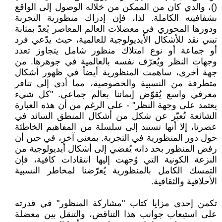
()، والذي كان من الممكن من خلاله الوصول إلى الواقع
بشفافيته الكاملة. لذا، فإن إدراك منظورية التجربة
ودورها المحوري في معضلات العالم المعاصر يُعدّ بمثابة
تبني نقد للأشكال الأيديولوجية للعالمية، حيث يدّعي فرد
أو جماعة أو نوع امتلاك منظور شامل يتجاوز تعدد
وجهات النظر ويُعرّف نفسه بالعالمية في جوهرها. من
جهة أخرى، ساهمت المنظورية أيضاً في ظهور أشكال
متطرفة من النسبية والخصوصية، مما أدى إلى تنافر
معرفي واسع يُقوّض إيماننا بعالم جماعي. "كل شيء
يعتمد على وجهة النظر" - على الرغم من أن هذه العبارة
الشائعة تُعبّر عن شكل من أشكال المنطق السائد في
عصرنا، إلا أنها تستند إلى سلسلة من المفاهيم الخاطئة
حول دور المنظورية في التجربة. بمعنى آخر، في حين أن
رفض المنظور بحد ذاته يُفضي إلى أشكال أيديولوجية من
النزعة الكونية التي وُجهت إليها انتقادات كافية، فإن
التمسك الكامل بالمنظورية يُعرّضنا لمخاطر النسبية
الأخلاقية والثقافية.
تكمن إحدى مزايا كتاب "مشاركة المنظور" في قدرته
على استيعاب جوانب هذا التناقض، والتنقل بين معضلة