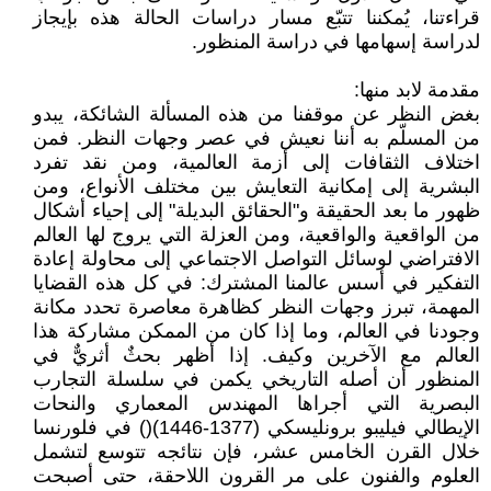
قراءتنا، يُمكننا تتبّع مسار دراسات الحالة هذه بإيجاز
لدراسة إسهامها في دراسة المنظور.
مقدمة لابد منها:
بغض النظر عن موقفنا من هذه المسألة الشائكة، يبدو
من المسلّم به أننا نعيش في عصر وجهات النظر. فمن
اختلاف الثقافات إلى أزمة العالمية، ومن نقد تفرد
البشرية إلى إمكانية التعايش بين مختلف الأنواع، ومن
ظهور ما بعد الحقيقة و"الحقائق البديلة" إلى إحياء أشكال
من الواقعية والواقعية، ومن العزلة التي يروج لها العالم
الافتراضي لوسائل التواصل الاجتماعي إلى محاولة إعادة
التفكير في أسس عالمنا المشترك: في كل هذه القضايا
المهمة، تبرز وجهات النظر كظاهرة معاصرة تحدد مكانة
وجودنا في العالم، وما إذا كان من الممكن مشاركة هذا
العالم مع الآخرين وكيف. إذا أظهر بحثٌ أثريٌّ في
المنظور أن أصله التاريخي يكمن في سلسلة التجارب
البصرية التي أجراها المهندس المعماري والنحات
الإيطالي فيليبو برونليسكي (1377-1446)() في فلورنسا
خلال القرن الخامس عشر، فإن نتائجه تتوسع لتشمل
العلوم والفنون على مر القرون اللاحقة، حتى أصبحت