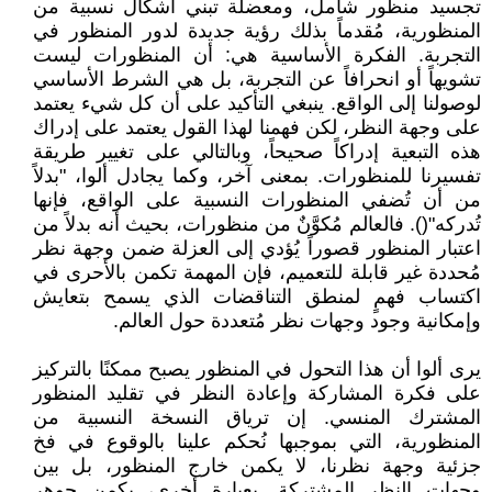
تجسيد منظور شامل، ومعضلة تبني أشكال نسبية من
المنظورية، مُقدماً بذلك رؤية جديدة لدور المنظور في
التجربة. الفكرة الأساسية هي: أن المنظورات ليست
تشويهاً أو انحرافاً عن التجربة، بل هي الشرط الأساسي
لوصولنا إلى الواقع. ينبغي التأكيد على أن كل شيء يعتمد
على وجهة النظر، لكن فهمنا لهذا القول يعتمد على إدراك
هذه التبعية إدراكاً صحيحاً، وبالتالي على تغيير طريقة
تفسيرنا للمنظورات. بمعنى آخر، وكما يجادل ألوا، "بدلاً
من أن تُضفي المنظورات النسبية على الواقع، فإنها
تُدركه"(). فالعالم مُكوَّنٌ من منظورات، بحيث أنه بدلاً من
اعتبار المنظور قصوراً يُؤدي إلى العزلة ضمن وجهة نظر
مُحددة غير قابلة للتعميم، فإن المهمة تكمن بالأحرى في
اكتساب فهمٍ لمنطق التناقضات الذي يسمح بتعايش
وإمكانية وجود وجهات نظر مُتعددة حول العالم.
يرى ألوا أن هذا التحول في المنظور يصبح ممكنًا بالتركيز
على فكرة المشاركة وإعادة النظر في تقليد المنظور
المشترك المنسي. إن ترياق النسخة النسبية من
المنظورية، التي بموجبها نُحكم علينا بالوقوع في فخ
جزئية وجهة نظرنا، لا يكمن خارج المنظور، بل بين
وجهات النظر المشتركة. بعبارة أخرى، يكمن جوهر