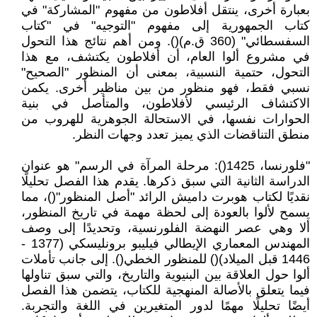
بعبارة أخرى، ينتقل أفلاطون من مفهوم "المشاركة" في
كتاب الجمهورية إلى مفهوم "التوجيه" في "كتاب
السفسطائي" (360 ق.م)(). ومن أهم نتائج هذا التحول
في مشروع ألوا العام، أن أفلاطون يكتشف، مع هذا
التحول، حتمية النسبية، بمعنى أن المنظور "الصحيح"
نسبي فقط، فهو منظور من بين مناظير أخرى. يكمن
الاكتشاف الرئيسي لأفلاطون، والمتأصل في بنية
الحوارات نفسها، في الاستحالة الجوهرية للهروب من
منطق التناقضات الذي يميز تعدد وجهات النظر.
"فلورنسا، 1425(): مرحلة المرآة في الرسم" هو عنوان
الدراسة الثانية التي سبق ذكرها. يقدم هذا الفصل تحليلًا
نقديًا لكتاب هوبرت داميش الرائد "أصل المنظور"()، مما
يسمح لألوا بالعودة إلى لحظة مهمة في تاريخ المنظور،
ألا وهي عصر النهضة الفلورنسية، وتحديدًا إلى وصف
المهندس المعماري الإيطالي فيليبو برونليسكي (1377 -
1446 قبل الميلاد)() للمنظور الخطي(). إلى جانب تأملات
ألوا حول العلاقة بين البنيوية والتاريخ، والتي سبق تناولها
فيما يتعلق بالأصالة المنهجية للكتاب، يتضمن هذا الفصل
أيضًا تحليلًا مهمًا لدور المتغيرين في اللغة والتجربة.