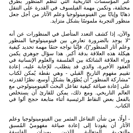
عبر المؤسسات التاريخية التي تنظم المنظور بطرق
مختلفة، وتكمن مهمة الفيلسوف في القدرة على التنقل
ذهابًا وإيابًا بين الفينومينولوجيا وعلم الآثار من أجل جعل
منظور التجربة ملموسًا بشكل متزايد.
والآن، إذا كشف التعدد المتأصل في المنظورات عن أنه
"لا يوجد بالضرورة تعارض بين فينومينولوجيا المنظور
وعلم آثار المنظور"()، فإنّنا نواجه حتمًا مهمة تحديد كيفية
هيكلة هذه العلاقة بدقة أكبر. هذا سؤال جوهري يكمن
وراء العلاقة الشائكة بين الفلسفة والعلوم الإنسانية في
العقود الأخيرة، والذي قد يتطلب، للإجابة عليه، إعادة
تقييم مفهوم التاريخ القبلي - وهي نقطة يُمكن لكتاب
"مشاركة المنظور" أن يُطوّرها بشكلٍ أوسع، نظرًا لقدرته
على إعادة صياغة كيفية تفاعل البحث الفينومينولوجي مع
العالم التاريخي. ومع ذلك، يمكن للقارئ أن يستخلص
بالفعل بعض النقاط الرئيسية أثناء متابعة حجج ألوا في
الكتاب.
- أولًا، من شأن التفاعل المثمر بين الفينومينولوجيا وعلم
الآثار أن يقودنا إلى إعادة صياغة مفهوميْ المُسبق
والتجربة المتعالية اللذين يميزان الفلسفة