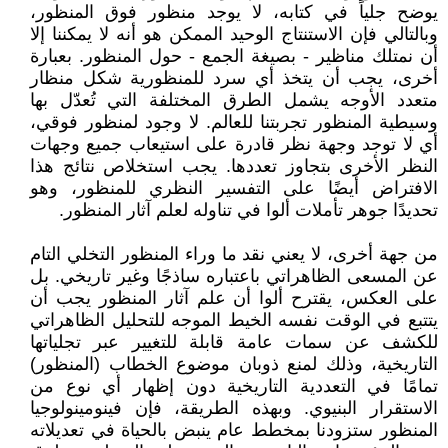
يوضح جلياً في كتابه، لا يوجد منظور فوق المنظور،
وبالتالي فإن الاستنتاج الوحيد الممكن هو أنه لا يمكننا إلا
أن نمتلك مناظير - بصيغة الجمع - حول المنظور. بعبارة
أخرى، يجب أن يتخذ أي سرد للمنظورية شكل منظار
متعدد الأوجه يشمل الطرق المختلفة التي تُعدّل بها
وسيطية المنظور تجربتنا للعالم. لا وجود لمنظور فوقي،
أي لا توجد وجهة نظر قادرة على استيعاب جميع وجهات
النظر الأخرى بتجاوز تعددها. يجب استخلاص نتائج هذا
الافتراض أيضًا على التفسير النظري للمنظور، وهو
تحديدًا جوهر تأملات ألوا في تناوله لعلم آثار المنظور.
من جهة أخرى، لا يعني نقد ما وراء المنظور التخلي التام
عن المسعى الظاهراتي باعتباره ساذجًا وغير تاريخي. بل
على العكس، يقترح ألوا أن علم آثار المنظور يجب أن
يتتبع في الوقت نفسه الخيط الموجه للتحليل الظاهراتي
للكشف عن سمات عامة قابلة للتغيير عبر تجلياتها
التاريخية، وذلك لمنع ذوبان موضوع الخطاب (المنظور)
تمامًا في التعددية التاريخية دون إظهار أي نوع من
الاستقرار البنيوي. وبهذه الطريقة، فإن فينومينولوجيا
المنظور ستزودنا بمخطط عام ينبض بالحياة في تعديلاته