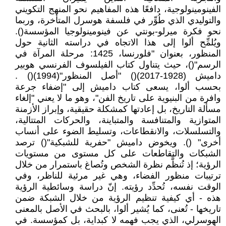
الفينومينولوجية، دافعًا هذه المفاهيم نحو المنهج التكويني
والتوليدي الذي طُوِّر في فلسفة هوسرل المتأخرة، وربما
نحو فكرة ميرلو-بونتي عن فينومينولوجيا المؤسسة().
ويُلمِّح ألوا إلى هذا الاتجاه في دراسته الثانية حول
المنظور، بعنوان "فلورنسا، 1425: مرحلة المرآة في
الرسم"()، حيث يتناول كتاب الفيلسوف الفرنسي هوبير
داميش (1928-2017)() "أصل المنظور"(1994)() .
بحسب ألوا، يسعى كتاب داميش إلى "إضفاء جرعة
وافرة من البنيوية على تاريخ الفن"، وهو ما لا يعني "إلغاء
مسألة التاريخ، بل إعادتها كمشكلة حقيقية، وإبراز الأزمنة
المتوازية والمتنافسة والمتباينة، والحركات المتتالية،
والتسلسلات، والانقطاعات، وتسليط الضوء على أنساب
أخرى" (). ويخوض داميش "حفرية للشبكية"() ترصد
الشبكات والتقاطعات على كل مستوى من مستويات
الرؤية؛ إذ تُنظَّم نظرة الشخص وتُصاغ باستمرار من خلال
ترتيبات منظور الفضاء، وهي غير مرئية للناظر، وفي
الوقت نفسه، تُحدِّد رؤيته. إنّ دراسة وسائطية الرؤية
هذه - أي كيفية تنظيم الرؤية من خلال الشبكة ضمن
تاريخها - تُعنى، كما يُشير ألوا، بالبحث في الأصل بالمعنى
الهوسرلي، الذي يجب فهمه لا كبداية، بل كمؤسسة. في