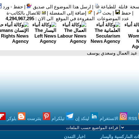
سخة قابلة للطباعة
|
ارسل هذا الموضوع الى صديق
|
حفظ - ورد
|
حفظ
|
بحث
|
إضافة إلى المفضلة
|
للاتصال بالكاتب-ة
عدد الموضوعات المقروءة في الموقع الى الان :
4,294,967,295
 عيد العمال وسعدي يوسف
RSS
الانستغرام
لينكد إن
تيلكرام
بنترست
بلوكر
ث الماركسية واليسار
اخبار التمدن