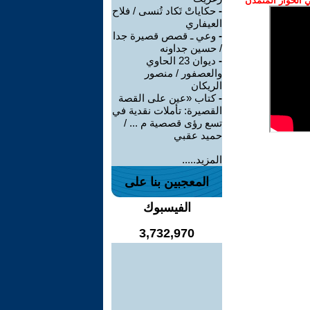
الحوار المتمدن
-
حكاياتْ تَكاد تُنسى / فلاح
العيفاري
-
وعي ـ قصص قصيرة جدا
/ حسين جداونه
-
ديوان 23 الحاوي
والعصفور / منصور
الريكان
-
كتاب «عين على القصة
القصيرة: تأملات نقدية في
تسع رؤى قصصية م ... /
حميد عقبي
المزيد.....
المعجبين بنا على
الفيسبوك
3,732,970