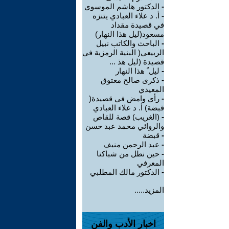
-
الدكتور هاشم الموسوي
-
أ. د علاء العبادي يتنزه
في قصيدة مقداد
مسعود(ليل هذا النهار)
-
الباحث والكاتب نبيل
الربيعي( البنية الرمزية في
قصيدة (ليل هذ ...
-
ليل ٌ هذا النهار
-
ذكرى صالح معتوق
المعيدي
-
رأي وامض في قصيدة(
قبضة) أ. د علاء العبادي
-
(الغريب) قصة للقاص
والروائي محمد عبد حسن
-
قبضة
-
عبد الرحمن منيف
-
حين نطل من شباكنا
المعرفي
-
الدكتور مالك المطلبي
المزيد.....
اخبار الأدب والفن