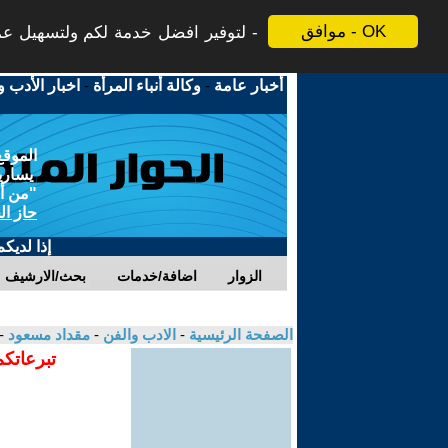
موافق - OK
لتوفير افضل خدمة لكم ولتسهيل عملي
أخبار عامة
-
وكالة أنباء المرأة
-
اخبار الأدب و
الموقع
يسارية
"من أج
حاز ال
إذا لديك
الزوار
اضافة/خدمات
بحث/الارشيف
الصفحة الرئيسية
-
الادب والفن
-
مقداد مسعود
-
تبرعاتكم