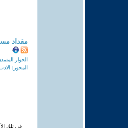
مقداد مسع
الحوار المتمدن-العدد: 8693 - 26
المحور: الادب
في تلك الأي