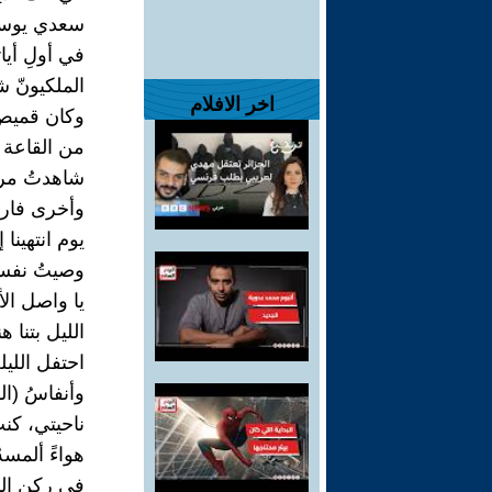
سعدي يو
في أولِ أيا
الملكيونّ ش
اخر الافلام
وكان قميص 
من القاعة 
شاهدتُ مراك
وأخرى فارغ
يوم انتهينا
وصيتُ نفسي
يا واصل ال
الليل بتنا هن
احتفل الليل
وأنفاسُ (ال
ناحيتي، كنت
هواءً ألمسه
في ركن الم