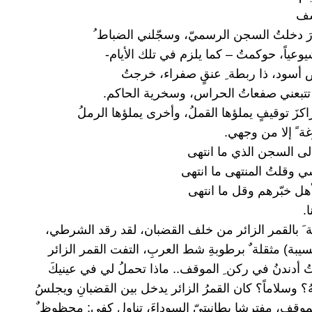
سف
رَ دخلتُ السجن الرسميّ، وسجّلني الضباط ُ
يوعياً، حوكمتُ – كما يلزم في تلك الأيام-
أسود، ذا ربطة ِ عنقٍ صفراء، خرجتُ
تتبعني صفعاتُ الحراس، وسخرية الحاكم.
زَ توقيفٍ يملؤها القملُ، وأخرى يملؤها الرملُ
ة ً إلا من وجهي.
 إلى السجن الذي ما انتهى
 وقلتُ المنتهى ما انتهى
أهل خبّرهم وقل ما انتهى
ا.
ة َ بالقمر الزائر من خلف القضبان، لقد رقد الشرطي،
سيبة) مثقلة ٌ برطوبةِ شط العربِ، التفت القمر الزائر
ُ أدندنُ في ركن ِ الموقف.. ماذا تحملُ لي في عينيكَ
ُ؟ وسلاماً؟ كان القمرُ الزائر يدخل بين القضبانِ ويجلسُ
وقف، مفترشا بطانيتيّ السوداءَ، تناول كفي: محظوظ ٌ