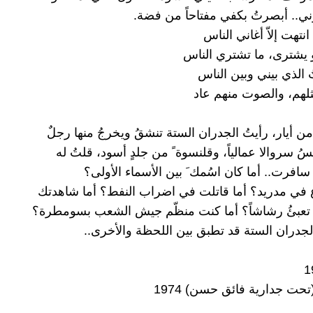
رني.. أبصرتُ بكفي مفتاحاً من فضة.
انتهت إلاّ أغاني الناس
يشترى، ما تشتري الناس
 الذي بيني وبين الناس
مثلهم، والصوت منهم عاد
ن أيار، رأيتُ الجدران الستة تنشقُ ويخرجُ منها رجلٌ
بسُ سروالا عمالياً، وقلنسوة ً من جلدٍ أسود، قلتُ له
سافرت.. أما كان اسُمك َ بين الأسماء الأولى؟
 في مدريد؟ أما قاتلت في اضراب النفط؟ أما شاهدتك
ّ تعبئُ رشاشاً؟ أما كنت منظّم جيش الشعب بسومطرة؟
لجدران الستة قد تطبق بين اللحظة والأخرى..
حت جدارية فائق حسن) 1974