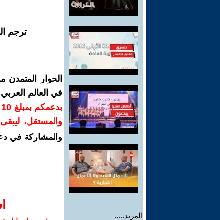
ترجم ال
الحوار المتمدن م
في العالم العربي
ب
والمستقل، ليبقى ص
والمشاركة في دع
ا‫
المزيد.....