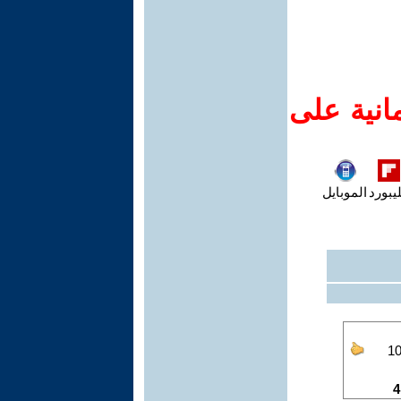
انية على
يبورد
الموبايل