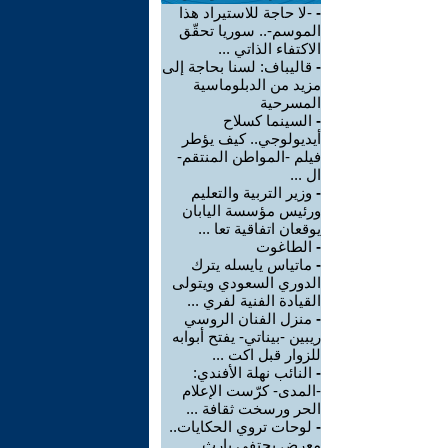
-
-لا حاجة للاستيراد هذا
الموسم-.. سوريا تحقّق
الاكتفاء الذاتي ...
-
قاليباف: لسنا بحاجة إلى
مزيد من الدبلوماسية
المسرحية
-
السينما كسلاح
أيديولوجي.. كيف يؤطر
فيلم -المواطن المنتقم-
ال ...
-
وزير التربية والتعليم
ورئيس مؤسسة اليابان
يوقعان اتفاقية تعا ...
-
الطاغوت
-
ماتياس يايسله يترك
الدوري السعودي ويتولى
القيادة الفنية لفري ...
-
منزل الفنان الروسي
ريبين -بيناتي- يفتح أبوابه
للزوار قبل اكت ...
-
النائب نهلة الأفندي:
-المدى- كرّست الإعلام
الحر ورسخت ثقافة ...
-
لوحات تروي الحكايات..
معرض يحتفي بإرث