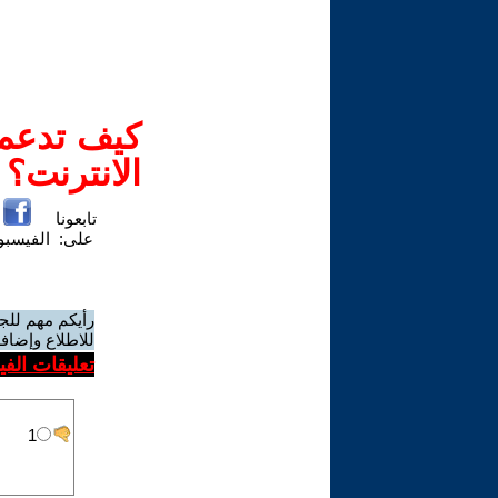
كيف تدعم-
الانترنت؟
تابعونا
على:
الفيسب
رأيكم مهم للج
للاطلاع وإضافة
تعليقات الف