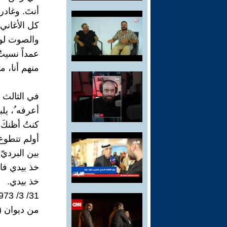
أنتَ. وغاد
كل الأغاني 
والصوت لو 
عمداً نسيتُ
منهم أنا، 
في الثالث م
أعرفه ُ، يل
كنتُ أظنكَ 
أولم تتطوع
بين البردي
خذ بيدي فا
خذ بيدي.
31/ 3/ 1973
من ديوان (ت