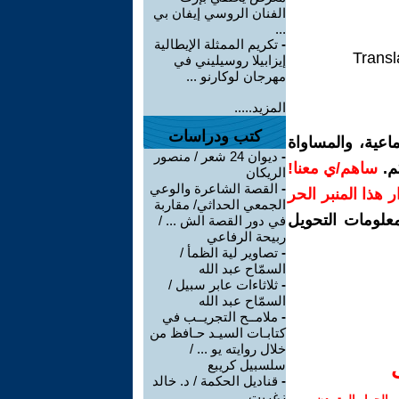
الفنان الروسي إيفان بي
...
-
تكريم الممثلة الإيطالية
Transl
إيزابيلا روسيليني في
مهرجان لوكارنو ...
المزيد.....
كتب ودراسات
اعية، والمساواة
-
ديوان 24 شعر / منصور
م.
ساهم/ي معنا!
الريكان
-
القصة الشاعرة والوعي
رار هذا المنبر الحر
الجمعي الحداثي/ مقاربة
معلومات التحويل
في دور القصة الش ... /
ربيحة الرفاعي
-
تصاوير لية الظمأ /
السمّاح عبد الله
-
ثلاثاءات عابر سبيل /
السمّاح عبد الله
-
ملامــح التجريــب في
كتابـات السيـد حـافظ من
خلال روايته يو ... /
سلسبيل كريبع
-
قناديل الحكمة / د. خالد
زغريت