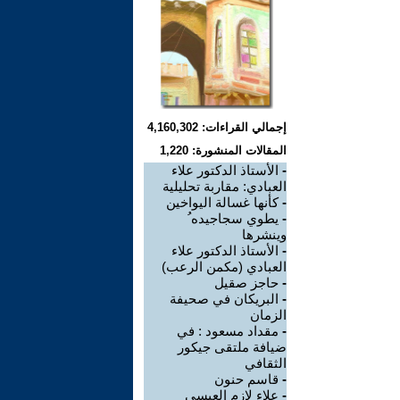
إجمالي القراءات: 4,160,302
المقالات المنشورة: 1,220
-
الأستاذ الدكتور علاء
العبادي: مقاربة تحليلية
-
كأنها غسالة اليواخين
-
يطوي سجاجيده ُ
وينشرها
-
الأستاذ الدكتور علاء
العبادي (مكمن الرعب)
-
حاجز صقيل
-
البريكان في صحيفة
الزمان
-
مقداد مسعود : في
ضيافة ملتقى جيكور
الثقافي
-
قاسم حنون
-
علاء لازم العيسى