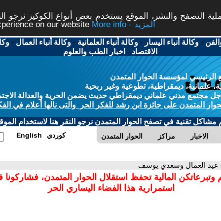
ة التصفح والنشر، الموقع يستخدم بعض أنواع الكوكيز نرجو النق
More info - المزيد
experience on our website
الفن
-
وكالة أنباء اليسار
-
وكالة أنباء العلمانية
-
وكالة أنباء العمال
-
وكا
الاقتصاد
-
اخبار الطب والعلوم
 الرئيسي لمؤسسة الحوار المتمدن
، علمانية، ديمقراطية، تطوعية وغير ربحية
ل مجتمع مدني علماني ديمقراطي حديث يضمن الحرية والعدالة الاجتم
حوار المتمدن على جائزة ابن رشد للفكر الحر والتى نالها أعلام في الفك
م مشاكل تقنية في تصفح الحوار المتمدن نرجو النقر هنا لاستخدام الموقع
كوردي
English
الاخبار
مراكز
الحوار المتمدن
 عيد العمال وسعدي يوسف
 وتبرعاتكن المالية تحفظ استقلال الحوار المتمدن، فشاركونا 
استمرارية هذا الفضاء اليساري الحر