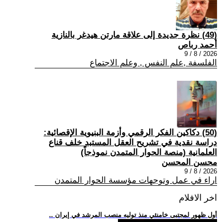
(49) نظرة جديدة إلى علاقة مارتن هيدغر بالنازية
أحمد رباص
2026 / 8 / 9
الفلسفة ,علم النفس , وعلم الاجتماع
(50) دكاكين الفكر الرقمي وأزمة البنيوية الإقصائية:
دراسة نقدية في تشريح العقل المستبد خلف قناع
العلمانية (منصة الحوار المتمدن نموذجاً)
محسن المحسن
2026 / 8 / 9
اراء في عمل وتوجهات مؤسسة الحوار المتمدن
اخر الافلام
.. أول ظهور لمجتبى خامنئي منذ توليه منصب المرشد في إيران