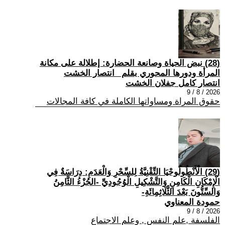
(28) نبض الحياة وصانعة الحضارة: إطلالة على مكانة
المرأة ودورها المحوري بقلم _انتصار الخشت
انتصار كامل جفلان الخشت
2026 / 8 / 9
حقوق المراة ومساواتها الكاملة في كافة المجالات
(29) الْأَنْطُولُوجْيَا التِّقْنِيَّةُ لِلسِّحْرِ وَالْعَدَمِ: دِرَاسَةٌ فِي
الْإِمْكَانِ الْكَامِنِ وَالتَّشْكِيلِ الْوُجُودِيِّ -الجُزْءُ الثَّامِنُ
وَالسِّتُّونَ بَعْدَ الثَّلَاثِمِائَةِ-
حمودة المعناوي
2026 / 8 / 9
الفلسفة ,علم النفس , وعلم الاجتماع