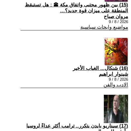
(15) بين ظهور مجتبى واتفاق مكة 🕋 : هل تستيقظ
المنطقة على ميزان قوة جديد؟…
مروان صباح
2026 / 8 / 9
مواضيع وابحاث سياسية
(16) شنكال... الغياب الأخير
شينوار ابراهيم
2026 / 8 / 9
الادب والفن
(17) سيناريو بايدن يتكرر.. ترامب أكثر عداءً لروسيا