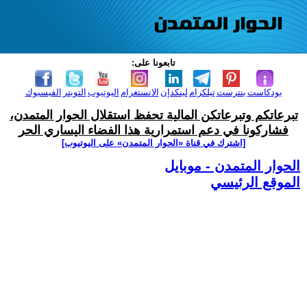
تابعونا على:
بودكاست
بنترست
تيلكرام
لينكدإن
الانستغرام
اليوتيوب
التويتر
الفيسبوك
تبرعاتكم وتبرعاتكن المالية تحفظ استقلال الحوار المتمدن،
فشاركونا في دعم استمرارية هذا الفضاء اليساري الحر
[اشترك في قناة ‫«الحوار المتمدن» على اليوتيوب]
الحوار المتمدن - موبايل
الموقع الرئيسي