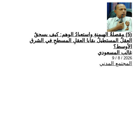
(5) مِقصلةُ الهيمنةِ واستعبادُ الوهم: كيف يسحقُ
العقلُ المستطيلُ بقايا العقلِ المسطحِ في الشرق
الأوسط؟
غالب المسعودي
2026 / 8 / 9
المجتمع المدني