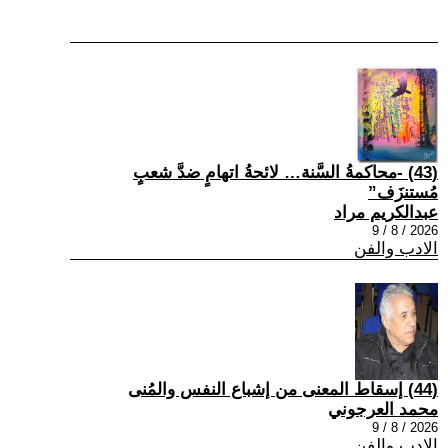
(43) -محاكمةُ السَّنة… لائحةُ اتهامٍ ضدَّ شعبٍ
مُستنزَف”
عبدالكريم مراد
2026 / 8 / 9
الادب والفن
(44) إسقاط المعنى من إشباع النفس والمُنى
محمد العرجوني
2026 / 8 / 9
الادب والفن