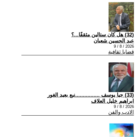
(32) هل كان ستالين مثقفًا...؟
عبد الحسين شعبان
2026 / 8 / 9
قضايا ثقافية
(33) جيا يوسف ................نبع بعيد الغور
ابراهيم خليل العلاف
2026 / 8 / 9
الادب والفن