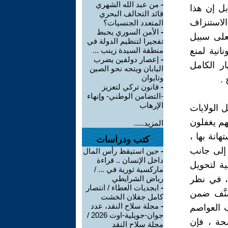
-
من عبد الله الشهري
ل إن هذا
قائد التحالف البحري
الاستنزاف
المتعدد الجنسيات؟
-
الأمن السوري يحبط
فعلى سبيل
تفجيرا لتنظيم الدولة في
انية لمنع
منطقة السيدة زينب ...
-
إعصار دولفين يضرب
ر الكامل
اليابان ويتجه نحو الصين
وتايوان
.
-
قانون تركي لتعزيز
-التضامن الوطني- وإنهاء
الإرهاب
 الولايات
هم يغفلون
المزيد.....
هانة بها ،
كتب ودراسات
 إلى جانب
-
حين استيقظ رأس المال
داخل الإنسان .. قراءة
ية لتحويل
ماركسية ثورية في ... /
 ، في نظر
رياض الشرايطي
-
ابجديات العطاء / انتصار
صنَّف ضمن
كامل جفلان الخشت
-
مجلة سلاح النقد، عدد
 العواصم
جوان-جويلية-اوت 2026 /
حة ، فإن
مجلة سلاح النقد