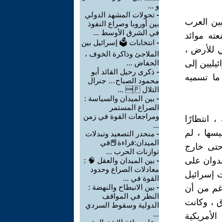
و ...
-
تحولات المشهد الدولي
بين العرب
بين أوروبا وصراع النفوذ
في الشرق الأوسط ...
عته موائد
-
انتخابات 🗳 إسرائيل بين
ي للأرض ،
الملاجئ وذاكرة الخوف ،
ئيليين إلى
الحفاض ...
-
ذكرى رحيل القائد أبو
ما تسميه
محمود الصباح… جنرال
التلال 🇵 ...
-
بين الميدان والسياسة :
الصراع المستمر
ومراجعات القوة في زمن
 انتظارًا
...
يسها ، لم
-
منحدر التصعيد وتبدلات
الميدان:قراءة📕في
حتى خارج
توازنات الحرب ...
عدوان على
-
بين الميدان والعقل 🧠 :
معادلات الصراع وحدود
ت إسرائيل
القوة في ...
-
بين الانبطاح والنهضة :
رغم من أن
النظر في المواقف
ق ، وكانت
الدولية وسقوط السردي
...
لأمريكية