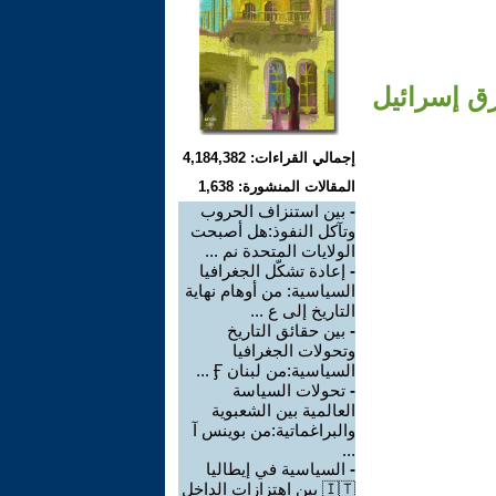
زق إسرائيل
إجمالي القراءات: 4,184,382
المقالات المنشورة: 1,638
-
بين استنزاف الحروب
وتآكل النفوذ:هل أصبحت
الولايات المتحدة نم ...
-
إعادة تشكّل الجغرافيا
السياسية: من أوهام نهاية
التاريخ إلى ع ...
-
بين حقائق التاريخ
وتحولات الجغرافيا
السياسية:من لبنان Ӻ ...
-
تحولات السياسة
العالمية بين الشعبوية
والبراغماتية:من بوينس آ
...
-
السياسية في إيطاليا
🇮🇹 بين اهتزازات الداخل