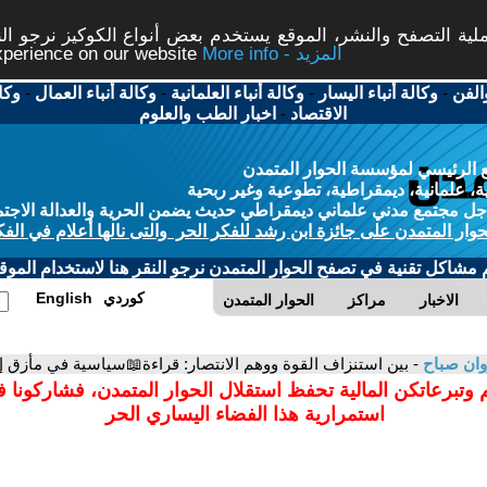
ة التصفح والنشر، الموقع يستخدم بعض أنواع الكوكيز نرجو النق
More info - المزيد
experience on our website
الفن
-
وكالة أنباء اليسار
-
وكالة أنباء العلمانية
-
وكالة أنباء العمال
-
وكا
الاقتصاد
-
اخبار الطب والعلوم
 الرئيسي لمؤسسة الحوار المتمدن
، علمانية، ديمقراطية، تطوعية وغير ربحية
ل مجتمع مدني علماني ديمقراطي حديث يضمن الحرية والعدالة الاجتم
حوار المتمدن على جائزة ابن رشد للفكر الحر والتى نالها أعلام في الفك
م مشاكل تقنية في تصفح الحوار المتمدن نرجو النقر هنا لاستخدام الموقع
كوردي
English
الاخبار
مراكز
الحوار المتمدن
ان صباح
- بين استنزاف القوة ووهم الانتصار: قراءة📖سياسية في مأزق 
 وتبرعاتكن المالية تحفظ استقلال الحوار المتمدن، فشاركونا 
استمرارية هذا الفضاء اليساري الحر