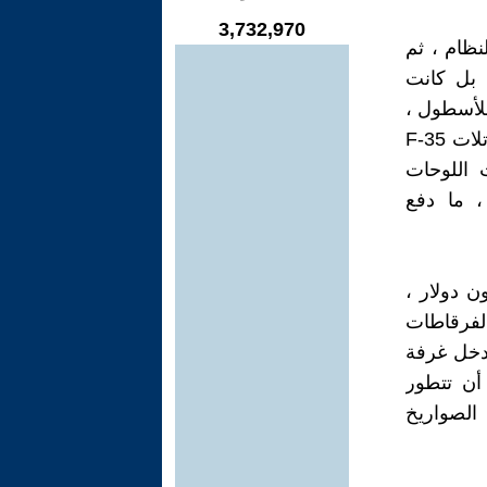
3,732,970
نظام ، ثم
 بل كانت
للأسطول ،
وعندما استشعرت القوات الأمريكية وجود تحرك عسكري ، انطلقت مقاتلات F-35
 اللوحات
، ما دفع
خسارة ثلاث مقاتلات تُقدَّر قيمتها بنحو 300 مليون دولار ،
لفرقاطات
تدخل غرفة
أن تتطور
الصواريخ