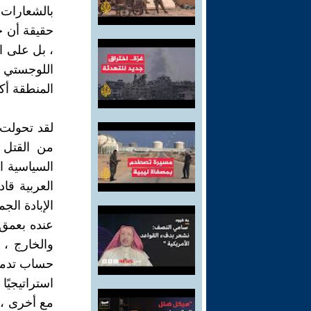
بالشعارات 
، بل على ا
اللوجستي 
المنطقة أكث
لقد تحولت 
من القتل 
السياسية ا
العربية قا
الإبادة ال
عنده بعمق 
والخارج ، 
حساب تدمير 
استراتيجيً
مع أخرى ، 