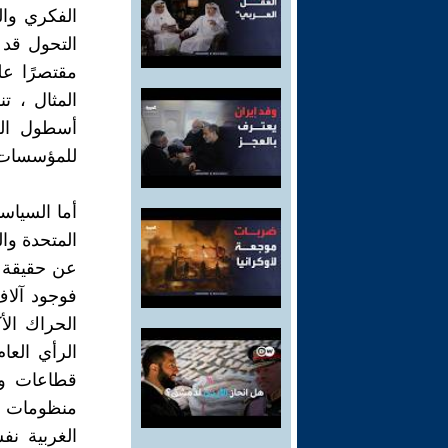
الفكري وا
التحول قد 
مقتصرًا عل
المثال ، ت
أسطول الح
للمؤسسات ا
أما السياس
المتحدة وال
عن حقيقة ال
فوجود آلاف
الحراك الأ
الرأي العا
قطاعات واس
منظومات ا
الغربية نف