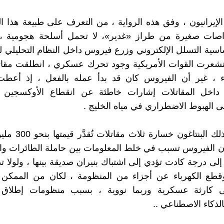
لإيرانيون ، وفق هذه الرواية ، من التعرف على طبيعة هذا ال
اصات صغيرة من طراز «غدير»، لا تحمل أسلحة هجومية ،
ساسية التسلل الإلكتروني وزرع فيروس داخل النظام التحليلي 
ء ، غير أن الفيروس كان قد بدأ عمله بالفعل ، إذ أعطت
ية داخل المقاتلات إشارات خاطئة عن انقطاع الأوكسجين 
لى الهبوط الاضطراري في مياه الخليج .
وقد كلّف ذلك البنتاغون 
ن الفيروس تسبب في خلط المعلومات بين حاملة الطائرات وا
 إلى درجة كادت تؤدي إلى اشتباك بنيران صديقة بينها ، ولولا 
وقطع الكهرباء عن أجزاء من المنظومة ، لكان من الممكن 
لى كارثة عسكرية وربما نووية ، بسبب منظومات إطلاق 
لذكاء الاصطناعي ..