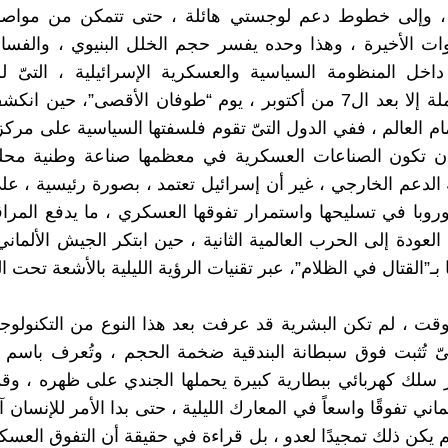
ة ، وإلى خطوط دعم لوجستي هائلة ، حتى تتمكن من مواصلة
ات الأخيرة ، وهذا وحده يفسر حجم الخلل البنيوي ، والفساد
داخل المنظومة السياسية والعسكرية الإسرائيلية ، التىّ 
حقيقتها كاملة إلا بعد ال7 من أكتوبر ، يوم “طوفان الأقصى”، حين
ام العالم ، ففي الدول التىّ تقوم فلسفتها السياسية على مرك
أن تكون الصناعات العسكرية في معظمها صناعة وطنية محلية
 الدعم الخارجي ، غير أن إسرائيل تعتمد ، بصورة رئيسية ، على
وروبا في تسليحها واستمرار تفوقها العسكري ، ما يدفع المراق
 العودة إلى الحرب العالمية الثانية ، حين ابتكر الجيش الألماني
 بـ”القتال في الظلام”، عبر تقنيات الرؤية الليلية بالأشعة تحت ا
قت ، لم تكن البشرية قد عرفت بعد هذا النوع من التكنولوجي
سلك كهربائي ببطارية كبيرة يحملها الجندي على ظهره ، وقد
ماني تفوقًا واسعاً في المعارك الليلية ، حتى بدا الأمر للإنسان 
 يكن ذلك تمجيدًا لعدو ، بل قراءة في حقيقة أن التفوق العسكري