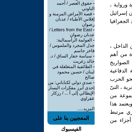
-
حقوق العصر / أحمد
ورواية ،
التاوتي
ن إسرائيل
-
قصة الأمراض المزمنة و
إفلاس الأطباء / عدنان
 الجغرافيا
رضوان
Letters from the East /
-
عدنان رضوان
-
العولمة الرأسمالية:
جدل المجرد والملموس /
 الداخل ،
فاخر جاسم
دة من أهم
-
سياسة حفار الساق / د.
خالد زغريت
 الصواريخ
-
الطائفية المتغلغلة في
 الدفاعية
لبنان / حسين محمود
صالح
نحو الحرب
-
صدى دولي لكتاباتي: من
ية ، التىّ
إحدى أبرز مفكرات اليسار
الإيطالي إلى أ ... / رزكار
ها مجموعة من
عقراوي
ويعتمد هذا
المزيد.....
زي مرتبط
المعجبين بنا على
 أجزاء من
الفيسبوك