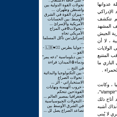
-
على حافة الاشتعال :
 عدوانها
تحولات القوة الدولية بين
واشنطن وطهران …
 الإدراكي
-
ميزان القوة في الشرق
لم تتكشف
الأوسط: بين الحسابات
الأمريكية والإسرائ ...
 انكشف المشهد
-
تحولات⚙في المزاج
زية الجيش
الأمريكي تجاه
إسرائيل:من تآكل المسلما
 ، لا أن
...
-
جوليا بطرس 🙋‍♂♥🇱🇧 -
 الولايات
القو ...
ب المتتبع
-
بين دبلوماسية “دعه يمر”
ودماء🩸الميدان: قراءة
 النازي ما
في التح ...
لحمراء .
-
بين التكنولوجيا والبدائية
: تحولات الصراع
الاستخباراتي - الز ...
ا ، وكانت
-
حروب الهيمنة ونهايات
الأجهزة التىّ تُثبت فوق سبطانة البندقية ضخمة الحجم ، وتُعرف باسم “Vampir”،
القوة:حين تتحكم
الجغرافيا بمصير العالم ...
 أتاح ذلك
-
التحولات الجيوسياسية
في الشرق الأوسط بين
آنذاك أشبه
تصاعد الصراع يصل لل ...
 لا يُبنى