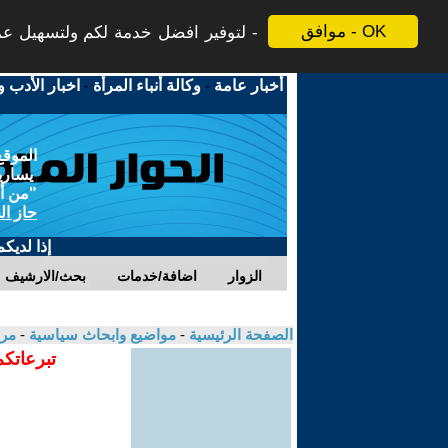
موافق - OK
لتوفير افضل خدمة لكم ولتسهيل عملي
أخبار عامة
-
وكالة أنباء المرأة
-
اخبار الأدب و
الموقع
يسارية
"من أج
حاز ال
إذا لديك
الزوار
اضافة/خدمات
بحث/الارشيف
الصفحة الرئيسية
-
مواضيع وابحاث سياسية
-
مرو
تبرعاتكم