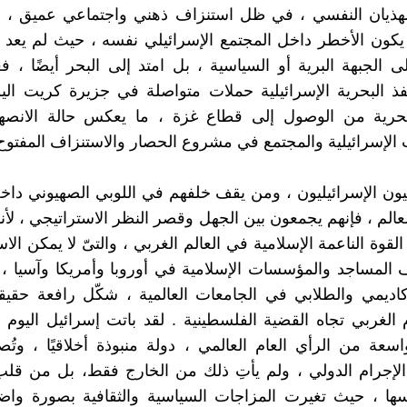
لهذيان النفسي ، في ظل استنزاف ذهني واجتماعي عميق ، ب
يكون الأخطر داخل المجتمع الإسرائيلي نفسه ، حيث لم يعد 
ى الجبهة البرية أو السياسية ، بل امتد إلى البحر أيضًا ، 
نفذ البحرية الإسرائيلية حملات متواصلة في جزيرة كريت اليون
رية من الوصول إلى قطاع غزة ، ما يعكس حالة الانصها
لإسرائيلية والمجتمع في مشروع الحصار والاستنزاف المفتوح 
يون الإسرائيليون ، ومن يقف خلفهم في اللوبي الصهيوني داخل
عالم ، فإنهم يجمعون بين الجهل وقصر النظر الاستراتيجي ، لأن
قوة الناعمة الإسلامية في العالم الغربي ، والتىّ لا يمكن الاست
 المساجد والمؤسسات الإسلامية في أوروبا وأمريكا وآسيا ،
كاديمي والطلابي في الجامعات العالمية ، شكّل رافعة حقيق
م الغربي تجاه القضية الفلسطينية . لقد باتت إسرائيل اليوم
عة من الرأي العام العالمي ، دولة منبوذة أخلاقيًا ، وتُ
لإجرام الدولي ، ولم يأتِ ذلك من الخارج فقط، بل من قلب
سها ، حيث تغيرت المزاجات السياسية والثقافية بصورة واض