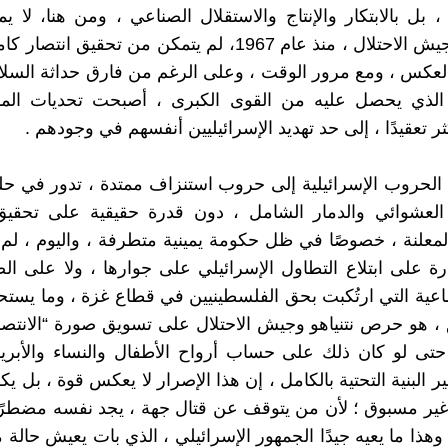
، بل بالابتكار والإنتاج والاستقلال الصناعي ، ومن هنا، لا ي
حقيقة أن جيش الاحتلال ، منذ عام 1967، لم يتمكن من تحقيق 
لعكس ، ومع مرور الوقت ، وعلى الرغم من فارق حداثة السلا
الذي يحصل عليه من القوى الكبرى ، أصبحت تحديات الم
ر تعقيدًا ، إلى حد تهديد الإسرائيليين أنفسهم في وجودهم .
الحروب الإسرائيلية إلى حروب استنزاف ممتدة ، تدور في ح
العشوائي والدمار الشامل ، دون قدرة حقيقية على تحقيق
لمعلنة ، خصوصًا في ظل حكومة يمينية متطرفة ، واليوم ، لم 
درة على ابتلاع التطاول الإسرائيلي على جوارها ، ولا على ا
جماعية التي ارتُكبت بحق الفلسطينيين في قطاع غزة ، وما يست
، هو حرص نتنياهو وجيش الاحتلال على تسويق صورة “الانتصا
حتى لو كان ذلك على حساب أرواح الأطفال والنساء والأبري
البنية التحتية بالكامل ، إن هذا الإصرار لا يعكس قوة ، بل ي
ا غير مسبوق ؛ لأن من يتوقف عن قتال جهة ، يجد نفسه مضطرًا
وهذا ما يعيه جيدًا الجمهور الإسرائيلي ، الذي بات يعيش حالة