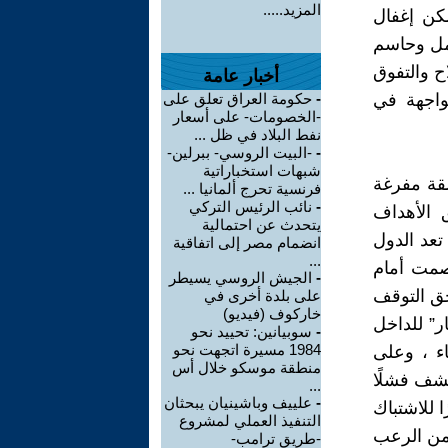
المزيد.....
مكن إغفال
انتصار كامل وحاسم
ح والتفوق
أخبار عامة
واجهة في
-
حكومة العراق تعلق على
-الخصومات- على أسعار
نفط البلاد في ظل ...
-
-البيت الروسي- ببرلين-
شبهات استخباراتية
لقة مفرغة
فرنسية تحرج ألمانيا ...
-
نائب الرئيس التركي
 الأهداف
يتحدث عن احتمالية
تعد الدول
انضمام مصر إلى اتفاقية
...
لصمت أمام
-
الجيش الروسي يسيطر
حق التوقف
على بلدة أخرى في
خاركوف (فيديو)
ر” للداخل
-
سوبيانين: تحييد نحو
1984 مسيرة اتجهت نحو
اء ، وعلى
منطقة موسكو خلال أس
كشف فشلًا
...
-
علييف وباشينيان يبحثان
 للاشتباك
التنفيذ العملي لمشروع
 من الرعب
-طريق ترامب-