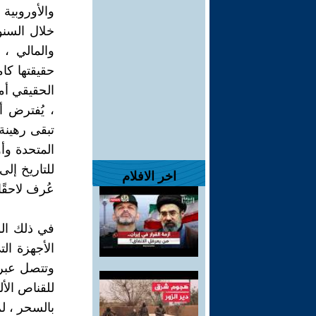
والأوروبي
خلال السنو
والمالي ، 
الحقيقي أم
، يُفترض 
تبقى رهينة
المتحدة وأ
للتاريخ إلى
اخر الافلام
عُرف لاحقًا
في ذلك الو
وتتصل عبر 
للقناص الأل
بالسحر ، لم