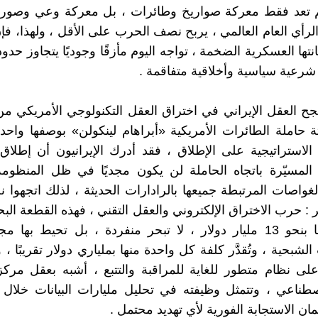
م تعد فقط معركة صواريخ وطائرات ، بل معركة وعي وصورة 
لرأي العام العالمي ، يربح نصف الحرب على الأقل ، ولهذا، فإ
تها العسكرية الضخمة ، تواجه اليوم مأزقًا وجوديًا يتجاوز حدود
 شرعية سياسية وأخلاقية متفاقمة .
 نجح العقل الإيراني في اختراق العقل التكنولوجي الأمريكي من
 حاملة الطائرات الأمريكية «أبراهام لينكولن» بوصفها واح
 الاستراتيجية على الإطلاق ، فقد أدرك الإيرانيون أن إطلاق
المسيّرة باتجاه الحاملة لن يكون مجديًا في ظل المنظومة
لغواصات المرتبطة جميعها بالرادارات الحديثة ، لذلك اتجهوا 
: حرب الاختراق الإلكتروني والعقل التقني ، فهذه القطعة البحر
تُقدَّر قيمتها بنحو 13 مليار دولار ، لا تبحر منفردة ، بل تحيط ب
لشبحية ، وتُقدَّر كلفة كل واحدة منها بملياري دولار تقريبًا ، 
لى نظام متطور للغاية للمراقبة والتتبع ، أشبه بعقل مرك
اصطناعي ، وتتمثل وظيفته في تحليل مليارات البيانات خلال
ضمان الاستجابة الفورية لأي تهديد محتمل .