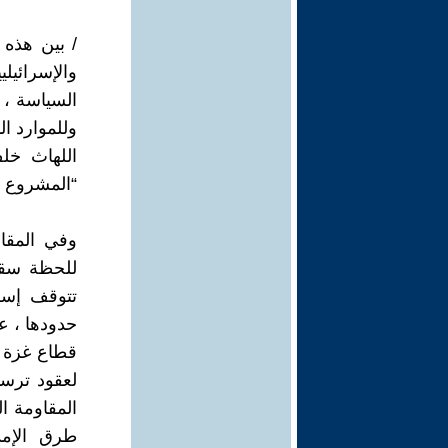
/ بين هذه 
والإسرائيل
السياسة ، 
وللموارد ال
اللهاث خل
“المشروع ا
وفي المقاب
للحظة سقوط
تتوقف إسر
حدودها ، عب
قطاع غزة ك
لعقود ترسي
المقاومة ا
طرق الإمد