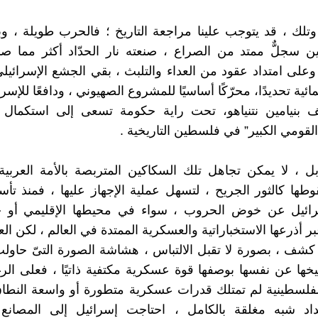
وتلك ، قد يتوجب علينا مراجعة التاريخ ؛ فالحرب طويلة ، و
يين سجلٌّ ممتد من الصراع ، صنعته نار الحدّاد أكثر مما صن
وعلى امتداد عقود من العداء والتلبث ، بقي الجشع الإسرائيل
مائية تحديدًا، محرّكًا أساسيًا للمشروع الصهيوني ، ودافعًا للإسرا
ف بنيامين نتنياهو، تحت راية حكومة تسعى إلى استكمال 
لقومي الكبير” في فلسطين التاريخية .
ل ، لا يمكن تجاهل تلك السكاكين المتربصة بالأمة العربية ،
ها كالثور الجريح ، لتسهل عملية الإجهاز عليها ، فمنذ تأس
ائيل عن خوض الحروب ، سواء في محيطها الإقليمي أو 
ر أذرعها الاستخباراتية والعسكرية الممتدة في العالم ، لكن ال
شف ، بصورة لا تقبل الالتباس ، هشاشة الصورة التىّ حاول
خها عن نفسها بوصفها قوة عسكرية مكتفية ذاتيًا ، فعلى ال
لفلسطينية لم تمتلك قدرات عسكرية متطورة أو واسعة النطا
اد شبه مغلقة بالكامل ، احتاجت إسرائيل إلى المصانع ا