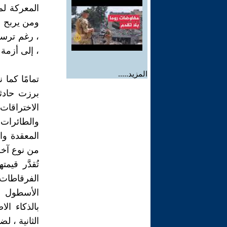
المعركة ل
ومن يربح ا
، رغم ترسان
، إلى أزمة
المزيد.....
تمامًا كما
برزت حادثة
الاختراقات
والطائرات 
المعقدة وا
من نوع آخر 
الفرقاطات ا
الأسطول ع
بالذكاء ال
الثانية ، ل