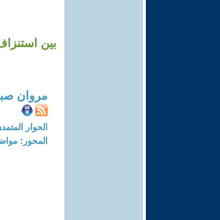
بين استنزاف
مروان صبا
الحوار المتمدن-العدد: 8693 - 26
المحور: مواض