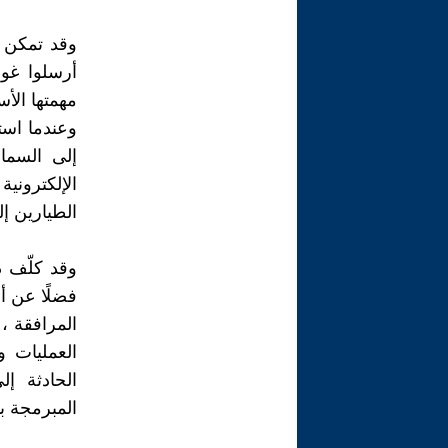
وقد تمكن ا
أرسلوا غو
مهمتها الأ
إلى السما
الإلكترون
الطيارين إ
فضلًا عن أ
المرافقة ،
العمليات 
الحادثة إ
المبرمجة با