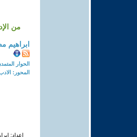
من الإد
ابراهيم 
الحوار المتمدن-العدد: 8693 - 26
المحور: الادب
إعداد: إبرا