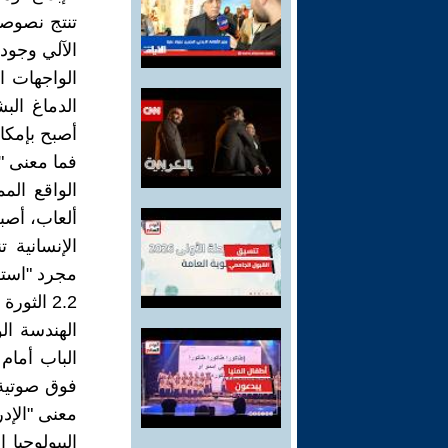
تنتج نصوصاً
الآلي وجود
الدماغ الب
أصبح بإمكان
فما معنى "ا
ألعاب، أصبح
الإنسانية 
مجرد "استقب
2.2 الثورة البيولوجية: إعادة تشكيل الحواس
الباب أما
فوق صوتية
معنى "الإد
البيولوجيا 