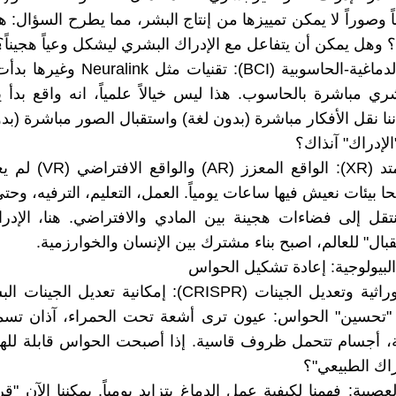
 وصوراً لا يمكن تمييزها من إنتاج البشر، مما يطرح السؤال: ه
؟ وهل يمكن أن يتفاعل مع الإدراك البشري ليشكل وعياً هجيناً؟
الواجهات الدماغية-الحاسوبية (BCI): تقنيات
شري مباشرة بالحاسوب. هذا ليس خيالاً علمياً، انه واقع بدأ ي
نا نقل الأفكار مباشرة (بدون لغة) واستقبال الصور مباشرة (بد
لإدراك" آنذاك؟
الواقع الممتد (XR): الواقع الم
ا بيئات نعيش فيها ساعات يومياً. العمل، التعليم، الترفيه، وحت
تنتقل إلى فضاءات هجينة بين المادي والافتراضي. هنا، الإدر
ال" للعالم، اصبح بناء مشترك بين الإنسان والخوارزمية.
الهندسة الوراثية وتعديل الجينات (CRISPR): إمكانية تعديل 
م "تحسين" الحواس: عيون ترى أشعة تحت الحمراء، آذان تسم
، أجسام تتحمل ظروف قاسية. إذا أصبحت الحواس قابلة للهن
راك الطبيعي"؟
العصبية: فهمنا لكيفية عمل الدماغ يتزايد يومياً. يمكننا الآن "