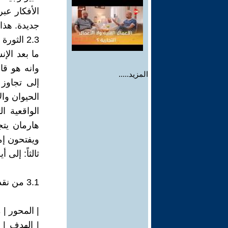
الأفكار عب
جديدة. هذا 
2.3 الثورة الفلسفية: ما بعد الإنسانية
وانه هو قا
المزيد.....
إلى تجاوز
الحيوان وال
هارمان يتج
ويفتحون إم
ثالثاً: إلى 
3.1 من نقد الإدراك إلى هندسة الإدراك
| المحور | م
| الهدف | 