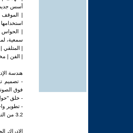
أسس جديدة
| الموقف من
استخدامها ل
| الحواس 
سمعية، لم
| المتلقي 
| الفن | مخ
هندسة الإدراك (al Engineering
- تصميم ت
فوق الصوتي
- خلق "حوا
- تطوير واج
3.2 من التجربة الفردية إلى الإدراك الجماعي