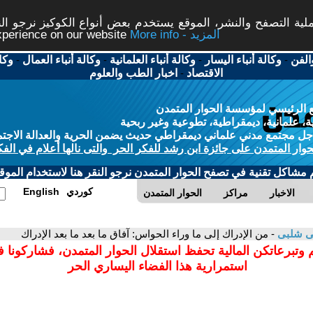
ة التصفح والنشر، الموقع يستخدم بعض أنواع الكوكيز نرجو النق
More info - المزيد
experience on our website
الفن
-
وكالة أنباء اليسار
-
وكالة أنباء العلمانية
-
وكالة أنباء العمال
-
وكا
الاقتصاد
-
اخبار الطب والعلوم
 الرئيسي لمؤسسة الحوار المتمدن
، علمانية، ديمقراطية، تطوعية وغير ربحية
ل مجتمع مدني علماني ديمقراطي حديث يضمن الحرية والعدالة الاجتم
حوار المتمدن على جائزة ابن رشد للفكر الحر والتى نالها أعلام في الفك
م مشاكل تقنية في تصفح الحوار المتمدن نرجو النقر هنا لاستخدام الموقع
كوردي
English
الاخبار
مراكز
الحوار المتمدن
ى شلبى
- من الإدراك إلى ما وراء الحواس: آفاق ما بعد ما بعد الإدراك
 وتبرعاتكن المالية تحفظ استقلال الحوار المتمدن، فشاركونا 
استمرارية هذا الفضاء اليساري الحر