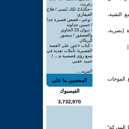
زغريت
-
حكاياتْ تَكاد تُنسى / فلاح
 التقنية،
العيفاري
-
وعي ـ قصص قصيرة جدا
/ حسين جداونه
-
ديوان 23 الحاوي
 (بصرية،
والعصفور / منصور
الريكان
-
كتاب «عين على القصة
القصيرة: تأملات نقدية في
تسع رؤى قصصية م ... /
حميد عقبي
المزيد.....
 الموجات
المعجبين بنا على
الفيسبوك
3,732,970
كرة "الأنا المدركة"