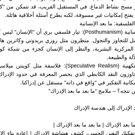
ر مسح نشاط الدماغ. في المستقبل القريب، قد نتمكن من "كتا
يفتح إمكانيات غير مسبوقة، لكنه يطرح أسئلة أخلاقية هائلة.
ما بعد الإنسانية (Posthumanism): تيار فلسفي يرى أن "الإنسان"
بل للتجاوز والتحول. منظرون مثل روزي بريدوتي وكاثرين ها
 المركزية البشرية، والنظر إلى الإنسان كجزء من شبكة كو
آلة والطبيعة.
الواقعية التكهنية (Speculative Realism): فلاسفة مثل كوي
اوزون النقد الكانطي الذي يحصر المعرفة في حدود الإدراك
كانية التفكير في "واقع في ذاته" مستقل عن إدراكنا.
أين نتجه؟ – ملامح "ما بعد ما بعد الإدراك"
ا بعد الإدراك | ما بعد ما بعد الإدراك |
تفكيك اليقين الحسي، كشف هشاشة الإدراك | إعادة بناء ال