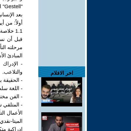
"ll
بعد الإنسانية (Posthumanism) الذين يرون في الإنسان كيان قابل
أولاً: من أ
1.1 خلاصة المرحلة التأسيسية
قبل أن نست
مرحلته الت
المبادئ الأ
- الإدراك
والتلاعب.
اخر الافلام
- الحقيقة ب
- اللغة سلط
- الفن مختب
- المتلقي 
الميتا-نقد
إدراكية متك