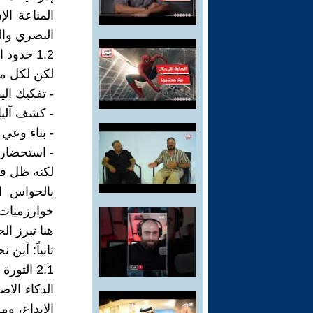
المناعة ال
البصري وال
1.2 حدود المرحلة التأسيسية
لكن لكل مر
- تفكيك ال
- كشف آليا
- بناء وعي
- استحضار 
لكنه ظل في 
بالحواس ا
خوارزميات،
هنا تبرز ال
ثانياً: أين
2.1 الثورة التكنولوجية: من المحاكاة إلى الاندماج
الذكاء الاص