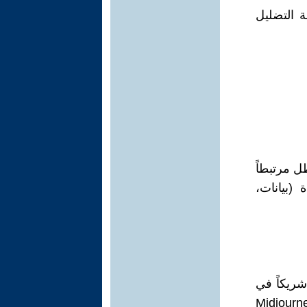
ة التضليل
ل مرتبطاً
(بيانات،
شريكاً في
صدراً لإدراك "آخر" غير بشري. أنظمة مثل GPT وDALL-E وMidjourney