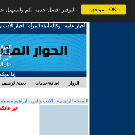
موافق - OK
لتوفير افضل خدمة لكم ولتسهيل عملي
أخبار عامة
-
وكالة أنباء المرأة
-
اخبار الأدب و
الموقع
يسارية
"من أج
حاز ال
إذا لديك
الزوار
اضافة/خدمات
بحث/الارشيف
الصفحة الرئيسية
-
الادب والفن
-
ابراهيم مصطف
تبرعاتكم