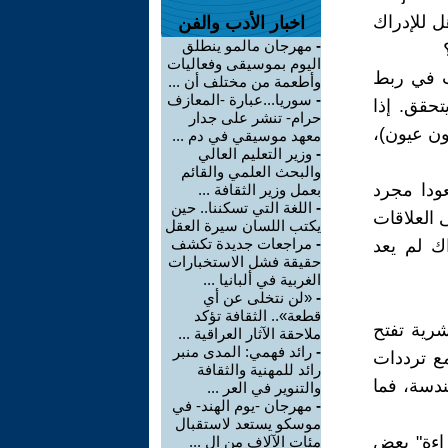
ل للإدراك
اخبار الأدب والفن
-
مهرجان مالمو ينطلق
اليوم بموسيقى وفعاليات
 مثل Neuralink وغيرها بدأت في ربط
وأطعمة من مختلف أن ...
-
سوريا...عبارة -المعازف
تحقق. إذا
حرام- تنشر على جدار
ون عيون)،
معهد موسيقي في دم ...
-
وزير التعليم العالي
والبحث العلمي والقائم
عزز (AR) والواقع الافتراضي (VR) لم يعودا مجرد
بعمل وزير الثقافة ...
-
اللغة التي تسكننا.. حين
ى العلاقات
يكتب اللسان سيرة العقل
-
مراجعات جديدة تكشف
اك لم يعد
حقيقة فشل الاستخبارات
الغربية في ألبانيا ...
-
«لن نتخلى عن أي
قطعة».. الثقافة تؤكد
الجينات البشرية تفتح
ملاحقة الآثار العراقية ...
-
رائد فهمي: المدى منبر
ع ترددات
رائد للمهنية والثقافة
دسة، فما
والتنوير في العر ...
-
مهرجان -يوم الهند- في
موسكو يستعد لاستقبال
قراءة" بعض
مئات الآلاف من ال ...