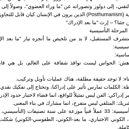
Geste" التقني، إلى دولوز وتصوراته عن "ما وراء العضوي"، وصولاً إلى
 للتجاوز والتحول.
ين جئنا؟ – إرث "ما بعد الإدراك"
شرف المستقبل، لا بد من تلخيص ما أنجزه تيار "ما بعد ال
أسيسية:
ساسية:
 هش: الحواس ليست نوافذ شفافة على العالم، بل هي قابل
ناء: لا توجد حقيقة مطلقة، هناك عمليات تأويل وتركيب.
ة: الكلمات تمارس تأثير على إدراكنا، وتحتاج إلى تفكيك نقدي.
ر إدراكي: الفن ليس تمثيلاً للواقع، انما فضاء لاختبار حدود الإدر
شريك: المتلقي ليس متفرج، انما مشارك في بناء المعنى.
الأعمال التأسيسية: 33 عملاً فنياً موزعة على ستة تصنيفات (التأسي
ي، الكوني الاختباري، ما بعد-الكوني، الطقوسي-الكوني) شكل
املة.