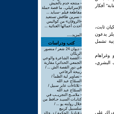
-
منتجه خدم بالجيش
بة" أفكار
الإسرائيلي.. ما قصة حملة
مقاطعة فيلم -سبايد ...
-
نسرين طافش تستعيد
«الروقان» من كواليس
أحدث أعمالها الغنائية ...
 ليس كيان ثابت،
يلز يدعون
المزيد.....
نية تشمل
كتب ودراسات
-
ديوان 24 شعر / منصور
الريكان
نتن ميلاسو وغراهام
-
القصة الشاعرة والوعي
 البشري،
الجمعي الحداثي/ مقاربة
في دور القصة الش ... /
ربيحة الرفاعي
-
تصاوير لية الظمأ /
السمّاح عبد الله
-
ثلاثاءات عابر سبيل /
السمّاح عبد الله
-
ملامــح التجريــب في
كتابـات السيـد حـافظ من
خلال روايته يو ... /
سلسبيل كريبع
إدراك على
-
قناديل الحكمة / د. خالد