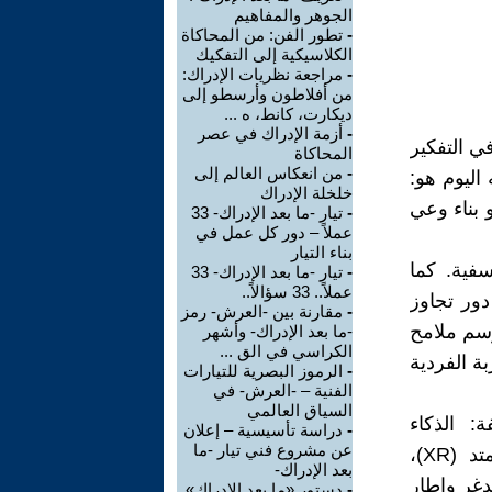
الجوهر والمفاهيم
-
تطور الفن: من المحاكاة
الكلاسيكية إلى التفكيك
-
مراجعة نظريات الإدراك:
من أفلاطون وأرسطو إلى
ديكارت، كانط، ه ...
-
أزمة الإدراك في عصر
مرحلة جديدة في التفكير
المحاكاة
-
من انعكاس العالم إلى
اليوم هو:
خلخلة الإدراك
 بناء وعي
-
تيار -ما بعد الإدراك- 33
عملاً – دور كل عمل في
بناء التيار
ة تاريخية وفلسفية. كما
-
تيار -ما بعد الإدراك- 33
عملاً.. 33 سؤالاً..
دور تجاوز
-
مقارنة بين -العرش- رمز
رسم ملامح
-ما بعد الإدراك- وأشهر
الكراسي في الق ...
ة الفردية
-
الرموز البصرية للتيارات
الفنية – -العرش- في
السياق العالمي
: الذكاء
-
دراسة تأسيسية – إعلان
عن مشروع فني تيار -ما
الاصطناعي التوليدي، الواجهات الدماغية-الحاسوبية (BCI)، الواقع الممتد (XR)،
بعد الإدراك-
يدغر وإطار
-
دستور «ما بعد الإدراك»