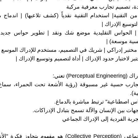
، تصميم تجارب معرفية مركبة
 التقنية| استخدام التقنية نقدياً (كشف تلاعبها) | اندماج مع
توسيع الإدراك |
| الحواس التقليدية موضع شك ونقد | تطوير حواس جديدة
سية موسعة) |
| مختبر إدراكي | شريك في التصميم، مستخدم للإدراك الموسع |
تبر لاختبار حدود الإدراك | أداة لتصميم وتوسيع الإدراك |
Perceptu) تعني:
جارب حسية غير مسبوقة (رؤية الأشعة تحت الحمراء، سماع
ة).
س اصطناعية" ترتبط مباشرة بالدماغ.
هات بين الإنسان والآلة تسمح بتبادل الإدراكات.
الإدراك الجماعي (Collective Perception) هو مفهوم يتجاوز ف