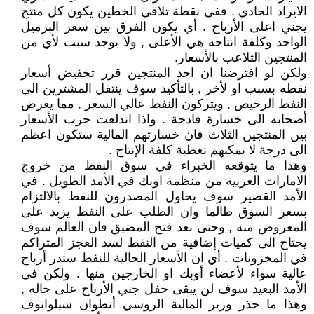
الايراد الحادي . ففي نقطة تلاقي الخطين يكون كل منتج
يجني اعلى الأرباح . أي يكون الفرق بين سعر البرميل
الواحد وكلفة انتاجه هي الأعلى , ولا يوجد سبب لأي من
المنتجين التلاعب بالأسعار.
ولكن لو افترضنا ان احد المنتجين قرر تخفيض أسعار
نفطه بسبب او لأخر , بالتأكيد سوف ينتقل المشترين الى
النفط الرخيص , ويتركون النفط عالي السعر , مما يعرض
أصحابه الى خسارة فادحة . واذا اندلعت حرب الأسعار
بين المنتجين الثلاث فان خسارتهم المالية ستكون اعظم
الى درجة لا يمكنهم تغطية كلفة الإنتاج .
وهذا ما يتوقعه الخبراء في سوق النفط من خروج
الامارات العربية من منظمة اوبك في الأمد الطويل . في
الأمد القصير سوف يحاول المصدرون للنفط بالالتزام
بسعر السوق طالما وان الطلب على النفط يزيد على
المعروض منه , وحتى بعد فتح المضيق فان العالم سوف
يحتاج الى كميات إضافية من النفط لسد العجز المتراكم
في المخزونات . أي ان الأسعار الحالية للنفط ستدر أرباح
عالية سواء لأعضاء أوبك او الخارجين منها . ولكن في
الأمد البعيد سوف لن يبقى حفل جني الأرباح على حاله ,
وهذا ما حذر وزير المالية الروسي أنطوان سيلوانوف