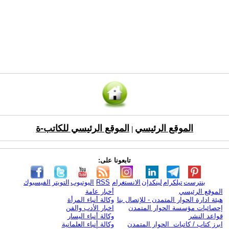
الموقع الرئيسي
الموقع الرئيسي للكاتب-ة
|
تابعونا على:
بنترست
تيلكرام
لينكدإن
الانستغرام
RSS
اليوتيوب
التويتر
الفيسبوك
الموقع الرئيسي
أخبار عامة
هيئة ادارة الحوار المتمدن - للإتصال بنا
وكالة أنباء المرأة
إحصائيات مؤسسة الحوار المتمدن
اخبار الأدب والفن
قواعد النشر
وكالة أنباء اليسار
ابرز كتاب / كاتبات الحوار المتمدن
وكالة أنباء العلمانية