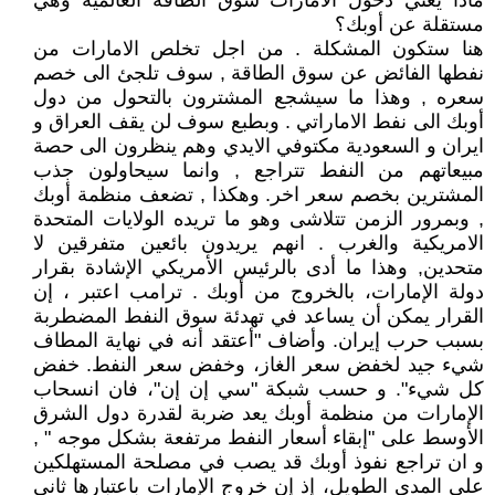
ماذا يعني دخول الامارات سوق الطاقة العالمية وهي
مستقلة عن أوبك؟
هنا ستكون المشكلة . من اجل تخلص الامارات من
نفطها الفائض عن سوق الطاقة , سوف تلجئ الى خصم
سعره , وهذا ما سيشجع المشترون بالتحول من دول
أوبك الى نفط الاماراتي . وبطبع سوف لن يقف العراق و
ايران و السعودية مكتوفي الايدي وهم ينظرون الى حصة
مبيعاتهم من النفط تتراجع , وانما سيحاولون جذب
المشترين بخصم سعر اخر. وهكذا , تضعف منظمة أوبك
, وبمرور الزمن تتلاشى وهو ما تريده الولايات المتحدة
الامريكية والغرب . انهم يريدون بائعين متفرقين لا
متحدين, وهذا ما أدى بالرئيس الأمريكي الإشادة بقرار
دولة الإمارات، بالخروج من أوبك . ترامب اعتبر ، إن
القرار يمكن أن يساعد في تهدئة سوق النفط المضطربة
بسبب حرب إيران. وأضاف "أعتقد أنه في نهاية المطاف
شيء جيد لخفض سعر الغاز، وخفض سعر النفط. خفض
كل شيء". و حسب شبكة "سي إن إن"، فان انسحاب
الإمارات من منظمة أوبك يعد ضربة لقدرة دول الشرق
الأوسط على "إبقاء أسعار النفط مرتفعة بشكل موجه " ,
و ان تراجع نفوذ أوبك قد يصب في مصلحة المستهلكين
على المدى الطويل، إذ إن خروج الإمارات باعتبارها ثاني