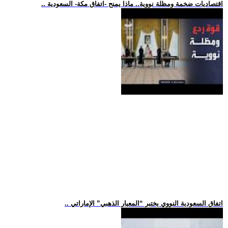
.. اقتصاديات ضخمة ومظلة نووية.. ماذا يمنح -اتفاق مكة- السعودية
.. اتفاق السعودية النووي يختبر “المعيار الذهبي” الإماراتي