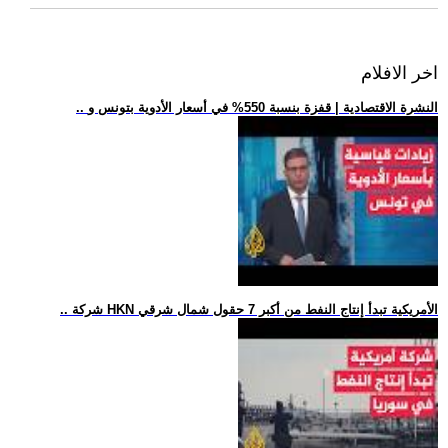
اخر الافلام
.. النشرة الاقتصادية | قفزة بنسبة 550% في أسعار الأدوية بتونس و
.. شركة HKN الأمريكية تبدأ إنتاج النفط من أكبر 7 حقول شمال شرقي