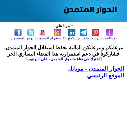
تابعونا على:
بودكاست
بنترست
تيلكرام
لينكدإن
الانستغرام
اليوتيوب
التويتر
الفيسبوك
تبرعاتكم وتبرعاتكن المالية تحفظ استقلال الحوار المتمدن،
فشاركونا في دعم استمرارية هذا الفضاء اليساري الحر
[اشترك في قناة ‫«الحوار المتمدن» على اليوتيوب]
الحوار المتمدن - موبايل
الموقع الرئيسي