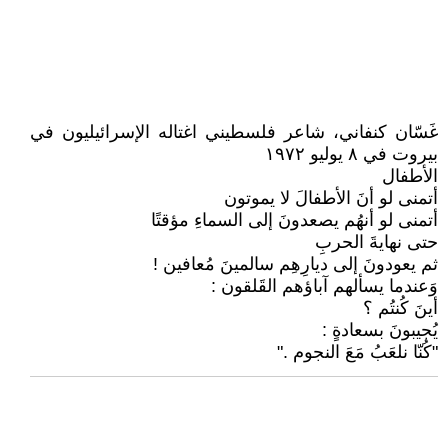
غَسّان كنفاني، شاعر فلسطيني اغتاله الإسرائيليون في
بيروت في ٨ يوليو ١٩٧٢
الأطفال
أتمنى لو أنَ الأطفالَ لا يموتون
أتمنى لو أنهُم يصعدونَ إلى السماءِ مؤقتًا
حتى نهايةَ الحربِ
ثم يعودونَ إلى ديارِهِم سالمينَ مُعافين !
وَعندما يسألهم آباؤهم القَلقون :
أينَ كُنتُم ؟
يُجيبونَ بسعادةٍ :
"كُنّا نلعَبُ مَعَ النجوم ."