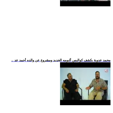
.. محمد عدوية يكشف كواليس ألبومه الجديد ومشروع عن والده أحمد عد