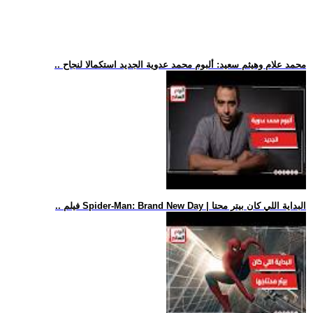
.. محمد علام وهيثم سعيد: ألبوم محمد عدوية الجديد استكمالا لنجاح
.. فيلم Spider-Man: Brand New Day | البداية اللي كان بيتر محتا