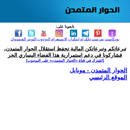
تابعونا على:
بودكاست
بنترست
تيلكرام
لينكدإن
الانستغرام
اليوتيوب
التويتر
الفيسبوك
تبرعاتكم وتبرعاتكن المالية تحفظ استقلال الحوار المتمدن،
فشاركونا في دعم استمرارية هذا الفضاء اليساري الحر
[اشترك في قناة ‫«الحوار المتمدن» على اليوتيوب]
الحوار المتمدن - موبايل
الموقع الرئيسي