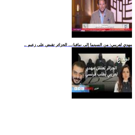
.. مهدي لعريبي: من السينما إلى -مافيا-... الجزائر تقبض على زعيم