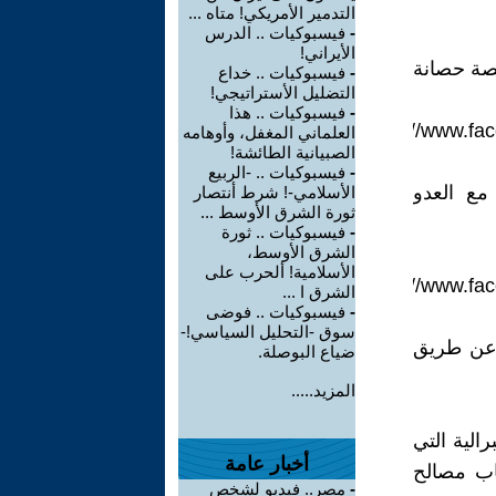
التدمير الأمريكي! متاه ...
-
فيسبوكيات .. الدرس
الأيراني!
رخصة حصانة
-
فيسبوكيات .. خداع
التضليل الأستراتيجي!
-
فيسبوكيات .. هذا
/
https://www.f
العلماني المغفل، وأوهامه
الصبيانية الطائشة!
-
فيسبوكيات .. -الربيع
مع العدو
الأسلامي-! شرط أنتصار
ثورة الشرق الأوسط ...
-
فيسبوكيات .. ثورة
الشرق الأوسط،
الأسلامية! ألحرب على
/
https://www.f
الشرق ا ...
-
فيسبوكيات .. فوضى
سوق -التحليل السياسي!-
 عن طريق
ضياع البوصلة.
المزيد.....
الية التي
أخبار عامة
 حساب مصالح
-
مصر.. فيديو لشخص