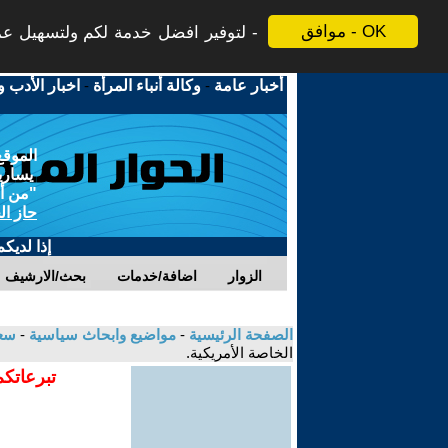
موافق - OK
لتوفير افضل خدمة لكم ولتسهيل عملي
أخبار عامة
-
وكالة أنباء المرأة
-
اخبار الأدب و
الموقع
يسارية
"من أج
حاز ال
إذا لديك
الزوار
اضافة/خدمات
بحث/الارشيف
الصفحة الرئيسية
-
مواضيع وابحاث سياسية
-
سعي
الخاصة الأمريكية.
تبرعاتكم