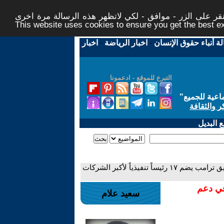
ر على الزر - موافق - لكي لاتظهر هذه الرسالة مرة اخرى -
This website uses cookies to ensure you get the best 
لة أنباء حقوق الإنسان
-
اخبار الرياضة
-
اخبار
التبرع للموقع - ادعمونا
اعية للجميع
"
ر والثقافة
 البديل
- فيسبوكيات .. ترمب في الصين .. النيوليبرالية تحكم العالم! .. فريق ترامب يضم ١٧ رئيساً تنفيذياً لأكبر الشركات
في دعم
سعيد علام