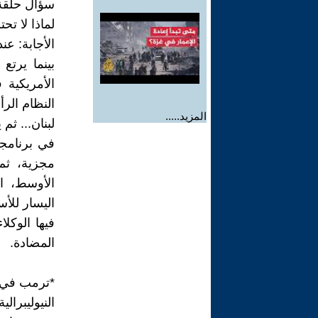
سؤال حلقة 
لماذا لا تح
الأجابة: عن
بينما يرتع
الأمريكية
النظام الرأ
المزيد.....
لبنان... ثم
في برنامجه
مجزية، ثم
الأوسط، ال
فيها الوكل
المضادة.
*ترمب في 
النيوليبرالي