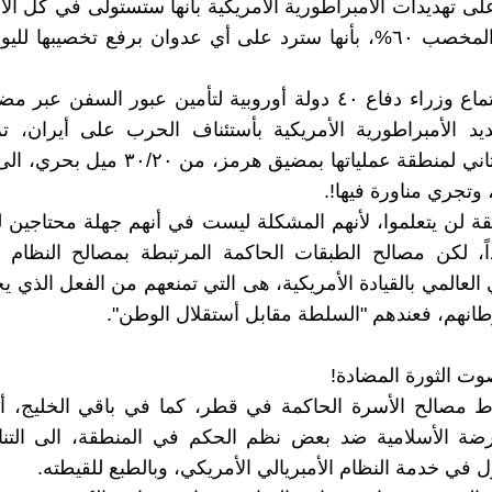
على تهديدات الأمبراطورية الأمريكية بأنها ستستولى في كل ال
اليورانيوم المخصب ٦٠%، بأنها سترد على أي عدوان برفع تخصيبها لل
ومقابل أجتماع وزراء دفاع ٤٠ دولة أوروبية لتأمين عبور السفن 
يد الأمبراطورية الأمريكية بأستئناف الحرب على أيران، تر
وتجري مناورة فيها!.
قة لن يتعلموا، لأنهم المشكلة ليست في أنهم جهلة محتاجين ل
اً، لكن مصالح الطبقات الحاكمة المرتبطة بمصالح النظام 
 العالمي بالقيادة الأمريكية، هى التي تمنعهم من الفعل الذي 
طانهم، فعندهم "السلطة مقابل أستقلال الوطن".
وت الثورة المضادة!
اط مصالح الأسرة الحاكمة في قطر، كما في باقي الخليج، أ
رضة الأسلامية ضد بعض نظم الحكم في المنطقة، الى الت
ل في خدمة النظام الأمبريالي الأمريكي، وبالطبع للقيطته.