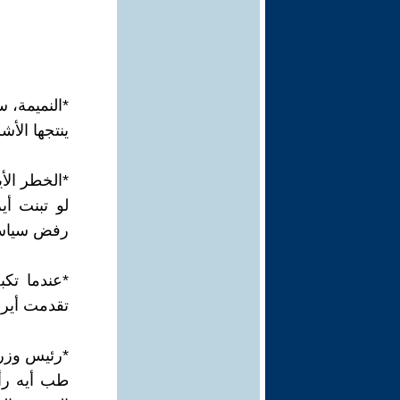
*النميمة، س
ينتجها الأش
*الخطر الأي
لو تبنت أي
رفض سياسات
تقدمت أيرا
*رئيس وزر
طب أيه رأي