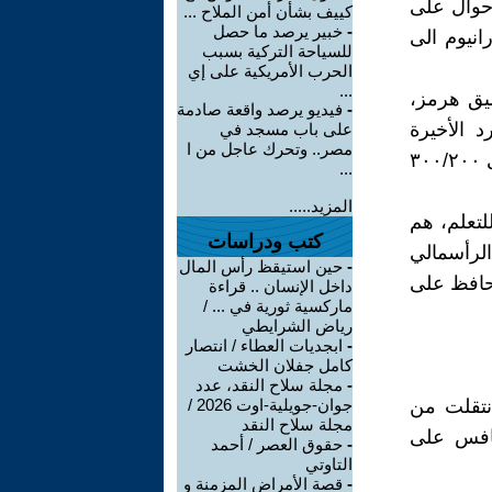
أحوال على
كييف بشأن أمن الملاح ...
-
خبير يرصد ما حصل
يورانيوم الى
للسياحة التركية بسبب
الحرب الأمريكية على إي
...
عبر مضيق هرمز،
-
فيديو يرصد واقعة صادمة
د الأخيرة
على باب مسجد في
مصر.. وتحرك عاجل من ا
بالتوسيع الثاني لمنطقة عملياتها بمضيق هرمز، من ٣٠/٢٠ ميل بحري، الى ٣٠٠/٢٠٠
...
المزيد.....
لتعلم، هم
كتب ودراسات
الرأسمالي
-
حين استيقظ رأس المال
يحافظ على
داخل الإنسان .. قراءة
ماركسية ثورية في ... /
رياض الشرايطي
-
ابجديات العطاء / انتصار
كامل جفلان الخشت
-
مجلة سلاح النقد، عدد
نتقلت من
جوان-جويلية-اوت 2026 /
مجلة سلاح النقد
نافس على
-
حقوق العصر / أحمد
التاوتي
-
قصة الأمراض المزمنة و