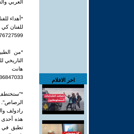
العربي وال
*أهداء للفن
للفنان كي 
876727599
*من الطبي
التاريخي لل
هانت
536847033
اخر الافلام
*"ستختطف 
الرصاص".
رادولف وا
هذه أحدى ال