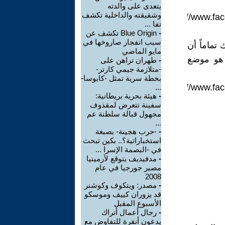
يتعدى على والدته
وشقيقته والداخلية تكشف
/
https://www.f
تفا ...
-
Blue Origin تكشف عن
سبب انفجار صاروخها في
تماماً أن
مايو الماضي
 هو موضع
-
طهران تراهن على
-متلازمة جيمي كارتر-
بخطة سرية تمثل -كابوسا-
/
https://www.f
...
-
هيئة بحرية بريطانية:
سفينة تتعرض لمقذوف
مجهول قبالة سلطنة عم
...
-
-حرب هجينة- بصبغة
استخباراتية؟.. بكين تبحث
في -البصمة الإسرا ...
-
مدفيديف يتوقع لأرمينيا
مصير جورجيا في عام
2008
-
مصدر: ويتكوف وكوشنر
قد يزوران كييف وموسكو
الأسبوع المقبل
-
رجال أعمال أتراك
يدعون أنقرة للتفاوض مع