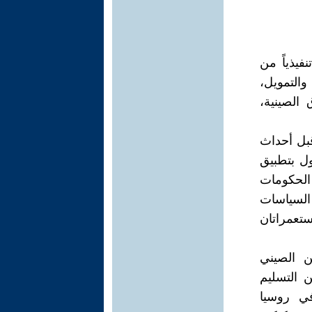
لصين يرافقه وفد يضم 17 رئيساً تنفيذياً من
والتمويل،
الصينية،
قبل أحداث
 الدول بتطبيق
 الحكومات
 السياسات
ستعمراتان
ن الصيني
 التسليم
في روسيا