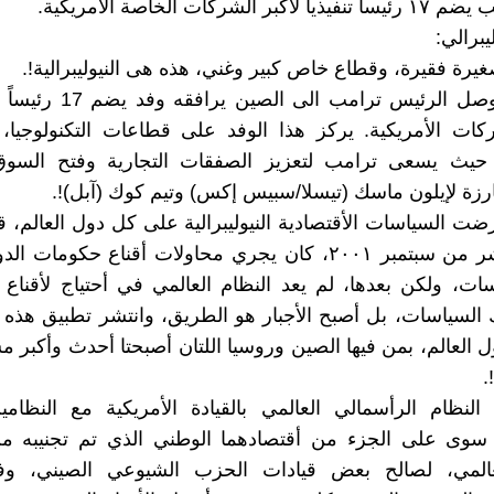
ر الشركات الخاصة الأمريكية.
ليبرالي:
رة فقيرة، وقطاع خاص كبير وغني، هذه هى النيوليبرالية!.
منذ قليل وصل الرئيس ترامب الى ا
ات الأمريكية. يركز هذا الوفد على قطاعات التكنولوجيا، 
 حيث يسعى ترامب لتعزيز الصفقات التجارية وفتح السوق 
رزة لإيلون ماسك (تيسلا/سبيس إكس) وتيم كوك (آبل)!.
فرضت السياسات الأقتصادية النيوليبرالية على كل دول العالم، 
الحادي عشر من سبتمبر ٢٠٠١، كان يجري محاولات أقناع حكومات
ات، ولكن بعدها، لم يعد النظام العالمي في أحتياج لأقناع
 السياسات، بل أصبح الأجبار هو الطريق، وانتشر تطبيق هذه
 العالم، بمن فيها الصين وروسيا اللتان أصبحتا أحدث وأكبر م
.
لنظام الرأسمالي العالمي بالقيادة الأمريكية مع النظامي
سوى على الجزء من أقتصادهما الوطني الذي تم تجنيبه من
عالمي، لصالح بعض قيادات الحزب الشيوعي الصيني، و