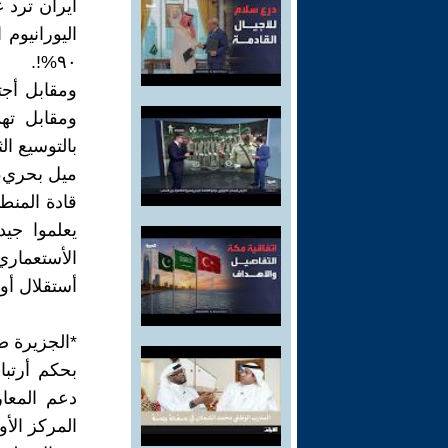
أيران ترد 
٩٠%!.
ومقابل تهد
ميل بحري، 
قادة المنط
يعلموا جيد
الأستعماري
أستقلال أو
*الجزيرة ص
بحكم أرتب
دعم المعا
المركز الأو