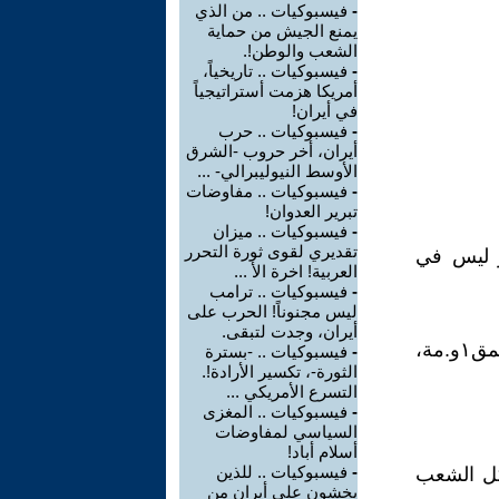
-
فيسبوكيات .. من الذي
يمنع الجيش من حماية
الشعب والوطن!.
-
فيسبوكيات .. تاريخياً،
أمريكا هزمت أستراتيجياً
في أيران!
-
فيسبوكيات .. حرب
أيران، أخر حروب -الشرق
الأوسط النيوليبرالي- ...
-
فيسبوكيات .. مفاوضات
تبرير العدوان!
-
فيسبوكيات .. ميزان
تقديري لقوى ثورة التحرر
بر ليس في
العربية! اخرة الأ ...
-
فيسبوكيات .. ترامب
ليس مجنوناً! الحرب على
أيران، وجدت لتبقى.
*عندما تكبل العرب بالتبعية، بعد غياب عبد الناصر، وغاب معه دعم المق١و.مة،
-
فيسبوكيات .. -بسترة
الثورة-، تكسير الأرادة!.
التسرع الأمريكي ...
-
فيسبوكيات .. المغزى
السياسي لمفاوضات
أسلام أباد!
-
فيسبوكيات .. للذين
 كل الشعب
يخشون على أيران من