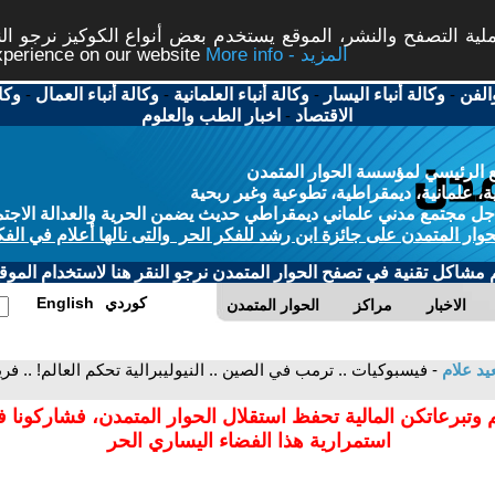
ة التصفح والنشر، الموقع يستخدم بعض أنواع الكوكيز نرجو النق
More info - المزيد
experience on our website
الفن
-
وكالة أنباء اليسار
-
وكالة أنباء العلمانية
-
وكالة أنباء العمال
-
وكا
الاقتصاد
-
اخبار الطب والعلوم
 الرئيسي لمؤسسة الحوار المتمدن
، علمانية، ديمقراطية، تطوعية وغير ربحية
ل مجتمع مدني علماني ديمقراطي حديث يضمن الحرية والعدالة الاجتم
حوار المتمدن على جائزة ابن رشد للفكر الحر والتى نالها أعلام في الفك
م مشاكل تقنية في تصفح الحوار المتمدن نرجو النقر هنا لاستخدام الموقع
كوردي
English
الاخبار
مراكز
الحوار المتمدن
د علام
 وتبرعاتكن المالية تحفظ استقلال الحوار المتمدن، فشاركونا 
استمرارية هذا الفضاء اليساري الحر