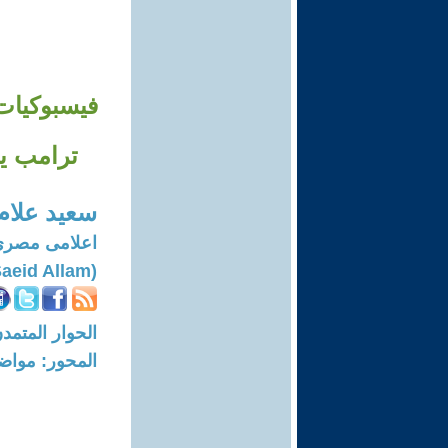
فيسبوكيات 
ترامب يضم ١٧ رئيساً تنفيذياً لأكبر الشر
سعيد علام
اعلامى مصرى
(Saeid Allam)
الحوار المتمدن-العدد: 8705 - 26
المحور: مواض