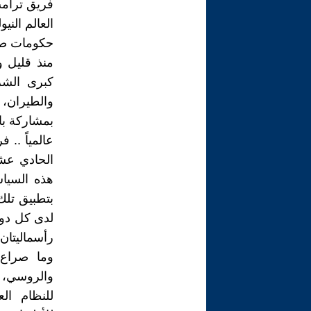
فريق ترامب يضم ١٧ رئيساً تنفيذياً لأكب
العالم النيو
حكومات صغي
كبرى الشرك
والطيران،
بمشاركة با
عالمياً .. 
هذه السياس
بتطبيق تلك
لدى كل دول
رأسماليتان!
وما صراع ا
والروسي، 
للنظام ال