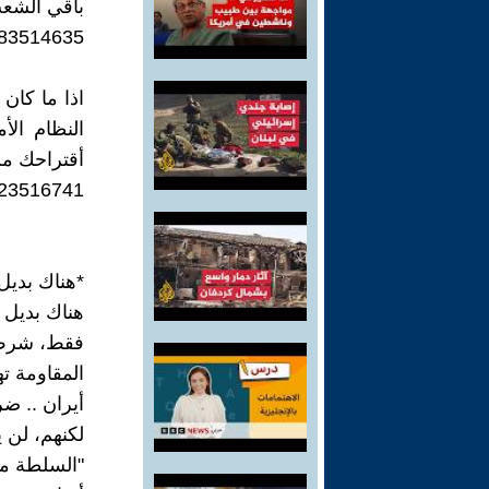
باقي الشع
183514635
اذا ما كان
النظام ال
أقتراحك من
123516741
*هناك بديل
هناك بديل 
فقط، شرط ت
المقاومة ته
أيران .. ضر
لكنهم، لن ي
"السلطة مق