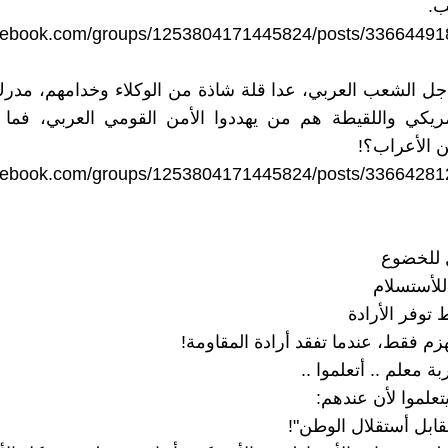
ب.
acebook.com/groups/1253804171445824/posts/3366449
 جل الشعب العربي، عدا قلة شاذة من الوكلاء وخدامهم، مدرك 
أمريكي واللقيطة هم من يهددوا الأمن القومي العربي، فما
 الأعراب؟!
acebook.com/groups/1253804171445824/posts/3366428
 للخضوع
للأستسلام
وفر الأرادة
زم فقط، عندما تفقد أرادة المقاومة!
بة معلم .. أتعلموا ..
تعلموا لأن عندهم:
ابل أستقلال الوطن"!