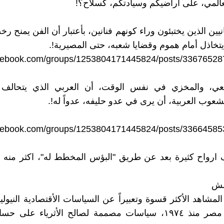
عالمي، على أراضيكم وسيادتكم، كسلاح؟!
انيين الذين يختبئون وراء كونهم فنانين، بأعتبار أن الفن يمنح 
يتخاذل أمام هموم وقضايا شعبه، حتى المصيرية!.
acebook.com/groups/1253804171445824/posts/3367652
عي، والمخزي في نفس الوقت، أن العربي الذي يتحالف 
شعوب العربية، أن يرى في عدو حليفه، عدواً له!.
acebook.com/groups/1253804171445824/posts/3366458
ارواح كثيرة بعد عن طريق "البؤس المخطط له"، اكثر منه
لش
مشاهد الأكثر قسوة وتعبيراً عن السياسات الأقتصادية النيوليبر
تطبق في مصر منذ ١٩٧٤، سياسات مصممة لصالح الأثرياء على