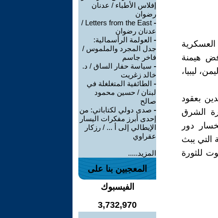
إفلاس الأطباء / عدنان
رضوان
Letters from the East /
-
عدنان رضوان
-
العولمة الرأسمالية:
 العسكرية
جدل المجرد والملموس /
فض هيمنة
فاخر جاسم
-
سياسة حفار الساق / د.
من، ليبيا،
خالد زغريت
-
الطائفية المتغلغلة في
لبنان / حسين محمود
دين بعقود
صالح
-
صدى دولي لكتاباتي: من
رة الشرق
إحدى أبرز مفكرات اليسار
نخسار دور
الإيطالي إلى أ ... / رزكار
عقراوي
٩٠% من زمن الحلقة التي يبث
وت للثورة
المزيد.....
المعجبين بنا على
الفيسبوك
3,732,970