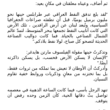
ثم أضاف، وعيناه معلقتان في مكانٍ بعيد:
“لقد بلغ تدفق النفط العراقي عبر طرابلس حينها نحو
مليون برميل يوميًا، قبل أن تطفئه صراعات الجغرافيا
السياسية، وتُبعد لبنان عن أرض الرافدين ، تلك الأرض
التي كانت أنابيب النفط تجمعها ببحر المتوسط، لتمدّ عالم
الشمال الصناعي بالحياة. فما كانت دواليب الصناعة
الحديثة لتصحو كل صباح، لولا نفط بلادكم.”
وتذكرتُ حينها مقولة الفيلسوف مارتن هايدغر:
“الإنسان لا يسكن الأرض فحسب، بل يسكن ذاكرته
أيضًا.”
وأدركتُ أن الأوطان لا تعيش بما تملكه من ثروات فقط،
بل بما تختزنه من معانٍ وذكريات وروابط خفية تقاوم
النسيان.
تنهد الرجل بأسى، فيما كانت الساعة الذهبية في معصمه
تواصل بثّ دقاتها الحية، كأن الزمن وحده رفض أن
يتوقف.