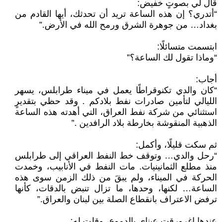
قال لي بصوتٍ خفيض:
“أتدري؟ إن هذه الساعة تريد أن تحدثك، أيها القادم من
بغداد… من جوهرة الشرق ورمح الله في الأرض.”
ابتسمت متسائلًا:
“وماذا تقول لك الساعة؟”
أجاب:
“كان والدي تكنوقراطًا يعمل في ميناء طرابلس، يسهر
الليالي لتأمين صادرات نفط بلادكم . وقد حظي بتقديرٍ
استثنائي من شركة نفط العراق، التي أهدته هذه الساعة
الذهبية المنقوشة بخارطة بلاد الرافدين .”
ثم سكت قليلًا، وأكمل:
“رحل والدي… وتوقف خط النفط العراقي إلى طرابلس
منذ مطلع الثمانينيات. مات النفط في الأنابيب، وخمدت
الحركة في الميناء، ولم يبقَ من ذلك الزمن سوى هذه
الساعة… لكنها، وحدها، ما تزال تنبض بالدقات، كأنها
ترفض الاعتراف بانقطاع الصلة بين لبنان والعراق.”
عندها اغرورقت عيناي بالدموع، وقلت له: