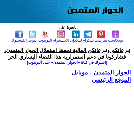
تابعونا على:
بودكاست
بنترست
تيلكرام
لينكدإن
الانستغرام
اليوتيوب
التويتر
الفيسبوك
تبرعاتكم وتبرعاتكن المالية تحفظ استقلال الحوار المتمدن،
فشاركونا في دعم استمرارية هذا الفضاء اليساري الحر
[اشترك في قناة ‫«الحوار المتمدن» على اليوتيوب]
الحوار المتمدن - موبايل
الموقع الرئيسي