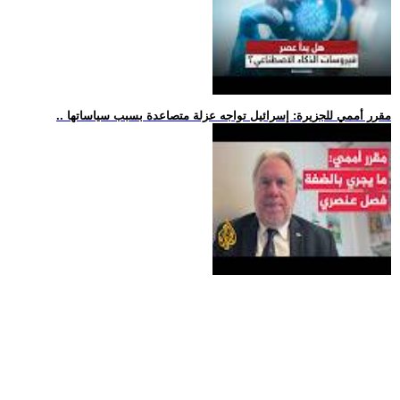
.. مقرر أممي للجزيرة: إسرائيل تواجه عزلة متصاعدة بسبب سياساتها