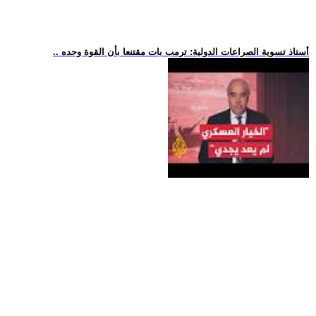
.. أستاذ تسوية الصراعات الدولية: ترمب بات مقتنعا بأن القوة وحده