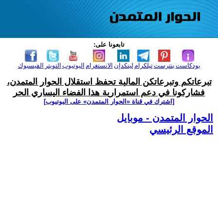
تابعونا على:
بودكاست
بنترست
تيلكرام
لينكدإن
الانستغرام
اليوتيوب
التويتر
الفيسبوك
تبرعاتكم وتبرعاتكن المالية تحفظ استقلال الحوار المتمدن،
فشاركونا في دعم استمرارية هذا الفضاء اليساري الحر
[اشترك في قناة ‫«الحوار المتمدن» على اليوتيوب]
الحوار المتمدن - موبايل
الموقع الرئيسي