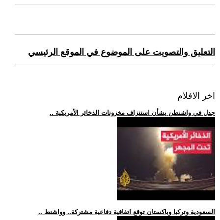
التعليق والتصويت على الموضوع في الموقع الرئيسي
اخر الافلام
.. جدل في واشنطن بشأن استنزاف مخزونات الذخائر الأمريكية
.. السعودية وتركيا وباكستان توقع اتفاقية دفاعية مشتركة.. وواشنط