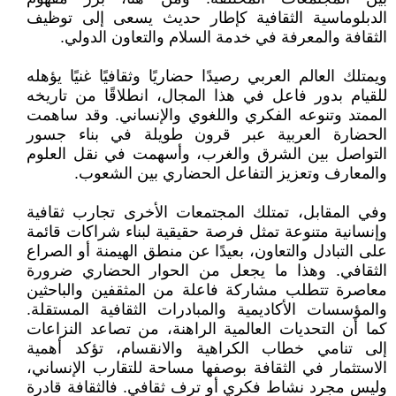
الدبلوماسية الثقافية كإطار حديث يسعى إلى توظيف
الثقافة والمعرفة في خدمة السلام والتعاون الدولي.
ويمتلك العالم العربي رصيدًا حضاريًا وثقافيًا غنيًا يؤهله
للقيام بدور فاعل في هذا المجال، انطلاقًا من تاريخه
الممتد وتنوعه الفكري واللغوي والإنساني. وقد ساهمت
الحضارة العربية عبر قرون طويلة في بناء جسور
التواصل بين الشرق والغرب، وأسهمت في نقل العلوم
والمعارف وتعزيز التفاعل الحضاري بين الشعوب.
وفي المقابل، تمتلك المجتمعات الأخرى تجارب ثقافية
وإنسانية متنوعة تمثل فرصة حقيقية لبناء شراكات قائمة
على التبادل والتعاون، بعيدًا عن منطق الهيمنة أو الصراع
الثقافي. وهذا ما يجعل من الحوار الحضاري ضرورة
معاصرة تتطلب مشاركة فاعلة من المثقفين والباحثين
والمؤسسات الأكاديمية والمبادرات الثقافية المستقلة.
كما أن التحديات العالمية الراهنة، من تصاعد النزاعات
إلى تنامي خطاب الكراهية والانقسام، تؤكد أهمية
الاستثمار في الثقافة بوصفها مساحة للتقارب الإنساني،
وليس مجرد نشاط فكري أو ترف ثقافي. فالثقافة قادرة