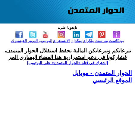
تابعونا على:
بودكاست
بنترست
تيلكرام
لينكدإن
الانستغرام
اليوتيوب
التويتر
الفيسبوك
تبرعاتكم وتبرعاتكن المالية تحفظ استقلال الحوار المتمدن،
فشاركونا في دعم استمرارية هذا الفضاء اليساري الحر
[اشترك في قناة ‫«الحوار المتمدن» على اليوتيوب]
الحوار المتمدن - موبايل
الموقع الرئيسي