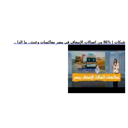
.. شبكات | %86 من اتصالات الإسعاف في مصر معاكسات وعبث.. ما الدا