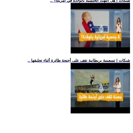
.. شبكات | هل انتهت الجنسية بالولادة في أمريكا؟
.. شبكات | تسعينية بريطانية تقف على أجنحة طائرة أثناء تحليقها