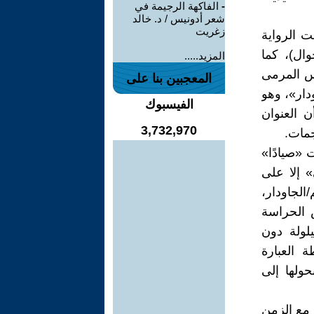
-
الفاكهة الرجيمة في
شعر أدونيس / د. خالد
زغريت
 الرواية
ال)، كما
المزيد.....
س المرمى
المعجبين بنا على
دار»، وهو
الفيسبوك
 غير أن العنوان
3,732,970
جمات.
ست «صيادًا»
 إلا على
الجاودار،
 الحراسة
يلولة دون
 العبارة
حولها إلى
 مع الزمن