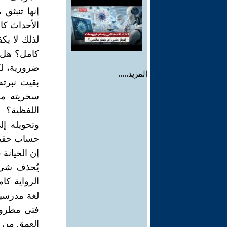
إنها تنبث
الأحداث كام
لذلك لا يك
كامل؟ هل 
ضرورية، لك
المزيد.....
بقيت نبرته
سخريته من
اللفظية؟ 
وتحويله إ
حساب حقيق
إن الخيانة 
يُحذف شيء 
الرواية كام
لغة مدرسية
فتى مطرودً
العمق من ا