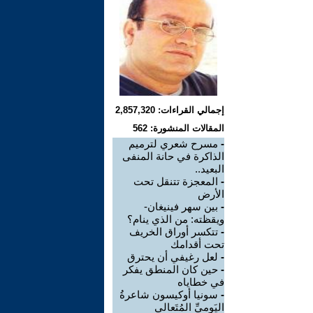
إجمالي القراءات: 2,857,320
المقالات المنشورة: 562
-
مسرح شعري لترميم
الذاكرة في حانة المنفى
البعيد..
-
المعجزة تتنقل تحت
الأرض
-
بين سهر فينيغان-
ويقظته: من الذي ينام؟
-
تتكسر أوراق الخريف
تحت أقدامك
-
لعل رغيفي أن يحترق
-
حين كان المنطق يفكر
في خطاياه
-
سونيا أوكيسون شاعرةُ
اليَوميِّ المُتَعالي