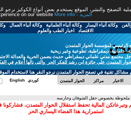
ة التصفح والنشر، الموقع يستخدم بعض أنواع الكوكيز نرجو النق
More info - المزيد
experience on our website
الفن
-
وكالة أنباء اليسار
-
وكالة أنباء العلمانية
-
وكالة أنباء العمال
-
وكا
الاقتصاد
-
اخبار الطب والعلوم
 الرئيسي لمؤسسة الحوار المتمدن
، علمانية، ديمقراطية، تطوعية وغير ربحية
ل مجتمع مدني علماني ديمقراطي حديث يضمن الحرية والعدالة الاجتم
حوار المتمدن على جائزة ابن رشد للفكر الحر والتى نالها أعلام في الفك
م مشاكل تقنية في تصفح الحوار المتمدن نرجو النقر هنا لاستخدام الموقع
كوردي
English
الاخبار
مراكز
الحوار المتمدن
 ملحوظة بخصوص حقل الشوفان وحارسه
 وتبرعاتكن المالية تحفظ استقلال الحوار المتمدن، فشاركونا 
استمرارية هذا الفضاء اليساري الحر