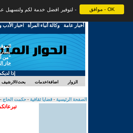
موافق - OK
لتوفير افضل خدمة لكم ولتسهيل عملي
أخبار عامة
-
وكالة أنباء المرأة
-
اخبار الأدب و
الموقع
يسارية
"من أج
حاز ال
إذا لديك
الزوار
اضافة/خدمات
بحث/الارشيف
الصفحة الرئيسية
-
قضايا ثقافية
-
حكمت الحاج
-
تبرعاتكم