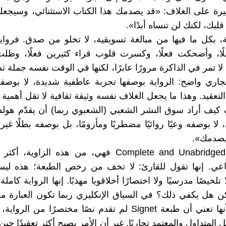
مثيرة على الغلاف: «قد يصدمك هذا الكتاب الاستثنائي، وسيج
بك، لكنك لن تنساه أبدًا».
، بكل ما فيها من مبالغة تسويقية، لا تخلو من صدق. فرواي
ا، وأضحكت فعلًا، وكسرت قلوب قراء كثيرين فعلًا، وظل
لا تمر في الذاكرة مرورًا عابرًا، لكنها في الوقت نفسه جملة ت
اري واضح: الرواية بوصفها تجربة عاطفية شديدة، لا بوصفها بن
غ التعقيد. وهذا ما يجعل الغلاف نفسه وثيقة ثقافية لا تقل أهمي
كيف أراد سوق النشر الشعبي (الشعبوي ربما) أن يقدّم هولد
 لا بوصفه وعيًا روائيًا مضطربًا ومأزومًا، بل بوصفه بطلًا غي
يصدمك».
أما عبارة Complete and Unabridged فهي، من هذه الزاو
عي. إنها تقول للقارئ: لا تخف من رخص الطبعة؛ هذه ل
لخيصًا مدرسيًا ولا اختصارًا أخلاقويا مهذبًا. إنها الرواية كاملة
لكن هل يكفي ذلك؟ في السياق الإنكليزي ربما تكون العبارة م
حد بعيد، لأنها تعني أن طبعة Signet لم تقدم نصًا مختصرًا من 
 المتداول والمعتمد تجاريًا. غير أن الأمر يصبح أكثر تعقيدًا حين