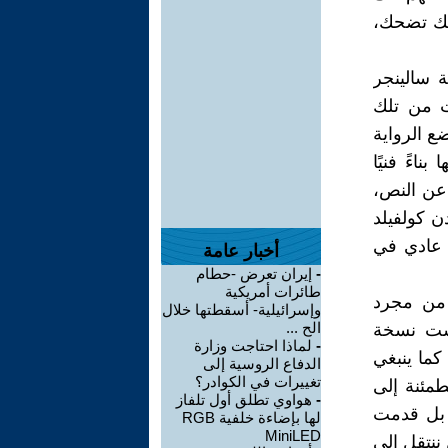
علك تضحك،
ة سالينجر
ت من تلك
ضع الرواية
اءً فنيًا
ة عن النص،
ن كولفيلد
ر عادي في
أخبار عامة
-
إيران تعرض -حطام
طائرات أمريكية
ية، أكثر من مجرد
وإسرائيلية- أسقطتها خلال
الح ...
يست نسخة
-
لماذا احتاجت وزارة
 كما ينبغي
الدفاع الروسية إلى
تغييرات في الكوادر؟
طمئنة إلى
-
هواوي تطلق أول تلفاز
الرواية، بل قدمت
لها بإضاءة خلفية RGB
MiniLED
 ننتقل إلى