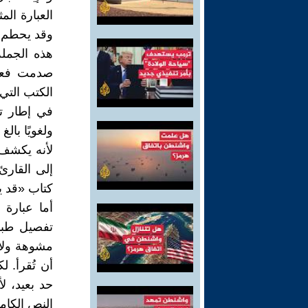
العبارة ال
وقد يحطم قل
هذه الجملة
صدمت فعلً
الكتب التي 
في إطار تج
ولغويًا بال
لأنه يكشف 
إلى القارئ،
كتاب «قد 
تفصيل طبا
مشوهة ولا ت
أن تُقرأ. 
النص الكامل