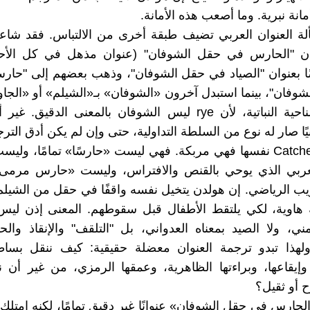
نة نبرية. وما أصعب هذه الأمانة.
ة العنوان العربي تضيف طبقة أخرى من الالتباس. فقد شاعت
نوان "الحارس في حقل الشوفان" (عنوان مذهل في كل الأحو
ا بعنوان "الصياد في حقل الشوفان"، وذهب بعضهم إلى "حار
وفان"، بينما استبدل آخرون «الشوفان» بـ«الشيلم» أو «الجاو
أدق من الناحية النباتية، لأن rye ليس الشوفان بالمعنى الدقيق.
ًا صار له نوع من السلطة التداولية، حتى وإن لم يكن أدق التر
أما كلمة Catcher نفسها فهي مربكة. فهي ليست «حارسًا» تمامًا، ولي
لعربي الذي يوحي بالقنص والافتراس، وليست «حارس مرمى»
يب الرياضي. إن هولدن يتخيل نفسه واقفًا في حقل من الشيلم/
هاوية، لكي يلتقط الأطفال قبل سقوطهم. المعنى إذن ليس
أمني، ولا الصيد بمعناه العدواني، بل "التلقف" والإنقاذ والح
لهذا تبدو ترجمة العنوان معضلة حقيقية: كيف ننقل بساطة
، وإيقاعها، وبراءتها الظاهرية، وعمقها الرمزي، من غير أن ن
 أو ثقيل؟
لحارس في حقل الشوفان» عنوانًا غير دقيق تمامًا، لكنه امتلك