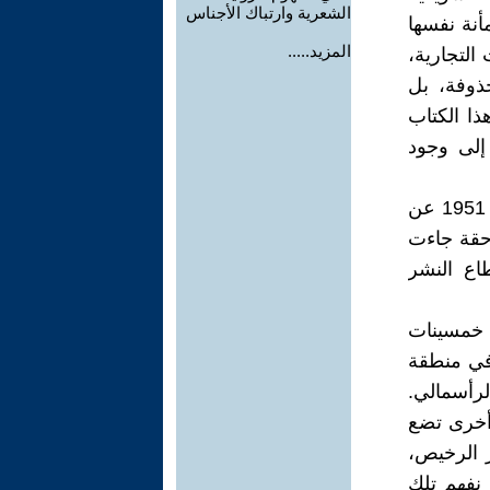
الشعرية وارتباك الأجناس
أنة نفسها
المزيد.....
لتجارية،
حذوفة، بل
ذا الكتاب
إلى وجود
صفحة الناشر الحالي تذكر أن الرواية صدرت أولًا في 16 تموز يوليو عام 1951 عن
 طبعات Signet الورقية اللاحقة جاءت
اع النشر
 خمسينات
 في منطقة
لرأسمالي.
 أخرى تضع
ر الرخيص،
 نفهم تلك