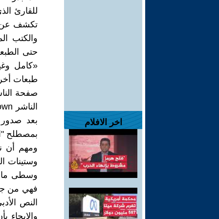
للقارئ الذ
تكشف عن قل
والكتب الم
حتى الطبعا
«كامل وغي
طبعات أخرى
بعد صدور 
اخر الافلام
بمصطلح "ا
ومهم أن ن
وستينات ال
وسطى ما بي
فهي من جهة
النص الأدب
والإيحاء ب