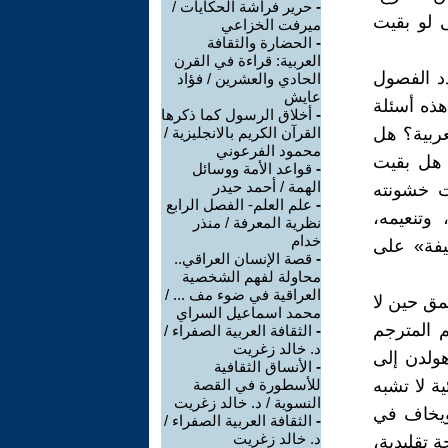
-
حرير فراشة الحكايات /
 لو بقيت
ميرفت الخزاعي
-
الحضارة والثقافة
العربية: قراءة في القرن
د الفصول
الحادي والعشرين / فؤاد
عايش
ذه أسئلة
-
أخلاق الرسول كما ذكرها
عربية؟ هل
القرآن الكريم بالانجليزية /
محمود الفرعوني
؟ هل بقيت
-
قواعد الأمة ووسائل
الهمة / أحمد حيدر
ت خشونته
-
علم العلم- الفصل الرابع
وتنعيمه،
نظرية المعرفة / منذر
خدام
يفة» على
-
قصة الإنسان العراقي..
محاولة لفهم الشخصية
العراقية في ضوء مف ... /
مق حين لا
محمد اسماعيل السراي
م المترجم
-
الثقافة العربية الصفراء /
د. خالد زغريت
هولدن إلى
-
الأنساق الثقافية
ة لا تشبه
للأسطورة في القصة
النسوية / د. خالد زغريت
 ويخاف في
-
الثقافة العربية الصفراء /
د. خالد زغريت
 تقليدية،