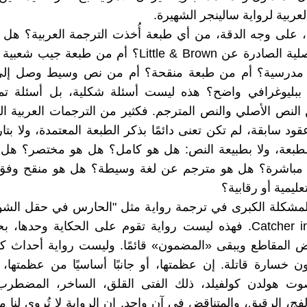
عربية لرواية سالينجر الشهيرة.
، على وجه الدقة، من أي طبعة أُخذت الترجمة العربية؟ هل
الطبعة الأصلية الصادرة عن Little & Brown؟ أم من طبعة 
درسية؟ أم من طبعة منقحة؟ أم من نص وسيط وصل إلى 
بليوغرافي واضح؟ هذه ليست أسئلة شكلية، بل أسئلة 
ن النص الأصلي والنص المترجم. فكثير من الترجمات العربية الق
د سابقة، لم تكن تعنى دائمًا بذكر الطبعة المعتمدة، ولا بتار
الطبعة، ولا بطبيعة النص: هل هو كامل؟ هل هو مختصر؟ هل 
مباشرة؟ هل هو مترجم عن لغة وسيطة؟ هل هو منقح وفق 
عليمية أو رقابية؟
Catcher in the Rye. فهذه ليست رواية تقوم على الحكاية وحدها
ض المقاطع ويبقى «المضمون» قائمًا. وليست رواية أحداث ك
ن خسارة قاتلة. إن عظمتها، أو جانبًا أساسيًا من عظمتها
ت هولدن كولفيلد، ذلك الفتى القلق، الساخر، المضطرب،
ج، الرقيق، والمتناقض في آن واحد. إن الرواية لا تُروى لنا م