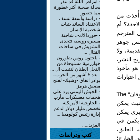
-
أمراض اللثة قد تنذر
بحالة صحية أكثر خطورة
مما نتصور
 أُخذت من
-
دراسة واسعة تنسف
جيب شعبية لاحقة؟ أم
الاعتقاد السائد بثبات
شخصية الإنسان
المترجم
-
-فوردالاك-.. شاحنة
مسيرة روسية تتحدى
تمس جوهر
التشويش في ساحات
ديمة، ولا
القتال ...
-
باحثون روس يطورون
يخ النشر،
خوارزمية مستوحاة من
هو مأخوذ
النحل الطنان لتثبيت ال ...
-
بعد 5 أشهر من الحرب..
اعتبارات
بوادر اتفاق -وشيك- لفتح
مضيق هرمز
-
الجيش اليمني يرد على
هنا تظهر المشكلة الكبرى في ترجمة رواية مثل "الحارس في حقل الشوفان" The
هجمات معسكرات مأرب
، بحيث يمكن
-
الخارجية الأمريكية
تخصص مليار دولار لدعم
برى يمكن
إدارة رئيس كولومبيا ...
، يكمن في
المزيد.....
 الحانق،
كتب ودراسات
ن الخارج؛