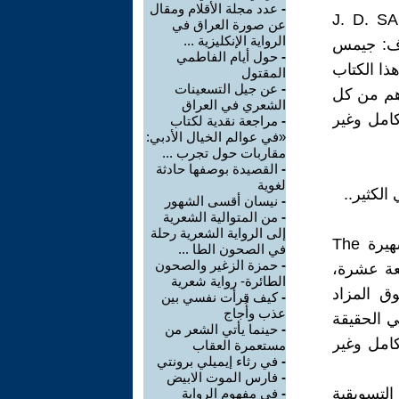
-
عدد مجلة الأقلام ومقال
روائي الأشهر سالينجر J. D. SALINGER
عن صورة العراق في
الرواية الإنكليزية ...
 Signet . تصميم الغلاف: جيمس
-
حول أيام الفاطمي
ذا الكتاب
المقتول
-
عن جيل التسعينات
أهم من كل
الشعري في العراق
كامل وغير
-
مراجعة نقدية لكتاب
«في عوالم الخيال الأدبي:
مقاربات حول تجرب ...
-
القصيدة بوصفها حادثة
لغوية
لكثير..
-
نيسان أقسى الشهور
-
من المتوالية الشعرية
إلى الرواية الشعرية رحلة
على غلاف إحدى طبعات الجيب القديمة من رواية ج. د. سالينجر الشهيرة The
في الصحون الطا ...
-
حمزة الزغير والصحون
S في طبعتها السابعة عشرة،
الطائرة- رواية شعرية
سوق المزاد
-
كيف قرأت نفسي بين
عذب وأُجاج
 في الحقيقة
-
حينما يأتي الشعر من
ًا وببليوغرافيًا بالغ الأهمية: "Complete and Unabridged، كامل وغير
مستعمرة العقاب
-
في رثاء إيميلي برونتي
-
فارس الموت الابيض
التسويقية
-
في مفهوم الرواية