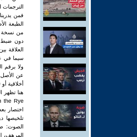
الترجمات ال
فمن يدرينا
من نسخة م
دون ضبط ب
العلاقة بي
سيما في عقو
ولا برقم 
عن الأصل 
أخلاقية أو ت
اختصار بع
تلخيصها دو
الصوت: صو
المرهف، الف