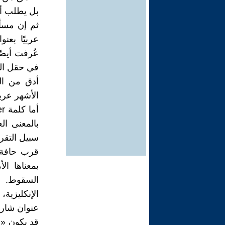
بل يطلب أما
ثم إن مسأل
عربيًا بع
عُرفت أيضً
في حقل الش
الأشهر عربي
بالمعنى ا
سبيل التقر
قرب حافة 
بمعناها ال
السقوط. و
الإنكليزية
عنوان شارح
قد يكون «ا