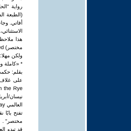
أفاتي. وجا
الاستثنائي
هذا ملاحظة
مختصر) Complete and Unabridged .
ولكن مهلا:
* «كاملة و
بقلم: حكمت
مختصر" .
قد تبدو الع