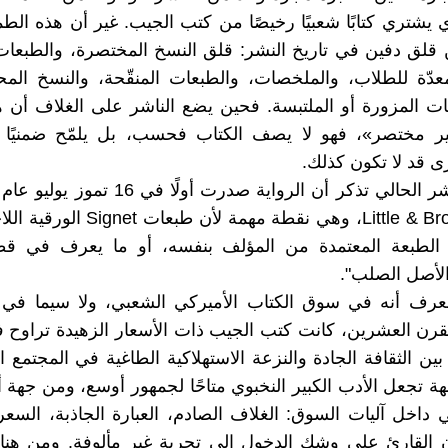
ي يشتري كتابًا شعبيًا رخيصًا من كتب الجيب. غير أن هذه الطم
ق دفين في تاريخ النشر: قلق النسخ المختصرة، والطبعات ا
عدّة للطلاب، والملخصات، والطبعات المنقّحة، والنسخ الم
ت المزورة أو الملتبسة. فحين يضع الناشر على الغلاف أن ه
ر مختصر»، فهو لا يصف الكتاب فحسب، بل يلمّح ضمنيًا 
 قد لا تكون كذلك.
الناشر Little & Brown، وهي نقطة مهمة لأن
الطبعة المعتمدة من المؤلف بنفسه، أو ما يعرف في قط
لأصل الصلب".
عرف أنه في سوق الكتاب الأميركي الشعبي، ولا سيما في
قرن العشرين، كانت كتب الجيب ذات الأسعار الزهيدة تراوح
ن الثقافة الجادة والنزعة الاستهلاكية الطاغية في المجتمع ا
 تجعل الأدب الكبير النخبوي متاحًا لجمهور أوسع، ومن جهة
ي داخل آليات السوق: الغلاف الصادم، العبارة الجاذبة، السع
أن القارئ على وشك الدخول إلى تجربة غير مألوفة. ومن هنا