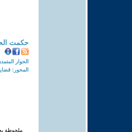
حكمت الح
الحوار المتمدن-العدد: 8705 - 26
المحور: قضايا 
ملحوظة بخ