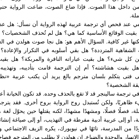
ق من داخل هذا الصوت. فإذا ضاع الصوت، ضاعت الرواية حتى
لة.
في عند فحص أي ترجمة عربية لهذه الرواية أن نسأل: هل عد
بقيت الوقائع الأساسية كما هي؟ هل لم تُحذف الشخصيات؟ ه
نها غير كافية. السؤال الأهم هو: هل نجا صوت هولدن في ال
 الشفاهية المترددة؟ هل بقي أسلوبه في التكرار والإعادة
 كل شيء؟ هل بقيت عباراته النافرة والمربكة؟ هل بقي
هل بقيت هشاشته؟ أم إن الترجمة قامت بتأديبه، وتهذيبه، 
لى فتى يتكلم بلسان مترجم بالغ يريد أن يكتب عربية «نظ
ة الشخصية؟
في ترجمة سالينجر قد لا تقع بالحذف وحده. قد تكون الخيانة أع
ظاهريًا، ولكن تُستبدل روح الرواية بروح أخرى. فقد يترج
لة، فصلًا فصلًا، ومشهدًا مشهدًا، لكنه يقتلها حين يحوّل لغة 
، أو إلى عربية أدبية مفرطة في التهذيب، أو إلى صياغة إنشائي
ا من المدرسة، تائهًا في نيويورك، يكره الزيف الاجتماعي
لانهيار والوحدة والضياع. إن هولدن لا يطلب من المترجم فصاحة