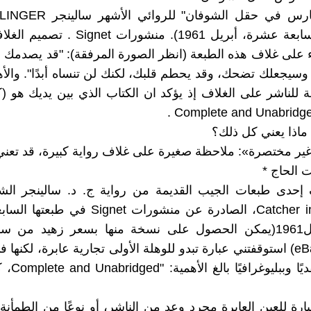
رواية "الحارس في حقل الشوفان" لل
(الطبعة السابعة عشرة، أبريل 1961). منشورات
ء على غلاف هذه الطبعة (انظر الصورة المرفقة): "قد يصدمك ه
، وسيجعلك تضحك، وقد يحطم قلبك، لكنك لن تنساه أبدًا". وال
 للناشر على الغلاف إذ يؤكد ان الكتاب الذي بين يديك هو (
 ماذا يعني كل ذلك؟
غير مختصرة»: ملاحظة صغيرة على غلاف رواية كبيرة، قد تعني ا
 الحاج *
Catcher in the Rye، الصادرة عن منشورات ignet
نيسان/أبريل1961(يمكن الحصول على نسخة منها بسعر زهيد من 
العالمي eBay) استوقفتني عبارة تبدو للوهلة الأولى تجارية عابرة، لكنها
تفتح بابًا نقدي
بارة للعين العابرة مجرد وعد من الناشر، أو نوعًا من الطمأنة 