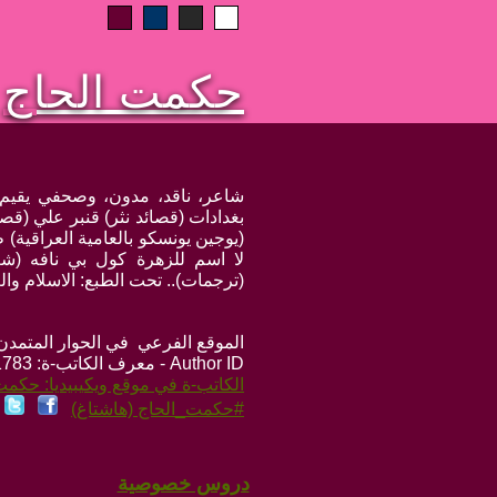
حكمت الحاج
شاعر، ناقد، مدون، وصحفي يقيم ف
بغدادات (قصائد نثر) قنبر علي (
(يوجين يونسكو بالعامية العراقية) 
لا اسم للزهرة كول بي نافه (شع
(ترجمات).. تحت الطبع: الاسلام و
الموقع الفرعي في الحوار المتمدن: ps://www.ahewar.org/m.asp?i=1783
Author ID - معرف الكاتب-ة: 1783
الكاتب-ة في موقع ويكيبيديا: حكمت
#حكمت_الحاج (هاشتاغ)
دروس خصوصية