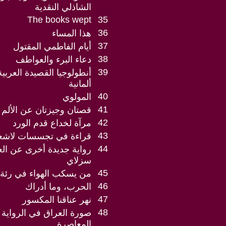
الشاذلي النقدية
The books wept
35
36
هذا المساء
37
أيام الفاطمي المقتول
38
دعاء البرء والعواطف
39
أنطولوجيا القصيدة العربية
ألمانية
40
المولوي
41
قصتان وجيزتان عن الألم
42
مرآة لخداع قدم الورد
43
قراءة في تجسسات لاشع
44
رواية جديدة أخرى عن العر
سزلاي
45
من يسكب الهواء في رئة 
46
الحرب، وما أدراك
47
نهر عناقنا المكسور
48
صورة العراق في الرواية ا
المعاصرة