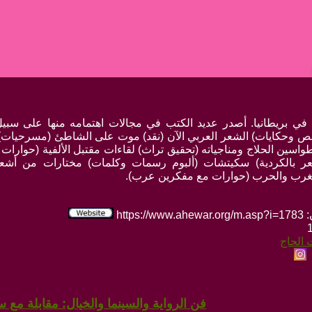
ي بريطانيا. أصدر عديد الكتب في مجالات اهتمامه منها على سبيل
قصص وحكايات) الشعر العربي الآن (نقد) موت على الشاطئ (مسرحيات
طواسين الحلاج ومناجياته (تحقيق تراث) لقاءات مقتبل الألفية (حوارات
ر بالكردية) سكيتشات (ألبوم رسمات وكلمات) مختارات من أشعار
الغرب والحرب (حوارات مع مفكرين عرب).
htt
 الحاج
فن الرواية والسينما والخيال: مقابلة مع