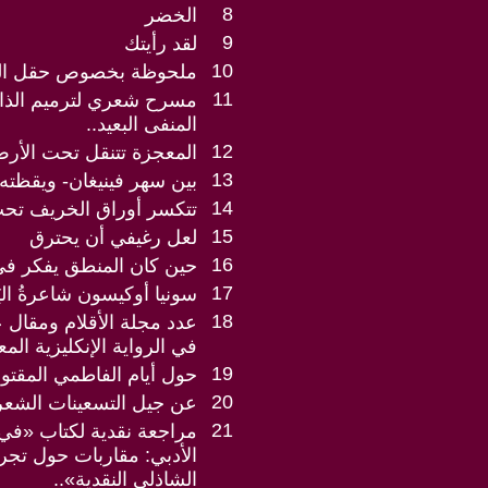
8
الخضر
9
لقد رأيتك
10
ملحوظة بخصوص حقل ال
11
مسرح شعري لترميم الذاك
المنفى البعيد..
12
المعجزة تتنقل تحت الأر
13
بين سهر فينيغان- ويقظته:
14
تتكسر أوراق الخريف تح
15
لعل رغيفي أن يحترق
16
حين كان المنطق يفكر في
17
سونيا أوكيسون شاعرةُ اليَوم
18
عدد مجلة الأقلام ومقال 
في الرواية الإنكليزية الم
19
حول أيام الفاطمي المقتو
20
عن جيل التسعينات الشعر
21
مراجعة نقدية لكتاب «في 
الأدبي: مقاربات حول تجرب
الشاذلي النقدية»..