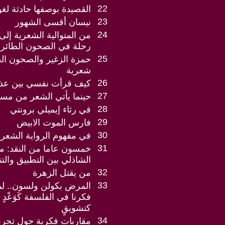
22
القصيدة بوصفها حادثة لغو
23
نيسان أقسى الشهور
24
من المتوالية الشعرية إلى
رحلة في الصحون الطائرة
25
حمزة الزغير والصحون الط
شعرية
26
كيف قرأت نفسي بين عذب
27
حينما يأتي الشعر من مست
28
في رثاء إيميلي برونتي
29
فارس الموت الابيض
30
في مفهوم الرواية الشعري
31
خمسون عاما من النقد: مس
الشاذلي بين التطبيق والت
32
من يقتل الزهرة
33
المرض بكولن ولسون.. لماذ
فكرنا في الفلسفة كَوَعْدٍ 
كتشويقٍ
34
مقاربات فكرية حول تجربة