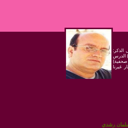
 الذكر:
) الدرس
 صحفية)
 غيرنا
 سلمان رشدي