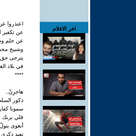
اعتذروا ع
اخر الافلام
عن تكفير 
عن حلم و
وشبيح محد
يترجى حق ا
في بلاد الغ
****
هاجرِنّ..
ذكور السلط
سمونا كفاراً
قلي بربك
أتغوى بتول
تعيد ذكرى 