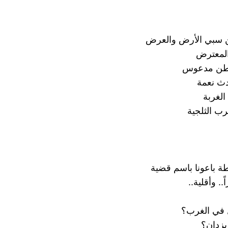
ن سبي الأرض والعرض
المعترض
طن مدعوس
ث نعمة
لغربة
رب الثلجية
ة باعونا باسم قضية
.. وأقلية..
ٌ في الغرب؟
يزدان؟