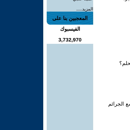
المزيد.....
المعجبين بنا على
الفيسبوك
3,732,970
حلم؟
ع الجرائم