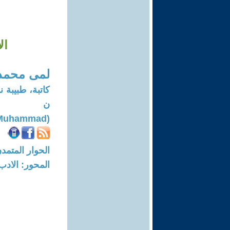
ال
لمى محمد
كاتبة، طبيب
ن
(Lama Muhammad)
الحوار المتمدن-العدد: 8705 - 26
المحور: الادب