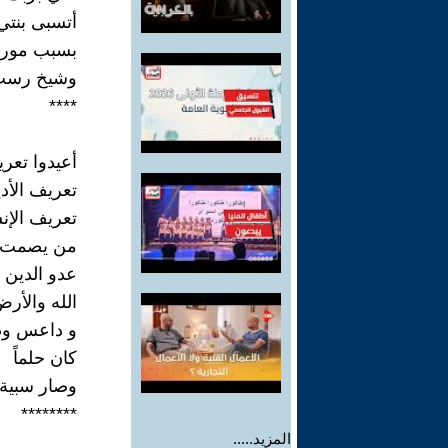
أتسبى بنتي
بسبب مورو
وشيخ رسب 
****
أعيدوا تعري
تعريف الأدي
تعريف الإن
من يصمت 
عدو الدين
الله والأر
و داعس و
كان حلماً
وصار سبية
********
المزيد.....