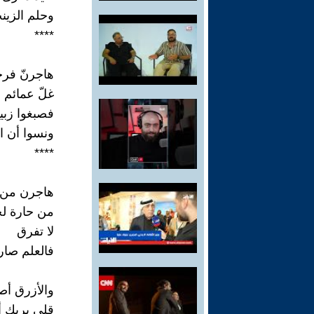
وحلم الزي
****
هاجرنّ فرجا
غلّ عمائم
فصبغوا زبيب
ونسوا أن ا
****
هاجرن من 
من حارة لح
لا تفرق
فالعلم صار 
والأزرق أص
قلي بربك أي