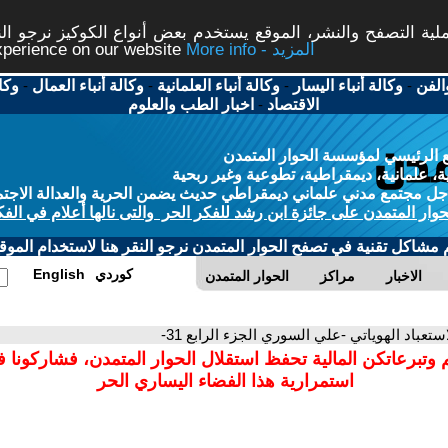
ة التصفح والنشر، الموقع يستخدم بعض أنواع الكوكيز نرجو النق
More info - المزيد
experience on our website
الفن
-
وكالة أنباء اليسار
-
وكالة أنباء العلمانية
-
وكالة أنباء العمال
-
وكا
الاقتصاد
-
اخبار الطب والعلوم
 الرئيسي لمؤسسة الحوار المتمدن
، علمانية، ديمقراطية، تطوعية وغير ربحية
ل مجتمع مدني علماني ديمقراطي حديث يضمن الحرية والعدالة الاجتم
حوار المتمدن على جائزة ابن رشد للفكر الحر والتى نالها أعلام في الفك
م مشاكل تقنية في تصفح الحوار المتمدن نرجو النقر هنا لاستخدام الموقع
كوردي
English
الاخبار
مراكز
الحوار المتمدن
استعباد الهوياتي -علي السوري الجزء الرابع 31-
 وتبرعاتكن المالية تحفظ استقلال الحوار المتمدن، فشاركونا 
استمرارية هذا الفضاء اليساري الحر