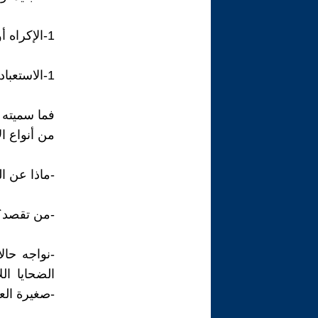
1-الإكراه أو 2-الخداع أو 3-أو الاستغلال لغرض:
1-الاستعباد الجنسي أو 2العمل القسري أو 3استباحة طائفية، عرقية ودينية…
فما سميته أ
من أنواع ال
-ماذا عن ا
-من تقصد؟
-نواجه حا
الضحايا الل
-صغيرة الع