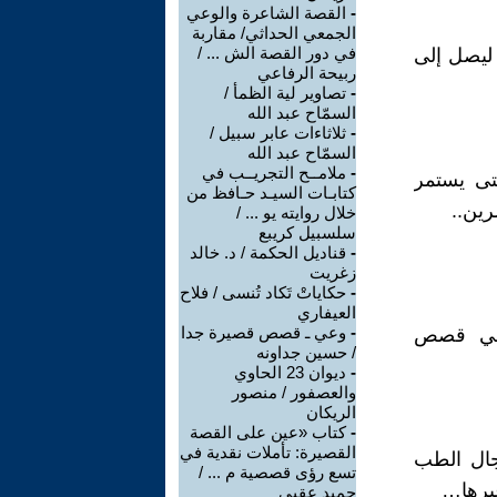
-
القصة الشاعرة والوعي
الجمعي الحداثي/ مقاربة
في دور القصة الش ... /
 ليصل إلى
ربيحة الرفاعي
-
تصاوير لية الظمأ /
السمّاح عبد الله
-
ثلاثاءات عابر سبيل /
السمّاح عبد الله
-
ملامــح التجريــب في
حتى يستمر
كتابـات السيـد حـافظ من
رين..
خلال روايته يو ... /
سلسبيل كريبع
-
قناديل الحكمة / د. خالد
زغريت
-
حكاياتْ تَكاد تُنسى / فلاح
العيفاري
-
وعي ـ قصص قصيرة جدا
 في قصص
/ حسين جداونه
-
ديوان 23 الحاوي
والعصفور / منصور
الريكان
-
كتاب «عين على القصة
القصيرة: تأملات نقدية في
جال الطب
تسع رؤى قصصية م ... /
غيرها…
حميد عقبي