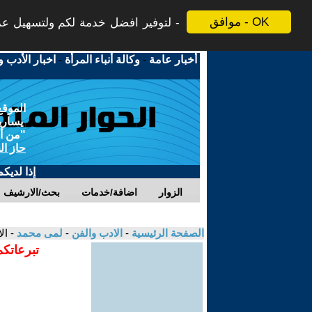
موافق - OK
لتوفير افضل خدمة لكم ولتسهيل عملي
أخبار عامة
-
وكالة أنباء المرأة
-
اخبار الأدب و
الموقع
يسارية
"من أج
حاز ال
إذا لديك
الزوار
اضافة/خدمات
بحث/الارشيف
الصفحة الرئيسية
-
الادب والفن
-
لمى محمد
- ال
تبرعاتكم