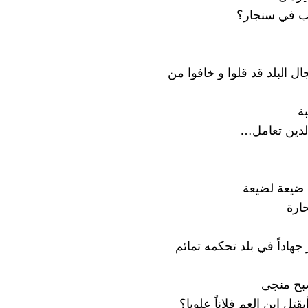
نب في سنجار؟
ل البلد قد قلوا و خافوا من
ة
لدين تعامل…
ضيعة لضيعة
ارة
جهاداً في بلد تحكمه تمائم
بح منجى
قتل ابن العم فلاناً علويا؟