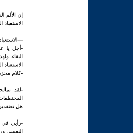
إن الألم ا
الاستعباد ال
—الاستعباد 
-أجل يا عل
البقاء. وله
الاستعباد ا
-كلام محزن
-لقد تما
المختطفات ا
هل تعتقدين
-رأيي في 
النفسي ورؤ