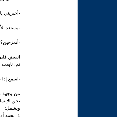
-أخبريني ي
-مستعد للأ
-أتمزحين؟ 
انقبض قلبي 
ثم، تابعت 
-اسمع إذا ي
من وجهة نظ
بحق الإنسان
ويشمل:
1- تجنيد أو 2-نقل أو 3-إيواء أشخاص باستخدام: