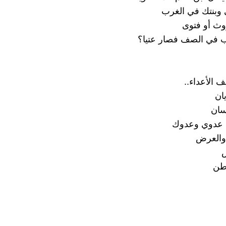
 وبنتك في الغرب
ث أو فتوى
في الصف فصار عتيا؟
ف الأعداء..
ان
سان
عدوي وعدوك
 والعرض
ض
طن