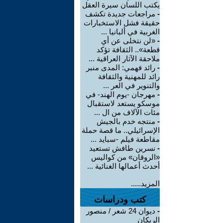
يكتب اللسان سيرة العقل
-
مراجعات جديدة تكشف
حقيقة فشل الاستخبارات
الغربية في ألبانيا ...
-
«لن نتخلى عن أي
قطعة».. الثقافة تؤكد
ملاحقة الآثار العراقية ...
-
رائد فهمي: المدى منبر
رائد للمهنية والثقافة
والتنوير في العر ...
-
مهرجان -يوم الهند- في
موسكو يستعد لاستقبال
مئات الآلاف من ال ...
-
منتجه خدم بالجيش
الإسرائيلي.. ما قصة حملة
مقاطعة فيلم -سبايد ...
-
نسرين طافش تستعيد
«الروقان» من كواليس
أحدث أعمالها الغنائية ...
المزيد.....
كتب ودراسات
-
ديوان 24 شعر / منصور
الريكان