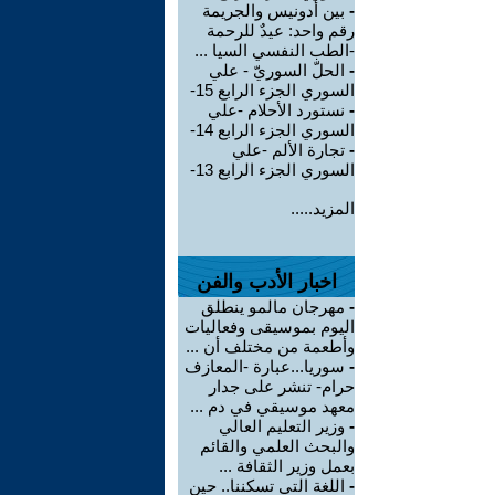
-
بين أدونيس والجريمة
رقم واحد: عيدٌ للرحمة
-الطب النفسي السيا ...
-
الحلّ السوريّ - علي
السوري الجزء الرابع 15-
-
نستورد الأحلام -علي
السوري الجزء الرابع 14-
-
تجارة الألم -علي
السوري الجزء الرابع 13-
المزيد.....
اخبار الأدب والفن
-
مهرجان مالمو ينطلق
اليوم بموسيقى وفعاليات
وأطعمة من مختلف أن ...
-
سوريا...عبارة -المعازف
حرام- تنشر على جدار
معهد موسيقي في دم ...
-
وزير التعليم العالي
والبحث العلمي والقائم
بعمل وزير الثقافة ...
-
اللغة التي تسكننا.. حين