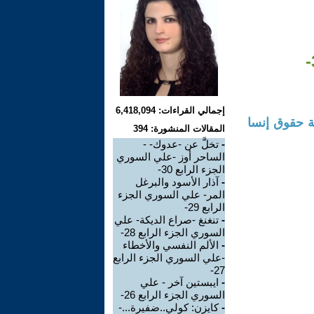
إجمالي القراءات: 6,418,094
 حقوق إنسا
المقالات المنشورة: 394
-
تخلَّ عن -عدوك- -
الساحر أوز -علي السوري
الجزء الرابع 30-
-
آذار الأسود والبرغل
المر- علي السوري الجزء
الرابع 29-
-
تنغنغ -صراع الديكة- علي
السوري الجزء الرابع 28-
-
الألم النفسي والأخطاء
-علي السوري الجزء الرابع
27-
-
ايبستين آخر - علي
السوري الجزء الرابع 26-
-
كايزن: كولي..ضفيرة...-