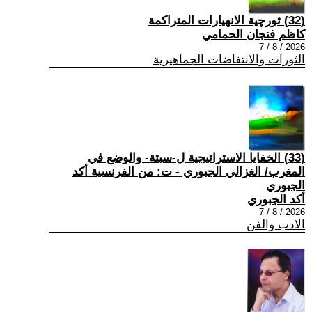
(32) ثورچية الانهيارات المتراكمة
كاظم فنجان الحمامي
2026 / 8 / 7
الثورات والانتفاضات الجماهيرية
(33) الخفايا الاستراتيجية ل-سبتة- والوضع في
المغرب/ الغزالي الجبوري - ت: من الفرنسية أكد
الجبوري
أكد الجبوري
2026 / 8 / 7
الادب والفن