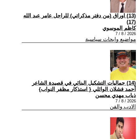
(13) اوراق (من دفتر مذكراتي) للراحل عامر عبد الله
(17)
كاظم الموسوي
2026 / 8 / 7
مواضيع وابحاث سياسية
(14) جماليات التشكيل البنائي في قصيدة الشاعر
أحمد فشلان الوائلي { استذكار مظفر النواب}
ذياب مهدي محسن
2026 / 8 / 7
الادب والفن