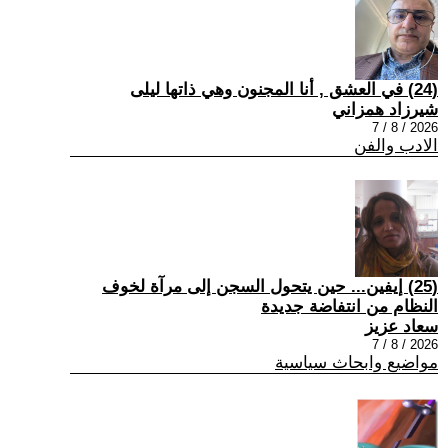
(24) في العشق , أنا المجنون وهي ذاتها ليلى
شيرزاد همزاني
2026 / 8 / 7
الادب والفن
(25) إيفين... حين يتحول السجن إلى مرآة لخوف
النظام من انتفاضة جديدة
سعاد عزيز
2026 / 8 / 7
مواضيع وابحاث سياسية