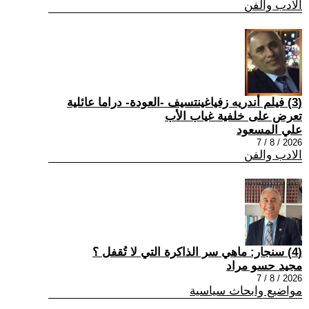
الادب والفن
(3) فيلم أندريه زفياغينتسيف -العودة- دراما عائلية
تعرض على خلفية غياب الأب
علي المسعود
2026 / 8 / 7
الادب والفن
(4) سنجار: ماهي سر الذاكرة التي لا تُقفل ؟
مجيد حسو مراد
2026 / 8 / 7
مواضيع وابحاث سياسية