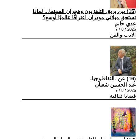
(15) بين بريق التلفزيون وهجران السينما... لماذا
تستحق ميلاني مودران اعترافًا عالميًا أوسع؟
عدي حاتم
2026 / 8 / 7
الادب والفن
(16) عن -الثقافلوجيا-
عبد الحسين شعبان
2026 / 8 / 7
قضايا ثقافية