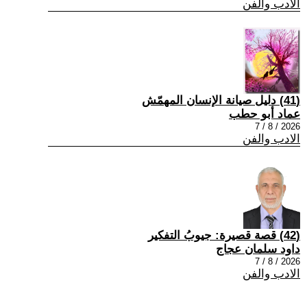
الادب والفن
(41) دليل صيانة الإنسان المهمّش
عماد أبو حطب
2026 / 8 / 7
الادب والفن
(42) قصة قصيرة: جيوبُ التفكير
داود سلمان عجاج
2026 / 8 / 7
الادب والفن