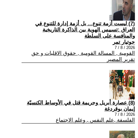
(7) ليست أزمة تنوع... بل أزمة إدارة للتنوع في
العراق :تسييس الهوية بين الذاكرة التاريخية
والمنافسة على السلطة
جوتيار تمر
2026 / 8 / 7
القومية , المسالة القومية , حقوق الاقليات و حق
تقرير المصير
(8) عصارة أبريل وجريمة قتل في الأوساط الكنسيّة
إيمان بوقردغة
2026 / 8 / 7
الفلسفة ,علم النفس , وعلم الاجتماع