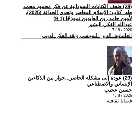
(28) ضعف الكتابات السودانية عن فكر محمود محمد
طه- كتاب: الإسلام المعاصر وتحدي الحداثة (2025)،
لأمين حامد زين العابدين نموذجًا (1-9)
عبدالله الفكي البشير
2026 / 8 / 7
العلمانية، الدين السياسي ونقد الفكر الديني
(29) عودة إلى مشكلة الحاضر...حوار بين الذكاءين
الإنساني والاصطناعي
حسين عجيب
2026 / 8 / 7
قضايا ثقافية