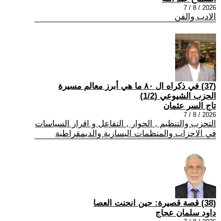
2026 / 8 / 7
الادب والفن
(37) في ذكراه ال ٨٠ ما هي أبرز معالم مسيرة
الحزب الشيوعي (1/2)
تاج السر عثمان
2026 / 8 / 7
التحزب والتنظيم , الحوار , التفاعل و اقرار السياسات
في الاحزاب والمنظمات اليسارية والديمقراطية
(38) قصة قصيرة: حين انحنت العصا
داود سلمان عجاج