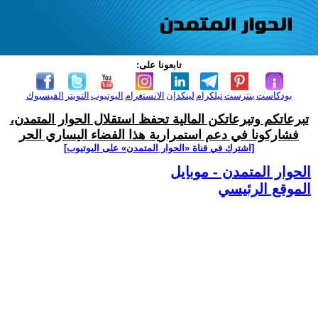
تابعونا على:
بودكاست
بنترست
تيلكرام
لينكدإن
الانستغرام
اليوتيوب
التويتر
الفيسبوك
تبرعاتكم وتبرعاتكن المالية تحفظ استقلال الحوار المتمدن،
فشاركونا في دعم استمرارية هذا الفضاء اليساري الحر
[اشترك في قناة ‫«الحوار المتمدن» على اليوتيوب]
الحوار المتمدن - موبايل
الموقع الرئيسي