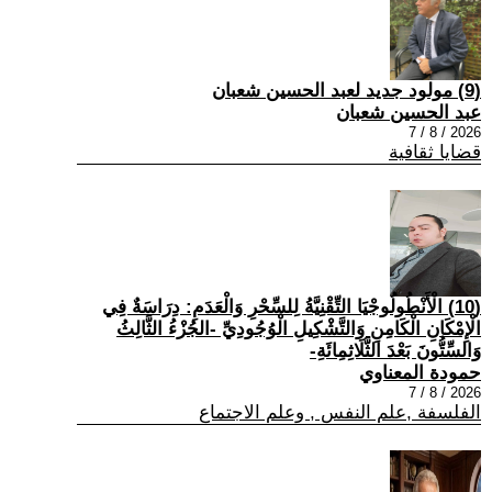
(9) مولود جديد لعبد الحسين شعبان
عبد الحسين شعبان
2026 / 8 / 7
قضايا ثقافية
(10) الْأَنْطُولُوجْيَا التِّقْنِيَّةُ لِلسِّحْرِ وَالْعَدَمِ: دِرَاسَةٌ فِي
الْإِمْكَانِ الْكَامِنِ وَالتَّشْكِيلِ الْوُجُودِيِّ -الجُزْءُ الثَّالِثُ
وَالسِّتُّونَ بَعْدَ الثَّلَاثِمِائَةِ-
حمودة المعناوي
2026 / 8 / 7
الفلسفة ,علم النفس , وعلم الاجتماع