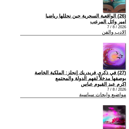
(26) الواقعية السحرية حين نحللها رياضيا
امير وائل المرعب
2026 / 8 / 7
الادب والفن
(27) في ذكرى فريدريك إنجلز: الملكية الخاصة
بوصفها مدخلاً لفهم الدولة والمجتمع
اكرم عبد القيوم عباس
2026 / 8 / 7
مواضيع وابحاث سياسية