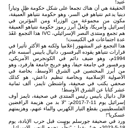
عنيد!
الحقيقة هي أن هناك تجمعا على شكل حكومة ظِلٍ وتياراٌ
دينيا يدعم نتنياهو في السر، وهو حكومة نتنياهو العميقة،
مكون من مجموعة من الوزراء ومن المؤثرين في
إسرائيل وأمريكا، ولعلَّ أبرز رموز حكومة نتنياهو العميقة
هم تجمع ومنتدى النصر الإسرائيلي، IVC هذا التجمع عَقَدَ
عدة اجتماعات في الكنيست!
هذا التجمع غير المشهور إعلاميا ولكنه هو الأكثر تأثيرا في
قرارات نتنياهو يقوده البرفسور، دانيال بابيس أسسه عام
1994م، وهو ضيف دائم في الكونجرس الأمريكي،
وبرفسور في جامعة حيفا، وهو خريج جامعة هارفرد، وهو
من أبرز المختصين في الشرق الأوسط، بخاصة في
الأصولية الإسلامية وبخاصة تنظيم داعش، هو كذلك
صحفي يكتب في صحيفة، واشنطن تايمز، ألف ثمانية
عشر كتابا عن الشرق الأوسط!
قال دانيال بابيس رئيس المنتدى في صحيفة، تايمز أوف
إسرائيل يوم 11-7-2017م: "لا بد من هزيمة الرافضين
الفلسطينيين بقطع التيار الكهربي والماء عنهم، وهزيمتهم
عسكريا"!
ورد في صحيفة جورسلم بوست قبل حرب الإبادة، يوم
18-5-2023م خبرٌ يقول: "نظَّم تجمع النصر الإسرائيلي