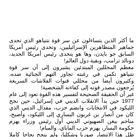
ما أكثر الذين يتساءلون عن سر قوة نتنياهو الذي تحدى
جماهير المتظاهرين الإسرائيليين، وتحدى رئيس أمريكا
السابق جو بايدن، وها هو يتحدى رئيس أمريكا الجديد،
دونالد ترامب، وبقية دول العالم!
معظم المحللين المبتدئين يشيرون إلى أن سر قوة
نتنياهو تكمن في رغبته تجاوز التهم الجنائية ضده،
وكثيرون أيضا من محللي قنوات الفلاشات السريعة
يُرجعون مصدر قوته إلى كفاءته الشخصية!
غير أن الحقيقة الصحيحة لتفسير هذه القوة تعود إلى عام
1977 حين بدأ الانقلاب الديني في إسرائيل، حين نجح
الليكود في الانتخابات وانضم حزب، مفدال الديني الذي
كان من أنصار بن غريون اليساري إلى الليكود، وأصبح،
مناحم بيغن الصهيوني الديني أول رئيس وزراء يهزم
حكومة اليسار، يهزم حزب الماباي، والمبام!
ظل هذا الانتصار صوريا وشكليا، ولم ينجح نجاحا كاملا