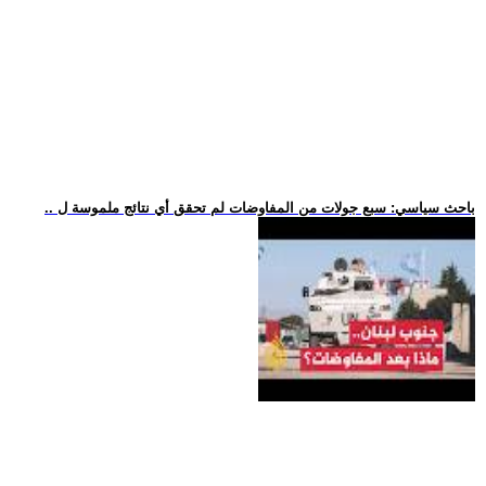
.. باحث سياسي: سبع جولات من المفاوضات لم تحقق أي نتائج ملموسة ل