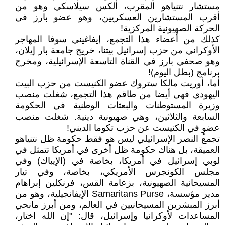
مستشار نتنياهو المقرب، ألكس سيلاسكي وهو من
أقرب المستشارين العسكريين، وهو عضو بارز في
الحركة الصهيونية المركزية!
كذلك من أعضاء هذا التجمع، إيفاغيني سوفا المهاجر
الأوكراني من حزب إسرائيل بيتنا، خريج جامعة بار إيلان،
وهو صحفي بارز في القناة التاسعة الإسرائيلية، ومخرج
برنامج (بطل اليوم)!
أما، أوريت مالكا ستروك عضو الكنيست من حزب البيت
اليهودي فهي أيضا من طاقم هذا التجمع، شغلت منصب
وزيرة المستوطنات والبعثات الوطنية في الحكومة
السابعة والثلاثين، وهي صهيونية دينية. شغلت منصب
عضوٍ في الكنيست عن حزب تكوما الديني!
تجمع النصر الإسرائيلي ليس هو فقط حكومة ظل نتنياهو
العميقة، بل هناك حكومة ظل أخرى في أمريكا تتمثل في
لوبي إسرائيل في أمريكا، بخاصة في (الإيباك) وفي
مجلس الكونجرس الأمريكي، بخاصة، وفي تيار
المسيحانية الصهيونية، بزعامة القس، فرنكلين إبراهام
مدير مؤسسة، Samaritans Purse الإيفانجيلية، وهو من
أبرز المبشرين المسيحانيين في العالم، ومن أبرز مانحي
المساعدات لأوكرانيا وإسرائيل، قال: "إن الله اختار،