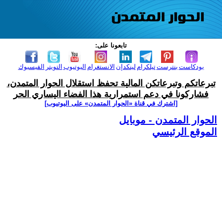
تابعونا على:
بودكاست
بنترست
تيلكرام
لينكدإن
الانستغرام
اليوتيوب
التويتر
الفيسبوك
تبرعاتكم وتبرعاتكن المالية تحفظ استقلال الحوار المتمدن،
فشاركونا في دعم استمرارية هذا الفضاء اليساري الحر
[اشترك في قناة ‫«الحوار المتمدن» على اليوتيوب]
الحوار المتمدن - موبايل
الموقع الرئيسي