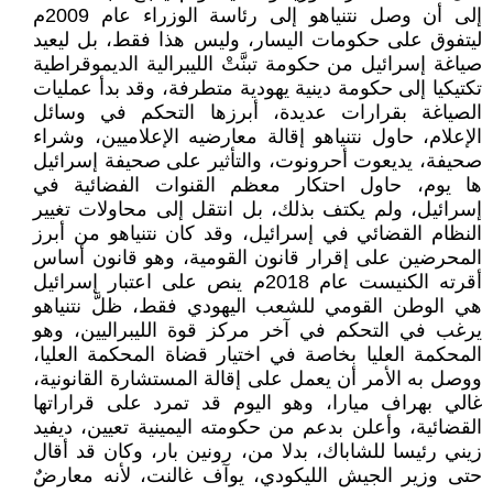
إلى أن وصل نتنياهو إلى رئاسة الوزراء عام 2009م
ليتفوق على حكومات اليسار، وليس هذا فقط، بل ليعيد
صياغة إسرائيل من حكومة تبنَّتْ الليبرالية الديموقراطية
تكتيكيا إلى حكومة دينية يهودية متطرفة، وقد بدأ عمليات
الصياغة بقرارات عديدة، أبرزها التحكم في وسائل
الإعلام، حاول نتنياهو إقالة معارضيه الإعلاميين، وشراء
صحيفة، يديعوت أحرونوت، والتأثير على صحيفة إسرائيل
ها يوم، حاول احتكار معظم القنوات الفضائية في
إسرائيل، ولم يكتف بذلك، بل انتقل إلى محاولات تغيير
النظام القضائي في إسرائيل، وقد كان نتنياهو من أبرز
المحرضين على إقرار قانون القومية، وهو قانون أساس
أقرته الكنيست عام 2018م ينص على اعتبار إسرائيل
هي الوطن القومي للشعب اليهودي فقط، ظلَّ نتنياهو
يرغب في التحكم في آخر مركز قوة الليبراليين، وهو
المحكمة العليا بخاصة في اختيار قضاة المحكمة العليا،
ووصل به الأمر أن يعمل على إقالة المستشارة القانونية،
غالي بهراف ميارا، وهو اليوم قد تمرد على قراراتها
القضائية، وأعلن بدعم من حكومته اليمينية تعيين، ديفيد
زيني رئيسا للشاباك، بدلا من، رونين بار، وكان قد أقال
حتى وزير الجيش الليكودي، يوآف غالنت، لأنه معارضٌ