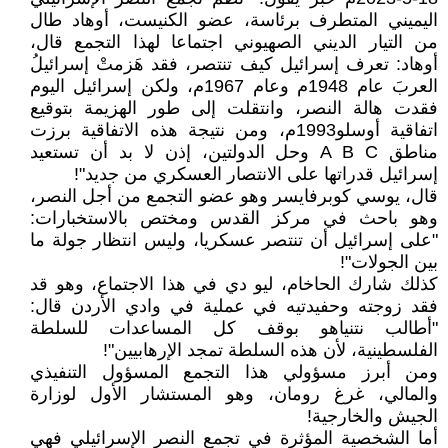
اليميني المتطرف برئاسة، عضو الكنيست، أوهاد طال
من التيار الديني الصهيوني اجتماعا لهذا التجمع قال،
أوهاد: تعرف إسرائيل كيف تنتصر، فقد هَزمتْ إسرائيلُ
العربَ عام 1948م وعام 1967م، ولكن إسرائيل اليوم
فقدت هالة النصر، وانتقلت إلى طور الهزيمة بتوقيع
اتفاقية أوسلو1993م، ومن نتيجة هذه الاتفاقية برزت
مناطق A B C وحل الدولتين، إذن لا بد أن تستعيد
إسرائيل قدراتها على الانتصار العسكري من جديد"!
قال، يوسي كوبرفايسر وهو عضو التجمع من أجل النصر،
وهو باحث في مركز القدس ومختص بالاستخبارات:
"على إسرائيل أن تنتصر عسكريا، وليس انتظار جولة ما
بين الجولات"!
كذلك شارك الحاخام، ليو دي في هذا الاجتماع، وهو قد
فقد زوجته وحفيدتيه في عملية في وادي الأردن قال:
"أطالب نتنياهو بوقف كل المساعدات للسلطة
الفلسطينية، لأن هذه السلطة تمجد الإرهابيين"!
ومن أبرز مسؤولي هذا التجمع المسؤول التنفيذي
والمالي، غرغ رومان، وهو المستشار الأول لوزارة
الجيش والخارجية!
أما الشخصية المؤثرة في تجمع النصر الإسرائيلي فهي