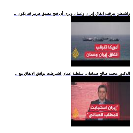
.. واشنطن تترقب اتفاق إيران وعمان وترى أن فتح مضيق هرمز قد يكون
.. الدكتور محمد صالح صدقيان: سلطنة عمان اشترطت توافق الاتفاق مع