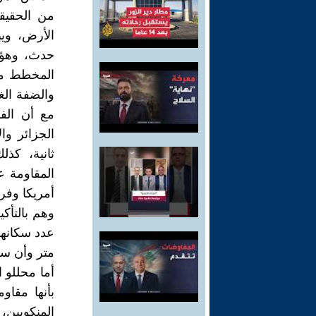
من الحقيق
الأرض، وي
حدث، وهؤلا
المخطط من
والضفة الغر
مع أن الفا
الجزائر وا
ثانية، كذ
المقاومة 
أمريكا وفر
وهم بالتأكي
عدد سكانها
متر وأن سكا
أما محللو 
بأنها مقاو
المنكوبين،