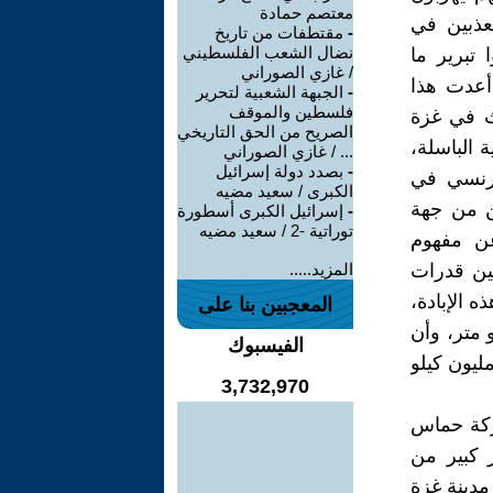
معتصم حمادة
عذبين في
-
مقتطفات من تاريخ
نضال الشعب الفلسطيني
تبرير ما
/ غازي الصوراني
أعدت هذا
-
الجبهة الشعبية لتحرير
فلسطين والموقف
ث في غزة
الصريح من الحق التاريخي
ة الباسلة،
... / غازي الصوراني
-
بصدد دولة إسرائيل
فرنسي في
الكبرى / سعيد مضيه
هن من جهة
-
إسرائيل الكبرى أسطورة
توراتية -2 / سعيد مضيه
عن مفهوم
ين قدرات
المزيد.....
 الإبادة،
المعجبين بنا على
 متر، وأن
الفيسبوك
ليون كيلو
3,732,970
حركة حماس
ر كبير من
مدينة غزة