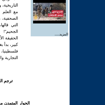
التاريخية، 
مع العلم أ
الصحفية، ر
التي قاله
الجحيم"!
المزيد.....
الحقيقة ال
كبير، بدأ ب
فلسطينيا، 
التجارية وال
ترجم ال
الحوار المتمدن م