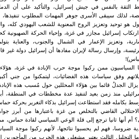
 الثقة بالنفس في جيش إسرائيل، والتأكيد على أن الدماء 
، لذلك سيبقى الأسرى جوهر المهمات المطلوب تنفيذها، مع 
أول هو توحيد وتعزيز الروح المعنوية للشعب اليهودي كله، و
 ارتكاب إسرائيل مجازر في غزة، وإحياء الحركة الصهيونية ك
رية، وتعزيز الإعمار في الشمال والجنوب، والعناية بتول
ئيسة، وإرسال رسالة لإيران مفادها أن إسرائيل دولة غير قابلة
تباس)!
ا السياسيون ممن ركبوا موجة حرب الإبادة في غزة، هؤلاء 
ليلاتهم وفق سياسات هذه الفضائيات، ليتمكنوا من جني أكب
 يزال الجدلُ قائما بين هؤلاء المحللين حول مُسبب هذه الإباد
ئيلي منذ زمن بعيد لتنفيذ عدة مخططات في المنطقة، أبرز
سط بكامله فقد استطاعت إسرائيل بذكاء التغرير بحركة حماس
لاحتلالي القاضي بالتخلص من غزة باعتبارها من أبرز جواه
 أم أنها ثانيا ترجع إلى قلة الوعي السياسي لقادة حماس، م
دية ضروسا، فهم لم يحسبوا نتائجها، لأنهم ركبوا موجة الس
ا التحليل الثالث يعتبر مشعلي هذه الحرب من المأجورين ا