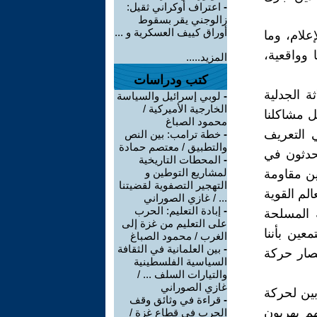
-
اعتراف أوكراني ثقيل:
زالوجني يقر بسقوط
أوراق كييف العسكرية و ...
علام، وما
 وواقعية،
المزيد.....
كتب ودراسات
ة الجدلية
-
لوبي إسرائيل والسياسة
الخارجية الأميركية /
ل مشاكلنا
محمود الصباغ
 التعريف
-
خطة ترامب: بين النص
والتطبيق / معتصم حمادة
تحدثون في
-
المحطات التاريخية
لمشاريع التوطين و
ين مقاومة
التهجير التصفوية لقضيتنا
لم القوية
... / غازي الصوراني
-
إبادة التعليم: الحرب
 المسلحة
على التعليم من غزة إلى
عين بأننا
الغرب / محمود الصباغ
-
بين العلمانية في الثقافة
نصار حركة
السياسية الفلسطينية
والتيارات السلف ... /
غازي الصوراني
بين لحركة
-
قراءة في وثائق وقف
هم يهربون
الحرب في قطاع غزة /