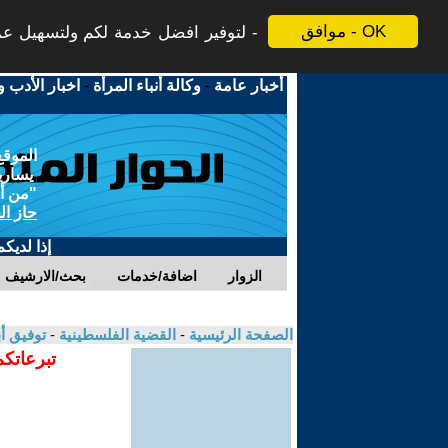
موافق - OK
لتوفير افضل خدمة لكم ولتسهيل عملي
أخبار عامة
-
وكالة أنباء المرأة
-
اخبار الأدب و
الموقع
يسارية
"من أج
حاز ال
إذا لديك
الزوار
اضافة/خدمات
بحث/الارشيف
الصفحة الرئيسية
-
القضية الفلسطينية
-
توفيق أ
تبرعاتكم