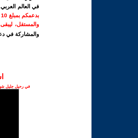
في العالم العربي
ب
والمستقل، ليبقى ص
والمشاركة في دع
ا‫
في رحيل جليل شهبا