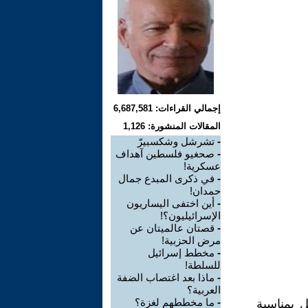
إجمالي القراءات: 6,687,581
المقالات المنشورة: 1,126
-
تشرشل وشكسبيرّ
-
صحغيو فلسطين آهداف
عسكرية!
-
في ذكرى المبدع جمال
حمدان!
-
أين اختفى اليساريون
الإسرائيليون؟!
-
قصتان عالميتان عن
مرض الحزبية!
-
مخطط إسرائيل
للسلطة!
-
ماذا بعد اغتصاب الضفة
العربية؟
-
ما مخططهم لغزة؟
ل بمناسبة