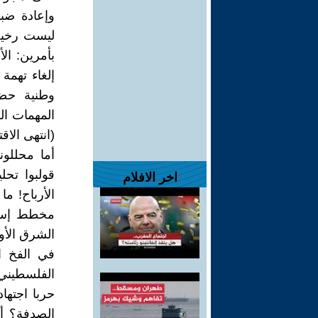
وإعادة ضبط
ليست رخيصة
بأمرين: ال
إلغاء تهمة
وطنية حضا
المهمات الر
(انتهى الاق
أما محللون
قولبوا تح
اخر الافلام
الأرباح! ما
مخطط إسرا
الشرق الأو
في الفخ ا
الفلسطيني؟
حربا اجتها
الصدفة؟ أم