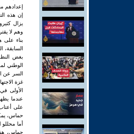
إعدادهم من
إن هذه الت
يزال كثيرو
وهم لا يقت
بناء على ه
السابقة، ا
بغض النظر
الوطني لمع
السر عن ال
غزة الاجتها
الأولى في 
عندما يظهر
على أعتاب 
حماس، يمكن
أما محللو ا
حماس، هؤلا