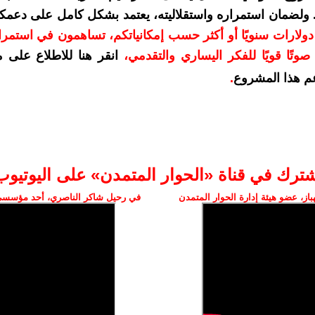
. ولضمان استمراره واستقلاليته، يعتمد بشكل كامل على دعمك
دعمكم بمبلغ 10 دولارات سنويًا أو أكثر حسب إمكانياتكم، تساهمون في استم
وتًا قويًا للفكر اليساري والتقدمي
،
انقر هنا للاطلاع على 
م هذا المشروع
.
شترك في قناة «الحوار المتمدن» على اليوتيوب
ز، عضو هيئة إدارة الحوار المتمدن
في رحيل شاكر الناصري، أحد مؤسسي 