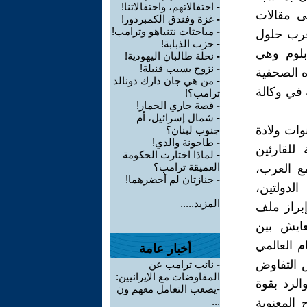
-
احتفالاتهم، واحتفالاتنا!
1-5-1948م، اطَّلعتُ على مقالات
-
غزة وفندق الكمبردور!
-
مباحثات نتنياهو وترامب!
 قرب حلول
-
حزب الذبابة!
 بلوم وهي
-
نحلة طالبان اليهودية!
-
نزوح بسبب قنبلة!
ة المركزية (JNS) عملتْ هذه الصحفية
-
من هي جان دارك دونالد
في وكالة
ترامب؟!
-
قصة جاري الحمار!
-
شمال إسرائيل، أم
وات ولادة
جنوب لبنان؟
-
طاحونة والدي!
موجهة للقارئين
-
لماذا اختارت الحكومة
العميقة ترامب؟
مع العرب،
-
جنازتان لم أحضرهما!
لدولتين،
المزيد.....
إبراز ملف
عايش بين
م العالمي
أخبار عامة
س التفاوض
-
نائب ترامب عن
المفاوضات مع الإيرانيين:
الرد بقوة
-يصعب التعامل معهم ون
...
20م، وتعزيز الروح المعنوية