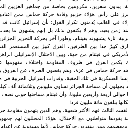
ة، يبدون منفرين، مكروهين بخاصة من جماهير الغزيين الم
برز على رأس هؤلاء حزبيو وقادة حركة حماس ممن اعتادوا 
ء في الغالب يُدمنون تكرار القول؛ بأن إسرائيل كانت قد 
ذ زمن بعيد، وهم لا يكتفون بذلك بل إنهم يشبهون ما يحد
بية، تارة يشبهونه بفيتنام، وطورا آخر بحركة التحرير الجزائري
رق كبيرٌ جدا بين الطرفين، الفرق كبيرٌ بين المستعمر ال
لأمريكي في فيتنام من جهة، وبين الاحتلال الإسرائيلي الرا
لك يكمن الفرق في ظروف المقاومة واختلاف مفهومها 
عند حركة حماس في غزة، وهم يغضون الطرف عن الفروق ب
نسا العسكرية في تلك الحقبة، وقدرات إسرائيل الحربية في هذه
د يجهلون أن مساحة الجزائر تساوي مليونين وثلاثمائة ألف كيلو
 حوالي أربعة وأربعين مليونا، وأن فيتنام مساحتها حولي نصف م
نها يبلغون مائة مليون فرد!
القسم الثالث فهم الأكثر شعبية، وهم الذين يتهمون مقاومة 
مة يقودها متواطئون مع الاحتلال، هؤلاء المحللون لهم جمهو
 ومعظمهم ممن ينتقدون حركة حماس لأنها مسؤولة عن إعدام 