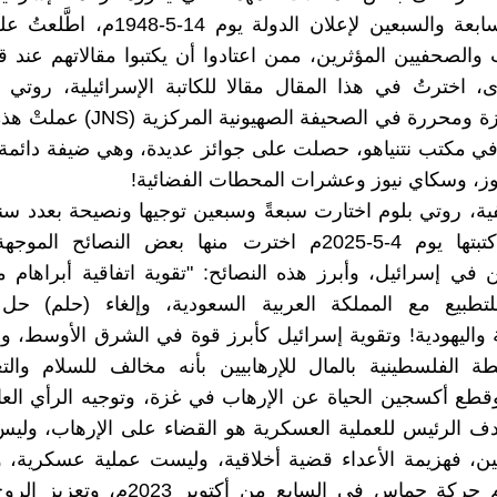
الذكرى السابعة والسبعين لإعلان الدولة يوم 4
ب والصحفيين المؤثرين، ممن اعتادوا أن يكتبوا مقالاتهم عند
، اخترتُ في هذا المقال مقالا للكاتبة الإسرائيلية، روتي
صحفية بارزة ومحررة في الصحيفة الصهيوني
ي مكتب نتنياهو، حصلت على جوائز عديدة، وهي ضيفة دائمة 
ز، وسكاي نيوز وعشرات المحطات الفضائية!
ة، روتي بلوم اختارت سبعةً وسبعين توجيها ونصيحة بعدد سن
إسرائيل، كتبتها يوم 4-5-2025م اخترت منها بعض النصائح ال
 في إسرائيل، وأبرز هذه النصائح: "تقوية اتفاقية أبراهام 
تطبيع مع المملكة العربية السعودية، وإلغاء (حلم) حل ا
 واليهودية! وتقوية إسرائيل كأبرز قوة في الشرق الأوسط، و
ة الفلسطينية بالمال للإرهابيين بأنه مخالف للسلام والت
قطع أكسجين الحياة عن الإرهاب في غزة، وتوجيه الرأي العا
دف الرئيس للعملية العسكرية هو القضاء على الإرهاب، ولي
يين، فهزيمة الأعداء قضية أخلاقية، وليست عملية عسكرية، و
على هجوم حركة حماس في السابع من أكتوبر 23