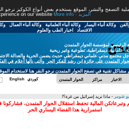
ة التصفح والنشر، الموقع يستخدم بعض أنواع الكوكيز نرجو النق
More info - المزيد
experience on our website
الفن
-
وكالة أنباء اليسار
-
وكالة أنباء العلمانية
-
وكالة أنباء العمال
-
وكا
الاقتصاد
-
اخبار الطب والعلوم
 الرئيسي لمؤسسة الحوار المتمدن
، علمانية، ديمقراطية، تطوعية وغير ربحية
ل مجتمع مدني علماني ديمقراطي حديث يضمن الحرية والعدالة الاجتم
حوار المتمدن على جائزة ابن رشد للفكر الحر والتى نالها أعلام في الفك
م مشاكل تقنية في تصفح الحوار المتمدن نرجو النقر هنا لاستخدام الموقع
كوردي
English
الاخبار
مراكز
الحوار المتمدن
بو شومر
- ماذا تريد إسرائيل من غزة؟!
 وتبرعاتكن المالية تحفظ استقلال الحوار المتمدن، فشاركونا 
استمرارية هذا الفضاء اليساري الحر