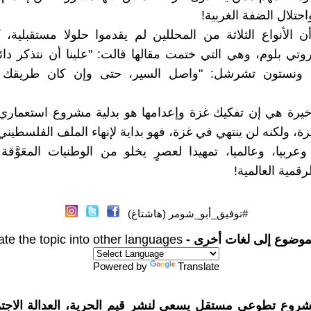
واحتلال الضفة الغربية!
ن الأنواع الثلاثة من المحللين لم يقدموا حلولا مستقبلية،
وتي بلوم، وهي التي ختمت مقالها قالت: "علينا أن نتذكر دائ
ا، ونستون تشرشل: "واصل السير، حتى وإن كان طريقك 
أخيرة هي إن تفكيك غزة وإعدامها هو بدلية مشروع استعماري
غزة، ولكنه لن ينتهي في غزة، فهو بداية لإنهاء الملف الفلسطين
وعربيا، وعالميا، تمهيدا لعصرٍ يخلو من الوطنيات المعَوَّقة
رقمية العالمية!
#توفيق_أبو_شومر (هاشتاغ)
موضوع إلى لغات أخرى -
ate the topic into other languages
Powered by
Translate
شروع تطوعي مستقل يسعى لنشر قيم الحرية، العدالة الاجتم