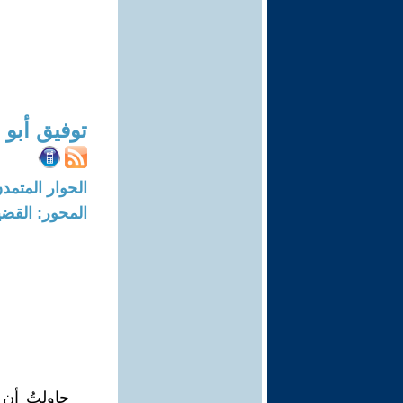
توفيق أبو
الحوار المتمدن-العدد: 8335 - 5
المحور: القضي
حاولتُ أن 