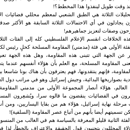
ذ وقت طويل لينفذوا هذا المخطط؟!
حليلات الثلاثة هي الطبق الشعبي لمعظم محللي فضائيات الإ
ن يجادلون في أي الاحتمالات الثلاثة السابقة هو الأكثر صدقا
رحون وصفات لتعزيز جماهيرهم!
ذه الخلافات انقسم الإعلام الفلسطيني كله إلى الفئات الثلاث
لفئة الأولى هي فئة (مدمني) المقاومة المسلحة كحلٍ رئيس لك
 عن الجهة التي تتبنى هذه المقاومة، وهل هذه الجهة تعي
نى المقاومة المسلحة، مع العلم بأن هؤلاء أنفسهم عندما ي
مقاومة، فإنهم ينتقدونها، فهم يعترفون بأن هناك بونا شاسعا ب
دية بصواريخها البدائية، وجيش إسرائيل وهو في مراتب دول العا
العالم، هؤلاء أنصار المجموعة الأولى من مدمني المقاومة
ون في الفضائيات ينقضون ما قالوه سرا، ويُشعِرون المستم
مرحلة نهاية إسرائيل، هؤلاء هم من بقايا اليساريين، ومن أ
 تسميتهم أيضا بأنهم من أتباع عصر المقاومة (السلفية)!
لفئة الثانية قليلو المعرفة بالسياسة هم في الغالب من المنسو
ء المحللون يتجنبون قول الحقيقة والاعتراف بالخطأ، لذا ف