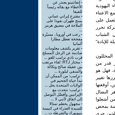
-
إنفانتينو يعتذر عن
اليهودية
الأخطاء مع بقائه رئيساً
للفيفا
الاعتناء
-
مقترح إيراني عماني
العمل على
يمنح طهران نفوذا على
الملاحة في مضيق هرمز
حركة تحرر
...
ي الشباب
-
رعب في أوروبا.. مسيّرة
مفخخة تعطل مطارا
 للإبادة"
ألمانيا
-
تقرير يكشف معلومات
صادمة عن الرجل المسلح
المحللون
قرب نادي ترامب للغو ...
-
مختار لـRT: لقاء مرتقب
ر قدر من
بين عقيلة صالح وتكالة
ة، فهل هو
والمنفي لبلورة ...
-
ترامب: من الممكن أن
ها تغيير
تبدأ حياة الجحيم في
، أوقعتها
الولايات المتحدة بحل ...
-
ترامب: نتحدث مع
ر النضال
الإيرانيين وأفضّل التوصل
من أشعلوا
إلى اتفاق لأنني لا ...
-
مجهول يحطم تمثالا
ياسة بمحض
للسيدة العذراء في كنيسة
بنيويورك والشرطة ت ...
لذين جرى