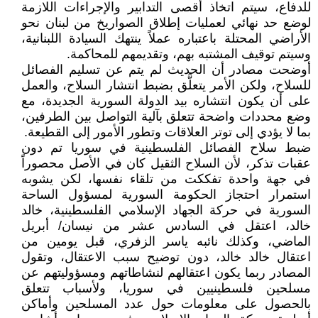
للدفاع، سيتم اتخاذ أقصى التدابير والإجراءات اللازمة
لوضع حد نهائي لعمليات إطلاق الصواريخ من لبنان نحو
الأراضي المحتلة باعتباره عملاً ينتهك السيادة اللبنانية،
وسيتم توقيف المشتبه بهم، وتقديمهم للمحاكمة.
أوضحت مصادر أن الحديث لم يتم عن تسليم الفصائل
للسلاح، ولكن الأمر يتعلَّق بضبط انتشار السلاح، والعمل
على أن يكون انتشاره بيد الدولة السورية الجديدة، مع
وضع محددات واضحة تتعلق بآلية التواصل بين الطرفين،
بما لا يؤدي إلى توتر العلاقات وتطور الأمور إلى القطيعة.
ضبط سلاح الفصائل الفلسطينية في سوريا تم دون
عقبات تذكر، لأن السلاح الثقيل كان في الأصل محصوراً
في جهة واحدة تفككت من تلقاء نفسها، لكن يشوبه
استمرار احتجاز الحكومة السورية لمسؤول الساحة
السورية في حركة الجهاد الإسلامي الفلسطينية، خالد
خالد، اعتقل في السادس عشر من نيسان/ أبريل
الماضي، وكذلك نائبه ياسر الزفري، قبل يومين من
اعتقال خالد خالد، دون توضيح سبب الاعتقال، وتقول
المصادر ربما يكون اعتقالهم لنشاطاتهم ومسؤوليتهم عن
مسلحين فلسطينيين في سوريا، ولأسباب تتعلق
بالحصول على معلومات حول عدد المسلحين وأماكن