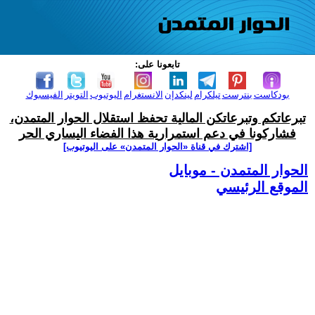
تابعونا على:
بودكاست
بنترست
تيلكرام
لينكدإن
الانستغرام
اليوتيوب
التويتر
الفيسبوك
تبرعاتكم وتبرعاتكن المالية تحفظ استقلال الحوار المتمدن،
فشاركونا في دعم استمرارية هذا الفضاء اليساري الحر
[اشترك في قناة ‫«الحوار المتمدن» على اليوتيوب]
الحوار المتمدن - موبايل
الموقع الرئيسي