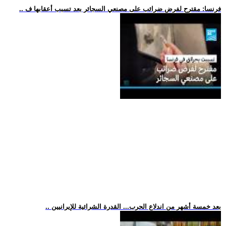
.. فرنسا: مقترح لفرض ضرائب على مصنعي السجائر بعد تسبب أعقابها ف
.. بعد خمسة أشهر من اندلاع الحرب... القدرة الشرائية للإيرانيين