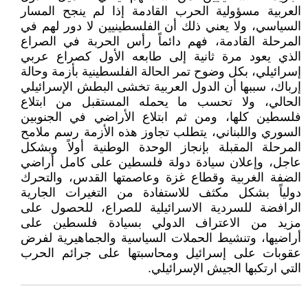
العربية مسؤولية الحرب القادمة إذا لم ينجح المسار
السياسي، ولا يعني ذلك أن الفلسطينيين لا دور لهم في
المرحلة القادمة، فهم دائماً رأس الحربة في الصراع
الذي يعود مرة ثانية إلى طابعه الأول كصراع عربي
إسرائيلي، بكل وضوح تمر الحالة الفلسطينية بأزمة وحالة
إرباك، سببها أن الدول العربية تخشى البطش الإسرائيلي
الحالي، ولا تحسب ما يحمله المستقبل من ابتلاع
فلسطين كلها، ومن ثم ابتلاع الأراضي في الجنوبين
السوري واللبناني، يتطلب تجاوز هذه الأزمة رسم ملامح
المرحلة المقبلة بإنجاز الوحدة الوطنية أولاً وبشكل
عاجل، وإعلان سيادة دولة فلسطين على كامل أراضي
الضفة الغربية وقطاع غزة وعاصمتها القدس، والتحرك
دولياً بشكل مكثف للاستفادة من التغيرات الجارية
الرافضة للسردية الاسرائيلية للصراع، للحصول على
مزيد من الاعتراف الدولي بسيادة فلسطين على
أراضيها، وتنشيط الحملات السياسية والجماهيرية لفرض
عقوبات على إسرائيل ومحاسبتها على جرائم الحرب
التي ارتكبها الجيش الإسرائيلي.