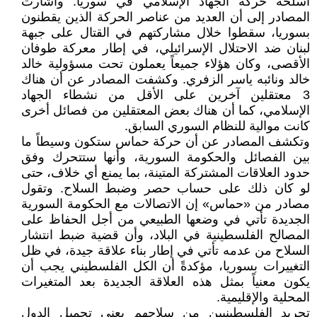
أسلحة حركة الجهاد الإسلامي في سوريا. وأشارت
المصادر إلى أن العديد من عناصر الحركة الذين يقطنون
بسوريا، سقطوا خلال مشاركتهم في القتال على جبهة
لبنان ضد الاحتلال الإسرائيلي، في إطار معركة طوفان
الأقصى، وكان هؤلاء جميعاً يعملون تحت مسؤولية خالد
خالد ونائبه ياسر الزفري. وكشفت المصادر عن أن هناك
3 معتقلين آخرين على الأقل من نشطاء الجهاد
الإسلامي، كما أن هناك بعض المعتقلين من فصائل أخرى
كانت موالية للنظام السوري السابق.
وتكشف المصادر عن أن حركة حماس ستكون وسيطاً ما
بين الفصائل والحكومة السورية، وأنها ستتحرك وفق
حدود العلاقات المشتركة المتينة، بما يمنع أي خلاف، حتى
لو كان ذلك على حساب حصر وضبط السلاح. وتقول
مصادر من «حماس» إن الاتصالات مع الحكومة السورية
الجديدة تأتي في وضعها الطبيعي من أجل الحفاظ على
المصالح الفلسطينية في البلاد، وأن قضية ضبط انتشار
السلاح من عدمه تأتي في إطار بناء علاقة جيدة، في ظل
التغييرات بسوريا، مؤكدةً أن الكل الفلسطيني يجب أن
يكون معنياً بمثل هذه العلاقة الجديدة بعد المتغيرات
المحلية والإقليمية.
تجريد الفلسطينيين من سلاحهم يعني تحميل الدول