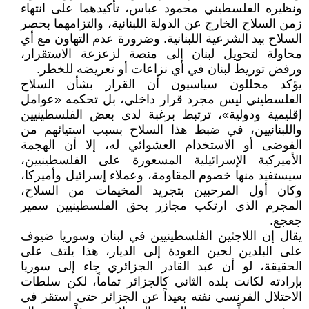
ونظيره الفلسطيني محمود عباس، تأكيدهما على انتهاء
زمن السلاح الخارج عن الدولة اللبنانية، والتزامهما بحصر
السلاح بيد الشرعية اللبنانية. وضرورة عدم التهاون مع أي
محاولة لتحويل لبنان إلى منصة لزعزعة الاستقرار،
ورفض توريط لبنان في أي نزاعات أو تعريضه للخطر.
يؤكد محللون سياسيون أن القرار بشأن السلاح
الفلسطيني ليس مجرد قرار داخلي، بل تحكمه «عوامل
إقليمية ودولية»، ترتبط برغبة لدى بعض الفلسطينيين
واللبنانيين، في ضبط هذا السلاح بسبب استيائهم من
الفوضى أو الاستخدام العشوائي له، إلا أن الهجمة
الأميركية الإسرائيلية المسعورة على الفلسطينيين،
سيستفيد منها خصوم المقاومة، وعملاء إسرائيل وأميركا،
وكان أول المرحبين بتجريد المخيمات من السلاح،
المجرم الذي ارتكب مجازر بحق الفلسطينيين سمير
جعجع.
يقال إن اللاجئين الفلسطينيين في لبنان وسوريا ضيوف
على البلدين لحين العودة إلى الديار، هذا يلتف على
الحقيقة، لو أن عبد القادر الجزائري جاء إلى سوريا
بإرادته لكانت بلده الثاني كالجزائر تماماً، لكن سلطات
الاحتلال الفرنسي نفته بعيداً عن الجزائر حتى استقر في