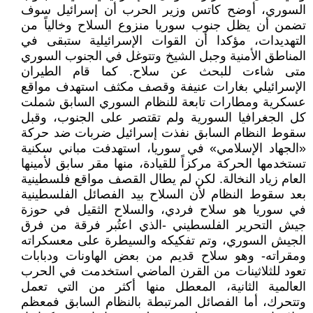
السوري، أوضح كاتس وزير الحرب أن إسرائيل سوف
تضمن أن يظل جنوب سوريا منزوع السلاح وخالياً من
التهديدات، مؤكدا أن القوات الإسرائيلية ستبقى في
المناطق الأمنية وجبل الشيخ وتتوغل في الجنوب السوري
متى شاءت للبحث عن سلاح. كما قام الطيران
الإسرائيلي بغارات عنيفة وقصف مكثف استهدف مواقع
عسكرية ومطارات تابعة للنظام السوري السابق شملت
كل الجغرافيا السورية ولم تقتصر على الجنوب، وقبل
سقوط النظام السابق نفذت إسرائيل ضربات ضد حركة
«الجهاد الإسلامي» في سوريا، استهدفت مباني سكنية
تستخدمها الحركة مركزاً للقيادة، منها مقر سابق لأمينها
العام زياد النخالة. لكن لم يطال القصف مواقع فلسطينية
بعد سقوط النظام لأن السلاح بيد الفصائل الفلسطينية
في سوريا هو سلاح فردي، والسلاح الثقيل في حوزة
جيش التحرير الفلسطيني -الذي اعتُبر فرقة من فرق
الجيش السوري، وتم تفكيكه والسيطرة على معسكراته
ومقراته- وهو سلاح قديم من بعض الهاونات ودبابات
تعود للثلاثينات من القرن الماضي استخدمت في الحرب
العالمية الثانية، المعطل منها أكثر من التي تعمل
وتتحرك، أما الفصائل المرتبطة بالنظام السابق فمعظم