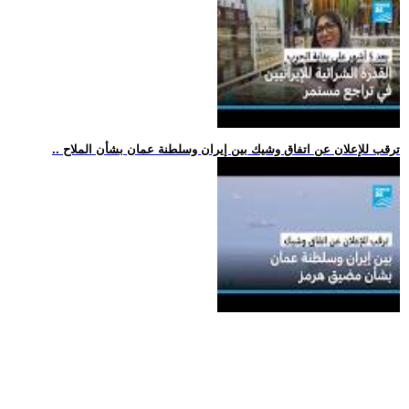
.. ترقب للإعلان عن اتفاق وشيك بين إيران وسلطنة عمان بشأن الملاح