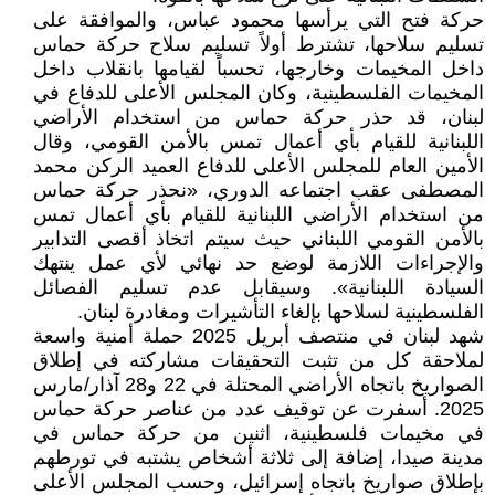
حركة فتح التي يرأسها محمود عباس، والموافقة على
تسليم سلاحها، تشترط أولاً تسليم سلاح حركة حماس
داخل المخيمات وخارجها، تحسباً لقيامها بانقلاب داخل
المخيمات الفلسطينية، وكان المجلس الأعلى للدفاع في
لبنان، قد حذر حركة حماس من استخدام الأراضي
اللبنانية للقيام بأي أعمال تمس بالأمن القومي، وقال
الأمين العام للمجلس الأعلى للدفاع العميد الركن محمد
المصطفى عقب اجتماعه الدوري، «نحذر حركة حماس
من استخدام الأراضي اللبنانية للقيام بأي أعمال تمس
بالأمن القومي اللبناني حيث سيتم اتخاذ أقصى التدابير
والإجراءات اللازمة لوضع حد نهائي لأي عمل ينتهك
السيادة اللبنانية». وسيقابل عدم تسليم الفصائل
الفلسطينية لسلاحها بإلغاء التأشيرات ومغادرة لبنان.
شهد لبنان في منتصف أبريل 2025 حملة أمنية واسعة
لملاحقة كل من تثبت التحقيقات مشاركته في إطلاق
الصواريخ باتجاه الأراضي المحتلة في 22 و28 آذار/مارس
2025. أسفرت عن توقيف عدد من عناصر حركة حماس
في مخيمات فلسطينية، اثنين من حركة حماس في
مدينة صيدا، إضافة إلى ثلاثة أشخاص يشتبه في تورطهم
بإطلاق صواريخ باتجاه إسرائيل، وحسب المجلس الأعلى