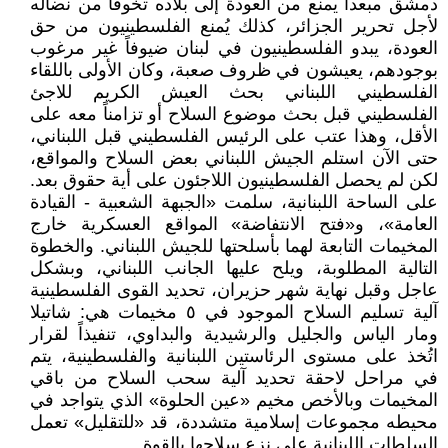
دمشق مبعداً يمنع من العودة إلى بلاده تخوفاً من نضاله
لأجل تحرير الجزائر، كذلك يُمنع الفلسطينيون من حق
العودة، يبدو الفلسطينيون في لبنان ضيوفاً غير مرغوب
بوجودهم، يعيشون في ظروف صعبة، وكان الأولى باللقاء
الفلسطيني اللبناني بحث العيش الكريم للاجئ
الفلسطيني قبل بحث موضوع السلاح أو تزامناً معه على
الأقل، وهذا عتب على الرئيس الفلسطيني قبل اللبناني،
حتى الآن استلم الجيش اللبناني بعض السلاح والمواقع،
لكن لم يحصل الفلسطينيون اللاجئون على أية حقوق بعد.
على الساحة اللبنانية، سلمت «الجبهة الشعبية - القيادة
العامة»، و«فتح الانتفاضة» المواقع العسكرية خارج
المخيمات التابعة لهما بأسلحتها للجيش اللبناني. والخطوة
التالية المطلوبة، ويلح عليها الجانب اللبناني، وبشكل
عاجل وقبل نهاية شهر حزيران، تحديد القوى الفلسطينية
آلية تسليم السلاح الموجود في ٥ مخيمات هي: شاتيلا
ومار الياس والجليل والرشيدية والبداوي، تنفيذاً لقرار
اتُخذ على مستوى الرئاستين اللبنانية والفلسطينية، يتم
في مراحل لاحقة تحديد آلية سحب السلاح من باقي
المخيمات وبالأخص مخيم «عين الحلوة» الذي يتواجد في
محيطه مجموعات إسلامية متشددة، قد «للتقليل» تعمل
السلطات اللبنانية على نزع سلاحها بالقوة.