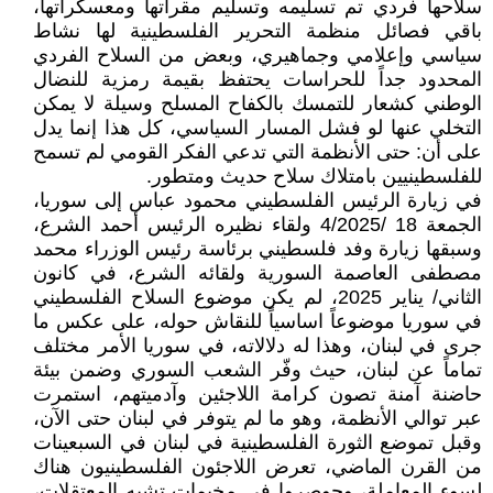
سلاحها فردي تم تسليمه وتسليم مقراتها ومعسكراتها،
باقي فصائل منظمة التحرير الفلسطينية لها نشاط
سياسي وإعلامي وجماهيري، وبعض من السلاح الفردي
المحدود جداً للحراسات يحتفظ بقيمة رمزية للنضال
الوطني كشعار للتمسك بالكفاح المسلح وسيلة لا يمكن
التخلي عنها لو فشل المسار السياسي، كل هذا إنما يدل
على أن: حتى الأنظمة التي تدعي الفكر القومي لم تسمح
للفلسطينيين بامتلاك سلاح حديث ومتطور.
في زيارة الرئيس الفلسطيني محمود عباس إلى سوريا،
الجمعة 18 /4/2025 ولقاء نظيره الرئيس أحمد الشرع،
وسبقها زيارة وفد فلسطيني برئاسة رئيس الوزراء محمد
مصطفى العاصمة السورية ولقائه الشرع، في كانون
الثاني/ يناير 2025، لم يكن موضوع السلاح الفلسطيني
في سوريا موضوعاً اساسياً للنقاش حوله، على عكس ما
جرى في لبنان، وهذا له دلالاته، في سوريا الأمر مختلف
تماماً عن لبنان، حيث وفّر الشعب السوري وضمن بيئة
حاضنة آمنة تصون كرامة اللاجئين وآدميتهم، استمرت
عبر توالي الأنظمة، وهو ما لم يتوفر في لبنان حتى الآن،
وقبل تموضع الثورة الفلسطينية في لبنان في السبعينات
من القرن الماضي، تعرض اللاجئون الفلسطينيون هناك
لسوء المعاملة، وحوصروا في مخيمات تشبه المعتقلات،