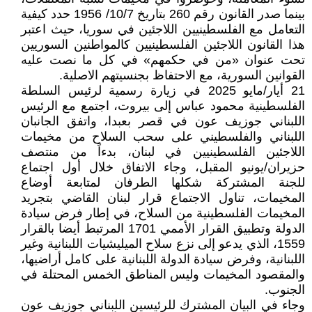
بينما صدر القانون رقم 260 بتاريخ 10/7/ 1956 حدد كيفية
التعامل مع الفلسطينيين اللاجئين في سوريا، حيث اعتبر
هذا القانون اللاجئين الفلسطينيين كالمواطنين السوريين
تحت عنوان «من في حكمهم» في كل ما نصت عليه
القوانين السورية، مع الاحتفاظ بجنسيتهم الاصلية.
21 أيار/مايو 2025 في زيارة رسمية لرئيس السلطة
الفلسطينية محمود عباس إلى بيروت، اجتمع مع الرئيس
اللبناني جوزيف عون في قصر بعبدا، واتفق الجانبان
اللبناني والفلسطيني على سحب السلاح من مخيمات
اللاجئين الفلسطينيين في لبنان، بدءاً من منتصف
حزيران/يونيو المقبل، وجاء الاتفاق خلال أول اجتماع
للجنة المشتركة شكلها الطرفان لمتابعة أوضاع
المخيمات، تناول الاجتماع قرار لبنان القاضي بتجريد
المخيمات الفلسطينية من السلاح، في إطار فرض سيادة
الدولة وتطبيق القرار الأممي 1701 المرتبط أيضا بالقرار
1559، الذي يدعو إلى نزع سلاح الميليشيات اللبنانية وغير
اللبنانية، وفرض سيادة الدولة اللبنانية على كامل أراضيها،
والمقصود المخيمات وليس المناطق الخمس المحتلة في
الجنوب.
وجاء في البيان المشترك للرئيسين اللبناني جوزيف عون