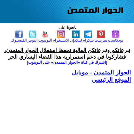
تابعونا على:
بودكاست
بنترست
تيلكرام
لينكدإن
الانستغرام
اليوتيوب
التويتر
الفيسبوك
تبرعاتكم وتبرعاتكن المالية تحفظ استقلال الحوار المتمدن،
فشاركونا في دعم استمرارية هذا الفضاء اليساري الحر
[اشترك في قناة ‫«الحوار المتمدن» على اليوتيوب]
الحوار المتمدن - موبايل
الموقع الرئيسي