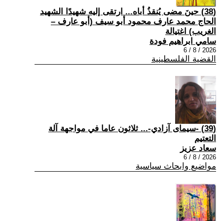
(38) حينَ مضى يُنقذُ أباه... ارتقى إليه شهيدًا الشهيد
الحاج محمد عارف محمود أبو سيف (أبو عارف –
الغريب) اغتيالة
سامي ابراهيم فودة
2026 / 8 / 6
القضية الفلسطينية
(39) -سيمای آزادي-... ثلاثون عاما في مواجهة آلة
التعتيم
سعاد عزيز
2026 / 8 / 6
مواضيع وابحاث سياسية