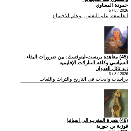
حمودة المعناوي
2026 / 8 / 6
الفلسفة ,علم النفس , وعلم الاجتماع
(45) معاهدة بريست-ليتوفسك: بين ضرورات البقاء
السياسي وكلفة التنازلات الإقليمية
زيد نائل العدوان
2026 / 8 / 6
دراسات وابحاث في التاريخ والتراث واللغات
(46) هجرة المغرب الى اسبانيا
فوزية بن حورية