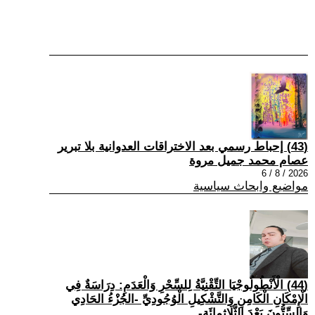
(43) إحباط رسمي بعد الاختراقات العدوانية بلا تبرير
عصام محمد جميل مروة
2026 / 8 / 6
مواضيع وابحاث سياسية
(44) الْأَنْطُولُوجْيَا التِّقْنِيَّةُ لِلسِّحْرِ وَالْعَدَمِ: دِرَاسَةٌ فِي
الْإِمْكَانِ الْكَامِنِ وَالتَّشْكِيلِ الْوُجُودِيِّ -الجُزْءُ الحَادِي
وَالسِّتُّونَ بَعْدَ الثَّلَاثِمِائَةِ-