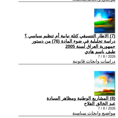
(7) الاطار التنسيقي كتلة نيابية أم تنظيم سياسي ؟
دراسة تحليلية في ضوء المادة (76) من دستور
جمهورية العراق لسنة 2005
طيف باسم هادي
2026 / 8 / 7
دراسات وابحاث قانونية
(8) المشاريع الوطنية ومظاهر السيادة
عبد الخالق الفلاح
2026 / 8 / 7
مواضيع وابحاث سياسية