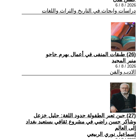
2026 / 8 / 6
دراسات وابحاث في التاريخ والتراث واللغات
(26) طبقات المنفى في أعمال بهرم حاجو
منير المجيد
2026 / 8 / 6
الادب والفن
(27) حين تعبر الطفولة حدود اللغة: جليل خزعل
وشاكر حسن راضي في مشروع ثقافي يستعيد بغداد
إلى العالم
إسماعيل نوري الربيعي