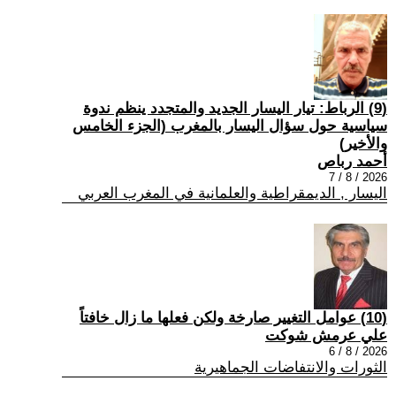
(9) الرباط: تيار اليسار الجديد والمتجدد ينظم ندوة
سياسية حول سؤال اليسار بالمغرب (الجزء الخامس
والأخير)
أحمد رباص
2026 / 8 / 7
اليسار , الديمقراطية والعلمانية في المغرب العربي
(10) عوامل التغيير صارخة ولكن فعلها ما زال خافتاً
علي عرمش شوكت
2026 / 8 / 6
الثورات والانتفاضات الجماهيرية