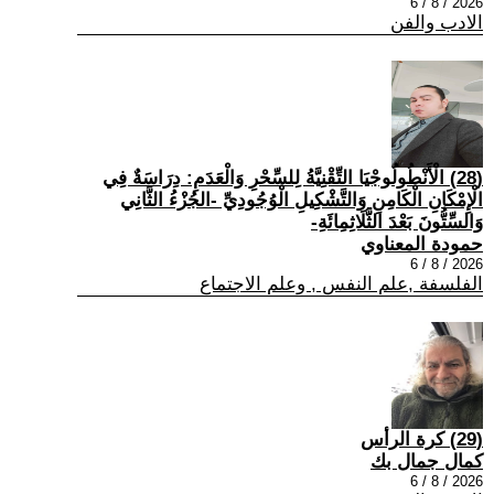
2026 / 8 / 6
الادب والفن
(28) الْأَنْطُولُوجْيَا التِّقْنِيَّةُ لِلسِّحْرِ وَالْعَدَمِ: دِرَاسَةٌ فِي
الْإِمْكَانِ الْكَامِنِ وَالتَّشْكِيلِ الْوُجُودِيِّ -الجُزْءُ الثَّانِي
وَالسِّتُّونَ بَعْدَ الثَّلَاثِمِائَةِ-
حمودة المعناوي
2026 / 8 / 6
الفلسفة ,علم النفس , وعلم الاجتماع
(29) كرة الرأس
كمال جمال بك
2026 / 8 / 6