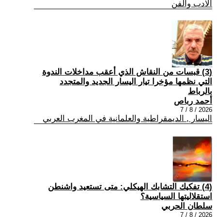
الادب والفن
(3) قبسات من النقاش الذي أعقب مداخلات الندوة
التي نظمها مؤخرا تيار اليسار الجديد والمتجدد
بالرباط
أحمد رباص
2026 / 8 / 7
اليسار , الديمقراطية والعلمانية في المغرب العربي
(4) تفكيك التشابك الهيكلي: متى تستعيد واشنطن
استقلاليتها السياسية؟
سلطان الحربي
2026 / 8 / 7