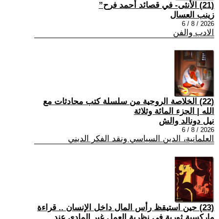
(21) الأنثى- في قصائد أحمد فرح”
زينب العسال
2026 / 8 / 6
الادب والفن
(22) الخلاصة الروحية من سلسلة كتب محادثات مع
الله | الجزء المائة وثلاثة
نيل دونالد والش
2026 / 8 / 6
العلمانية، الدين السياسي ونقد الفكر الديني
(23) حين استيقظ رأس المال داخل الإنسان .. قراءة
ماركسية ثورية في نظرية العمل غير المادي عند