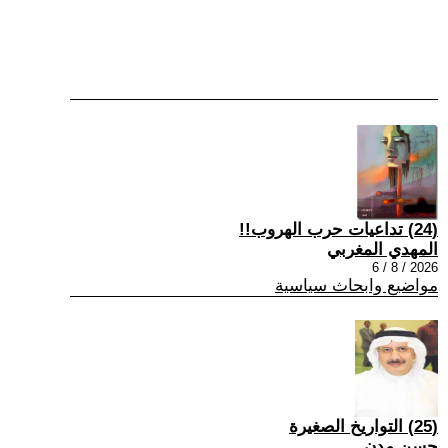
(24) تداعيات حرب الهروب!!
المهدي المغربي
2026 / 8 / 6
مواضيع وابحاث سياسية
(25) التواريخ الصغيرة
حسن مدن