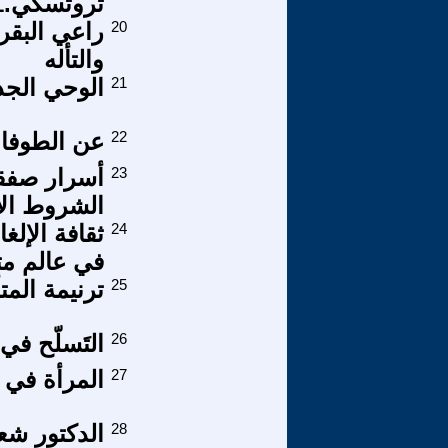
تروتسكي.1921.
20
راعي البقر
والتأله
21
الوحي الجد
22
عن الطوفان 
23
أسرار صفقة
الشروط الأ
24
ثقافة الإلغا
في عالم مت
25
ترنيمة المت
26
التَسلّح ف
27
المرأة في 
28
الدكتور شع