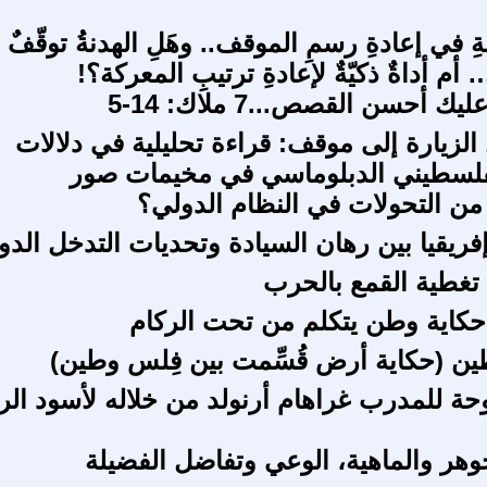
نةِ في إعادةِ رسمِ الموقف.. وهَلِ الهدنةُ توقّفٌ
م أداةٌ ذكيّةٌ لإعادةِ ترتيبِ المعركة؟!
أحسن القصص...7 ملاك: 14-5
الزيارة إلى موقف: قراءة تحليلية في دلالات
فلسطيني الدبلوماسي في مخيمات صور
من التحولات في النظام الدولي؟
فريقيا بين رهان السيادة وتحديات التدخل الدو
 تغطية القمع بالحرب
ر حكاية وطن يتكلم من تحت الركام
ن (حكاية أرض قُسِّمت بين فِلس وطين)
حة للمدرب غراهام أرنولد من خلاله لأسود الر
جوهر والماهية، الوعي وتفاضل الفضيلة