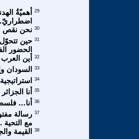
29
أهميّةُ الهد
اضطراريّ… أ
30
نحن نقص عليك 
31
حين تتحوّل 
الحضور ال
32
أين العرب 
33
السودان وإ
34
استراتيجية
35
أنا الجزائ
36
أنا… فلسطي
37
رسالة مفتو
مع التحية .
38
القيمة وال