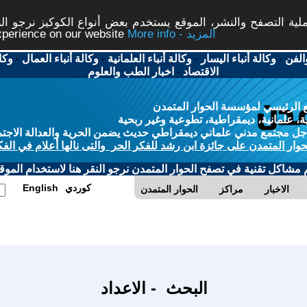
ة التصفح والنشر، الموقع يستخدم بعض أنواع الكوكيز نرجو النق
More info - المزيد
experience on our website
الفن
-
وكالة أنباء اليسار
-
وكالة أنباء العلمانية
-
وكالة أنباء العمال
-
وكا
الاقتصاد
-
اخبار الطب والعلوم
 الرئيسي لمؤسسة الحوار المتمدن
، علمانية، ديمقراطية، تطوعية وغير ربحية
ل مجتمع مدني علماني ديمقراطي حديث يضمن الحرية والعدالة الاجتم
حوار المتمدن على جائزة ابن رشد للفكر الحر والتى نالها أعلام في الفك
م مشاكل تقنية في تصفح الحوار المتمدن نرجو النقر هنا لاستخدام الموقع
كوردي
English
الاخبار
مراكز
الحوار المتمدن
البحث - الاعداد