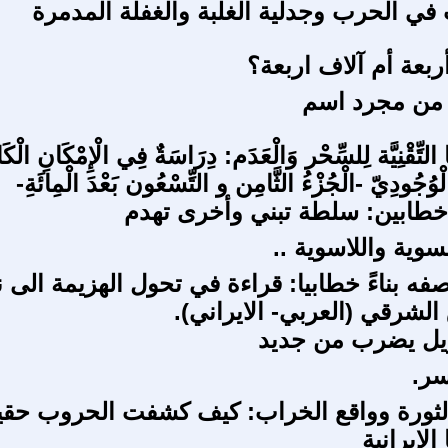
في الحرب وجدلية الغلبة والغفلة المدمرة
ربعة أم آلاف اربعة؟
 من مجرد اسم
ا التِّقْنِيَّة لِلسِّحْر وَالْعَدَم: دِرَاسَةٌ فِي الْإِمْكَانِ الْك
ْوُجُودِيّ -الْجُزْءُ الثَّامِن و التِّسْعُون بَعْدَ الْمِائَةِ-
خطابين: سلطة تبني وأخرى تهدم
سوية واللاسوية ..
صفه بناءً خطابيا: قراءة في تحول الهزيمة الى 
الشرقي (العربي- الايراني).
يل يضرب من جديد
سر.
لثورة وواقع الخراب: كيف كشفت الحروب حقي
الإيرانية