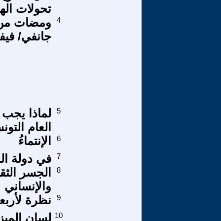
تحولات الهي
4
ومضات من إ
جانفي/ فيفري 2025 : حدّ بين ال
5
لماذا يجب ت
العام التو
6
الإنتماءُ
7
في دولة ال
8
الجسر الثق
والإنساني
9
نظرة لأرب
10
لسان الميزا