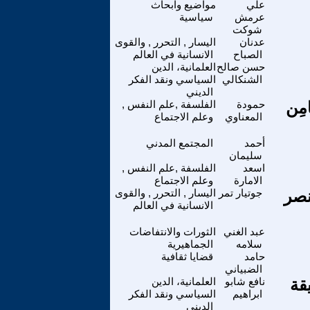
علي
مواضيع وابحاث
عرمش
سياسية
شوكت
عدنان
اليسار , التحرر , والقوى
الصباح
الانسانية في العالم
حسن صالح
العلمانية، الدين
الشنكالي
السياسي ونقد الفكر
الديني
َامِن
حمودة
الفلسفة ,علم النفس ,
المعناوي
وعلم الاجتماع
أحمد
المجتمع المدني
سليمان
اسعد
الفلسفة ,علم النفس ,
الامارة
وعلم الاجتماع
نصر
جوتيار تمر
اليسار , التحرر , والقوى
الانسانية في العالم
عبد الغني
الثورات والانتفاضات
سلامه
الجماهيرية
حامد
قضايا ثقافية
الضبياني
قة
نافع شابو
العلمانية، الدين
ابراهيم
السياسي ونقد الفكر
الديني