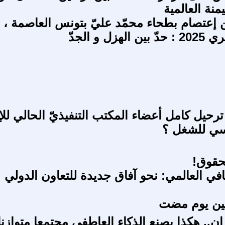
منة العالمية
عتصام بطحاء محمّد عليّ بتونس العاصمة ،
هزل و الجدّ
رحيل كامل أعضاء المكتب التنفيذيّ الحالي للإت
نسي للشغل ؟
حقوق!
افي العالمي: نحو آفاق جديدة للتعاون الدولي
عين يوم مضت
ن.. هكذا يصنع الذكاء العاطفي مجتمعا متوازنا