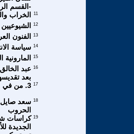
-القسم الرا
11
الخراب وال
12
الشيوعيين 
13
الفنون العر
14
سياسة الان
15
المارونية 
16
عبد الخالق
بعد تقديسه
17
3. من في الشارع؟ البنية الطبقية لانتفاضة أبريل 1985
18
سعد صايل (أ
الحروب
19
كراسات شيوع