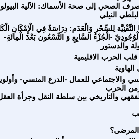
صرف الصحي إلى صحة الأسماك: الآلية البيولو
لطي النيلي
ا التِّقْنِيَّة لِلسِّحْر وَالْعَدَم: دِرَاسَةٌ فِي الْإِمْكَانِ الْك
ْوُجُودِيّ -الْجُزْءُ السَّابِعِ وَ التِّسْعُون بَعْدَ الْمِائَةِ-
لة والدستور
قلب الحرب الاقليمية
الهاوية
فسي والاجتماعي للعمال -الدرع المنسي- وأولوي
زمن الحرب
فقهي والتاريخي بين سلطة النقل وجرأة العقل
لب
 المرضى؟