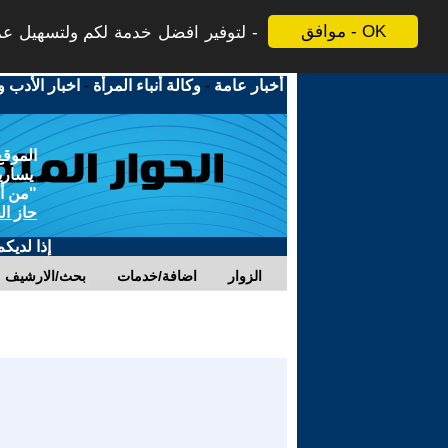
موافق - OK
لتوفير افضل خدمة لكم ولتسهيل عملي
أخبار عامة
-
وكالة أنباء المرأة
-
اخبار الأدب و
الموقع
يسارية
"من أج
حاز ال
إذا لديك
الزوار
اضافة/خدمات
بحث/الارشيف