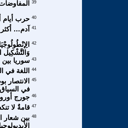
39
المفاوضات 
40
حرب أيام أ
41
آدم… أكثر
42
الِإنْطُولُوجْيَ
وَالتَّشْكِيل ال
43
سوريا بين 
44
اللغة في ال
45
الانتصار بو
في السياق 
46
جورج أورو
47
قامةٌ لا تنك
48
بين شعار ا
الأيديولوجيا 