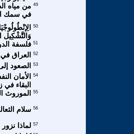
49
من مياه ال
في سمك الب
50
الِإنْطُولُوجْيَ
وَالتَّشْكِيل ال
51
فلسفة الدو
52
العراق في 
53
الصعود إلى 
54
الأمان الن
البقاء في 
55
الموروث ال
56
سلام الثعا
57
لماذا نزور