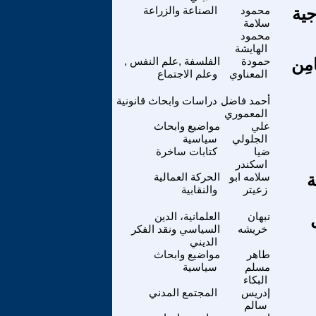
جية
محمود
الصناعة والزراعة
سلامة
محمود
الهايشة
َامِن
حمودة
الفلسفة ,علم النفس ,
المعناوي
وعلم الاجتماع
أحمد فاضل
دراسات وابحاث قانونية
المعموري
علي
مواضيع وابحاث
الجلولي
سياسية
ضيا
كتابات ساخرة
اسكندر
ة
سلامه ابو
الحركة العمالية
زعيتر
والنقابية
نبهان
العلمانية، الدين
خريشه
السياسي ونقد الفكر
الديني
طاهر
مواضيع وابحاث
مسلم
سياسية
البكاء
إدريس
المجتمع المدني
سالم