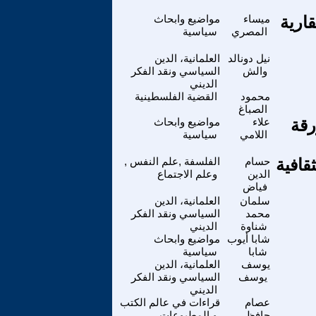
ارية
ميساء
مواضيع وابحاث
المصري
سياسية
نيل دونالد
العلمانية، الدين
والش
السياسي ونقد الفكر
الديني
محمود
القضية الفلسطينية
الصباغ
رقة
علاء
مواضيع وابحاث
اللامي
سياسية
ثقافية
حسام
الفلسفة ,علم النفس ,
الدين
وعلم الاجتماع
فياض
سلمان
العلمانية، الدين
محمد
السياسي ونقد الفكر
شناوة
الديني
شابا أيوب
مواضيع وابحاث
شابا
سياسية
يوسف
العلمانية، الدين
يوسف
السياسي ونقد الفكر
الديني
عصام
قراءات في عالم الكتب
حافظ
و المطبوعات