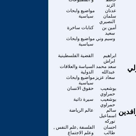
الزند
عدنان
مواضيع وابحاث
سلمان
سياسية
النصيري
أمين بن
كتابات ساخرة
سعيد
وسيم وني
مواضيع وابحاث
سياسية
ابراهيم
القضية الفلسطينية
ابراش
لي
سعد محمد
السياسة والعلاقات
عبدالله
الدولية
سعاد عزيز
مواضيع وابحاث
سياسية
بوشعيب
حقوق الانسان
حمراوي
بوشعيب
سيرة ذاتية
حمراوي
افدين
سالم
عالم الرياضة
اسماعيل
نوركه
احسان
الفلسفة ,علم النفس ,
طالب
وعلم الاجتماع