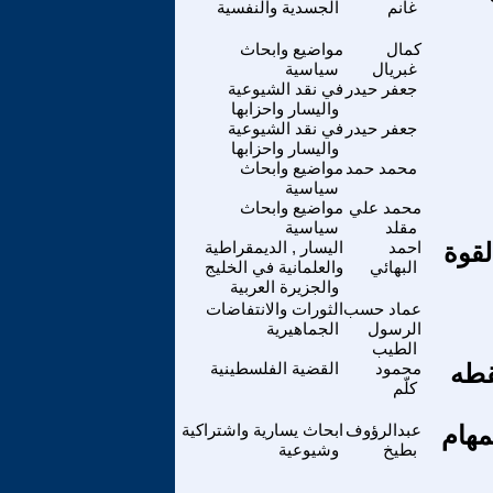
غانم
الجسدية والنفسية
كمال
مواضيع وابحاث
غبريال
سياسية
جعفر حيدر
في نقد الشيوعية
واليسار واحزابها
جعفر حيدر
في نقد الشيوعية
واليسار واحزابها
محمد حمد
مواضيع وابحاث
سياسية
محمد علي
مواضيع وابحاث
مقلد
سياسية
لقوة
احمد
اليسار , الديمقراطية
البهائي
والعلمانية في الخليج
والجزيرة العربية
عماد حسب
الثورات والانتفاضات
الرسول
الجماهيرية
الطيب
قطه
محمود
القضية الفلسطينية
كلّم
مهام
عبدالرؤوف
ابحاث يسارية واشتراكية
بطيخ
وشيوعية