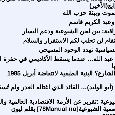
بع(الأخير)
موت وبيئة حزب الله
وعبد الكريم قاسم
اقية: بين لحن الشيوعية ودعم اليسار
تقام لن تجلب لكم الاستقرار والسلام
السياسية تهدد الوجود المسيحي
 عبد الله… عندما يسقط الأكاديمي في حفرة ا
ا
بو الوليد)… القائد الذي اغتاله الغدر ولم تُس
ية :تقرير عن الأزمة الاقتصادية العالمية وال
الجديدة للأممية الشيوعية[78Manual no] بقلم ليون