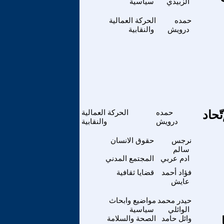
الزبيدي
سياسية
حمده
الحركة العمالية
درويش
والنقابية
ّحاد
حمده
الحركة العمالية
درويش
والنقابية
نرجس
حقوق الانسان
سالم
ادم عربي
المجتمع المدني
فؤاد أحمد
قضايا ثقافية
عايش
حيدر محمد
مواضيع وابحاث
الوائلي
سياسية
وائل حامد
الصحة والسلامة