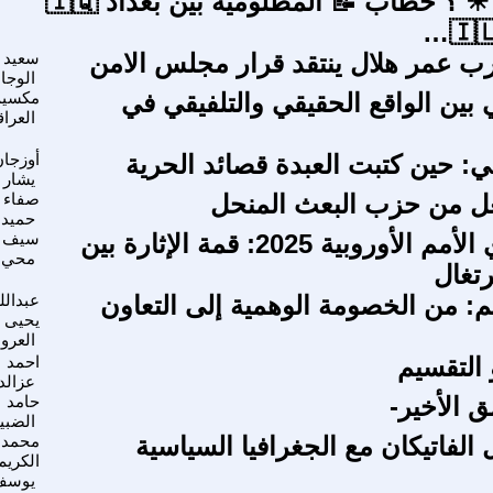
بالمستقبل ☀ ؟ خطاب 📝 المظلومية بين بغداد 🇮🇶
ب عمر هلال ينتقد قرار مجلس الامن
سعيد
الوجا
بين الواقع الحقيقي والتلفيقي في
مكسيم
العرا
ي: حين كتبت العبدة قصائد الحرية
أوزجان
يشار
عل من حزب البعث المنحل
صفاء 
حميد
نهائي دوري الأمم الأوروبية 2025: قمة الإثارة بين
سيف م
محي
رتغال
لم: من الخصومة الوهمية إلى التعاون
عبدالل
يحيى
العر
 التقسيم
احمد
عزالد
ق الأخير-
حامد
الضبي
الفاتيكان مع الجغرافيا السياسية
محمد 
الكريم
يوسف