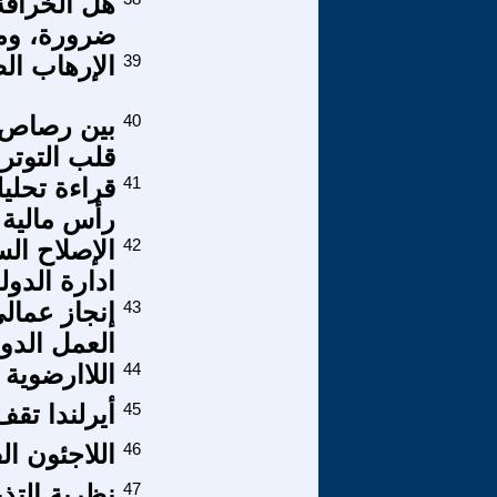
هل الخرافة
ضرورة، وم
39
الإرهاب الص
40
بين رصاص ا
قلب التوتر 
41
قراءة تحلي
رأس مالية ا
42
الإصلاح ال
ادارة الدول
43
إنجاز عمال
العمل الدول
44
اللاارضوية
45
أيرلندا تق
46
اللاجئون ا
47
نظرية التذب