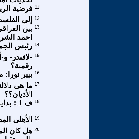
سوبر خلاقة
11
مد قصراوى
12
وري الحاضر
13
حمد الشرع
ر المحيطات
14
أدوات إبادة
15
رقمية؟
كن الذاكرة-
16
الفداء ) في
17
الأديان؟؟
ف 1 : بداية الخوارج وصراعهم مع (على )
18
مة قومية!؟
19
 حتى تنبأ
20