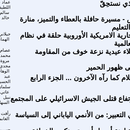
ي نستحِقّ
عماد ع
اللطي
سالم
- مسيرة حافلة بالعطاء والتميز، منارة
خالد 
تعليم
رية الامريكية الأوروبية حلقة في نظام
جيلاني
الهما
المية
إخلاء عيدية نزعة خوف من المقاومة
عصام
محمد 
مروة
 ظهور الحمير
مجدي 
الوها
م كما رآه الآخرون ... الجزء الرابع
عبد
الحسي
سلمان
عاتي
تفاع قتلى الجيش الاسرائيلي على المجتمع
نبيل
السهل
 التعبير: من الأنمي الياباني إلى السياسة
رأفت
الغانم
حسين 