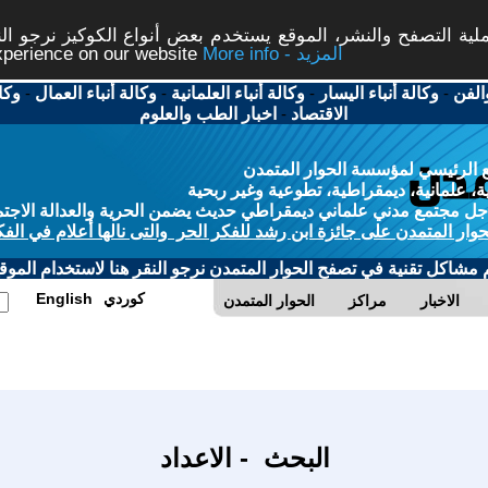
ة التصفح والنشر، الموقع يستخدم بعض أنواع الكوكيز نرجو النق
More info - المزيد
experience on our website
الفن
-
وكالة أنباء اليسار
-
وكالة أنباء العلمانية
-
وكالة أنباء العمال
-
وكا
الاقتصاد
-
اخبار الطب والعلوم
 الرئيسي لمؤسسة الحوار المتمدن
، علمانية، ديمقراطية، تطوعية وغير ربحية
ل مجتمع مدني علماني ديمقراطي حديث يضمن الحرية والعدالة الاجتم
حوار المتمدن على جائزة ابن رشد للفكر الحر والتى نالها أعلام في الفك
م مشاكل تقنية في تصفح الحوار المتمدن نرجو النقر هنا لاستخدام الموقع
كوردي
English
الاخبار
مراكز
الحوار المتمدن
البحث - الاعداد