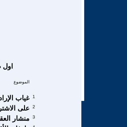
اول ص
الموضوع
1
غياب الإراد
2
على الاشتر
3
منشار العق