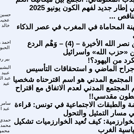
إطار جديد لفهم الكون يونيو 2025
ناقص ...
حسين
عجيب
ة المحاماة في المغرب في عصر الذكاء
خالد 
حرب حسن نصر الله الأخيرة – (4) – وَهْم الردع
احمد 
الحبو
ين «حزب الله» واسرائيل
رد من اليهود؟!
بير ر
جراح الماضي و استحقاقات التأسيس
البشير
عبيد
 المجتمع المدني هو اسم اقترحناه شخصيا
عبد ال
عيد
 المجتمع المدني لعدم الاتفاق مع اقتراح
نطون مقدسي!!
ة والطبقات الاجتماعية في تونس: قراءة
سامر 
عبد ا
 مسار التمثيل والتحول
لخوارزمية: كيف تُعيد الخوارزميات تشكيل
حمدي 
محمد
ياسية الغرب
محمو