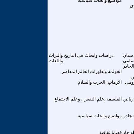
مواضيع وابحاث سياسية
دي
سنان
دراسات وابحاث في التاريخ والتراث
امي
واللغات
لجادر
العولمة وتطورات العالم المعاصر
ن
أرومي
الارهاب, الحرب والسلام
رباص
الفلسفة ,علم النفس , وعلم الاجتماع
لجادر
مواضيع وابحاث سياسية
ه جاد
قضايا ثقافية