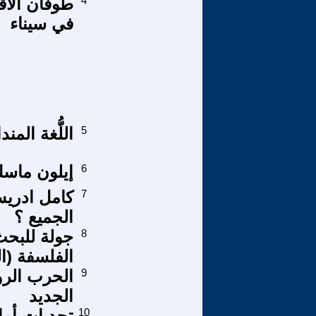
4
في سيناء
5
اللُّغة المند
6
إيلون ماس
7
كامل ادري
الجميع ؟‎
8
جولة للبحث
الفلسفة (الجز
9
الحرب الرو
الجديد
10
تحديات أما