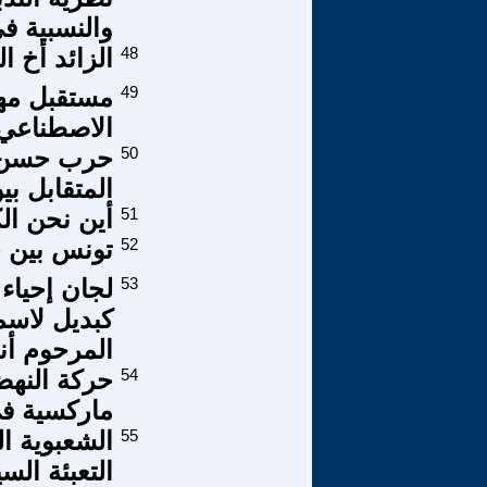
والنسبية في 
48
الزائد أخ ال
49
مستقبل مهن
الاصطناعي
50
المتقابل ب
51
أين نحن الك
52
تونس بين 
53
لجان إحياء
كبديل لاسم
المرحوم أ
54
حركة النهض
ماركسية في
55
الشعبوية ا
التعبئة الس