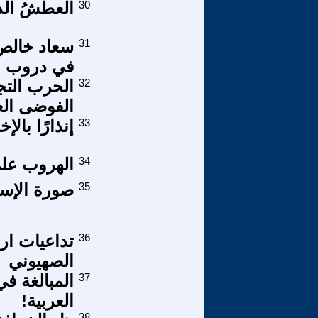
30
العطشُ الذ
31
سعاد خالص 
في دروب ال
32
الحرب التجا
الفوضى الع
33
إنذارًا بال
34
الهروب على
35
صورة الإسلا
36
تداعيات ار
الصهيوني
37
المبالغة في
العربية!
38