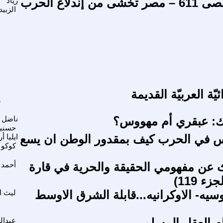
طوفان الأقصى 611 – مصر تخشى من إندلاع الحرب
زياد
الزبي
ائيّة العربيّة القديمة
س
ا
ك: عبقري أم مهووس؟
ناضل
حسني
س في الحرب كيف بمقدور الوطن ان يسع
ايليا 
كوكو
 عن مفهومي الحقيقة والحرية في قارة
أحمد 
ء 119)
سيه- الاوكرانيه...قابلة الشرق الاوسط
ليث ا
م العقل المسلم
عبدالل