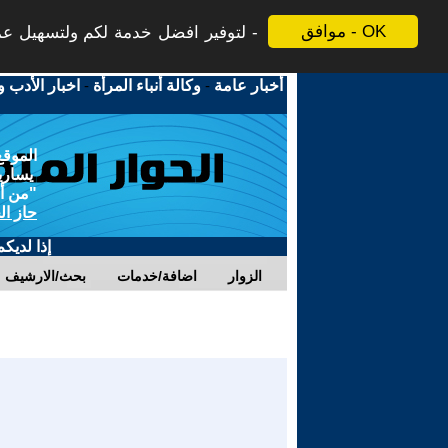
موافق - OK
لتوفير افضل خدمة لكم ولتسهيل عملي
أخبار عامة
-
وكالة أنباء المرأة
-
اخبار الأدب و
الموقع
يسارية
"من أج
حاز ال
إذا لديك
الزوار
اضافة/خدمات
بحث/الارشيف