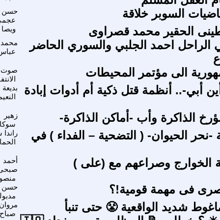
حسن
فرضية الرياضيات ال
عجمي
 البنا
إلى الفلسطينى الحقير مح
د رضا
بين العراقي الراحل احمد الجلبي والس
عباس
ا
صوت
رئيس الجمهورية الى مؤتم
نتفاضة
بديعة
-لافندر- و-أين أبي-.. أنظمة قتل ذكية أم 
نعيمي
زهير
بيير نورا: مؤرخ الذاكرة وأب -أما
وكاح
 شوقى
ما هى دلالة -نحر الحيوان- ( التضحية – 
امصى
أحمد
صبحى
نصور
حسن
الأهلى المصرى فى مه
دبولى
مروان
هل كان الماغوط شديد الواقعية 
صباح