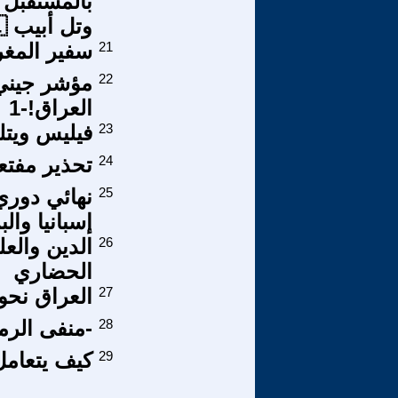
وتل أبيب 🇮🇱…
21
سفير المغر
22
مؤشر جيني 
العراق!-1
23
فيليس ويتل
24
تحذير مفت
25
إسبانيا والب
26
الدين والع
الحضاري
27
العراق نحو
28
-منفى الرم
29
كيف يتعامل 