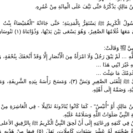
ُ مَالِكٍ يَذْكُرُهُ حَتَّى نَيَّفَ عَلَى الْمِائَةِ مِنْ عُمُرِهِ.
ُولُ الْكَرِيمُ ﷺ يَسْتَقِرُّ بِالْمَدِينَةِ؛ حَتَّى جَاءَتْهُ "الْغُمَيْصَاءُ بِنْتُ مِ
َّبِيَّ ﵊ وَقَالَتْ:
هِ … لَمْ يَبْقَ رَجُلٌ وَلَا امْرَأَةٌ مِنَ الْأَنْصَارِ إِلَّا وَقَدْ أَتْحَفَكَ بِتُحْفَةٍ، وَإ
ِهِ غَيْرَ ابْنِي هَذَا …
َخْدِمْكَ مَا شِئْتَ …
فَهَشَّ النَّبِيُّ ﷺ لِلْفَتَى الصَّغِيرِ وَبَشَّ (٣)، وَمَسَحَ رَأْسَهُ بِيَدِهِ الشَّر
دِيَّةِ، وَضَمَّهُ إِلَى أَهْلِهِ.
ُ مَالِكٍ أَوْ "أُنَيْسٌ" - كَمَا كَانُوا يُنَادُونَهُ تَدْلِيلًا - فِي الْعَاشِرَةِ مِنْ 
 النَّبِيِّ صَلَوَاتُ اللَّهِ وَسَلَامُهُ عَلَيْهِ.
فِي كَنَفِهِ وَرِعَايَتِهِ إِلَى أَنْ لَحِقَ النَّبِيُّ الْكَرِيمُ ﷺ بِالرَّفِيقِ الأعلى (٤
فَكَانَتْ مُدَّةُ صُحْبَتِهِ لَهُ عَشْرَ سَنَوَاتٍ كَامِلَاتٍ، نَهَلَ 