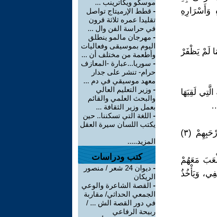
موسكو ويكاترينب ...
وَأَسْرَارِهِ
-
قطط الإرميتاج تواصل
تقليدا عمره ثلاثة قرون
في حراسة الفن وال ...
-
مهرجان مالمو ينطلق
اليوم بموسيقى وفعاليات
ا لَمْ يَظْفَرْ
وأطعمة من مختلف أن ...
-
سوريا...عبارة -المعازف
حرام- تنشر على جدار
معهد موسيقي في دم ...
-
وزير التعليم العالي
َّتِي لَقِيَهَا
والبحث العلمي والقائم
بعمل وزير الثقافة ...
-
اللغة التي تسكننا.. حين
يكتب اللسان سيرة العقل
كَانَ رَسُولُ اللَّهِ صَلَوَاتُ اللهِ وَسَلَامُهُ عَلَيْهِ مِنْ أَحْسَنِ النَّاسِ خُلُقًا، وَأَرْحَبِهِمْ (٣)
المزيد.....
كتب ودراسات
ْعَبَ مَعَهُمْ
-
ديوان 24 شعر / منصور
انٍ يَقِفُ خَلْفِي، وَيَأْخُذُ
الريكان
-
القصة الشاعرة والوعي
الجمعي الحداثي/ مقاربة
في دور القصة الش ... /
ربيحة الرفاعي