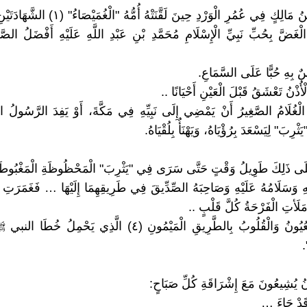
كَانَ أَنَسُ بْنُ مَالِكٍ فِي عُمُرِ الْوَرْدِ حِينَ لَقَّنَتْه
 الْغَضَّ بِحُبِّ نَبِيِّ الْإِسْلَامِ مُحَمَّدِ بْنِ عَبْدِ اللَّهِ عَلَيْهِ أَفْضَلُ الصَّ
 بِهِ حُبًّا عَلَى السَّمَاعِ.
ْأُذْنُ تَعْشَقُ قَبْلَ الْعَيْنِ أَحْيَانًا ..
 الْغُلَامُ الصَّغِيرُ أَنْ يَمْضِي إِلَى نَبِيِّهِ فِي مَكَّةَ، أَوْ يَفِدَ الرَّسُولُ
ثْرِبَ" لِيَسْعَدَ بِرُؤْيَاهُ، وَيَهْنَأُ بِلُقْيَاهُ.
َى ذَلِكَ طَوِيلُ وَقْتٍ حَتَّى سَرَى فِي "يَثْرِبَ" الْمَحْظُوظَةِ الْمَغْبُوطَةِ أَ
مَلَأتِ الْفَرْحَةُ كُلَّ قَلْبٍ ..
وَتَعَلَّقَتِ الْعُيُونُ وَالْقُلُوبُ بِالطَّرِيقِ الْمَيْمُونِ (٤) الَّذِي يَحْ
.
َانُ يُشِيعُونَ مَعَ إِشْرَاقَةِ كُلِّ صَبَاحٍ:
 قَدْ جَاءَ …