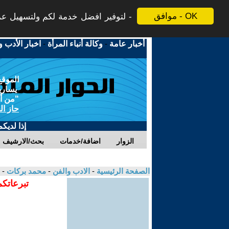
موافق - OK
لتوفير افضل خدمة لكم ولتسهيل عملي
أخبار عامة
-
وكالة أنباء المرأة
-
اخبار الأدب و
الموقع
يسارية
"من أج
حاز ال
إذا لديك
الزوار
اضافة/خدمات
بحث/الارشيف
الصفحة الرئيسية
-
الادب والفن
-
محمد بركات
- 
تبرعاتكم