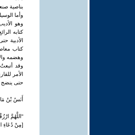
بناصية صنعة
وأما الوسيل
وهو الأديب
كتابه الرا
الأدبية حت
كتاب معاص
وهضمه والإ
وقد أتبعتُ
الأمر للقا
حتى ينضج ق
أَنَسُ بْنُ مَال
"اللَّهُمَّ ارْزُق
[مِنْ دُعَاءِ 