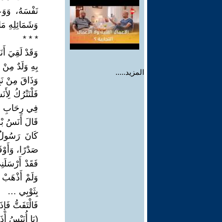
نَفْسَهُ، وَوَع
وَشَمَائِلِهِ مَا
* * *
وَقَدْ لَقِيَ أَن
بِهِ وَلَدٌ مِنْ
المزيد.....
وَذَاقَ مِنْ نَبِ
فَلْنَتْرُكُ لِأَ
فِي رِحَابِ النَّبِيِّ السَّمْحِ (٢) الْكَرِ
قَالَ أَنَسُ بْ
صَدْرًا، وَأَوْف
فَقَدْ أَرْسَلَ
بِثَوْبِي …
فَالْتَفَتُّ فَإ
(يَا أُنَيْسُ أَ