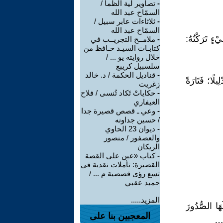
-
تصاوير لية الظمأ /
السمّاح عبد الله
-
ثلاثاءات عابر سبيل /
السمّاح عبد الله
ْءٍ تَرَكْتُهُ:
-
ملامــح التجريــب في
كتابـات السيـد حـافظ من
خلال روايته يو ... /
سلسبيل كريبع
-
قناديل الحكمة / د. خالد
َا نَادَى أَنَسًا صَغَّرَهُ (١) تَحَبُّبًا وَتَدْلِيلًا؛ فَتَارَةً
زغريت
-
حكاياتْ تَكاد تُنسى / فلاح
العيفاري
-
وعي ـ قصص قصيرة جدا
/ حسين جداونه
-
ديوان 23 الحاوي
والعصفور / منصور
الريكان
-
كتاب «عين على القصة
القصيرة: تأملات نقدية في
تسع رؤى قصصية م ... /
حميد عقبي
المزيد.....
عَامًا؛ مَلأَ خِلَالَهَا الصُّدُورَ
المعجبين بنا على
ِ …