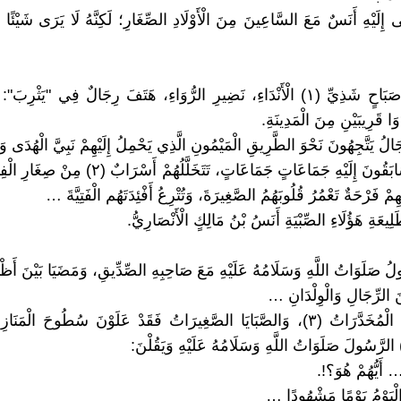
ِلَيْهِ أَنَسٌ مَعَ السَّاعِينَ مِنَ الْأَوْلَادِ الصِّغَارِ؛ لَكِنَّهُ لَا يَرَى شَيْئًا فَي
وَفِي ذَاتِ صَبَاحٍ شَذِيِّ (١) الْأَنْدَاءِ، نَضِيرِ الرُّوَاءِ، هَتَفَ رِجَالٌ فِي "يَثْرِب
َا قَرِيبَيْنِ مِنَ الْمَدِينَةِ.
لُ يَتَّجِهُونَ نَحْوَ الطَّرِيقِ الْمَيْمُونِ الَّذِي يَحْمِلُ إِلَيْهِمْ نَبِيَّ الْهُدَى و
وَمَضَوْا يَتَسَابَقُونَ إِلَيْهِ جَمَاعَاتٍ جَمَاعَاتٍ، تَتَخَلَّلُهُم
 فَرْحَةٌ تَعْمُرُ قُلُوبَهُمُ الصَّغِيرَةَ، وَتُتْرِعُ أَفْئِدَتَهُم الْفَتِيَّةَ …
عَةِ هَؤُلَاءِ الصِّبْيَةِ أَنَسُ بْنُ مَالِكٍ الْأَنْصَارِيُّ.
ولُ صَلَوَاتُ اللَّهِ وَسَلَامُهُ عَلَيْهِ مَعَ صَاحِبِهِ الصِّدِّيقِ، وَمَضَيَا بَيْنَ أَظ
َ الرِّجَالِ وَالْوِلْدَانِ …
أَمَّا النِّسْوَةُ الْمُخَدَّرَاتُ (٣)، وَالصَّبَايَا الصَّغِيرَاتُ فَقَدْ عَلَوْنَ سُطُوحَ الْم
… أَيُّهُمْ هُوَ؟!.
لْيَوْمُ يَوْمًا مَشْهُودًا …