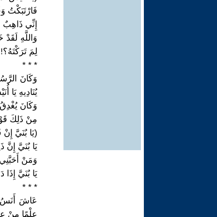
فَارْتَبَكْتُ و
إِنِّي ذَاهِبٌ 
وَاللَّهِ لَقَدْ
لِمَ تَرَكْتَهُ؟!
* * *
يُنَادِيهِ يَا أُن
وَكَانَ يُغْدِقُ 
مِنْ ذَلِكَ قَوْل
(يَا بُنَيَّ إِن
يَا بُنَيَّ إِنَّ
وَمَنْ أَحَبَّن
يَا بُنَيَّ إِذَا
* * *
عِلْمًا مِنْ عِل