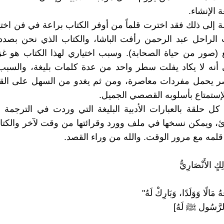
 الإنشاء.
ة إلى ذلك فقد اخترت قلماً من أوفر الكتاب براعة في فن اختيا
 الراحل عبد الرحمن رأفت الباشا، والكتاب الذي نحن بصدد
ئع (صور من حياة الصحابة). وسبب اختياري لهذا الكتاب هو غز
ى أنه لا يكاد يفلت سطر واحد من عدة كلمات بليغة، والسبب 
ر يحمل مفردات معاصرة، ومن ثم يغدو من السهل على القار
ستمتاع بأسلوبه القصصي الجميل.
 كل حلقة بالعبارات الأدبية البليغة التي وردت في الترجمة
رئ، ويمكن نسخها في ملف وورد وقرائتها من وقت لآخر والكتابة 
لمه مع مرور الوقت. والله من وراء القصد.
ِكٍ الأَنْصَارِيُّ
ْهُ مَالًا وَوَلَدًا، وَبَارِكْ لَهُ"
الرَّسُول ﷺ لَهُ]