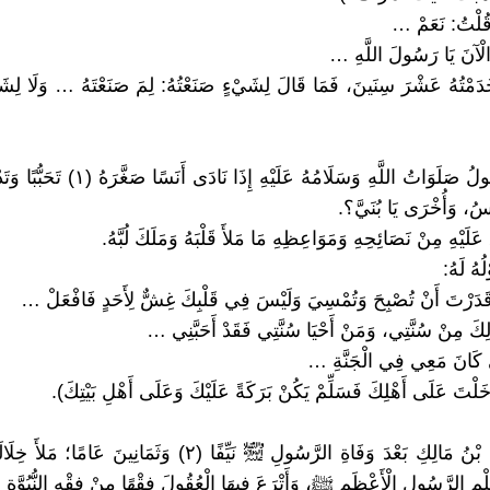
َقُلْتُ: نَعَمْ …
الْآنَ يَا رَسُولَ اللَّهِ …
 خَدَمْتُهُ عَشْرَ سِنَينَ، فَمَا قَالَ لِشَيْءٍ صَنَعْتُهُ: لِمَ صَنَعْتَهُ … وَلَا لِشَي
وَكَانَ الرَّسُولُ صَلَوَاتُ اللَّهِ وَسَلَامُهُ عَلَيْهِ إِذ
َيْسُ، وَأُخْرَى يَا بُنَيَّ؟.
عَلَيْهِ مِنْ نَصَائِحِهِ وَمَوَاعِظِهِ مَا مَلأَ قَلْبَهُ وَمَلَكَ لُبَّهُ.
ُهُ لَهُ:
ْ قَدَرْتَ أَنْ تُصْبِحَ وَتُمْسِيَ وَلَيْسَ فِي قَلْبِكَ غِشٌّ لِأَحَدٍ فَافْعَلْ …
 ذَلِكَ مِنْ سُنَّتِي، وَمَنْ أَحْيَا سُنَّتِي فَقَدْ أَحَبَّنِي …
ِي كَانَ مَعِي فِي الْجَنَّةِ …
 دَخَلْتَ عَلَى أَهْلِكَ فَسَلِّمْ يَكُنْ بَرَكَةً عَلَيْكَ وَعَلَى أَهْلِ بَيْتِكَ).
عَاشَ أَنَسُ بْنُ مَالِكِ بَعْدَ وَفَاةِ الرَّسُولِ ﵊ نَيِّفًا (٢) وَثَمَانِينَ 
ْمِ الرَّسُولِ الْأَعْظَمِ ﷺ، وَأَتْرَعَ فِيهَا الْعُقُولَ فِقْهًا مِنْ فِقْهِ النُّبُوَّة