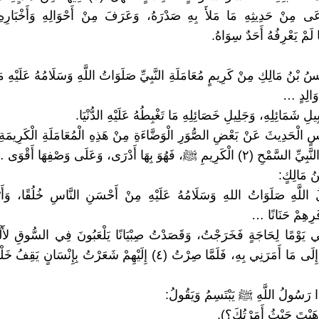
َى مِنْ حَدِيثِهِ مَا مَلأَ بِهِ صَدْرَهُ، وَعَرَفَ مِنْ أَحْوَالِهِ وَأَخْبَارِهِ 
 لَمْ يَعْرِفُهُ أَحَدٌ سِوَاهُ.
َسُ بْنُ مَالِكِ مِنْ كَرِيمٍ مُعَامَلَةِ النَّبِيِّ صَلَوَاتُ اللَّهِ وَسَلَامُهُ عَلَيْهِ مَ
 وَالِدٍ …
يلِ شَمَائِلِهِ، وَجَلِيلِ خَصَائِلِهِ مَا تَغْبِطُهُ عَلَيْهِ الدُّنْيَا.
نَسٍ الْحَدِيثَ عَنْ بَعْضِ الصُّوَرِ الْوَضَّاءَةِ مِنْ هَذِهِ الْمُعَامَلَةِ الْكَرِيمَةِ ال
يمِ ﷺ، فَهُوَ بِهَا أَدْرَى، وَعَلَى وَصْفِهَا أَقْوَى …
نُ مَالِكٍ:
َرِهِمْ حَنَانًا …
نِي يَوْمًا لِحَاجَةٍ فَخَرَجْتُ، وَقَصَدْتُ صِبْيَانًا يَلْعَبُونَ فِي السُّوقِ لأَل
وَلَمْ أَذْهَبْ إِلَى مَا أَمَرَنِي بِهِ، فَلَمَّا صِرْتُ (٤) إِلَيْهِمْ شَعَرْتُ بِإِنْسَ
ِذَا رَسُولُ اللَّهِ ﷺ يَبْتَسِمُ وَيَقُولُ:
ذَهَبْتَ حَيْثُ أَمَرْتُكَ؟).