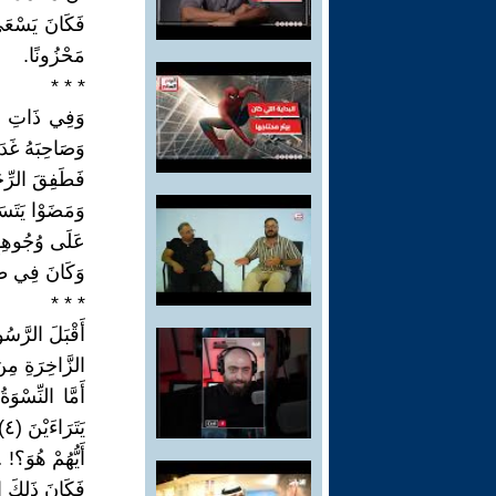
فَكَانَ يَسْعَى إ
مَحْزُونًا.
* * *
وَصَاحِبَهُ غَدَو
فَطَفِقَ الرِّجَا
عَلَى وُجُوهِهِمْ
وَكَانَ فِي طَلِي
* * *
أَقْبَلَ الرَّسُ
الزَّاخِرَةِ مِن
يَتَرَاءَيْنَ (٤) الرَّسُولَ صَلَوَاتُ اللَّهِ وَسَلَامُهُ عَلَيْهِ وَيَقُلْنَ:
أَيُّهُمْ هُوَ؟! 
فَكَانَ ذَلِكَ ا