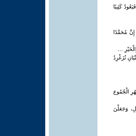
َعُودُ كَئِيبًا
َ": إِنَّ مُحَمَّدًا
َالْخَيْرِ …
ْ أَسْرَابٌ (٢) مِنْ صِغَارِ الْفِتْيَانِ تُزَغْرِدُ
ْهُرِ الْجُمُوع
َنَازِلِ، وَجَعَلْنَ