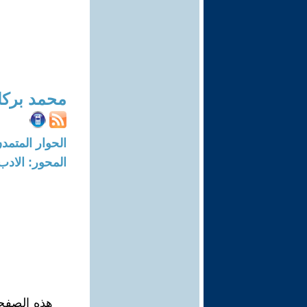
محمد برك
الحوار المتمدن-العدد: 8367 - 5
المحور: الادب
هذه الصفحا