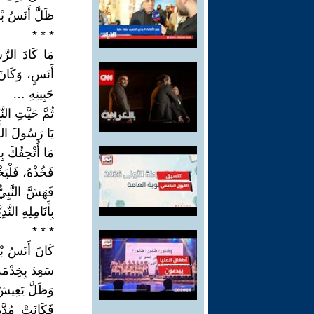
ظَلَّ أَنَسُ بْن
* * *
مَا كَادَ الرَّس
جَبِينِهِ …
ثُمَّ حَيَّتِ الن
يَا رَسُولَ اللَّ
مَا أُتْحِفُكَ ب
فَخُذْهُ، فَلْي
بِأَنَامِلِهِ النَّ
* * *
كَانَ أَنَسُ بْن
سَعِدَ بِخِدْمَةِ
وَظَلَّ يَعِيشُ 