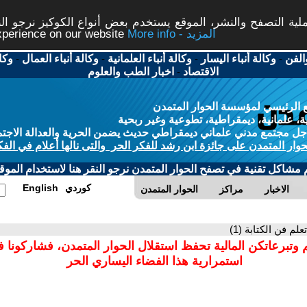
ة التصفح والنشر، الموقع يستخدم بعض أنواع الكوكيز نرجو النق
More info - المزيد
experience on our website
الفن
-
وكالة أنباء اليسار
-
وكالة أنباء العلمانية
-
وكالة أنباء العمال
-
وكا
الاقتصاد
-
اخبار الطب والعلوم
 الرئيسي لمؤسسة الحوار المتمدن
، علمانية، ديمقراطية، تطوعية وغير ربحية
ل مجتمع مدني علماني ديمقراطي حديث يضمن الحرية والعدالة الاجتم
حوار المتمدن على جائزة ابن رشد للفكر الحر والتى نالها أعلام في الفك
م مشاكل تقنية في تصفح الحوار المتمدن نرجو النقر هنا لاستخدام الموقع
كوردي
English
الاخبار
مراكز
الحوار المتمدن
تعلم فن الكتابة (1)
 وتبرعاتكن المالية تحفظ استقلال الحوار المتمدن، فشاركونا 
استمرارية هذا الفضاء اليساري الحر