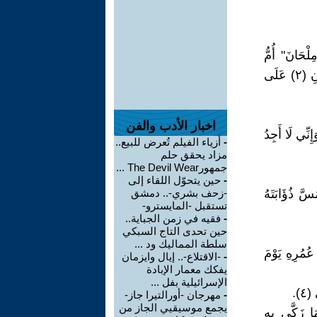
لْحَانَ" أُمُّ
أَنَسٍ، وَكَانَ مَعَهَا غُلَامُهَا الصَّغِيرُ، وَهُوَ يَسْعَى بَيْنَ يَدَيْهَا، وَذُؤَابَتاهُ (١) تَنُوسَانِ (٢) عَلَى
اخبار الأدب والفن
ِنِّي لَا أَجِدُ
-
أزياء الفيلم تُعرض للبيع..
مزاد يحقق حلم
جمهورThe Devil Wear ...
-
حين يتحوّل اللقاء إلى
ِيفَةِ، وَمَسَّ ذُؤَابَتَهُ
-زحف بشري-.. دمشق
تستقبل -المايسترو-
-
فقيه في زمن الجباية..
حين تحدى التاج السبكي
سلطة المماليك ود ...
عُمُرِهِ يَوْمَ
-
-الاقتلاع-.. إيال وايزمان
يفكك معمار الإبادة
الإسرائيلية بفل ...
).
-
مهرجان -أورالتيرا جاز-
يجمع موسيقيي الجاز من
(٥) فِيهَا مِنْ هَدْيِهِ مَا زَكَّى بِهِ