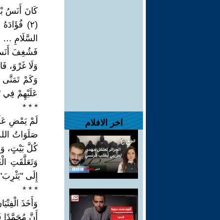
(٢) فُؤَادَهُ
السَّلَامِ …
فَشُغِفَ أَنَسٌ
وَلَا غَرْوَ، فَال
وَكَمْ تَمَنَّى
عَلَيْهِمْ فِي "يَ
* * *
لَمْ يَمْضِ عَل
اخر الافلام
كُلَّ بَيْتٍ، وَ
إِلَى "يَثْرِبَ"
* * *
وَأَخَذَ الْفِتْي
أَنَّ مُحَمَّدًا