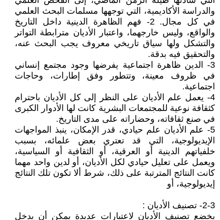
التي سادتها طيلة الزمن الماضي، إلى الفحص العلمي
والدراسة الأكاديمية، التي توجهها مسلمات البحث العلمي
في كل مجال. 2- فهم الظاهرة الدينية داخل التاريخ
والواقع، وليس خارجهما، واعتبار الأديان مترابطة التواتر
والتشكل ولها سياق تاريخي معروف يجب البحث عنه،
والتحقيق فيه بدقة.
3- الدين ظاهرة اجتماعية يفرضها وجود مجتمع إنساني
في ظروف معينة، وتتطور وفق إطارات، وحاجات
اجتماعية.
4- يعمل علم الأديان على النظر إلى كل الأديان باحترام
كثقافة نوعية للمجتمعات البشرية كانت لها الأدوار الكبرى
في صنع ثقافاته، وحضاراته على مدى التاريخ.
5- علم الأديان علم حيادي، قدر الإمكان، ينبذ المواجهات
الإيديولوجية، التي قد تعتري بعض علمائه، بسبب
خلفياتهم الدينية أو العرقية، أو الثقافية أو السياسية،
ويعمل على تعليل حيادي لكل الأديان، أو لدين واحد مهما
كانت النتائج المترتبة على ذلك، شرط ألا تكون تلك النتائج
إيديولوجية، أو
2-3- تصنيف الأديان :
يخضع تصنيف الأديان لاعتبارات عديدة يمكن أن يدخل