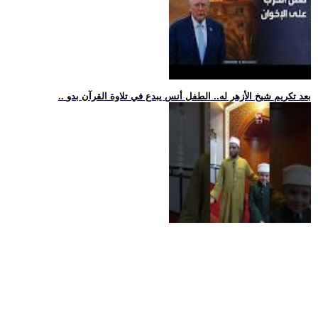
.. بعد تكريم شيخ الأزهر له.. الطفل أنس يبدع في تلاوة القرآن بدو