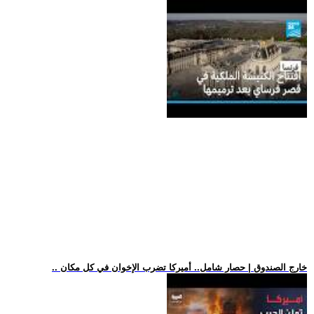
.. خارج الصندوق | حصار شامل.. أميركا تضرب الإخوان في كل مكان