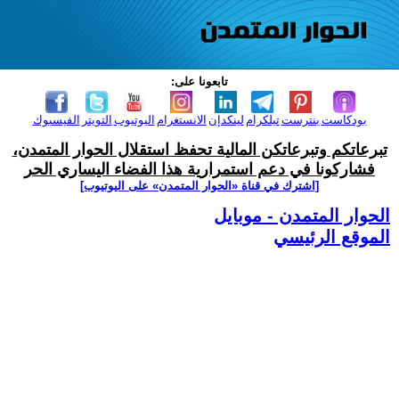
تابعونا على:
بودكاست
بنترست
تيلكرام
لينكدإن
الانستغرام
اليوتيوب
التويتر
الفيسبوك
تبرعاتكم وتبرعاتكن المالية تحفظ استقلال الحوار المتمدن،
فشاركونا في دعم استمرارية هذا الفضاء اليساري الحر
[اشترك في قناة ‫«الحوار المتمدن» على اليوتيوب]
الحوار المتمدن - موبايل
الموقع الرئيسي