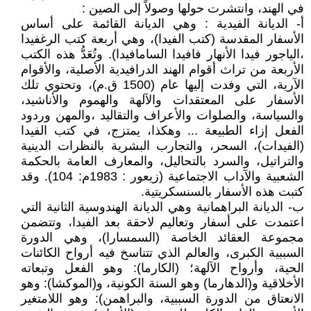
في الهند، وانتشرت حولها وصولاً إلى الصين :
أ- الديانة الفيدية : وهي الديانة القائمة على أساس
الأسفار المقدسة (كتب الفيدا)، وهي أربعة كتب الرغفيدا
،الياجور فيدا الأنهار فافيدا السامافيدا). وتُعَدُّ هذه الكتب
الأربعة من تراث أقوام الهند الدرافيدية الأصلية، والأقوام
الآرية، التي وفدت إليها عام (1500 ق.م)، وتحتوي تلك
الأسفار على المعتقدات والآلهة والهموم والأناشيد،
والسياسة، والصلوات والأعراف والتقاليد ،والمهن وردود
الفعل إزاء الطبيعة ... وهكذا، يمتزج، في كتب الفيدا
(الفيدات)، السحر، والتجارب البشرية بالنظرات الدينية
والتراتيل، والسرد بالتحاليل، والمعارف العامة بالحكمة
الشعبية والآداب الاجتماعية (زيعور : 1983م: 104). وقد
كتبت هذه الأسفار بالسنسكريتية.
ب- الديانة البراهمانية وهي الديانة الهندوسية الثانية التي
اعتمدت على أسفار وتعاليم لاحقة بعد الفيدا، وتتضمن
مجموعة العقائد الخاصة (السمسارا)، وهي الدورة
السببية الكبرى، والعالم الذي تتناسخ فيه أرواح الكائنات
الحية، وأرواح الآلهة؛ (الكارما): وهو الفعل وتبعاته
الأخلاقية و(الدهارما) وهو السنة الكونية، و(الموكشا): وهو
الانعتاق من الدورة السببية، والبراهمن): وهو اللامتغير