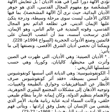
تؤدي الآلهة دوراً كبيراً في هذه الأديان ؛ بل تتعايش الآلهة
المشخّصة مع مفهوم المجال القدسي، الذي هو جوهر
الأديان البدائية، حيث نرى أنّ الآلهة المشخصة)، بما فيها
الكائن الأعلى، ليست سوى مرحلة وسيطة، ودرجة يتكئ
عليها الإيمان الديني، في تطلعه الدائم نحو المجال
القدسي، وقوته المتبدية في عالم الناس، وهو الإيمان،
الذي ترسخت أسسه، منذ أن انتصب الإنسان على
قائمتين وصنع الأدوات الحجرية (السواح 1994م: 228).
ويمكننا أن نحصي أديان الشرق الأقصى، ونصنفها إلى ما
يأتي:
. * الأديان الصينية: وهي الأديان، التي ظهرت في الصين
وأثرت في محيطها، كاليابان، وكوريا، وهي حسب
تسلسلها التاريخي :
أ- الكونفوشيوسية: وهي الديانة التي أسسها كونفوشيوس
على أسس بسيطة، «فقد آثر كونفوشيوس صرف
الأنظار عن الميتافيزيقيات وخوارق ،الطبيعة والغيبيات،
وتوجيه الأذهان إلى مشكلات المجتمع البشري الجوهرية،
والاهتمام بتنظيم الدولة، وكان إيمانه عارماً بنظام طبيعي
خلقي، وكانت السماء لديه عناية ربانية هادية، الأمر الذي
يقتضي من الإنسان أن يعمل وفق إرادتها ، ويتأتى فهم
هذه الإرادة بدراسة التاريخ شبل: 1968م: 72-73).