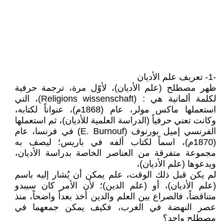
-1- تعريف علم الأديان
ظهر مصطلح (علم الأديان)، لأوّل مرة، ترجمة حرفية
لكلمة ألمانية هي : (Religions wissenschaft)، التي
استعملها ماكس مولر، عام (1868م)، عنواناً لكتابه،
وكانت تعني حرفياً (الدراسة العلمية للأديان)، ثم استعملها
الفرنسي إميل بورنوف (E. Burnouf) في فرنسا، عام
(1870م)، اسماً لكتاب ألفه في باریس؛ ليصف به
مجموعة متفرقة من العناصر الخاصة بدراسة الأديان،
ويدعوها (علم الأديان)،
لم يكن قبل ذلك الوقت، علم يمكن أن يُشار إليه باسم
(علم الأديان)، أو (علم الدين)؛ لأن الأمر كان سيبدو
متناقضاً، فالصراع بين العلم والدين أخذ بعداً واضحاً، منذ
عصر النهضة في الغرب، فكيف يمكن جمعهما في
مصطلح واحد؟