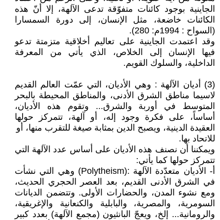
الجاينية بوجود كائنات متفوّقة تدعى الآلهة، إلا أنّ هذه
الكائنات خاضعة، مثل الإنسان، إلى دورة السمسارا
(السواح : 1994م: 280).
وقد اعتمدت الجاينية على تعاليم أخلاقية متزمتة تدعو
فيها الإنسان إلى الخلاص، الذي يأتي من المعرفة
الداخلية، والسلوك القويم.
(3) أديان الآلهة : وهي الأديان، التي عمّت العالم القديم
لاسيما مناطق الشرق الأدنى، والمناطق المحيطة بالبحر
المتوسط في أوربة والشرق... وتقوم هذه الأديان،
أساساً، على فكرة وجود إله، أو آلهة، تتمركز حولها
العقيدة الدينية، ويصبح الدين بمثابة صيغة للتقرب منها، أو
للاتحاد بها.
ويمكننا أن نصنف هذه الأديان على أساس عدد الآلهة التي
تتمركز حولها كما يأتي:
أ- الأديان متعدّدة الآلهة :(Polytheism) وهي التي نشأت
في الشرق الأدنى القديم، بعد العصر الحجري الحديث،
ومع نشوء المدن، والحضارات الأولى. وتتضمن الديانات
السومرية، والمصرية، والبابلية والكنعانية والإغريقية،
والرومانية... إلخ، ويعجّ البانثيون (مجمع الآلهة) بعدد كبير