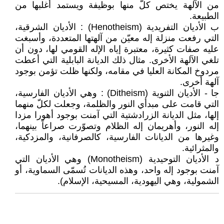
من الآلهة يختص كلّ منها بوظيفة ويستمد أغلبها من
الطبيعة.
ب الأديان التفريدية (Henotheism) : الأديان الشرقية،
التي رفعت منزلة إله معيّن من آلهتها المتعددة، وأسبغت
عليه صفات كثيرة، معتبرة إياه الإله القومي لها، دون أن
تلغي الآلهة الأخرى. مثال ذلك الديانة البابلية التي أعطت
مردوخ المكانة العليا في مقامه، ولكنها ظلت تؤمن بوجود
آلهة أخرى.
جا - الأديان الثنوية (Ditheism) : وهي الأديان الفارسية،
التي قامت على مبدأي النور والظلمة، وجعلت لكلّ منهما
إلها، مثل الديانة الزرادشتية التي آمنت بوجود أهورا مزدا
إله النور، وأهريمان إله الظلام وتصوّرت صراعاً بينهما،
وغيرها من الديانات الفارسية، كالصرفانية، والمزدكية،
والمثرائية.
د الأديان التوحيدية (Monotheism) وهي الأديان التي
آمنت بوجود إله واحد، وهذه الديانات تُسمّى السماوية، أو
الشمولية، وهي اليهودية، المسيحية، الإسلام).