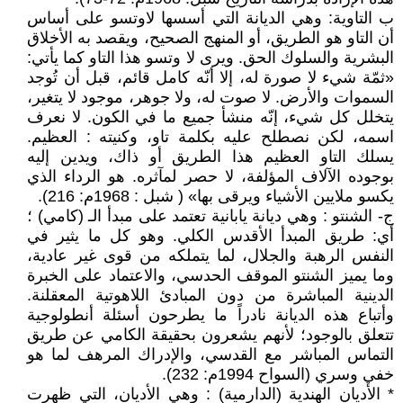
ب التاوية: وهي الديانة التي أسسها لاوتسو على أساس
أن التاو هو الطريق، أو المنهج الصحيح، ويقصد به الأخلاق
البشرية والسلوك الحق. ويرى لا وتسو هذا التاو كما يأتي:
«ثمّة شيء لا صورة له، إلا أنّه كامل قائم، قبل أن تُوجد
السموات والأرض. لا صوت له، ولا جوهر، موجود لا يتغير،
يتخلل كل شيء، إنّه منشأ جميع ما في الكون. لا نعرف
اسمه، لكن نصطلح عليه بكلمة تاو، وكنيته : العظيم.
يسلك التاو العظيم هذا الطريق أو ذاك، ويدين إليه
بوجوده الآلاف المؤلفة، لا حصر لمآثره. هو الرداء الذي
يكسو ملايين الأشياء ويرقى بها» ( شبل : 1968م: 216).
ج- الشنتو : وهي ديانة يابانية تعتمد على مبدأ الـ (كامي) ؛
أي: طريق المبدأ الأقدس الكلي. وهو كل ما يثير في
النفس الرهبة والجلال، لما يتملكه من قوى غير عادية،
وما يميز الشنتو الموقف الحدسي، والاعتماد على الخبرة
الدينية المباشرة من دون المبادئ اللاهوتية المعقلنة.
وأتباع هذه الديانة نادراً ما يطرحون أسئلة أنطولوجية
تتعلق بالوجود؛ لأنهم يشعرون بحقيقة الكامي عن طريق
التماس المباشر مع القدسي، والإدراك المرهف لما هو
خفي وسري (السواح 1994م: 232).
* الأديان الهندية (الدارمية) : وهي الأديان، التي ظهرت