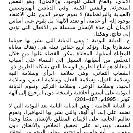
الأبدي، والقاع الكلي للوجود، و(الأتمان): وهو النفس
المتجزئة، والنفس الكلية. وفي الديانتين الهندوسيتين
(الفيدية والبراهمانية) لا يقوم جوهر الدين على الاعتقاد
بوجود إله، أو عدمه، أو تعدد الآلهة؛ بل يقوم على أساس
الإيمان بأن حياة الإنسان سلسلة من الأفعال التي تؤدي
إلى نتائج، وهكذا.
ج- الديانة البوذية : وهي الديانة التي بشر بها جوتاما
سدھارتا بوذا، وتؤكد أربع حقائق نبيلة هي: (هناك معاناة
للمعاناة أسبابها، المعاناة يمكن القضاء عليها من خلال
التخلّص من أسبابها، السبيل إلى القضاء على أسباب
المعاناة هو اتباع الطريق الوسط الذي يشكله الطريق ذو
الشعاب الثماني، وهي سلامة ،الرأي وسلامة النية
وسلامة القول، وسلامة الفعل، وسلامة العيش، وسلامة
الجهد، وسلامة الوعي، وسلامة التركيز وتقوم الديانة
البوذية على أسس أخلاقية راسخة، دون الرجوع إلى آلهة
كولر : 1995م: 187–201)
د الديانة الجاينية : وهي الديانة الثانية بعد البوذية التي لا
تعتمد على إله، أو آلهة، والتي بشر بها المهافيرا، وتقوم
تعاليم الجاينية على الإيمان المطلق بالإنسان سيّداً وحيداً
لنفسه، وبقدرته على تحقيق الخلاص والانعتاق دون
معونة من أية علوية، أو تحتية. وعلى الرغم من اعتقاد