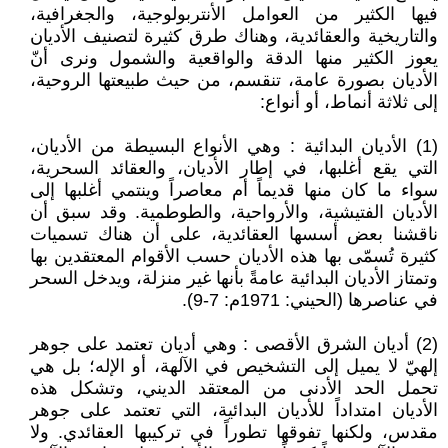
فيها الكثير من العوامل الأنتربولوجية، والجغرافية،
والتاريخية والعقائدية، وهناك طرق كثيرة لتصنيف الأديان
يعوز الكثير منها الدقة والواقعية والشمول ونرى أنّ
الأديان بصورة عامة، تنقسم، من حيث طبيعتها الروحية،
إلى ثلاثة أنماط، أو أنواع:
(1) الأديان البدائية : وهي الأنواع البسيطة من الأديان،
التي يقع أغلبها، في إطار الأديان، والعقائد السحرية،
سواء ما كان منها قديماً أم معاصراً وينتمي أغلبها إلى
الأديان الفتيشية، والأرواحية، والطوطمية. وقد سبق أن
ناقشنا بعض أسسها العقائدية، على أن هناك تسميات
كثيرة تُسمّى بها هذه الأديان حسب الأقوام المعتقدين بها
وتمتاز الأديان البدائية عامةً بأنها غير منزلة، ويدخل السحر
في عناصرها (الحيني: 1971م: 7-9).
(2) أديان الشرق الأقصى : وهي أديان تعتمد على جوهر
إلهيّ لا يميل إلى التشخيص في الآلهة، أو الإله؛ بل هي
تحمل الحد الأدنى من المعتقد الديني، وتشكل هذه
الأديان امتداداً للأديان البدائية، التي تعتمد على جوهر
مقدس، ولكنها تفوقها تطوراً في تركيبها العقائدي. ولا