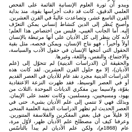
ويبدو أن ثورة العلوم الإنسانية القائمة على الفحص
العلمي الدقيق، كانت قد دقت أجراسها بقوة، منذ بداية
القرن التاسع عشر، وتصاعدت عاليةً في القرن العشرين.
وأصبح يُنظر إلى الدين كنشاط إنساني يمكن التعرّف
إليه. أما الجانب الغيبي، فليس من اختصاص هذا العلم؛
لأنه كان ينظر إلى كل الأديان على أنها مرتبطة بالإنسان
أولاً وأخيراً ، فهو نتاج الإنسان، ويمكن فحصه، مثل بقية
الحقول التي أنتجها الإنسان في حقول الأدب والسياسة،
والاجتماع، والنفس، واللغة، وغيرها.
والحقيقة أن (الدراسات الدينية) لم تتحوّل إلى (علم
الأديان)، إلا مع حلول القرن العشرين. لقد كانت هذه
الدراسات الدينية مجرد نقد عام للأديان في العصر القديم
أو في العصر الوسيط، فقد ظهرت النزعة الاعتقادية
بقوّة، ولاسيما بين مفكري الديانات الموحدة ،الثلاث من
يهود، ومسيحيين، ومسلمين، وكانت تعتمد على الإيمان.
وبذلك فهي لا تنتمي إلى علم الأديان بشيء. حتى في
العصر الحديث لم تظهر الدراسات الدينية العلمية المنحى
إلا قليلاً من قبل بعض المفكرين والفلاسفة المتنورين.
وعرفنا كيف أن مصطلح علم الأديان ظهر، لأوّل مرة،
عام (1868م)، ولكن علم الأديان لم يبدأ بالتأسّس