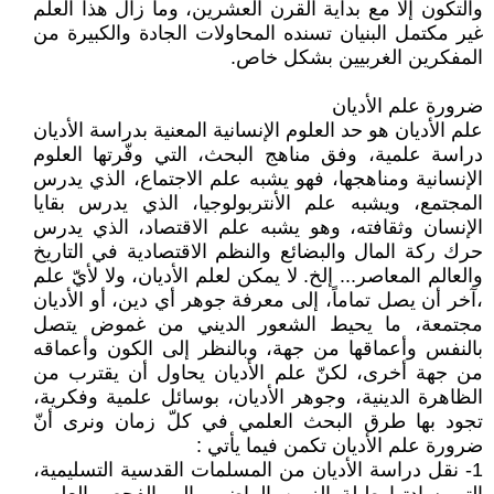
والتكون إلا مع بداية القرن العشرين، وما زال هذا العلم
غير مكتمل البنيان تسنده المحاولات الجادة والكبيرة من
المفكرين الغربيين بشكل خاص.
ضرورة علم الأديان
علم الأديان هو حد العلوم الإنسانية المعنية بدراسة الأديان
دراسة علمية، وفق مناهج البحث، التي وفّرتها العلوم
الإنسانية ومناهجها، فهو يشبه علم الاجتماع، الذي يدرس
المجتمع، ويشبه علم الأنتربولوجيا، الذي يدرس بقايا
الإنسان وثقافته، وهو يشبه علم الاقتصاد، الذي يدرس
حرك ركة المال والبضائع والنظم الاقتصادية في التاريخ
والعالم المعاصر... إلخ. لا يمكن لعلم الأديان، ولا لأيّ علم
،آخر أن يصل تماماً، إلى معرفة جوهر أي دين، أو الأديان
مجتمعة، ما يحيط الشعور الديني من غموض يتصل
بالنفس وأعماقها من جهة، وبالنظر إلى الكون وأعماقه
من جهة أخرى، لكنّ علم الأديان يحاول أن يقترب من
الظاهرة الدينية، وجوهر الأديان، بوسائل علمية وفكرية،
تجود بها طرق البحث العلمي في كلّ زمان ونرى أنّ
ضرورة علم الأديان تكمن فيما يأتي :
1- نقل دراسة الأديان من المسلمات القدسية التسليمية،