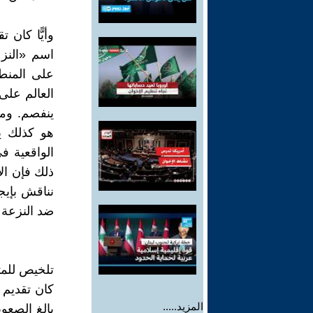
وأيًّا كان
اسم «النزع
على المنطق
العالم على 
ينفصم. ومن
الواقعية ف
ذلك فإن ال
نناقش بإيج
ضد النزعة ا
تلخيص للمثا
كان تقديم ا
المزيد.....
بالغ الصعو