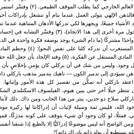
علَّل وجود العالم الخارجي كما يطلب الموقف الطبي
فالذهن الإلهي يتولى العمل عندما ننام أو ننشغل بإدراكات أخ
لأشياء جميعًا، ويجهزها لكي تدركها الأذهان المتناهية عندما 
جديد أو تتحول مرة أخرى إلى هذا الاتجاه)، (٣) وفسَّر التشا
واحدًا مشتركًا (ما دام الشيء يوجد بوصفه فكرة واحدة في الذه
فليس من المستغرب أن ندركه كلنا على نفس ال
على العالم المادي المستقل عن الفكرة، (٥) وفند الإلحاد بأن جع
ل وجود. وليس من شك في أن بركلي كان يؤمن بإخلاصٍ بأن 
ذهن سيؤدي إلى تدمير الكون — ناهيك بتدمير مذهب باركلي ذات
عتقد باركلي أنه تمكَّن من تفسير كل هذه الأمور وإثباتها. و
 تنتظر جيلًا آخر حتى يبين هيوم، الفيلسوف الاسكتلندي الشكا
ركلي سلاح ذو حدين، يبتر من هذا الجانب ومن ذاك. ذلك لأننا إ
وجود الله، فليس ثمة وسيلة لإثبات أن إدراكاتنا لها ركيزة م
هي. فمثلًا، لو كان وجود أي شيء يتوقف على كونه مدرَكًا، فمن
ومن الواضح أنه ليس موضوعًا إدراكيًّا إلا بالطبع إذا شنقنا أنفس
لله يستطيع أن يولد ذاته بإدراك ذاته؟!