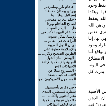
...
تحفظ وجود
-
حاخام بارز وملياردير
يهودي يبحثان مقاضاة
ها. وهكذا
إسرائيل دوليًا.. وا ...
الله يحفظ
-
حكم بتغريم مقدسي
لصالح الحاخام يهودا
وذهن الله
غليك.. إليكم السبب
 نرى نفس
-
حاخام اليهود الأكبر في
روسيا: يمكن تسوية
بها. إننا
النزاعات في العالم ...
طراد وجود
-
بيان الدول العربية
والإسلامية خطوة على
لواقع أننا
الطريق الصحيح ولكن... ...
-
الهباش: بيان الدول
 الاضطلاع
العربية والإسلامية لإدانة
في اليوم،
الانتهاكات الإس ...
-
المشروع بديلا عن
ه يدرك كل
الانتماء.. كيف يصعد
المسلمون الأمريكيون لمو
...
-
في ذكرى تأسيسها..
ن الأهمية
سفارة فلسطين: المدى
منبر للتنوير والكلمة ا ...
ان بالذهن
-
8 دول عربية وإسلامية
الإلهي ورصيده اللامتناهي من الإدراكات، قد ضرب عدة عصافير بحجر واحد: (١) فهو
تدعو لوقف انتهاكات