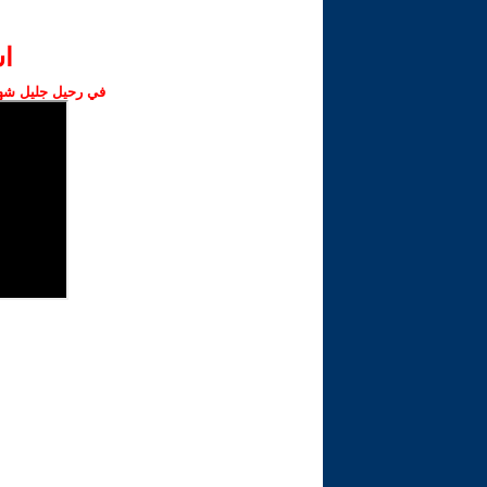
ا‫
في رحيل جليل شهبا