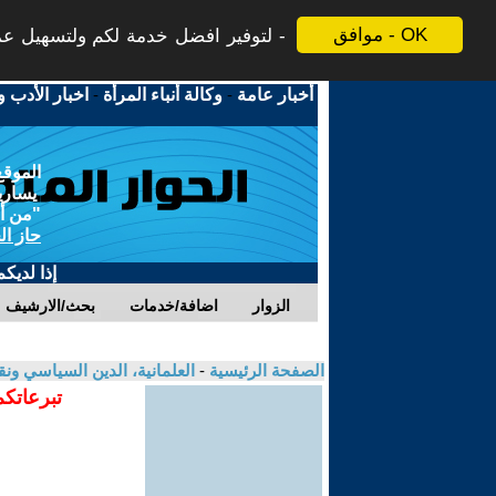
موافق - OK
لتوفير افضل خدمة لكم ولتسهيل عملي
أخبار عامة
-
وكالة أنباء المرأة
-
اخبار الأدب و
الموقع
يسارية
"من أج
حاز ال
إذا لديك
الزوار
اضافة/خدمات
بحث/الارشيف
الصفحة الرئيسية
-
العلمانية، الدين السياسي ونق
تبرعاتكم