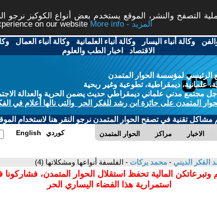
ة التصفح والنشر، الموقع يستخدم بعض أنواع الكوكيز نرجو النق
More info - المزيد
experience on our website
الفن
-
وكالة أنباء اليسار
-
وكالة أنباء العلمانية
-
وكالة أنباء العمال
-
وكا
الاقتصاد
-
اخبار الطب والعلوم
 الرئيسي لمؤسسة الحوار المتمدن
، علمانية، ديمقراطية، تطوعية وغير ربحية
ل مجتمع مدني علماني ديمقراطي حديث يضمن الحرية والعدالة الاجتم
حوار المتمدن على جائزة ابن رشد للفكر الحر والتى نالها أعلام في الفك
م مشاكل تقنية في تصفح الحوار المتمدن نرجو النقر هنا لاستخدام الموقع
كوردي
English
الاخبار
مراكز
الحوار المتمدن
د الفكر الديني
-
محمد بركات
- الفلسفة أنواعها ومشكلاتها (4)
 وتبرعاتكن المالية تحفظ استقلال الحوار المتمدن، فشاركونا 
استمرارية هذا الفضاء اليساري الحر