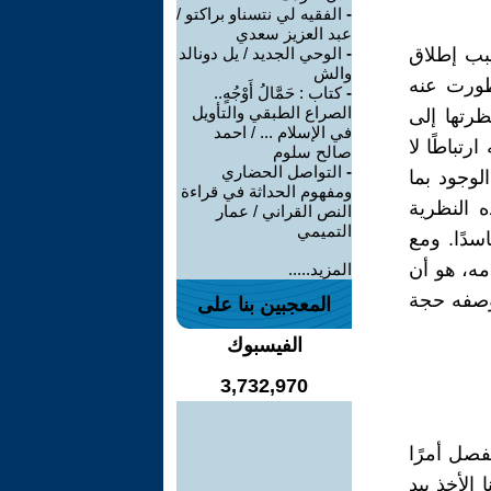
-
الفقيه لي نتسناو براكتو /
عبد العزيز سعدي
سبب إطلاق
-
الوحي الجديد / يل دونالد
والش
تطورت عنه
-
كتاب : حَمَّالُ أَوْجُهٍ..
الصراع الطبقي والتأويل
ظرتها إلى
في الإسلام ... / احمد
رتباطًا لا
صالح سلوم
-
التواصل الحضاري
لوجود بما
ومفهوم الحداثة في قراءة
ى أن صاحب هذه النظرية
النص القراني / عمار
التميمي
سدًا. ومع
مه، هو أن
المزيد.....
بوصفه حجة
المعجبين بنا على
الفيسبوك
3,732,970
فصل أمرًا
الأخذ بيد