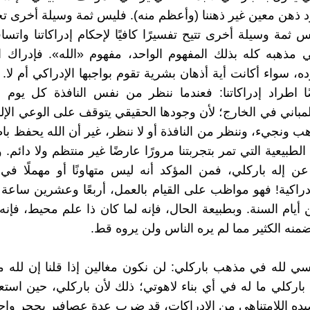
 ذهن معين غير ذهننا (وأعظم منه). فليس ثمة وسيلة أخرى 
 ثمة وسيلة أخرى تتيح تفسيرًا كافيًا لإحكام إدراكاتنا واتساق
 مذهبه كله بذلك المفهوم الواحد، مفهوم «الله». فإدراك 
، سواء أكانت أية أذهان بشرية تقوم بواجبها الإدراكي أم لا. 
ا اطراد إدراكاتنا: فعندما ننظر من نفس النافذة كل يوم
مباني في الخارج؛ لأن وجودها الحقيقي يتوقف على الوعي الإلهي 
ب ونجيء، وننظر من النافذة أو لا ننظر، غير أن الله يحفظ با
الطبيعية التي تمر بتجربتنا مرورًا عارضًا غير منتظم ولا دائم. وا
عن إله باركلي، فمن المؤكد أنه ليس متهاونًا أو مهملًا في
لإدراكية! فهو مواظب على القيام بالعمل، أربعًا وعشرين ساعة 
أيام السنة. وبطبيعة الحال، فإنه لما كان ذا علم محيط، فإن
ضمنه الكثير مما لم يره الناس ولن يروه قط.
يسي لله في مذهب باركلي: لن نكون مغالين إذا قلنا إن لله م
ركلي ما له في أي بناء لاهوتي؛ ذلك لأن باركلي، حين استع