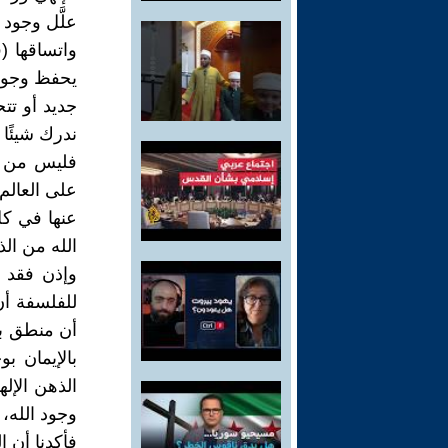
واتساقها (
يحفظ وجود ا
ندرك شيئًا 
عنها في ك
الله من ال
وإذن فقد ا
للفلسفة أن
أن منطق با
بالإيمان ب
الذهن الإل
وجود الله، 
فأكدنا أن ا