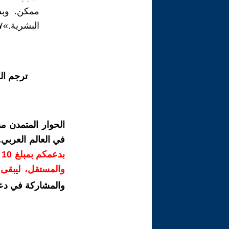
ممكن. وبذ
البشرية.»٧ ذلك لأن الكون في صميمه ملائم للإنسان ومُثله العليا.
ترجم ال
الحوار المتمدن م
في العالم العربي
ب
والمستقل، ليبقى ص
والمشاركة في دع