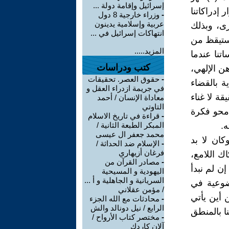
إسرائيل وإقامة دولة ...
عي. (٢) وفسَّر استمرار إدراكاتنا
-
وزراء خارجية 8 دول
عربية وإسلامية يدينون
رى، وبذلك
انتهاكات إسرائيل في ...
تستيقظ من
المزيد.....
به في إحساساتنا عندما
كتب ودراسات
ن الإلهي،
-
حقوق العصر. تحقيقات
نحو): (٤) وحطم المادية بالقضاء
في جريمة ازدراء العقل و
ل الله حقيقة لا غناء
معاداة الإنسان / أحمد
التاوتي
محو فكرة
-
قراءة في تاريخ الاسلام
ه.
المبكر الطبعة الثانية /
محمد جعفر ال عيسى
كان لا بد
-
الإسلام ضد الحداثة /
فرغان أزيهاري
ك اللامع،
-
مصادر القرآن من
ن لم نبدأ
اليهودية و المسيحية
السريانية و الجاهلية و أ ...
وضوعية في
/ مؤمن عقلاني
 أين يأتي
-
محادثات مع الله الجزء
الرابع / نيل دونالد والش
نا بالمنطق
-
مختصر كتاب الأرواح /
آلان كاردك