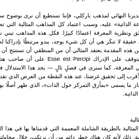
 تقديرنا النهائي لمذهب باركلي، فإننا نستطيع أن نرى بوضوح 
ة الذاتية» عليه، وسبب اعتماد كل المذاهب المثالية التي 
 ونظرية المعرفة اعتمادًا كبيرًا. فكل هذه المذاهب تبني ن
حقيقة لا تنكَر هي أن كل شيء يوجد، يبدو مرتبطًا بإدراكنا له ا
 هذه المقدمة يعتقد المثالي أن من المنطقي أن نستنتج أن ا
هو كذلك يتوقف على الإدراك Esse est Percipi عل
ي المعرفة، كما سنرى في فصلٍ تالٍ — يجد هذا الاستدلال فا
أقرب إلى تحقيق غرضنا، عند هذه النقطة من العرض الذي نقد
از ما يسمى «بمأزق التمركز حول الذات»، الذي ظهر أصلًا 
لذاتية.
لية
لمثالية بالطريقة الشاملة المعممة التي قدمناها بها في هذا ال
بة. ذلك لأنه كان هناك خطر دائم من أن نرتكب، خلال محاولتنا 