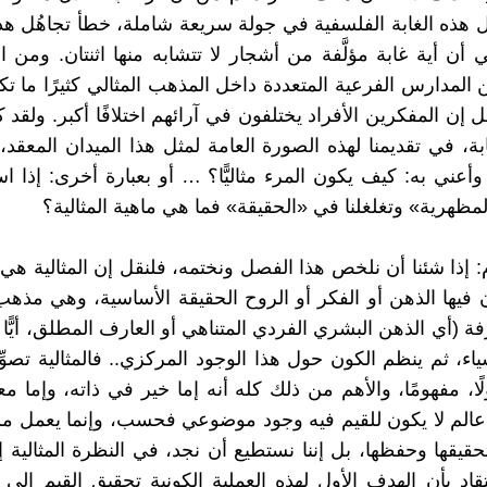
ل هذه الغابة الفلسفية في جولة سريعة شاملة، خطأ تجاهُل هذ
 أن أية غابة مؤلَّفة من أشجار لا تتشابه منها اثنتان. ومن ا
ن المدارس الفرعية المتعددة داخل المذهب المثالي كثيرًا ما ت
 إن المفكرين الأفراد يختلفون في آرائهم اختلافًا أكبر. ولقد
ابة، في تقديمنا لهذه الصورة العامة لمثل هذا الميدان المعقد
أعني به: كيف يكون المرء مثاليًّا؟ … أو بعبارة أخرى: إذا اس
لمظهرية» وتغلغلنا في «الحقيقة» فما هي ماهية المثالية؟
 إذا شئنا أن نلخص هذا الفصل ونختمه، فلنقل إن المثالية هي
ن فيها الذهن أو الفكر أو الروح الحقيقة الأساسية، وهي مذه
فة (أي الذهن البشري الفردي المتناهي أو العارف المطلق، أيًّا
ياء، ثم ينظم الكون حول هذا الوجود المركزي.. فالمثالية تصوِّر 
ولًا، مفهومًا، والأهم من ذلك كله أنه إما خير في ذاته، وإما معن
ه عالم لا يكون للقيم فيه وجود موضوعي فحسب، وإنما يعمل م
قيقها وحفظها، بل إننا نستطيع أن نجد، في النظرة المثالية إل
اعتقاد بأن الهدف الأول لهذه العملية الكونية تحقيق القيم إل