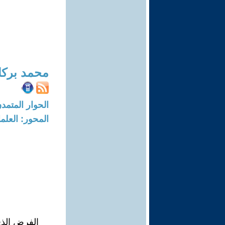
محمد برك
الحوار المتمدن-العدد: 8236 - 25
المحور: العلما
الفرض الذي