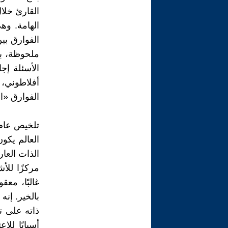
القارئ خلا
الهامة. وهي
الفوارق بي
ملحوظة، بل
الأسئلة إج
أفلاطوني، و
الفوارق «ا
تلخيص عام:
العالم يكو
الذات العار
مركزًا للأش
غالبًا، معق
بالخير. إن
ذاته على تح
أسبابًا لل