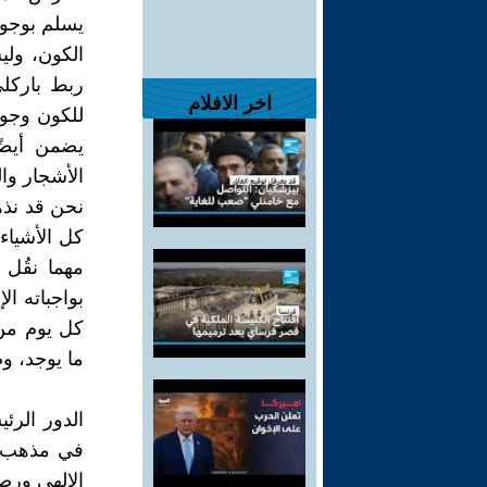
يسلم بوجود
الكون، وليس
ربط باركلي
اخر الافلام
للكون وجوده
يضمن أيضً
الأشجار وال
نحن قد نذه
كل الأشياء 
مهما نقُل 
بواجباته ا
كل يوم من 
ما يوجد، و
الدور الرئ
في مذهب با