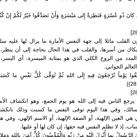
ِنْ كانَ ذُو عُسْرَةٍ فَنَظِرَةٌ إِلى مَيْسَرَةٍ وَأَنْ تَصَدَّقُوا خَيْرٌ لَكُمْ إِنْ كُنْت
 القلب مائلا إلى جهة النفس الأمارة ما يزال لها عليه س
فكاك من أسرها، والقلب في هذا الحال بحاجة إلى أن ينظر،
المدد من الروح الكلي الذي هو بمثابة الميسرة، أي اليسر،
لعالم الجواني.
اتَّقُوا يَوْماً تُرْجَعُونَ فِيهِ إِلَى اللهِ ثُمَّ تُوَفَّى كُلُّ نَفْسٍ ما كَسَب
 يرجع الناس فيه إلى الله هو يوم الجمع، وهو انكشاف الأ
الك، وفي هذا اليوم توفى النفس ما كسبت وذلك بانكش
 هي العين الإلهية، أو الصفة الإلهية، أو الاسم الإلهي، وفي 
ب، إذ لا تظلم النفس فيه حقها، إن كان لها أو عليها.
َ الرَّسُولُ بِما أُنْزِلَ إِلَيْهِ مِنْ رَبِّهِ وَالْمُؤْمِنُونَ كُلٌّ آمَنَ بِاللهِ وَمَلائِك