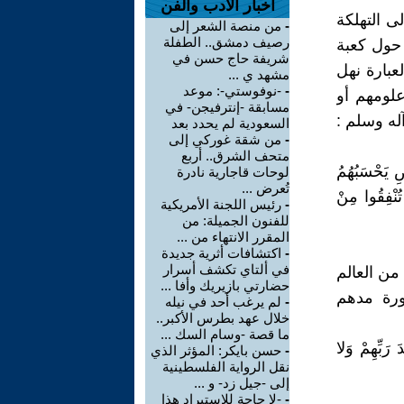
اخبار الأدب والفن
لى التهلكة
-
من منصة الشعر إلى
رصيف دمشق.. الطفلة
 حول كعبة
شريفة حاج حسن في
عبارة نهل
مشهد ي ...
-
-نوفوستي-: موعد
علومهم أو
مسابقة -إنترفيجن- في
آله وسلم :
السعودية لم يحدد بعد
-
من شقة غوركي إلى
متحف الشرق.. أربع
ِ يَحْسَبُهُمُ
لوحات قاجارية نادرة
تُعرض ...
ُنْفِقُوا مِنْ
-
رئيس اللجنة الأمريكية
للفنون الجميلة: من
المقرر الانتهاء من ...
-
اكتشافات أثرية جديدة
في ألتاي تكشف أسرار
من العالم
حضارتي بازيريك وأفا ...
ورة مدهم
-
لم يرغب أحد في نيله
خلال عهد بطرس الأكبر..
ما قصة -وسام السك ...
َ رَبِّهِمْ وَلا
-
حسن بايكر: المؤثر الذي
نقل الرواية الفلسطينية
إلى -جيل زد- و ...
-
-لا حاجة للاستيراد هذا