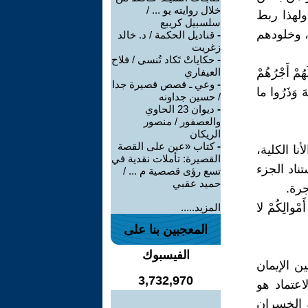
خلال روايته يو ... /
لهذا ربط
سلسبيل كريبع
، وخلودهم
-
قناديل الحكمة / د. خالد
زغريت
-
حكاياتْ تَكاد تُنسى / فلاح
َهُمْ أَجْرُهُمْ
العيفاري
-
وعي ـ قصص قصيرة جدا
آمَنُوا اتَّقُوا اللهَ وَذَرُوا ما
/ حسين جداونه
-
ديوان 23 الحاوي
والعصفور / منصور
الريكان
-
كتاب «عين على القصة
نا الكلية،
القصيرة: تأملات نقدية في
ناد الجزء
تسع رؤى قصصية م ... /
حميد عقبي
جرة.
أَمْوالِكُمْ لا
المزيد.....
المعجبين بنا على
الفيسبوك
ن الإيمان
3,732,970
لاعتماد هو
و الخسران