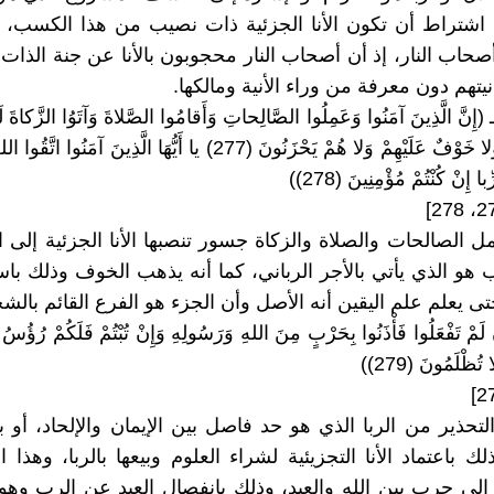
اشتراط أن تكون الأنا الجزئية ذات نصيب من هذا الكسب، و
أصحاب النار، إذ أن أصحاب النار محجوبون بالأنا عن جنة الذات
نيتهم دون معرفة من وراء الأنية ومالكها.
2، 278 ـ (إِنَّ الَّذِينَ آمَنُوا وَعَمِلُوا الصَّالِحاتِ وَأَقامُوا الصَّلاةَ وَآتَوُا الزَّكاةَ ل
عِنْدَ رَبِّهِمْ وَلا خَوْفٌ عَلَيْهِمْ وَلا هُمْ يَحْزَنُونَ (277) يا أَيُّهَا الَّذِينَ 
 إِنْ كُنْتُمْ مُؤْمِنِينَ (278))
ل الصالحات والصلاة والزكاة جسور تنصبها الأنا الجزئية إلى الأ
 هو الذي يأتي بالأجر الرباني، كما أنه يذهب الخوف وذلك باست
ى يعلم علم اليقين أنه الأصل وأن الجزء هو الفرع القائم بالش
ِنْ لَمْ تَفْعَلُوا فَأْذَنُوا بِحَرْبٍ مِنَ اللهِ وَرَسُولِهِ وَإِنْ تُبْتُمْ فَلَكُمْ رُؤُسُ 
ُظْلَمُونَ (279))
تحذير من الربا الذي هو حد فاصل بين الإيمان والإلحاد، أو بي
لك باعتماد الأنا التجزيئية لشراء العلوم وبيعها بالربا، وهذا ا
إلى حرب بين الله والعبد، وذلك بانفصال العبد عن الرب وه