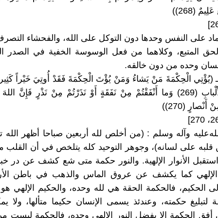
ِيمٌ (268))
تماد على النفس وحدها دون التوكل على الله، والفحشاء التص
الحق المتبع، وكلاهما من فعل الوسوسة الخفية في الصدر ال
إنسان وحده من دون خالقه.
2، 270 ـ (يُؤْتِي الْحِكْمَةَ مَنْ يَشاءُ وَمَنْ يُؤْتَ الْحِكْمَةَ فَقَدْ أُوتِيَ خَيْراً كَثِيراً
إِلاَّ أُولُوا الْأَلْبابِ (269) وَما أَنْفَقْتُمْ مِنْ نَفَقَةٍ أَوْ نَذَرْتُمْ مِنْ نَذْرٍ فَإِنَّ ا
ْ أَنْصارٍ (270))
ه‌عليه‌ وآله وسلم : (من أخلص لله أربعين صباحا أظهر الله تعا
قلبه على لسانه)، وجوهر التوحيد كله يتلخص في أن القلب م
تقبل الأنوار الإلهية. والنور حكمة متى شع كشف عن در خب
الإلهي كما يكشف عن عروق الماس والذهب في باطن ال
لى الحكيم، فالحكمة الحقة هي لله وحده، والحكيم الإلهي هو
 لتبليغ حكمته، وعندئذ يسمى الإنسان حكيما متألها، ولا ي
لى أفق الحكمة إلا بفضل النور الإلهي وحده، فالحكمة ليست م