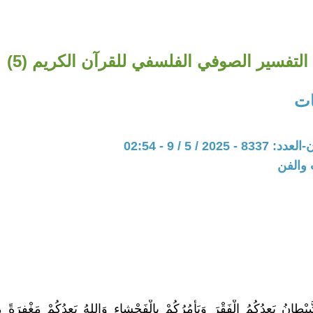
التفسير الصوفي الفلسفي للقرآن الكريم (5)
ات
202 / 5 / 9 - 02:54
 والفن
َّيْطانُ يَعِدُكُمُ الْفَقْرَ وَيَأْمُرُكُمْ بِالْفَحْشاءِ وَاللهُ يَعِدُكُمْ مَغْفِرَةً م