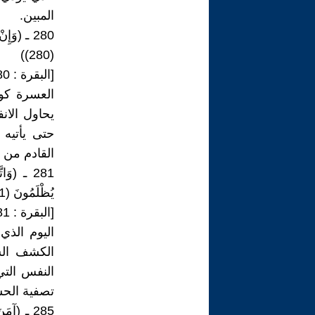
المبين.
280 ـ (وَإ
(280))
[البقرة : 280]
العسرة كون
يحاول الان
حتى يأتيه 
القادم من ا
281 ـ (وَ
يُظْلَمُونَ (281))
[البقرة : 281]
اليوم الذي
الكشف الس
النفس التي
تصفية الحسا
285 ـ (آمَن