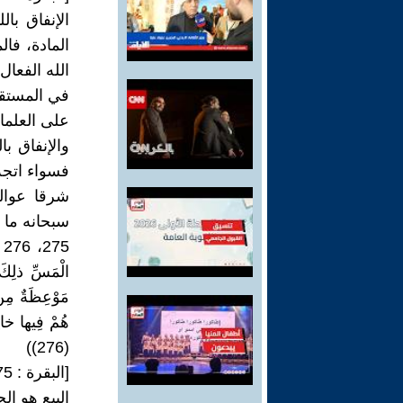
الإنفاق با
المادة، فا
الله الفعا
في المستقب
على العلماء
والإنفاق با
فسواء اتجه
شرقا عوالم
سبحانه ما خ
5
الْمَسِّ ذلِكَ بِ
مَوْعِظَةٌ مِنْ
(276))
[البقرة : 275، 276]
البيع هو ا