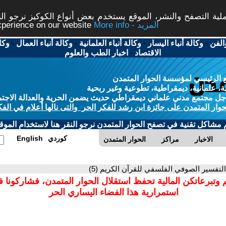
ة التصفح والنشر، الموقع يستخدم بعض أنواع الكوكيز نرجو النق
More info - المزيد
experience on our website
الفن
-
وكالة أنباء اليسار
-
وكالة أنباء العلمانية
-
وكالة أنباء العمال
-
وكا
الاقتصاد
-
اخبار الطب والعلوم
 الرئيسي لمؤسسة الحوار المتمدن
، علمانية، ديمقراطية، تطوعية وغير ربحية
ل مجتمع مدني علماني ديمقراطي حديث يضمن الحرية والعدالة الاجتم
حوار المتمدن على جائزة ابن رشد للفكر الحر والتى نالها أعلام في الفك
م مشاكل تقنية في تصفح الحوار المتمدن نرجو النقر هنا لاستخدام الموقع
كوردي
English
الاخبار
مراكز
الحوار المتمدن
التفسير الصوفي الفلسفي للقرآن الكريم (5)
 وتبرعاتكن المالية تحفظ استقلال الحوار المتمدن، فشاركونا 
استمرارية هذا الفضاء اليساري الحر