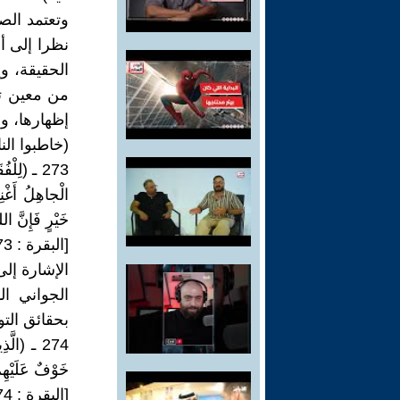
وتعتمد الصو
نظرا إلى أ
الحقيقة، و
من معين تل
إظهارها، وذ
(خاطبوا ال
273 ـ (لِل
الْجاهِلُ أَغْنِ
خَيْرٍ فَإِنَّ اللهَ
[البقرة : 273]
الإشارة إل
الجواني ا
بحقائق التو
274 ـ (الَّ
خَوْفٌ عَلَيْهِمْ 
[البقرة : 274]