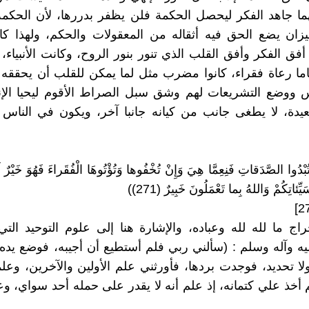
ما جاهد الفكر ليحصل الحكمة فلن يظفر بدررها، لأن الحكمة
زان يضع الحق فيه أثقاله من المعقولات والحكم، ولهذا كا
فق الفكر وأفق القلب الذي تنور بنور الروح، وكانت الأنبياء، 
ما رعاة فقراء، كانوا مضرب مثل لما يمكن للقلب أن يحققه
س ووضع التشريعات لهم وشق سبل الصراط الأقوم ليحيا الإن
يدة، لا يطغى جانب من كيانه جانبا آخر، ويكون في الناس 
 تُبْدُوا الصَّدَقاتِ فَنِعِمَّا هِيَ وَإِنْ تُخْفُوها وَتُؤْتُوهَا الْفُقَراءَ فَهُوَ خَيْرٌ لَ
ِئاتِكُمْ وَاللهُ بِما تَعْمَلُونَ خَبِيرٌ (271))
اج ما لله لله وعباده، والإشارة هنا إلى علوم التوحيد التي
ليه‌ وآله وسلم : (سألني ربي فلم أستطيع أن أجيبه، فوضع يده
ولا تحديد، فوجدت بردها، فأورثني علم الأولين والآخرين، وعل
أخذ علي كتمانه، إذ علم أنه لا يقدر على حمله أحد سواي، و