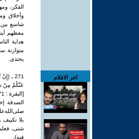
الفكر، ومه
وأخلاق ومي
شاسع بين أ
معظهم أيتا
هداية النا
متوازنة سع
يحتذى.
271 ـ (إِنْ
اخر الافلام
عَنْكُمْ مِنْ سَيّ
[البقرة : 271]
الصدقة إخر
صلى‌الله‌ع
بلا تكييف 
شتى، فعلم 
فيه).