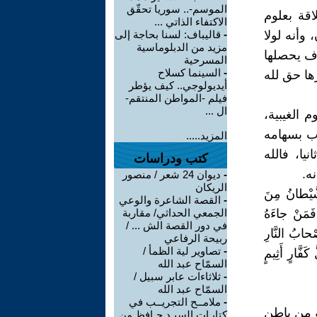
الموسم-.. سوريا تحقّق
اقة بعلوم
الاكتفاء الذاتي ...
وأنه لولا
-
قاليباف: لسنا بحاجة إلى
مزيد من الدبلوماسية
وف يحصلها
المسرحية
-
السينما كسلاح
ها حق لله
أيديولوجي.. كيف يؤطر
فيلم -المواطن المنتقم-
ال ...
 الغيبية،
رب بسهامه
المزيد.....
يا، فالله
كتب ودراسات
ه.
-
ديوان 24 شعر / منصور
الريكان
الشَّيْطانُ مِنَ
-
القصة الشاعرة والوعي
ا فَمَنْ جاءَهُ
الجمعي الحداثي/ مقاربة
في دور القصة الش ... /
ْحابُ النَّارِ
ربيحة الرفاعي
-
تصاوير لية الظمأ /
َّ كَفَّارٍ أَثِيمٍ
السمّاح عبد الله
-
ثلاثاءات عابر سبيل /
السمّاح عبد الله
-
ملامــح التجريــب في
و من باطن
كتابـات السيـد حـافظ من