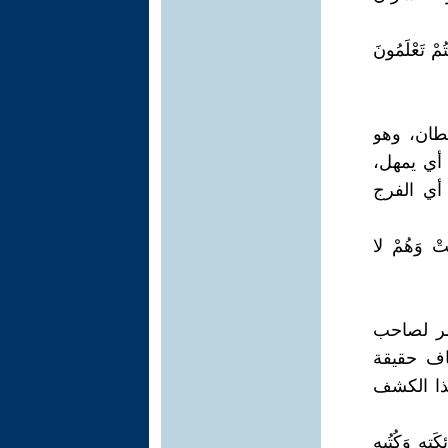
ُمْ تَعْلَمُونَ
لطان، وهو
 أي يمهل،
 أي الفرج
َتْ وَهُمْ لا
مر لصاحب
اف حقيقة
هذا الكشف
َتِهِ وَكُتُبِهِ