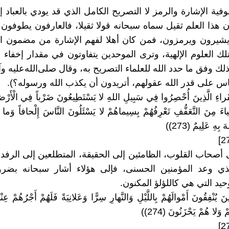
فية الإشارة والرمز لا التصريح الكامل الذي قد يودي بالعباد إ
ن هذا العلم ثقيل سماه سبحانه قولا ثقيلا، فالعارفون يطوفون
يشيرون ويرمزون، فمن كان أهلا لفهم الإشارة من مضمون ال
ك العلوم الإلهية، وترى الموحدين يتفاوتون في مقدار إخفاء 
لك وفق ما حدد الله للعلماء التصريح به، وقال صلى‌الله‌عليه‌ و
ناس على قدر الله عقولهم، أتريدون أن يكذب الله ورسوله؟).
ْفُقَراءِ الَّذِينَ أُحْصِرُوا فِي سَبِيلِ اللهِ لا يَسْتَطِيعُونَ ضَرْباً فِي الْأَرْض
ياءَ مِنَ التَّعَفُّفِ تَعْرِفُهُمْ بِسِيماهُمْ لا يَسْئَلُونَ النَّاسَ إِلْحافاً وَما ت
 بِهِ عَلِيمٌ (273))
ى أصحاب القلوب، الظامئين إلى الحقيقة، المتطلعين إلى الرفد 
لذي وعد المؤمنين الحسنى، فإلى هؤلاء أشار سبحانه بضر
حيد التي هي كاللؤلؤ المكنون.
ذِينَ يُنْفِقُونَ أَمْوالَهُمْ بِاللَّيْلِ وَالنَّهارِ سِرًّا وَعَلانِيَةً فَلَهُمْ أَجْرُهُمْ عِنْد
وَلا هُمْ يَحْزَنُونَ (274))