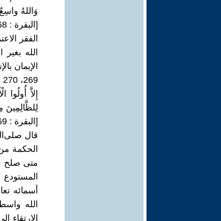
وَاللهُ واسِعٌ عَل
[البقرة : 268]
الفقر الاع
الله بغير 
الإيمان بال
69
لِلظَّالِمِينَ مِن
[البقرة : 269، 270]
قال صلى‌الل
الحكمة من 
متى صلح اس
المستودع 
أسمائه تعا
الله واسطة
الارتقاء إ