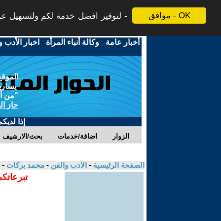
موافق - OK
لتوفير افضل خدمة لكم ولتسهيل عملي
أخبار عامة
-
وكالة أنباء المرأة
-
اخبار الأدب و
الموقع
يسارية
"من أج
حاز ال
إذا لديك
الزوار
اضافة/خدمات
بحث/الارشيف
الصفحة الرئيسية
-
الادب والفن
-
محمد بركات
- 
تبرعاتكم