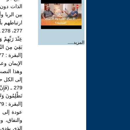
الذات دون 
بين الربا و
ارتباطهم بأ
77
المزيد.....
بَقِيَ مِنَ الرِّبا
[البقرة : 277، 278]
الإيمان وعم
وهذا النصب
إلى الكل حت
279 ـ (فَإ
تَظْلِمُونَ وَلا ت
[البقرة : 279]
عودة إلى ال
والنفاق، وذ
الذي يؤدي 