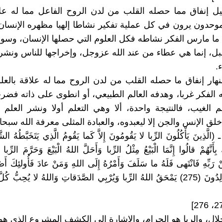
لليل إنفاق مما حصله القلب من لدن الروح الفاعل مما له عل
لموحدون يرون في كل عملية تفكير نشاطا إلهيا مظهره الإنسان، 
ل ما مارس الفكر نشاطه فكل العلوم التي حصلها الإنسان، وس
ل، إنما هي عطاء من عند الله عزوجل، وإخراجها للناس ونشر
.
لنهار إنفاق ما حصله القلب من لدن الروح مما له علاقة بالعلوم
 الفكر غربا، وهدفه العالم الطبيعي، أو انطوى على ذاته فض
 الغيب، فالنتيجة واحدة، ألا وهي التعلم أولا ونشر العلم ثان
لق الإنس والجن إلا ليعبدوه، والعبادة المثلى معرفة الله سبحان
27، 276 ـ (الَّذِينَ يَأْكُلُونَ الرِّبا لا يَقُومُونَ إِلاَّ كَما يَقُومُ الَّذِي يَتَخَبَّطُهُ 
أَنَّهُمْ قالُوا إِنَّمَا الْبَيْعُ مِثْلُ الرِّبا وَأَحَلَّ اللهُ الْبَيْعَ وَحَرَّمَ الرِّب
 رَبِّهِ فَانْتَهى فَلَهُ ما سَلَفَ وَأَمْرُهُ إِلَى اللهِ وَمَنْ عادَ فَأُولئِكَ أَص
هُمْ فِيها خالِدُونَ (275) يَمْحَقُ اللهُ الرِّبا وَيُرْبِي الصَّدَقاتِ وَاللهُ لا يُحِبُّ كُل
لحلال، والربا هو الحرام، والإشارة إلى الكشف المشروع الذي ه