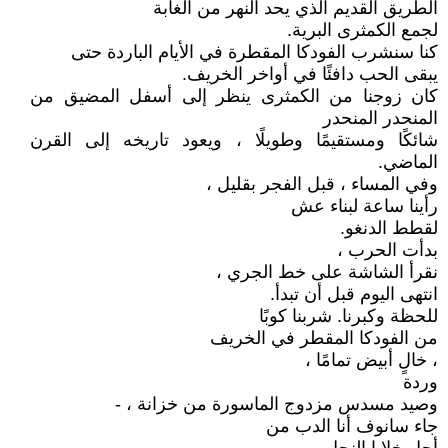
الطريق القديم الذي يحد النهر من الغابة
لجمع الكمثرى البرية.
كنا سنشرب الفودكا المقطرة في الأيام الباردة حتى
يبقى الحب دافئًا في أواخر الخريف.
كان زوجنا من الكمثرى ينظر إلى أسفل المضيق من
المنحدر المنحدر
شائكًا ومستقيمًا وطويلًا ، ويعود تاريخه إلى القرن
الماضي.
وفي المساء ، قبل الفجر بقليل ،
رأينا ساعة لبناء عش
لقطط الدنغو.
بدأت الحرب ،
نقرأ الشاشة على خط الجري ،
انتهى اليوم قبل أن تبدأ.
للحظة وكبرنا. شربنا كوبًا
من الفودكا المقطر في الخريف
، خالٍ أبيض تمامًا ،
وردة
وصيد مسدس مزدوج الماسورة من خزانة ، -
جاء سانوف أنا الدب من