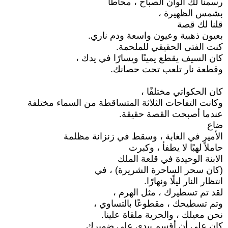
رسمنا لك ألوان الصباح ، محاطًا
بشمس الظهيرة ،
قلنا لك قصة
بعيون ذهبية وعيون واسعة ودم ناري.
كنت الفتى الحقيقي للملحمة.
كان السيف يقطع يمينًا ويسارًا في يدك ،
وقطعة نار تلعب تحت حصانك.
كان الحكواتي مختلفًا ،
وكانت التفاحات الثلاثة المتساقطة من السماء مختلفة
عندما أصبحت القصة حقيقة.
ضاع
الأمير في الغابة ، وسقط في زنزانة مظلمة
حاملاً لهبًا لا يطفأ ، وكبرت
الابنة الوحيدة في قلعة الملك
(كان سحر الساحرة الشريرة) ، في
انتظار النار ليلًا ونهارًا.
لقد تم تسطيرك ، مثل الهرم ،
وتم تسطيحك ، مقطوعًا بالتساوي ،
نحن معيلك ، والحرية ملقاة علينا.
كان علي أن أقسم بيدي على ضميرك.