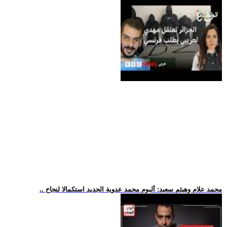
.. محمد علام وهيثم سعيد: ألبوم محمد عدوية الجديد استكمالا لنجاح