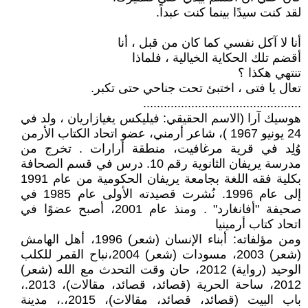
لقد كنت سيدًا بينما كنت عبداً.
أنا لا آكل نفسي كما كان من قبل ، أنا
أقضم تلك الحكاية الخيالية ، فلماذا
تنتهي هكذا ؟
تعال يا فتى ، اختبئ تحت جناحي حتى تكبر.
..............................................
هوسيك آرا (الاسم الحقيقي: فيليكس يغيازاريان ، ولد في
24 يونيو 1967 )، شاعر أرمني، عضو اتحاد الكتاب الأرمن
وُلِد في قرية مرغافيت، منطقة أرارات . تخرج من
مدرسة يريفان الثانوية رقم 10. درس في قسم الصحافة
بكلية فقه اللغة بجامعة يريفان الحكومية من عام 1991
إلى عام 1996. نُشرت قصيدته الأولى عام 1985 في
صحيفة "أفانغارد" . ومنذ عام 2001، أصبح عضوًا في
اتحاد كتاب أرمينيا
ومن مؤلفاته: أبناء الإنسان (شعر) 1996، أهل الهامش
(شعر) 2003، مسودات (شعر) 2004،نباح القمر للكلب
الوحيد (رواية) 2012، حان وقت التحدث مع الله (شعر)
2012، ساحة الحرية (قصائد، قصائد، مقالات)، 2013.،
باب البيت (قصائد، قصائد، مقالات)، 2015،.، مدينة