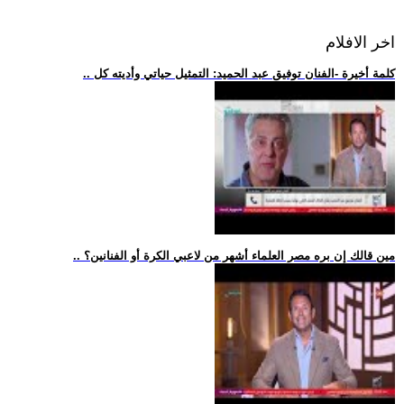
اخر الافلام
.. كلمة أخيرة -الفنان توفيق عبد الحميد: التمثيل حياتي وأديته كل
.. مين قالك إن بره مصر العلماء أشهر من لاعبي الكرة أو الفنانين؟