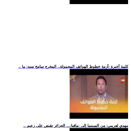
.. كلمة أخيرة -أزمة خطوط الهواتف المحمولة.. المخرج سامح سند: ما
.. مهدي لعريبي: من السينما إلى -مافيا-... الجزائر تقبض على زعيم