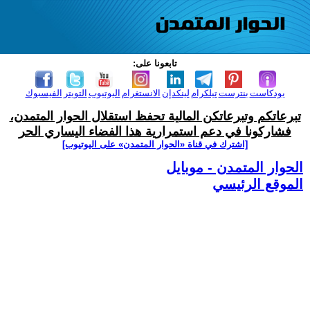
تابعونا على:
بودكاست
بنترست
تيلكرام
لينكدإن
الانستغرام
اليوتيوب
التويتر
الفيسبوك
تبرعاتكم وتبرعاتكن المالية تحفظ استقلال الحوار المتمدن،
فشاركونا في دعم استمرارية هذا الفضاء اليساري الحر
[اشترك في قناة ‫«الحوار المتمدن» على اليوتيوب]
الحوار المتمدن - موبايل
الموقع الرئيسي