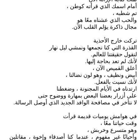
أمام اسمك الذي قرأته كوطن ،
تم شطبه ،
والحب الذي عشناه معًا هو
مجال ذاكرة يؤلم القلب الآن.
تركت خارج الأحذية
القذرة التي كنا نجمعها ونمشي ليل نهار
لنقول حقيقتنا للعالم.
لأنك لم تعد بحاجة إليها.
أعلق القميص الآن ،
أبيض ونظيف ، وهو لون نضالنا ،
لأنك نسيت بالفعل.
ارتدناه في الأيام المجنونة ، وضغطنا
على أزرار بعضنا البعض بمهارة ووضوح حتى
لا نتأخر في مصافحة الوافد الجديد الذي أوصل الرسالة.
في هوامش يوميات قديمة قرأت
وقت حياتنا معًا ،
وهو متسرع وخربش ،
وأحيانًا غير مفهوم ، عندما كنا أصدقاء وإخوة ، مقاتلين