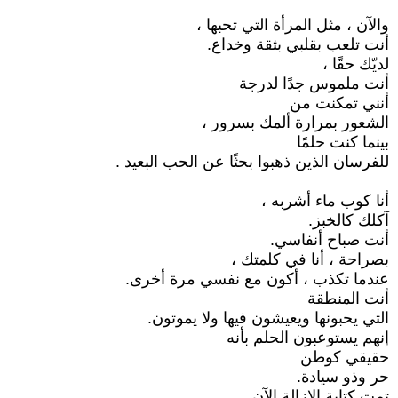
والآن ، مثل المرأة التي تحبها ،
أنت تلعب بقلبي بثقة وخداع.
لديّك حقًا ،
أنت ملموس جدًا لدرجة
أنني تمكنت من
الشعور بمرارة ألمك بسرور ،
بينما كنت حلمًا
للفرسان الذين ذهبوا بحثًا عن الحب البعيد .
أنا كوب ماء أشربه ،
آكلك كالخبز.
أنت صباح أنفاسي.
بصراحة ، أنا في كلمتك ،
عندما تكذب ، أكون مع نفسي مرة أخرى.
أنت المنطقة
التي يحبونها ويعيشون فيها ولا يموتون.
إنهم يستوعبون الحلم بأنه
حقيقي كوطن
حر وذو سيادة.
تمت كتابة الإزالة الآن