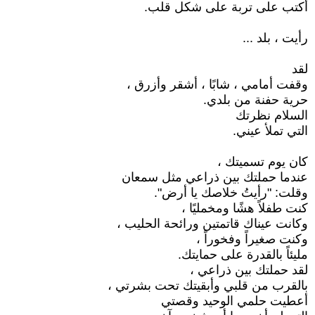
أكتب على تربة على شكل قلب.
رأيت ، بلد ...
لقد
وقفت أمامي ، شابًا ، أشقر وأزرق ،
حرية حفنة من بلدي.
السلام نظرتك
التي تملأ عيني.
كان يوم تسميتك ،
عندما حملتك بين ذراعي مثل سمعان
وقلت: "رأيتُ خلاصك يا أرض".
كنت طفلاً هشًا ومخمليًا ،
وكانت عيناك قاتمتين ورائحة الحليب ،
وكنت صغيراً وفخوراً ،
مليئاً بالقدرة على حمايتك.
لقد حملتك بين ذراعي ،
بالقرب من قلبي وأبقيتك تحت بشرتي ،
أعطيت حلمي الوحيد وقصتي