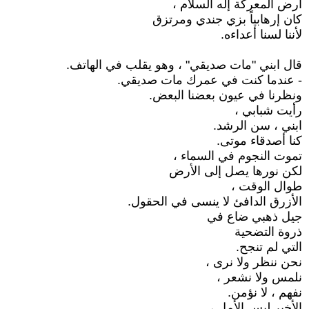
أرض المعركة إله السلام ،
كان إرهابياً بزي جندي ومرتزق
لأننا لسنا أعداءه.
قال ابني "مات صديقي" ، وهو يقلب في الهاتف.
- عندما كنت في عمرك مات صديقي.
ونظرنا في عيون بعضنا البعض.
رأيت شبابي ،
ابني ، سن الرشد.
كنا أصدقاء موتى.
تموت النجوم في السماء ،
لكن نورها يصل إلى الأرض
طوال الوقت ،
الأزرق الدافئ لا ينسى في الحقول.
جيل ذهبي ضاع في
ذروة التضحية
التي لم تنجح.
نحن ننظر ولا نرى ،
نلمس ولا نشعر ،
نفهم ، لا نؤمن.
الأخير ليس الأمل ،