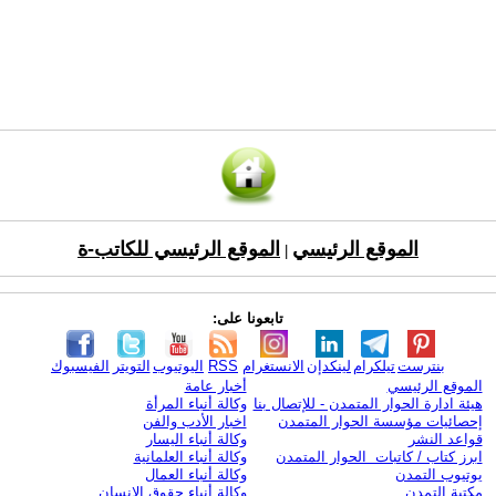
الموقع الرئيسي
الموقع الرئيسي للكاتب-ة
|
تابعونا على:
بنترست
تيلكرام
لينكدإن
الانستغرام
RSS
اليوتيوب
التويتر
الفيسبوك
الموقع الرئيسي
أخبار عامة
هيئة ادارة الحوار المتمدن - للإتصال بنا
وكالة أنباء المرأة
إحصائيات مؤسسة الحوار المتمدن
اخبار الأدب والفن
قواعد النشر
وكالة أنباء اليسار
ابرز كتاب / كاتبات الحوار المتمدن
وكالة أنباء العلمانية
يوتيوب التمدن
وكالة أنباء العمال
مكتبة التمدن
وكالة أنباء حقوق الإنسان