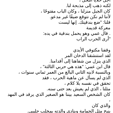
أجل خلايا النحل ،
لكنه ذهب إلى مذبحة لنا.
كان الجبل منزلنا ، وكان الباب مفتوحًا ،
لأننا لم نكن نتوقع ضيفًا غير مدعو.
قلنا: "ضع بندقيتك. إنها ليست
معركة قديمة
. قال عمي وهو يحمل بندقية في يده:
"أرى الحرب الراب
وقفنا مكتوفي الأيدي
لقد استنشقنا الدخان المر
الذي ينزل من شفاهنا إلى أقدامنا.
قال ابن عمي: "هذه هي حربي الثالثة" ،
وبالنسبة لابنه الثاني البالغ من العمر ثماني سنوات ،
الذي لم يسأل عن ماهية الحرب ، فقد
تحقق في نفسه بلا كلام ،
مثلنا ، الذي لم يعيش بعد حتى سنه.
كان الشخص السعيد بيننا هو الصغير الذي يرقد في المهد
،
والذي كان
ينبح مثل الحمامة وينادي والدته بمخلب حليبي.