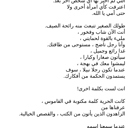
التي لم أخبر بها أي شخص آخر بعد.
اعترفت كأي امرأة أخرى ولا
حتى أمي يا الله.
طولك الصغير تنبعث منه رائحة الصيف.
أنت الآن شاب وفخور ،
مليء بالقوة لحمايتي ،
وأنا رجل ناضج ، مستوحى من طاقتك.
غدا رائع وجميل ،
سيأتون صغارا وكبارا ،
ليمشوا معك في بهجة ،
عندما تكون رجلا نبيلا ، سوف
يستمدون الحكمة من أفكارك.
انت لست بكلمة اخرى!
كانت الحرية كلمة مكتوبة في القاموس ،
عرفناها من
الزاهدون الذين يأتون من الكتب ، والقصص الخيالية.
عندما سمعنا اسمه