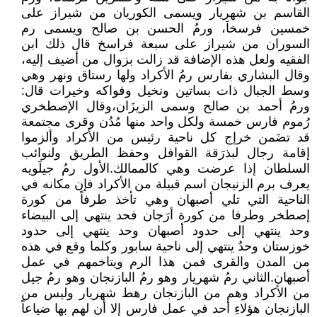
القاسم بن شهريار ويسمى الكوريان من شيراز على
خمسين فرسخاَ، ورمُ الحسن بن صالح ويسمى رم
السوران من شيراز على سبعة فراسخ قال ذلك ابن
الفقيه ولعل هذه الإضافة قد زالت بزوال من أضيف إليه،
وقال البشاري بفارس رمُ الأكراد ولها رستاق ونهر وهي
وسط الجبال ذات بساتين ونخيل وفواكه وخيرات قال:
ورمُ أحمد بن صالح وسمى الزيزَان،وقال الإصطخري
رُموم فارس خمسة ولكل واحد منها مُدُن وقرى مجتمعة
قد تضَمن خرإج كل ناحية رئيس من الأكراد وألزموا
إقامة رجال لبذرَقة القوافل وحفظ الطريق ولنوائب
السلطان إذا عرضت وهي كالممالك.الأول رمُ جيلَويه
يعرف برم الزنيجان اسم قبيلة من الأكراد فإن مكانه في
الناحية التي تلي أصبهان وهي تأخذ طرفاً من كورة
إصطخر وطرفا من كورة أرَجان فحد ينتهي إلى البيضاء
وحد ينتهي إلى حدود أصبهان وحد ينتهي إلى حدود
خوزستان وحدٌ ينتهي إلى ناحية سابور وكلما وقع في هذه
من المدن والقرى فمن هذا الرم ويتاخمهم في عمل
أصبهان.الثاني رمُ شهريار وهو رمُ البازنجان وهو رمُ جيل
من الأكراد وهم من البازنجان رهط شهريار وليس من
البازنجان هؤلاءِ أحد في عمل فارس إلا أن لهم بها ضياعاً