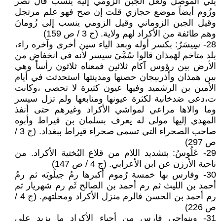
يلي الموصل ولعل الجُبن الزومي إليه ينسب قال نصر
وزُوم أيضاً موضع حجازي قلت إن صح فهو علم مرتجل
وقيل الجبن الزوماني وقيل الزومي ينسب إلى زُومانَ
وهم طائفة من الأكراد لهم ولاية. (ج 3 / ص 159)
28- سِيسَرُ: بكسر أوله وبعد الياء سين أخرى وآخره راء،
بلد متاخم لهَمذان قالوا سُمَّيَ سيسر لأنه في انخفاض من
الأرض بين رؤوس آكام ثلائين فمعناه ثلاثون رأساً وهي
بين همذان وأذربيجان حصنها ومدينتها استحدثت في أيام
الأمين بن الرشميد وفيها عيون كثيرة لا تحصى ،وكانت
ت،دعى صَدخانية لكثرة عيونها ومنابعها ولم تزل سيسر
وما والاها مراعي لمواشي الأكراد وغيرهم حتى أنفذ
المهدي إليها مولى له يعرف بسلمان بن قيراط وأبوه
صاحب الصحراء التي تسمى صحراء قيراط ببغداد. (ج 3 /
ص 297)
29- عَلُوسُ: بتشديد اللام من قلاع البُختية الأكراد. من
ناحية الأرزن عن ابن الأعرابي. (ج 4 / ص 147)
30- وفارس بها خمسة رُموم أكبرها رمُ جيلَويَه ثم رمُ
أحمد بن الليث ثم رم أحمد بن الصالح ثَم رم شهريار ثم
رم أحمد بن الحسن فالرم منزل الأكراد ومحلتهم. (ج 4 /
ص 226)
31- وبنواحي فارس من أحياء الأكراد ما يزيد على