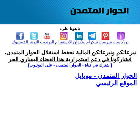
تابعونا على:
بودكاست
بنترست
تيلكرام
لينكدإن
الانستغرام
اليوتيوب
التويتر
الفيسبوك
تبرعاتكم وتبرعاتكن المالية تحفظ استقلال الحوار المتمدن،
فشاركونا في دعم استمرارية هذا الفضاء اليساري الحر
[اشترك في قناة ‫«الحوار المتمدن» على اليوتيوب]
الحوار المتمدن - موبايل
الموقع الرئيسي