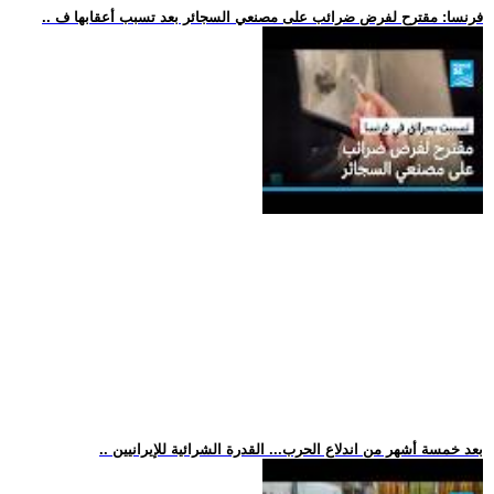
.. فرنسا: مقترح لفرض ضرائب على مصنعي السجائر بعد تسبب أعقابها ف
.. بعد خمسة أشهر من اندلاع الحرب... القدرة الشرائية للإيرانيين