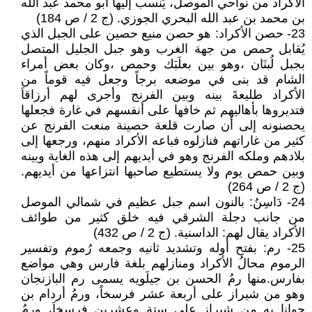
الأكراد من نواحي الموصل، يُنسب إليها أبو محمد عبد الله
بن محمد بن عبد الله البحري الجوزي. (ج 2 / ص 184)
23- حصن الأكراد: هو حصن منيع حصين على الجبل الذي
يُقابل حمص من جهة الغرب وهو جبل الجليل المتصل
بجبل لُبنَان ،وهو بين بعلَبَك وحمص ،وكان بعض أمراء
الشام قد بنى في موضعه برجاً وجعل فيه قوماً من
الأكراد طليعةَ بينه وبين الفرنج وأجرى لهم أرزاقاَ
فتديروها بأهاليهم ثم خافها على أنفسهم في غارة فجعلها
يحصنونه إلى أن صارت قلعة حصينة منعت الفرنج عن
كثير من غاراتهم فنازلوه فباعه الأكراد منهم، ورجعها إلى
بلادهم وملكه الفرنج وهو في أيديهم إلى هذه الغاية وبينه
وبين حمص يوم ولا يستطيع صاحبها انتزاعها من أيديهم.
(ج 2 / ص 264)
24- دَاسِنُ: بالنون اسم جبل عظيم في شمالي الموصل
من جانب دجلة الشرقي فيه خلق كثير من طوائف
الأكراد يقال لهم: الداسنية. (ج 2 / ص 432)
25- رم: بفتح أوله وتشديد ثانيه وجمعه رُموم وتفسير
الرموم محالُ الأكراد ومنازلهم بلغة فارس وهي مواضع
بفارس.منها رمُ الحسن بن جيلَويه يسمى رم البازنجان
وهو من شيراز على أربعة عشر فرسخاً، ورمُ أردام بن
جوانا به من شيراز على ستة وعشرين فرسخاَ، ورمُ