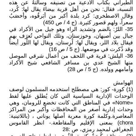
الطبراني بكتاب الأدعية من تصنيفه وسألتهُ عن هذه
النسبة، فقال: نحن من أهل قرية بيضاءَ يقال لها: كُرد،
وقال الاصطخري: كرد بلدة أكبر من أبَرقُوه، وأخصَبُ
سعراً، ولهم قصور كثيرة. (ج 4 / ص 450)
35- اللرُ: بالضم وتشديد الراء وهو جيل من الأكراد في
جبال بين أصبهان، وخوزستان، وتلك النواحي تُعرَف بهم
فيقال بلاد اللر، ويقال لها: لُرِستان، ويقال لها اللُور أيضاً
وقد ذُكرت في موضعها. (ج 5 / ص 16)
36- اليلش: قرية في اللحف من أعمال شرقي الموصل
منها الشيخ عدي بن مسافر الشافعي شيخ الأكراد
وأمامهم وولده. (ج 5 / ص 28)
الهوامش
(1) كورة- كور: هي مصطلح استخدمه المسلمون لوصف
الوحدات الإدارية السياسية التي كان يُطلق عليها لفظ
«Nome» في المناطق التي كانت تخضع للرومان، وهي
وحدات إدارية أصغر من المحافظات وأكبر من المراكز
المعاصرة.وكلمة كورة معربة أصلها يوناني ، (باللاتينية:
chora) بمعنى الإقليم والمقاطعة.- انظر القاموس
الجغرافي لمحمد رمزي، ص :28