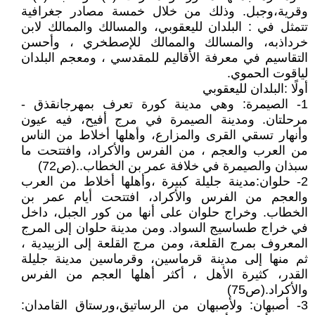
وقرية،وجبل. وذلك من خلال خمسة مصادر جغرافية
تتمثل في : البلدان لليعقوبي، والمسالك والممالك لابن
خرداذبه، والمسالك والممالك للإصطخري ، وأحسن
التقاسيم في معرفة الأقاليم للمقدسي ، ومعجم البلدان
لياقوت الحموي.
أولًا :البلدان لليعقوبي
1- الصيمرة: وهي مدينة كورة تعرف بمهرجانقذق -
مرحلتان. ومدينة الصيمرة في مرج أفيح، فيه عيون
وأنهار تسقي القرى والمزارع، وأهلها أخلاط من الناس
من العرب والعجم ، من الفرس والأكراد، وافتتحت ما
سبذان والصيمرة في خلافة عمر بن الخطاب..(ص72)
2- حلوان:مدينة جليلة كبيرة ،وأهلها أخلاط من العرب
والعجم من الفرس والأكراد، افتتحت أيام عمر بن
الخطاب. وخراج حلوان على أنها من كور الجبل، داخل
في خراج طساسيج السواد. ومن مدينة حلوان إلى المرج
المعروف بمرج القلعة، ومن مرج القلعة إلى الزبيدية ،
ثم منها إلى مدينة قرماسين، وقرماسين مدينة جليلة
القدر، كثيرة الأهل ، أكثر أهلها العجم من الفرس
والأكراد.(ص75)
3- أصبهان: ولأصبهان من الرساتيق،ورستاق القامدان: