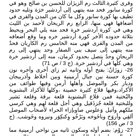
وقرى كثيرة.الثالث رم الزيزَان للحسن بن صالح وهو في
كورة سابور فحد منه ينتهي إلى أردشير خرَة وتليه حدود
تطيف بها كورة سابور وكل ما كان من المدن والقرى في
أضعافها فهي منها، الرابع رم الريحان لأحمد بن الليث
وهي في كورة أردشير خرة فحد منه يلي البحر ويحيط
بثلاثة حدوده الأخر كورة أردشير خره وما وقع أضعافه
من المدن والقرى فهي منه الخامس رم الكارِيان فحدٌ
منه ينتهي إلى سيف بني الصفار وحد ينتهي إلى رم
الريحان وحدٌ يتصل بحدود كرمان، منه إلى أردشير خرة
وهي كلُها في أردشير خرة. (ج 3 / ص 71)
26- زوزَانُ: بفتح أوله وثانيه ثم زاي أخرى وآخره نون
كورة حسنة بين جبال أرمينية وبين أخلاط وأذربيجان
وديار بكر والموصل وأهلها أرمن وفيها طوائف من
الأكراد،وفيها قلاع كثيرة حصينة ،وكلها للأكراد البشنوية
والبُختية فمن قلاع البشنوية قلعة برقة وقلعة بَشير
وللبختية قلعة جُزذَقيل وهي أجل قلعة لهم وهي كرسي
ملكهم وآتيل وَعلوس صاوبإزاء الحراء لأصحاب الموصل
ألقِي وأروَخ وباخَوخه وبَرْخُو وِكنكِوَر ونيروه وخَوشب. (ج
3 / ص 156)
27- زوْم: بضم أوله وسكون ثانيه من نواحي أرمينية مما