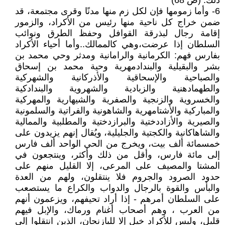
ذلك. (ص 68)
6- وأما زمومها فإن لكل زم منها مدنًا وقرى مجتمعة، قد
ضمن خراج كل ناحية منها رئيس من الأكراد، والزمور
إقامة رجال لبذرقة القوافل وحفظ الطرق ونوائب
السلطان إذا عرضت،وهي كالممالك..وأما أحياء الأكراد
بفارس فهم: الكرمانية والرامانية ومدثر وحي محمد بن
بشر والبقيلية والبندادمهرية وحية محمد بن إسحاق
والصباحية والإسحاقية والأذركانية والشهركية
والطهمادهنية والزبادية والشهروية والبندادكية
والخسروية والزنجية والصفرية والشيهارية والمهركية
والمباركية والأشتامهرية والشاهونية والفراتية والسلمونية
والصيرية والأزاددختية والبرازدختية والمطلبية والممالية
والشاهاكانية والكجتية والجليلية، ويُقال إنهم يزيدون على
خمسمائة ألف بيت، ويخرج من الحي الواحد ألف فارس
إلى مائة فارس، وأقل من ذلك وأكثر، وينتجعون في
المشتا والمصيف على المرعى، إلا القليل منهم على
حدود الصرود والجروم فلا ينتقلون، ولهم من العدة
والبأس والقوة بالرجال والدواب والكراع ما يستصعب
على السلطان أمرهم - إذا أراد تحيفهم، ويزعمون أنهم
من العرب ، وهم أصحاب أغنام ورماك، والإبل فيهم
قليل، وليس للأكراد خيل إلا للبازنجان، الذين انتقلوا إلى