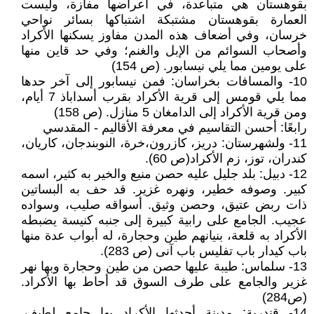
بقوهستان هي متباعدة، في أعراضها مفازة، وليست
العمارة بقوهستان مشتبكة اشتباكها بسائر نواحي
خرسان، وفي أضعاف هذه المدن مفاوز يسكنها الأكراد
وأصحاب السوائم من الإبل والغنم؛ وفي حد قاين منها
على يومين مما يلي نيسابور. (ص 154)
10- والمسافات بخراسان: فمن نيسابور إلى آخر حدها
مما يلي قومس إلى قرية الأكراد بقرب أسداباذ 7 أيام،
ومن قرية الأكراد إلى الدامغان 5 منازل. (ص 158)
رابعًا: أحسن التقاسيم في معرفة الأقاليم - المقدسي
11- ولشهرستان: دريز، كازرون،خرة، النوبندجان، كاريان،
كندران، توز، زم الأكراد(ص 60).
12- دبيل: بلد جليل عليه حصن منيع والخير به كثير، اسمه
كبير. وصوفه خطير، ونهره غزير. قد حف به البساتين
ذات ربض عتيق، وحصن وثيق. أسواقه صليب، وسواده
عجيب. الجامع على رابية كبيرة إلى جنبه كنيسة يضبطه
الأكراد به قلعة، بنيانهم طين وحجارة، له أبواب عدة منها
باب كيدار باب تفليس باب آنى (ص 283).
13- سلماس: طيبة عليها حصن من طين وحجارة وبها نهر
غزير والجامع على طرف السوق قد أحاط بها الأكراد.
(ص284)
14- قندرية: مدينة أحدثها الأكراد بها جامع لطيف.