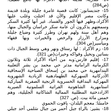
(ص284)
15- جنديسابور: كانت قصبة عامرة جليلة وبلدة قديمة
وكانت مصر الإقليم والآن قد اختلت وغلب عليها
الأكراد،وظهر فيها الجور والفساد. غير أنها كثيرة السكر
وسمعتهم يذكرون أن عامة سكر خراسان والجبال منها،
وهم أهل سنة ولهم نهران وطرز كثيرة وضياع جليلة
ومزارع الأرزاز والرخص والخيرات وبها فقهاء
ومياسير(ص 304).
16- زم الأكراد : لها رستاق ونهر وهي وسط الجبال ذات
بساتين ونخيل وفواكه وخيرات(ص 321).
17- إقليم فارس:وبه من أحياء الأكراد ثلاثة وثلاثون
الكرمانية الرامانية مدثر حي محمد بن بشر الثعلبية
البندامهرية حي محمد بن إسحاق الصباحية الإسحاقية
الأدركانية السهركية الطهمادهنية الزبادية الشهروية
المهركية البنداقية الخسروية الزنجية الصفرية المباركية
استامهرية الشاهونية الفراتية السلمونية الصيرية
الازاددختية المطلبية الممالية الشاكانية الجليلية، وهم
خمس مائة بيت. (ص. 327)
خامسًا: معجم البلدان- ياقوت الحموي
18- بشير: بالراءِ جبل أحمر من جبال سَلمى أحد جبلي