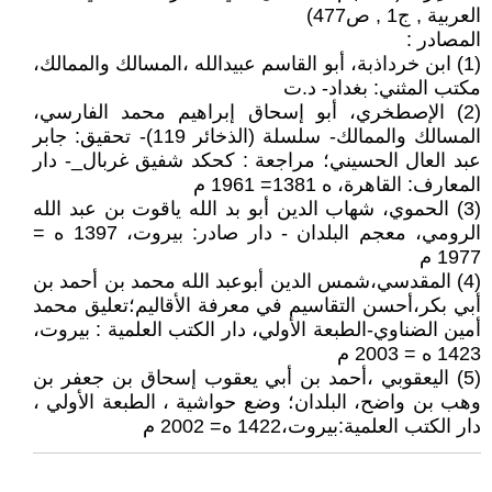
العربیة , ج1 , ص477)
المصادر :
(1) ابن خرداذبة، أبو القاسم عبيدالله ،المسالك والممالك،
مكتب المثني: بغداد- د.ت
(2) الإصطخري، أبو إسحاق إبراهيم محمد الفارسي،
المسالك والممالك- سلسلة (الذخائر 119)- تحقيق: جابر
عبد العال الحسيني؛ مراجعة : كحكد شفيق غربال_- دار
المعارف: القاهرة، ه 1381= 1961 م
(3) الحموي، شهاب الدين أبو بد الله ياقوت بن عبد الله
الرومي، معجم البلدان - دار صادر: بيروت، 1397 ه =
1977 م
(4) المقدسي،شمس الدين أبوعبد الله محمد بن أحمد بن
أبي بكر،أحسن التقاسيم في معرفة الأقاليم؛تعليق محمد
أمين الضناوي-الطبعة الأولي، دار الكتب العلمية : بيروت،
1423 ه = 2003 م
(5) اليعقوبي ،أحمد بن أبي يعقوب إسحاق بن جعفر بن
وهب بن واضح، البلدان؛ وضع حواشية ، الطبعة الأولي ،
دار الكتب العلمية:بيروت،1422 ه= 2002 م