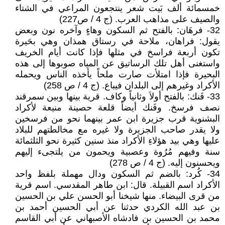
خمسمائة ألف بَيت شعر ينتجعون المراعي في الشتاء
والصيف على مذاهب العرب. (ج 4 / ص227)
32- فرهَان: بالفتح ثم السكون وهاءٍ وآخره نون وبعض
يقول: فراهان، ملاحة في رستاق همذان وهي بحَيرة
تكون أربعة فراسخ في مثلها فإذا كانت أيام الخريف
واستغنى أهل تلك الرساتيق عن المياه صوبوها إلى هذه
البحيرة فإذا امتلأت صارت ملحاً يأخذه الناس ويحمله
الأكراد وغيرهم إلى البلدان فيباع. (ج 4 / ص 258)
33- فَنك: بالفتح أولاَ وثانياً وكاف. قرية بينها وبين سمرقند
نصف فرسخ. وفَنك أيضاً قلعة حصينة منيعة لأكراد
البشنوية قرب جزيرة ابن عمر بينهما نحو من فرسخين
ولا يقدر صاحب الجزيرة ولا غيره مع مخالطتهم للبلاد
عليها وهي بيد هؤلاءِ الأكراد منذ سنين كثيرة نحو الثلثمائة
سنة وفيهم مُرُوة وعصبية ويحمون من يلتجىء إليهم
ويحسنون إليه. (ج 4 / ص 278)
34- كُرد: بالضم ثم السكون ودال مهملة بلفظ واحد
الأكراد اسم القبيلة. قال: ابن طاهر المقدسي. اسم قرية
من قرى البيضاء. منها شيخنا أبو الحسن علي بن الحسين
بن عبد الله الكردي حدثنا عن أبي الحسين أحمد بن
محمد بن الحسين بن فادشاه الأصبهاني عن أبي القاسم