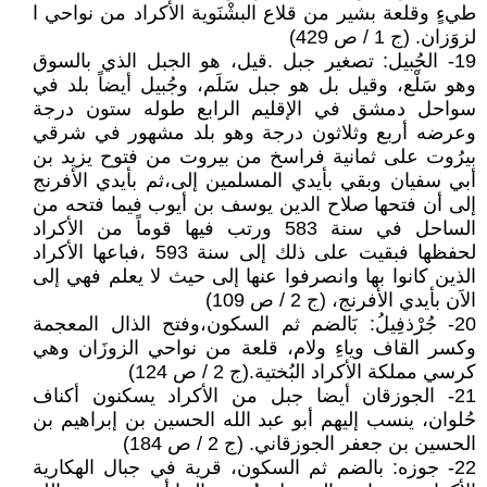
طيءٍ وقلعة بشير من قلاع البشْنَوية الأكراد من نواحي ا
لزوَزان. (ج 1 / ص 429)
19- الجُبيل: تصغير جبل .قيل، هو الجبل الذي بالسوق
وهو سَلْع، وقيل بل هو جبل سَلَم، وجُبيل أيضاً بلد في
سواحل دمشق في الإقليم الرابع طوله ستون درجة
وعرضه أربع وثلاثون درجة وهو بلد مشهور في شرقي
بيرُوت على ثمانية فراسخ من بيروت من فتوح يزيد بن
أبي سفيان وبقي بأيدي المسلمين إلى،ثم بأيدي الأفرنج
إلى أن فتحها صلاح الدين يوسف بن أيوب فيما فتحه من
الساحل في سنة 583 ورتب فيها قوماً من الأكراد
لحفظها فبقيت على ذلك إلى سنة 593 ،فباعها الأكراد
الذين كانوا بها وانصرفوا عنها إلى حيث لا يعلم فهي إلى
الاَن بأيدي الأفرنج، (ج 2 / ص 109)
20- جُرْذفِيلُ: بَالضم ثم السكون،وفتح الذال المعجمة
وكسر القاف وياءِ ولام، قلعة من نواحي الزوزَان وهي
كرسي مملكة الأكراد البُختية.(ج 2 / ص 124)
21- الجوزقان أيضا جبل من الأكراد يسكنون أكناف
حُلوان، ينسب إليهم أبو عبد الله الحسين بن إبراهيم بن
الحسين بن جعفر الجوزقاني. (ج 2 / ص 184)
22- جوزه: بالضم ثم السكون، قرية في جبال الهكارية