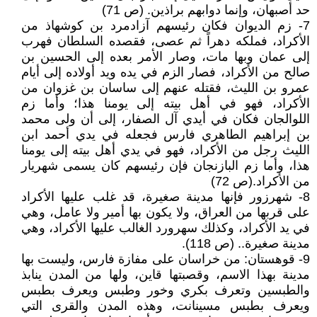
حد أصبهان، وإنما دوابهم براذين. (ص 71)
7- زم الديوان فكان رئيسهم آزادمرد بن كوشهاذ من
الأكراد، فملكه دهراً ثم عصى، فقصده السلطان فهرب
إلى عمان وبها مات، وصار الأمر بعده إلى الحسين بن
صالح من الأكراد، فصار الزم في يده ويد أولاده إلى أيام
عمرو بن الليث، فقتله عنهم إلى ساسان بن غزوان من
الأكراد، فهو في أهل بيته إلى يومنا هذا؛ وأما زم
اللوالجان فكان في أيدي آل الصفار، إلى أن ولى محمد
بن إبراهيم الطاهري فارس فجعله في يدي أحمد ابن
الليث رجل من الأكراد، فهو في يدي أهل بيته إلى يومنا
هذا، وأما زم البازنجان فإن رئيسهم كان يسمى شهريار
من الأكراد.(ص 72)
8- شهرزور فإنها مدينة صغيرة، قد غلب عليها الأكراد
على قربها من العراق، ولا يكون بها أمير ولا عامل، وهي
في يد الأكراد، وكذلك سهرورد الغالب عليها الأكراد، وهي
مدينة صغيرة.. (ص 118).
9- قوهستان: من خراسان على مفازة فارس، وليست بها
مدينة بهذا الاسم، وقصبتها قاين، ولها من المدن ينابذ
والطبسين وتعرف بكري وخور وطبس ويعرف بطبس
ويعرف بطبس مسينانت، وهذه المدن والقرى التي