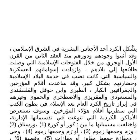
يشَّكل الكرد أحد الأجناس البشرية في الشرق الإسلامي ،
وقد أثبتوا وجودهم ودورهم منذ العقد الثاني من القرن
الأول الهجري من خلال الفتوحات الإسلامية التي وصلت
طلائعها إلي بلادهم ، وازدادت إسهاماتهم العسكرية
والسياسية التي كانت تصب في خدمة البلاد الإسلامية
وحضارتهم بشكل كبير. وقد ساعدت أقلام المؤرخين
والجغرافيين الكبار ، الطبري وابن حوقل والقلقشندي
والمسعودي والمقريزي والاصطخري والحموي وغيرهم
في إبراز تاريخ الكرد العام بعد الإسلام في بطون الكتب
التي سطرتها أقلام هؤلاء المؤرخين. وسوف نستعرض
الأماكن الكردية التي تنوعت في تقسيماتها الإدارية،
واختلفت مسمياتها ما بين : كور أو كورة (1) ،ورستاق (2)
، وزم وجمعها زموم (3) ، أو رَم وجمعها رموم (4) ، وحي
، ومفازة جمعها مفاوز أو مفازات (5)، وقصبة (6) ،