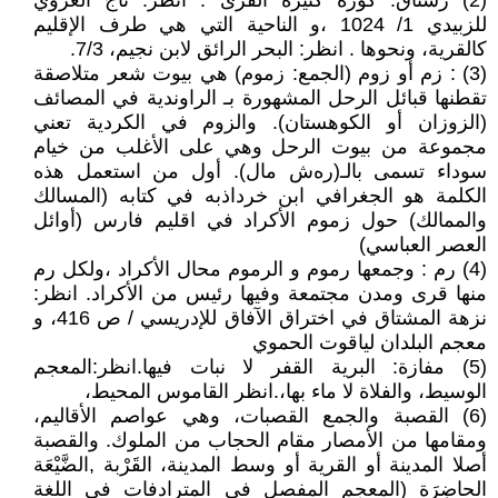
(2) رستاق: كُورَةٌ كثيرة القُرى : انظر: تاج العروي
للزبيدي 1/ 1024 ،و الناحية التي هي طرف الإقليم
كالقرية، ونحوها . انظر: البحر الرائق لابن نجيم، 7/3.
(3) : زم أو زوم (الجمع: زموم) هي بيوت شعر متلاصقة
تقطنها قبائل الرحل المشهورة بـ الراوندية في المصائف
(الزوزان أو الكوهستان). والزوم في الكردية تعني
مجموعة من بيوت الرحل وهي على الأغلب من خيام
سوداء تسمى بالـ(ره‌ش مال). أول من استعمل هذه
الكلمة هو الجغرافي ابن خرداذبه في كتابه (المسالك
والممالك) حول زموم الأكراد في اقليم فارس (أوائل
العصر العباسي)
(4) رم : وجمعها رموم و الرموم محال الأكراد ،ولكل رم
منها قرى ومدن مجتمعة وفيها رئيس من الأكراد. انظر:
نزهة المشتاق في اختراق الآفاق للإدريسي / ص 416، و
معجم البلدان لياقوت الحموي
(5) مفازة: البرية القفر لا نبات فيها.انظر:المعجم
الوسيط، والفلاة لا ماء بها،.انظر القاموس المحيط،
(6) القصبة والجمع القصبات، وهي عواصم الأقاليم،
ومقامها من الأمصار مقام الحجاب من الملوك. والقصبة
أصلا المدينة أو القرية أو وسط المدينة، القَرْبة ,الضَّيْعَة
الحاضِرَة (المعجم المفصل في المترادفات في اللغة