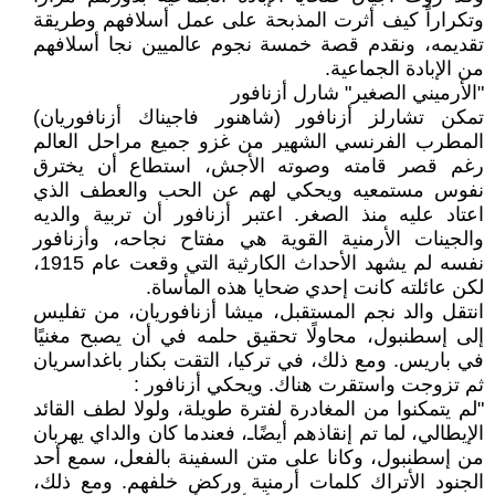
وتكراراً كيف أثرت المذبحة على عمل أسلافهم وطريقة
تقديمه، ونقدم قصة خمسة نجوم عالميين نجا أسلافهم
من الإبادة الجماعية.
"الأرميني الصغير" شارل أزنافور
تمكن تشارلز أزنافور (شاهنور فاجيناك أزنافوريان)
المطرب الفرنسي الشهير من غزو جميع مراحل العالم
رغم قصر قامته وصوته الأجش، استطاع أن يخترق
نفوس مستمعيه ويحكي لهم عن الحب والعطف الذي
اعتاد عليه منذ الصغر. اعتبر أزنافور أن تربية والديه
والجينات الأرمنية القوية هي مفتاح نجاحه، وأزنافور
نفسه لم يشهد الأحداث الكارثية التي وقعت عام 1915،
لكن عائلته كانت إحدي ضحايا هذه المأساة.
انتقل والد نجم المستقبل، ميشا أزنافوريان، من تفليس
إلى إسطنبول، محاولًا تحقيق حلمه في أن يصبح مغنيًا
في باريس. ومع ذلك، في تركيا، التقت بكنار باغداسريان
ثم تزوجت واستقرت هناك. ويحكي أزنافور :
"لم يتمكنوا من المغادرة لفترة طويلة، ولولا لطف القائد
الإيطالي، لما تم إنقاذهم أيضًاـ، فعندما كان والداي يهربان
من إسطنبول، وكانا على متن السفينة بالفعل، سمع أحد
الجنود الأتراك كلمات أرمنية وركض خلفهم. ومع ذلك،