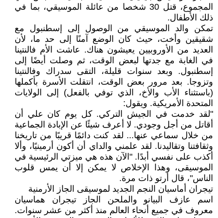
المجموع، قتل 30 شخصا من عائلة الموسيقي، بما في
ذلك الأطفال.
تمكن والد الموسيقي من الوصول إلى إسطنبول مع
شقيقين وأخت، حيث كان الوضع آمنًا إلى حد ما، لأن
العديد من الأوروبيين يعيشون هناك. عاشت الأم فالنتينا
في الغابة مع جدتها لبعض الوقت، ثم وصلت أيضًا إلى
إسطنبول. وبعد سنوات قليلة، التقى سدراك وفالنتينا
وتزوجا. بعد مرور بعض الوقت، انتقلت الأسرة بأكملها
(باستثناء الأب والأخ، الذي توفي بالفعل) إلى الولايات
المتحدة الأمريكية. ويقول:
"لقد خدمت في الجيش التركي. كل يوم كان علي أن
أقاتل من أجل وجودي. لا أعرف شيئًا عن الإبادة الجماعية
من خلال سماعي عنها... لقد كنت دائمًا قريبًا من تاريخنا
وثقافتنا وتقاليدنا. لقد علمني والداي أن أكون أرمينيًا، وألا
أكذب على نفسي أبدًا. "الآن هذه هي ميزتي الرئيسية في
الموسيقى، وهذا الإخلاص لا يمكن إلا أن يمس قلوب
الناس"، قال أرتو ذات مرة.
تيجران أماسيان النجم الجديد لموسيقى الجاز الأرمنية
اسم عازف البيانو والملحن الجاز تيجران هماسيان
معروف في جميع أنحاء العالم منذ أكثر من عشر سنوات.