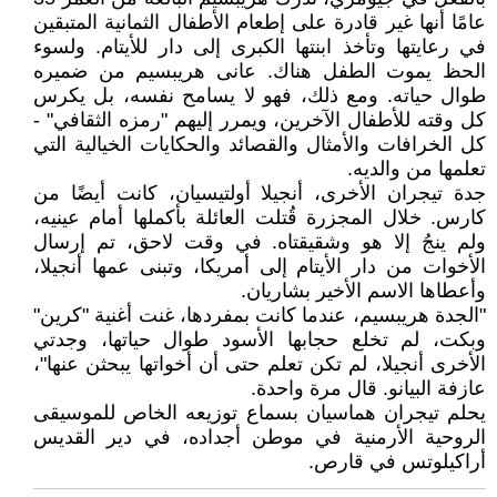
عامًا أنها غير قادرة على إطعام الأطفال الثمانية المتبقين
في رعايتها وتأخذ ابنتها الكبرى إلى دار للأيتام. ولسوء
الحظ يموت الطفل هناك. عانى هريبسيم من ضميره
طوال حياته. ومع ذلك، فهو لا يسامح نفسه، بل يكرس
كل وقته للأطفال الآخرين، ويمرر إليهم "رمزه الثقافي" -
كل الخرافات والأمثال والقصائد والحكايات الخيالية التي
تعلمها من والديه.
جدة تيجران الأخرى، أنجيلا أولتيسيان، كانت أيضًا من
كارس. خلال المجزرة قُتلت العائلة بأكملها أمام عينيه،
ولم ينجُ إلا هو وشقيقتاه. في وقت لاحق، تم إرسال
الأخوات من دار الأيتام إلى أمريكا، وتبنى عمها أنجيلا،
وأعطاها الاسم الأخير بشاريان.
"الجدة هريبسيم، عندما كانت بمفردها، غنت أغنية "كرين"
وبكت، لم تخلع حجابها الأسود طوال حياتها، وجدتي
الأخرى أنجيلا، لم تكن تعلم حتى أن أخواتها يبحثن عنها"،
عازفة البيانو. قال مرة واحدة.
يحلم تيجران هماسيان بسماع توزيعه الخاص للموسيقى
الروحية الأرمنية في موطن أجداده، في دير القديس
أراكيلوتس في قارص.