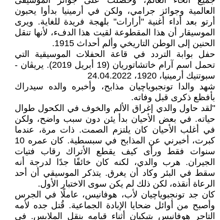
جميع أنحاء العالم، وحصلت على جوائز الموسيقى
العالمية وجوائز جرامي، ولكن في أرمينيا بدأوا يحبون
أرتو بعد أداء أغنية "أرارات" بلهجة فريدة للغاية. ويرى
الموسيقار أن هذا المقطوعة لقيت هذا الدفء، لأنها تنقل
الحنين إلى الوطن التاريخي وألم أحداث 1915.
حفل بوابة التردد في قاعة الحفلات الموسيقية التي
تحمل اسم آرام خاتشاتوريان (19 أبريل 2019). يريڨان -
سبوتنيك أرمينيا، 1920، 24.04.2022
شهد والدا تونجبوياچيان مذابح، وأخبره والده سيدراك
بأفظع ذكرى قبل وفاته.
"لقد حاول والدي إغراق الألم والخوف في الكحول طوال
حياته. في بعض الأحيان بدأ يئن دون سبب واضح، ولكن
في أغلب الأحيان كان يلتزم الصمت. ذات مرة، عندما
كبرت، أخبرني عن المذابح في سبسطية. كان عمره 10
سنوات فقط ورأى كيف يقطع الأتراك رقاب فتيات
الجيران. هرب والدي، لكنه كان خائفًا جدًا لدرجة أنه
سقط في البئر وكاد أن يغرق. يتذكر الموسيقي أن أحد
الرعاة أنقذه، لكن ذلك لم يكن سوى الاختبار الأول.
كان جد تونجبوياچيان لأب، هوفانيس، عاملًا في الجرس
وأصبح من أوائل ضحايا الإبادة الجماعية. قُتل جده لأمه
التاجر هوفانيس بتيكيان أثناء قيامه بنقل الملابس. في