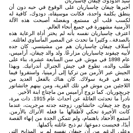
سيد الدودوك چيفان چاسباريان
أجبرها چيفان چاسباريان على الوقوع في حبه دون أن
ينطق بكلمة واحدة، فكانت موسيقاه، دودوك، كافية له
لكسب قلب أي مستمع. وبفضله أصبحت هذه الآلة
الأرمنية مشهورة في جميع أنحاء العالم.
اعترف چاسباريان نفسه بأنه لم يختر أداة الرعاية هذه
بالصدفة.، وكثيرا ما تحدث عن المصير المأساوي لعائلته.
أسلاف چيفان چاسباريان هم من مشيتسي. كان جده
لأبيه چيفوند چاسباريان مزارعًا. ولد والد چيفان، أراميس،
عام 1898 في موش. في سن السابعة عشرة، بناء على
طلب والده، تطوع في جيش الجنرال أندرانيك. وبهذا
الجيش عبر الأرمن من تركيا إلى أرمينيا، واستقروا فيما
بعد في قرية سولاك. كان هناك بالفعل العديد من
اللاجئين من موش في تلك القرية، ومن بينهم خاتشاتور
چريچوريان. كما تزوج أراميس من ماچتاچ ابنة الأخير.
نادراً ما تحدثت العائلة عن أحداث عام 1915. ذات مرة،
وبخ جد چيفان، خاتشاتور، زوجته جدته مرجريت، عندما
كانت الأخيرة تحكي لأطفالها ما فعله الأتراك بالأرمن.
استمع الأحفاد باهتمام، ولم تتمكن الجدة من إنهاء القصة
أبدًا، فحبست دموعها. تم ذبح عائلته بأكملها.
وعلى الرغم من أن چيفان نفسه لم ير المذابح التي