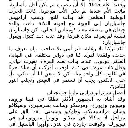
وقعت عام 1915، إلا أن مصيره لم يكن أقل مأساوية.
ماتت الأم عندما لم يكن الأب موجودا. كانت الحرب
الوطنية العظمى قد بدأت للتو، وذهب أرامييس
چاسباريان إلى الجبهة مع إخوته الثلاثة. دفنت والدة
چيفان في منطقة معبد كوميتاس الحالي، لكن چاسباريان
نفسه لم يعرف مكان قبرها، وقد عذبه ذلك كثيرًا. ويقول
چاسباريان:
"لقد تركنا بلا رعاية، قبر أمي بلا صاحب. ولم نعرف ما
حدث، وفقدنا قبره. كنا في دوائر مختلفة. في النهاية،
أنقذني دودوك. عندما بدأت تعلم العزف، تغيرت حياتي.
وقال ذات مرة: "في ذلك الوقت، أدركت أن هناك حزنًا
في قلوب كل واحد منا، لكن لا ينبغي لنا أن نبكي، بل
على العكس، يجب أن نستمر في العيش ونجلب النور
للناس".
أفضل سوبرانو درامي ماريا چوليچينان
وقد أشاد به الجمهور الأكثر تطلبًا في فيينا وروما،
وميونيخ وزيورخ، وموسكو وسانت بطرسبرج، وشيكاغو
وسان فرانسيسكو، وطوكيو وسيدني. لقد تألق على
مراحل لا سكالا في ميلانو، وأوبرا متروبوليتان في
نيويورك، وكوفنت جاردن في لندن، وأوبرا الباستيل في