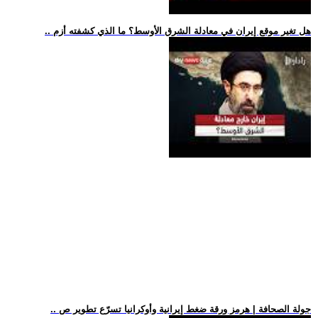
.. هل تغير موقع إيران في معادلة الشرق الأوسط؟ ما الذي كشفته أزم
.. جولة الصحافة | هرمز ورقة ضغط إيرانية وأوكرانيا تسرّع تطوير ص