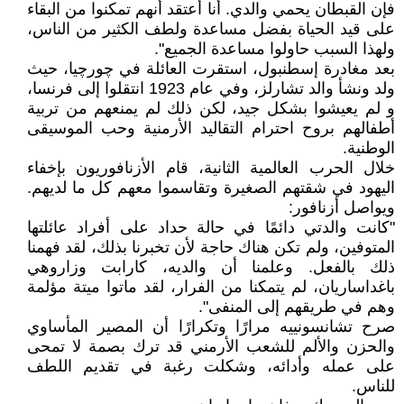
فإن القبطان يحمي والدي. أنا أعتقد أنهم تمكنوا من البقاء
على قيد الحياة بفضل مساعدة ولطف الكثير من الناس،
ولهذا السبب حاولوا مساعدة الجميع".
بعد مغادرة إسطنبول، استقرت العائلة في چورچيا، حيث
ولد ونشأ والد تشارلز، وفي عام 1923 انتقلوا إلى فرنسا،
و لم يعيشوا بشكل جيد، لكن ذلك لم يمنعهم من تربية
أطفالهم بروح احترام التقاليد الأرمنية وحب الموسيقى
الوطنية.
خلال الحرب العالمية الثانية، قام الأزنافوريون بإخفاء
اليهود في شقتهم الصغيرة وتقاسموا معهم كل ما لديهم.
ويواصل أزنافور:
"كانت والدتي دائمًا في حالة حداد على أفراد عائلتها
المتوفين، ولم تكن هناك حاجة لأن تخبرنا بذلك، لقد فهمنا
ذلك بالفعل. وعلمنا أن والديه، كارابت وزاروهي
باغداساريان، لم يتمكنا من الفرار، لقد ماتوا ميتة مؤلمة
وهم في طريقهم إلى المنفى".
صرح تشانسونييه مرارًا وتكرارًا أن المصير المأساوي
والحزن والألم للشعب الأرمني قد ترك بصمة لا تمحى
على عمله وأدائه، وشكلت رغبة في تقديم اللطف
للناس.