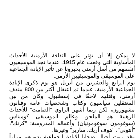
لا يمكن إلا أن تؤثر على الثقافة الأرمنية الأحداث
المأساوية التي وقعت عام 1915. عندما نجد الموسيقيون
أنفسهم من أصل أرمني يخبرونا عن تأثير الإبادة الجماعية
على الموسيقى والموسيقيين الأرمن.
يوم الرابع والعشرين من أبريل هو يوم ذكرى الإبادة
الجماعية الأرمنية، عندما تم اعتقال أكثر من 800 مثقف
أرمني، وقتلهم لاحقًا في إسطنبول. وكان من بين
المعتقلين سياسيون وكتاب وشخصيات عامة وفنانون
مشهورون، لكن ربما أشهر الراوي "الصامت" للأحداث
الرهيبة هو الملحن وعالم الموسيقى كوميتاس
(سوغومون سوغومونيان) وأعماله المدروسة: "كرنك"،
"أنتوني"، "هوف أريك، سارير" وغيرها.
وقد روت أجيال ضحايا الإبادة الجماعية بدورهم مراراً