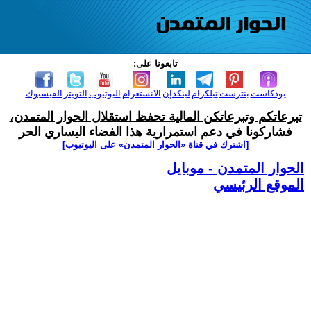
تابعونا على:
بودكاست
بنترست
تيلكرام
لينكدإن
الانستغرام
اليوتيوب
التويتر
الفيسبوك
تبرعاتكم وتبرعاتكن المالية تحفظ استقلال الحوار المتمدن،
فشاركونا في دعم استمرارية هذا الفضاء اليساري الحر
[اشترك في قناة ‫«الحوار المتمدن» على اليوتيوب]
الحوار المتمدن - موبايل
الموقع الرئيسي