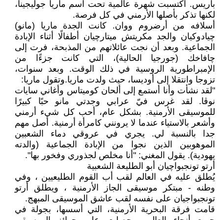
باريس. اكتسبت شهرة عالمية تحت اسم ماريا جوليجينا،
لكنها تذكر بأصلها الأرمني في كل فرصة.
أسلافه من أرضروم ووان. كانت الجدة ماريا (مانو)
چيادوكيان والجد مكريتش ميتارچيان أطفالًا أثناء الإبادة
الجماعية. وبعد أن نجت عائلاتهم من المذبحة، فرت إلى
چافاخك (جورجيا الحالية)، التي كانت جزءًا من
الإمبراطورية الروسية في ذلك الوقت. وبعد سنوات،
تزوجا وانتقلا إلى أوديسا، حيث ولدت ماريا.وتقول ماريا:
"لقد نشأت وأنا أستمع إلى ألحان كوميتاس وأغاني سايات
نوڨا. لقد غرس فيّ عرابي وجدتي مانو حبًا كبيرًا
للموسيقى الأرمنية. بشكل عام، أحب كل شيء أرمني
وأشعر بالاستياء عندما لا يرونني كامرأة أرمنية. أصل مهم
جدا بالنسبة لي. يجري في عروقي دماء الشعبين
الموهوبين الذين نجوا من الإبادة الجماعية (والدته
يهودية). يقول المغني: "أنا مخلص لجذوري وفخور بها".
أرتو تونجبواچيان أبو الطليعة الشعبية
يُطلق عليه في العالم لقب أب القوم الطليعيين ، وفي
وطنه - مبتكر موسيقى الجاز الأرمنية ، ويطلق أرتو
تونجبواجيان على نفسه لقب عاشق الموسيقى المبهج.
قامت فرقة البحرية الأرمنية، التي أسسها، بجولة في