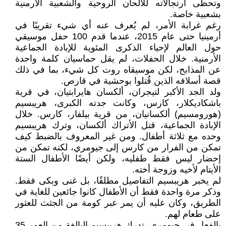
وتحظى ارتجالاته للألحان الروحية والشعبية الأرمنية
بشعبية خاصة.
رغم غرابة الأمر، لم يُعرف عنه أي شيء تقريبًا في
أرمينيا حتى عام 2015، عندما قدم 100 حفل موسيقي
حول العالم لإحياء الذكرى المئوية للإبادة الجماعية
الأرمنية. خلال الحفلات، لم يقل حماسيان كلمة واحدة
عن المذابح، لكن موسيقاه روت كل شيء، بما في ذلك
قصة أسلافه الذين قُتلوا بوحشية في قارص.
ولد الجد الأكبر لتيجران، ألكسان هايرابتيان، في قرية
باشكاديكلار، كارس، وكانت جدته الكبرى، هريبسيم
(هورومسيم) ألكسانيان، من قرية بيلفار، كارس. خلال
الإبادة الجماعية، قتل الأتراك ألكسان، وترك هريبسيم
وحده مع ثلاثة أطفال. ومن غير المعروف بالضبط كيف
تمكن من الفرار من كارس إلى جيومري، لكنه تمكن من
إحضار ليس فقط طفليه، ولكن أيضًا الأطفال الستة
الأيتام لأخيه وزوجة أخته.
لم يخبر هريبسيم التفاصيل مطلقًا، بل غنى وبكى فقط.
وذكر مرة واحدة فقط أن الأطفال كانوا جائعين للغاية في
الطريق، وكان عليه أن يمر عبر كومة من الجثث للعثور
على طعام لهم.
بالفعل في جيومري، تدرك هريبسيم البالغة من العمر 35