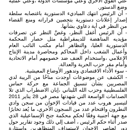
علي القوي الأخري وعلي مؤسسات الدولة ،وعلي عملية
وضع الدستور.
- أن الرئيس انتهك المباديء الدستورية باغتصابه سلطة
إصدار إعلانات دستورية بتحصين قراراته ومنع القضاء
من النظر في أية دعاوي بشأنها.
- أن الرئيس أغفل النظر، وغضَّ التظر عن تصرفات
مؤيديه المناهضة للديمقراطية مثل حصار المحكمة
الدستورية العليا، والتظاهر أمام مكتب النائب العام
وأعمال الشغب داخل المحاكم ومحاصرة مدينة الإنتاج
الإعلامي ،واستخدام العنف ضد خصومهم أمام الاتحادية
وأمام مقر حزب الحرية والعدالة.
- سوء الأداء الاقتصادي وتدهور الأوضاع المعيشية.
- الكشف عن موضوعات أوجدت مناخًا من الريبة لدي
المصريين بشأن تنسيق الجماعة مع حركة حماس
الفلسطينية وحزب الله اللبناني ،إبان الاضطراب الذي تلا
الصدامات الواسعة التي شهدتها مصر في 28 يناير 2011
لتيسير هروب عدد من قيادات الإخوان من سجن وادي
النطرون واقتحام عدد من السجون الأخري، ما يُعد تخابرًا
مع جهة أجنبية وفقًا لحكم محكمة جنح الإسماعيلية الذي
صدر أثناء حكم الرئيس ، أضف إلي ذلك وجود تقارير حول
دور لعناصر الإخوان لاستهداف المتظاهرين واستثارة