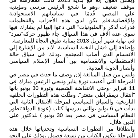
ويمكن القول إنه مع بداية 2013 كانت المعارضة في
موقف ضعيف ،وهو ما شجع الرئيس مرسي ومؤيديه
علي المضي قُدمًا في سياساتهم الاستحواذية
والإقصائية.فلم يكن لدي هذه الأحزاب والتنظيمات
قدرات تُذكر و"المليونيات" التي دعوا إليها لم يشارك فيها
سوي عدة آلاف في هذا السياق. جاء ظهور حركة"تمرد"
في نهاية شهر أبريل 2013 بمثابة طوق النجاة للمعارضة.
وإضافة إلي فشل النخبة السياسية، لابد من الإشارة إلي
الانقسام الذي أصاب المجتمع ،وذلك في سياق حالة
الاستقطاب والانقسامية بين أنصار الإسلام السياسي
وأنصار الدولة المدنية.
وليس من قبيل المبالغة إذن وصف ما حدث في مصر في
المرحلة التي أعقبت ثورة يناير وتنحي الرئيس مبارك في
11 فبراير ،وحتي الانتفاضة الشعبية وثورة 30 يونيو بأنها
"انتقال ديمقراطي متعثر". ومثَّلت هذه التطورات الخلفية
التاريخية والسياق السياسي لمرحلة الانتقال الثانية التي
بدأت في 6 يوليو ،والتي يدرسها كتاب (عودة الدولة:تطور
النظام السياسي في مصر بعد 30 يونيو ) للدكتور علي
الدين هلال.
وانطلاقا من التطورات السياسية وتحدياتها خلال هذه
المرحلة يتكون الكتاب من تسعة فصول ،وذلك علي النحو