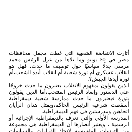
أثارت الانتفاضة الشعبية التي غطت مجمل محافظات
مصر في 30 يونيو وما تلاها من عزل الرئيس محمد
مرسي جدلًا سياسيًا حول توصيف ما حدث، فهل هو
انقلاب عسكري أم ثورة شعبية أم انقلاب أيده الشعب،أم
ثورة أيدها الجيش؟.
الذين يقولون بمفهوم الانقلاب يعتبرون ما حدث خروجًا
علي الدستور وإبعاد الرئيس المنتخب،أما الذين يقولون
بثورة فيعتبرون ما حدث ممارسة شعبية ديمقراطية
أسقطت شرعية الرئيس الحاكم،ويمثل هذان الرأيان
اتجاهين ومدرستين في فهم الديمقراطية.
المدرسة الأولي والتي تعرف بالديمقراطية الإجرائية أو
الرسمية ، ويعتبر أنصارها أن الديمقراطية هي مجموعة
من الترتيبات المؤسسية لاتخاذ القرارات والسياسات