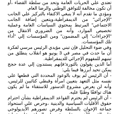
تعتدي علي الحريات العامة وتحد من سلطة القضاء ،أو
أن تكون مخالفة للتوافق الوطني والرضا العام.
ومؤدي ما تقدم أنه لا ينبغي الاكتفاء بالتركيز علي الجانب
"الإجرائي" من الديمقراطية،ويتعين إضافة الجانب
الاجتماعي" المرتبط بمحتوي السياسات العامة وعملية
تخصيص الموارد، وأنه من الضروري الانتقال من
"الإجراءات" إلي المضمون" ومن المؤسسات إلي "أداء
تلك المؤسسات.
وفي ضوء التحليل فإن تبني مؤيدي الرئيس مرسي لفكرة
أن ما حدث في مصر في 3 يونيو هو انقلاب ينطلق من
تبنيهم للمفهوم الإجرائي للديمقراطية.
أما الذين يقولون بالثورة؛فإنهم يستندون إلي عدة حجج
يمكن تحيد أبرزها فيما يلي:
- أن الرئيس لم يوف بالوعود المحددة التي قطعها علي
نفسه مثل التعهد بتعيين امرأة وقبطي كنائبين للرئيس،
وأنه لن يعرض مشروع الدستور للاستفتاء ما لم يكون
هناك توافقًا وطنيًا عليه.
- أن الرئيس لم يحترم القواعد الديمقراطية بشأن احترام
حقوق الأقليات السياسية والدينية ،وحرص علي استحواذ
جماعة الإخوان بالسلطة وفرض تصورهم الأيديولوجي