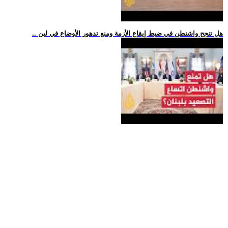
.. هل تنجح واشنطن في ضبط إيقاع الأزمة ومنع تدهور الأوضاع في لبن