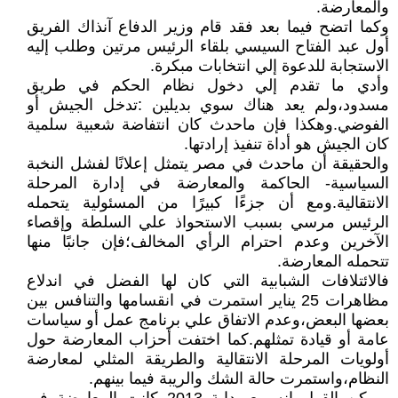
والمعارضة.
وكما اتضح فيما بعد فقد قام وزير الدفاع آنذاك الفريق
أول عبد الفتاح السيسي بلقاء الرئيس مرتين وطلب إليه
الاستجابة للدعوة إلي انتخابات مبكرة.
وأدي ما تقدم إلي دخول نظام الحكم في طريق
مسدود،ولم يعد هناك سوي بديلين :تدخل الجيش أو
الفوضي.وهكذا فإن ماحدث كان انتفاضة شعبية سلمية
كان الجيش هو أداة تنفيذ إرادتها.
والحقيقة أن ماحدث في مصر يتمثل إعلانًا لفشل النخبة
السياسية- الحاكمة والمعارضة في إدارة المرحلة
الانتقالية.ومع أن جزءًا كبيرًا من المسئولية يتحمله
الرئيس مرسي بسبب الاستحواذ علي السلطة وإقصاء
الآخرين وعدم احترام الرأي المخالف؛فإن جانبًا منها
تتحمله المعارضة.
فالائتلافات الشبابية التي كان لها الفضل في اندلاع
مظاهرات 25 يناير استمرت في انقسامها والتنافس بين
بعضها البعض،وعدم الاتفاق علي برنامج عمل أو سياسات
عامة أو قيادة تمثلهم.كما اختفت أحزاب المعارضة حول
أولويات المرحلة الانتقالية والطريقة المثلي لمعارضة
النظام،واستمرت حالة الشك والريبة فيما بينهم.