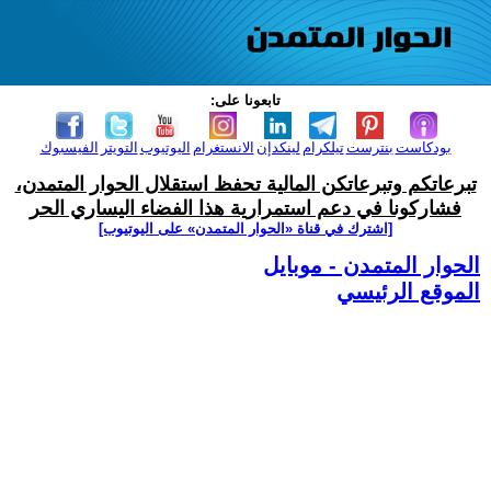
تابعونا على:
بودكاست
بنترست
تيلكرام
لينكدإن
الانستغرام
اليوتيوب
التويتر
الفيسبوك
تبرعاتكم وتبرعاتكن المالية تحفظ استقلال الحوار المتمدن،
فشاركونا في دعم استمرارية هذا الفضاء اليساري الحر
[اشترك في قناة ‫«الحوار المتمدن» على اليوتيوب]
الحوار المتمدن - موبايل
الموقع الرئيسي