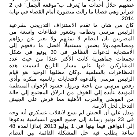
غضبهم خلال أحداث ما يًعرف ب"موقعة الجمل" في 2
فبراير وهي قضايا ما زالت منظورة أمام القضاء في نهاية
2014.
كان من شان ما تقدم الاستنزاف التدريجي لشرعية
الرئيس مرسي ونظامه وشعور قطاعات واسعة من
المصريين بان النظام لا يمثلهم ولا يعبر عن رؤاهم
ومصالحهم،ولا يضمن مستقبلًا أفضل ما دفعهم إلي
الاستجابة لدعوات التظاهر في 30 يونيو في شكل
تجمعات جماهيرية كانت الأكثر عددًا من حيث عدد
المشاركين فيها علي مسار التاريخ اتسمت هذه
المظاهرات بالسلمية ،وكان مطلبها الوحيد هو قيام
الرئيس مرسي بالدعوة لانتخابات رئاسية مبكرة وأدي
رفض مرسي من ناحية ونزول حشود الإخوان المنتظمة
المؤيدة لتأيده إلي الخوف من انزلاق المجتمع إلي حالة
من الفوضي والحرب الأهلية مما فرض علي الجيش
التدخل لحل الأزمة.
ويدل علي أن الجيش لم يسع لانقلاب عسكري أنه وجه
في 23 يونيو رسالة إلي جميع القوي السياسية يدعوها
إلي التوافق فيما بينها في 1 يوليو 2013 إنذارًا لمدة 48
ساعة يطلب فيه حل المشكلة القائمة بين النظام