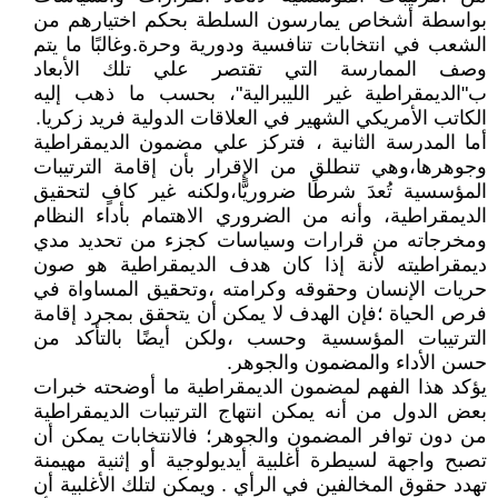
بواسطة أشخاص يمارسون السلطة بحكم اختيارهم من
الشعب في انتخابات تنافسية ودورية وحرة.وغالبًا ما يتم
وصف الممارسة التي تقتصر علي تلك الأبعاد
ب"الديمقراطية غير الليبرالية"، بحسب ما ذهب إليه
الكاتب الأمريكي الشهير في العلاقات الدولية فريد زكريا.
أما المدرسة الثانية ، فتركز علي مضمون الديمقراطية
وجوهرها،وهي تنطلق من الإقرار بأن إقامة الترتيبات
المؤسسية تُعدَ شرطًا ضروريًّا،ولكنه غير كافٍ لتحقيق
الديمقراطية، وأنه من الضروري الاهتمام بأداء النظام
ومخرجاته من قرارات وسياسات كجزء من تحديد مدي
ديمقراطيته لأنة إذا كان هدف الديمقراطية هو صون
حريات الإنسان وحقوقه وكرامته ،وتحقيق المساواة في
فرص الحياة ؛فإن الهدف لا يمكن أن يتحقق بمجرد إقامة
الترتيبات المؤسسية وحسب ،ولكن أيضًا بالتأكد من
حسن الأداء والمضمون والجوهر.
يؤكد هذا الفهم لمضمون الديمقراطية ما أوضحته خبرات
بعض الدول من أنه يمكن انتهاج الترتيبات الديمقراطية
من دون توافر المضمون والجوهر؛ فالانتخابات يمكن أن
تصبح واجهة لسيطرة أغلبية أيديولوجية أو إثنية مهيمنة
تهدد حقوق المخالفين في الرأي . ويمكن لتلك الأغلبية أن