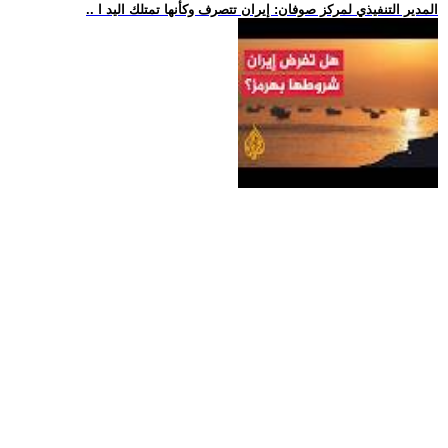
.. المدير التنفيذي لمركز صوفان: إيران تتصرف وكأنها تمتلك اليد ا