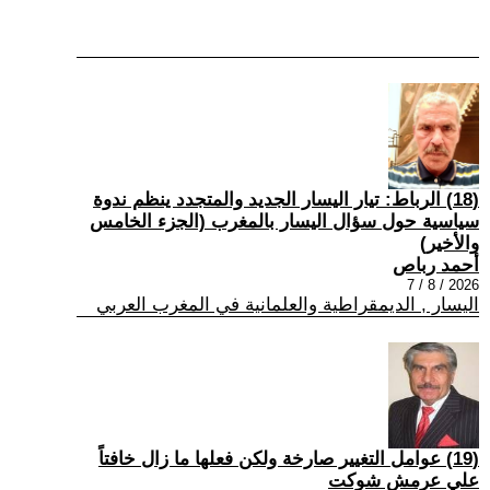
(18) الرباط: تيار اليسار الجديد والمتجدد ينظم ندوة
سياسية حول سؤال اليسار بالمغرب (الجزء الخامس
والأخير)
أحمد رباص
2026 / 8 / 7
اليسار , الديمقراطية والعلمانية في المغرب العربي
(19) عوامل التغيير صارخة ولكن فعلها ما زال خافتاً
علي عرمش شوكت