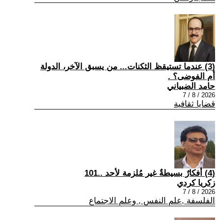
(3) عندما تستيقظ الثكنات... من يسبق الآخر، الدولة
أم الفوضى؟ .
حامد الضبياني
2026 / 8 / 7
قضايا ثقافية
(4) أفكارٌ بسيطةٌ غير مُلزمة لأحد ..101
زكريا كردي
2026 / 8 / 7
الفلسفة ,علم النفس , وعلم الاجتماع