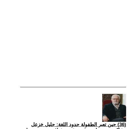
(36) حين تعبر الطفولة حدود اللغة: جليل خزعل