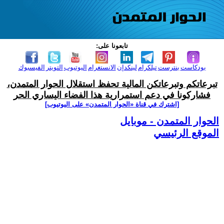
تابعونا على:
بودكاست
بنترست
تيلكرام
لينكدإن
الانستغرام
اليوتيوب
التويتر
الفيسبوك
تبرعاتكم وتبرعاتكن المالية تحفظ استقلال الحوار المتمدن،
فشاركونا في دعم استمرارية هذا الفضاء اليساري الحر
[اشترك في قناة ‫«الحوار المتمدن» على اليوتيوب]
الحوار المتمدن - موبايل
الموقع الرئيسي