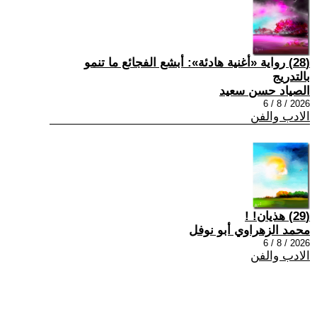
(28) رواية «أغنية هادئة»: أبشع الفجائع ما تنمو
بالتدريج
الصياد حسن سعيد
2026 / 8 / 6
الادب والفن
(29) هذيان! !
محمد الزهراوي أبو نوفل
2026 / 8 / 6
الادب والفن