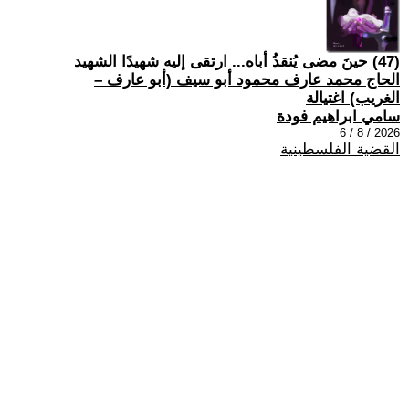
(47) حينَ مضى يُنقذُ أباه... ارتقى إليه شهيدًا الشهيد
الحاج محمد عارف محمود أبو سيف (أبو عارف –
الغريب) اغتيالة
سامي ابراهيم فودة
2026 / 8 / 6
القضية الفلسطينية