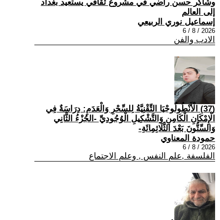
وشاكر حسن راضي في مشروع ثقافي يستعيد بغداد
إلى العالم
إسماعيل نوري الربيعي
2026 / 8 / 6
الادب والفن
(37) الْأَنْطُولُوجْيَا التِّقْنِيَّةُ لِلسِّحْرِ وَالْعَدَمِ: دِرَاسَةٌ فِي
الْإِمْكَانِ الْكَامِنِ وَالتَّشْكِيلِ الْوُجُودِيِّ -الجُزْءُ الثَّانِي
وَالسِّتُّونَ بَعْدَ الثَّلَاثِمِائَةِ-
حمودة المعناوي
2026 / 8 / 6
الفلسفة ,علم النفس , وعلم الاجتماع