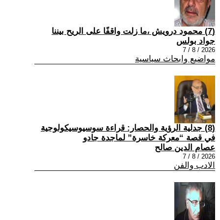
(7) محمود درويش ،ما زلت واقفًا على الريح بيننا
جواد بولس
2026 / 8 / 7
مواضيع وابحاث سياسية
(8) جدلية الرؤية والحصار: قراءة سوسيوسيكولوجية
في قصة “معركة خاسرة” لماجدة جادو
عصام الدين صالح
2026 / 8 / 7
الادب والفن