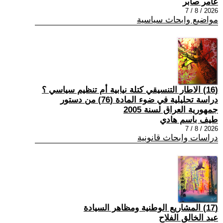
عامر صابر
2026 / 8 / 7
مواضيع وابحاث سياسية
(16) الاطار التنسيقي كتلة نيابية أم تنظيم سياسي ؟
دراسة تحليلية في ضوء المادة (76) من دستور
جمهورية العراق لسنة 2005
طيف باسم هادي
2026 / 8 / 7
دراسات وابحاث قانونية
(17) المشاريع الوطنية ومظاهر السيادة
عبد الخالق الفلاح