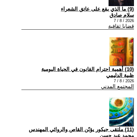
(9) ما الذي يقع على عاتق الشعراء
سلام صادق
2026 / 8 / 7
قضايا ثقافية
(10) أهمية احترام القانون في الحياة اليومية
ظبية الدليمي
2026 / 8 / 7
المجتمع المدني
(11) ملتقى جيكور يؤبّن القاص والروائي المهندس
محمد عبد حسن